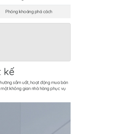
Phóng khoáng phá cách
t kế
ố phường sầm uất, hoạt động mua bán
g một không gian nhà hàng phục vụ