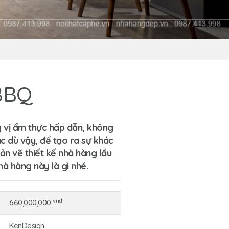
 BBQ
 vị ẩm thực hấp dẫn, không
c dù vậy, để tạo ra sự khác
ản vẽ thiết kế nhà hàng
lẩu
à hàng này là gì nhé.
vnđ
660,000,000
KenDesign