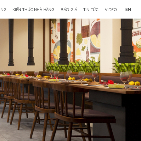
EN
ÔNG
KIẾN THỨC NHÀ HÀNG
BÁO GIÁ
TIN TỨC
VIDEO