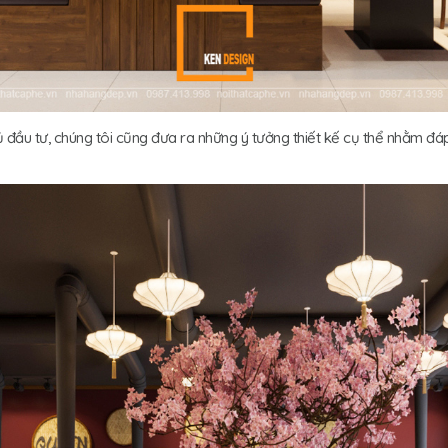
ủ đầu tư, chúng tôi cũng đưa ra những ý tưởng thiết kế cụ thể nhằm đá