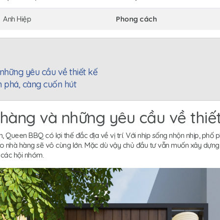
Anh Hiệp
Phong cách
những yêu cầu về thiết kế
phá, càng cuốn hút
hàng và những yêu cầu về thiế
 Queen BBQ có lợi thế đắc địa về vị trí. Với nhịp sống nhộn nhịp, ph
ho nhà hàng sẽ vô cùng lớn. Mặc dù vậy chủ đầu tư vẫn muốn xây dựn
à các hội nhóm.