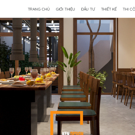
TRANG CHỦ
GIỚI THIỆU
ĐẦU TƯ
THIẾT KẾ
THI C