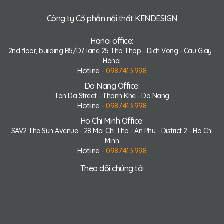
Công ty Cổ phần nội thất KENDESIGN
Hanoi office:
2nd floor, building B5/D7, lane 25 Tho Thap - Dich Vong - Cau Giay -
Hanoi
Hotline -
0987.413.998
Da Nang Office:
Tan Da Street - Thanh Khe - Da Nang
Hotline -
0987.413.998
Ho Chi Minh Office:
SAV2 The Sun Avenue - 28 Mai Chi Tho - An Phu - District 2 - Ho Chi
Minh
Hotline -
0987.413.998
Theo dõi chúng tôi