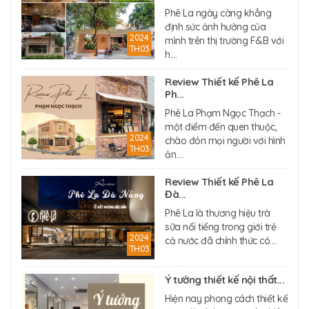
Phê La ngày càng khẳng
định sức ảnh hưởng của
2024
mình trên thị trường F&B với
TH03
h....
Review Thiết kế Phê La
Ph...
Phê La Phạm Ngọc Thạch -
một điểm đến quen thuộc,
2024
chào đón mọi người với hình
TH03
ản....
Review Thiết kế Phê La
Đà...
Phê La là thương hiệu trà
sữa nổi tiếng trong giới trẻ
2024
cả nước đã chính thức có....
TH03
Ý tưởng thiết kế nội thất...
Hiện nay phong cách thiết kế