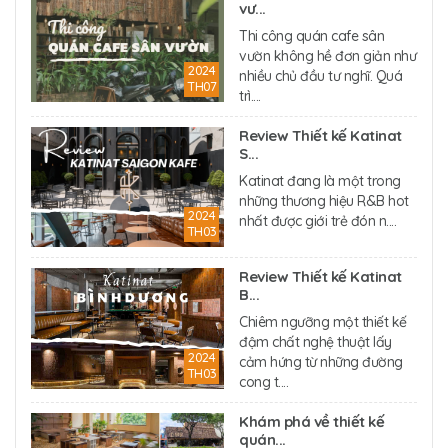
vư...
Thi công quán cafe sân
vườn không hề đơn giản như
2024
nhiều chủ đầu tư nghĩ. Quá
TH07
trì....
Review Thiết kế Katinat
S...
Katinat đang là một trong
những thương hiệu R&B hot
2024
nhất được giới trẻ đón n....
TH03
Review Thiết kế Katinat
B...
Chiêm ngưỡng một thiết kế
đậm chất nghệ thuật lấy
2024
cảm hứng từ những đường
TH03
cong t....
Khám phá về thiết kế
quán...