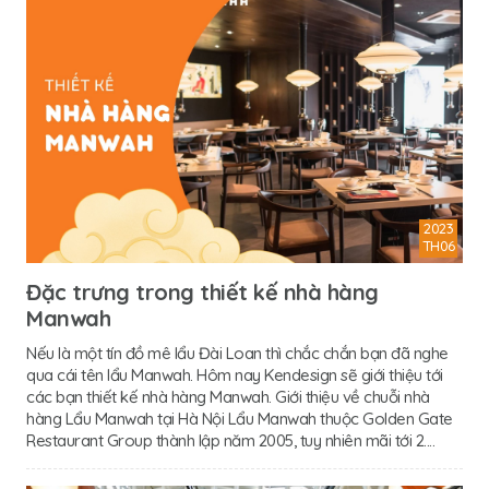
2023
TH06
Đặc trưng trong thiết kế nhà hàng
Manwah
Nếu là một tín đồ mê lẩu Đài Loan thì chắc chắn bạn đã nghe
qua cái tên lẩu Manwah. Hôm nay Kendesign sẽ giới thiệu tới
các bạn thiết kế nhà hàng Manwah. Giới thiệu về chuỗi nhà
hàng Lẩu Manwah tại Hà Nội Lẩu Manwah thuộc Golden Gate
Restaurant Group thành lập năm 2005, tuy nhiên mãi tới 2....