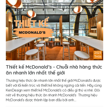
2023
TH06
Thiết kế McDonald’s - Chuỗi nhà hàng thức
ăn nhanh lớn nhất thế giới
Thương hiệu thức ăn nhanh lớn nhất thế giới McDonald's được
biết với lối kiến trúc và thiết kế không ngừng cải tiến. Hãy cùng
KenDesign xem thiết kế McDonald’s có điều gì thú vị nhé. Đôi
nét về thương hiệu thức ăn nhanh McDonald's Thương hiệu
McDonald’s được thành lập ban đầu bởi anh....