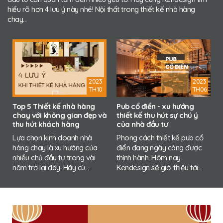
hiểu rõ hơn 4 lưu ý này nhé! Nội thất trong thiết kế nhà hàng
chay...
2023
2023
TH10
TH06
Top 5 Thiết kế nhà hàng
Pub cổ điển - xu hướng
chay với không gian đẹp và
thiết kế thu hút sự chú ý
i
thu hút khách hàng
của nhà đầu tư
Lựa chọn kinh doanh nhà
Phong cách thiết kế pub cổ
hàng chay là xu hướng của
điển đang ngày càng được
nhiều chủ đầu tư trong vài
thịnh hành. Hôm nay
năm trở lại đây. Hãy cù...
Kendesign sẽ giới thiệu tới...