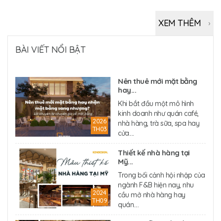
XEM THÊM
BÀI VIẾT NỔI BẬT
Nên thuê mới mặt bằng
hay...
Khi bắt đầu một mô hình
kinh doanh như quán café,
2026
nhà hàng, trà sữa, spa hay
TH03
cửa....
Thiết kế nhà hàng tại
Mỹ...
Trong bối cảnh hội nhập của
ngành F&B hiện nay, nhu
2024
cầu mở nhà hàng hay
TH09
quán....