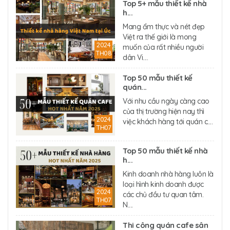
Top 5+ mẫu thiết kế nhà
h...
Mang ẩm thực và nét đẹp
Việt ra thế giới là mong
2024
muốn của rất nhiều người
TH08
dân Vi....
Top 50 mẫu thiết kế
quán...
Với nhu cầu ngày càng cao
của thị trường hiện nay thì
2024
việc khách hàng tới quán c....
TH07
Top 50 mẫu thiết kế nhà
h...
Kinh doanh nhà hàng luôn là
loại hình kinh doanh được
2024
các chủ đầu tư quan tâm.
TH07
N....
Thi công quán cafe sân