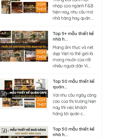
2024
nhập của ngành F&B
TH09
hiện nay, nhu cầu mở
nhà hàng hay quán....
Top 5+ mẫu thiết kế
nhà h...
Mang ẩm thực và nét
2024
đẹp Việt ra thế giới là
TH08
mong muốn của rất
nhiều người dân Vi....
Top 50 mẫu thiết kế
quán...
Với nhu cầu ngày càng
2024
cao của thị trường hiện
TH07
nay thì việc khách
hàng tới quán c....
Top 50 mẫu thiết kế
nhà h...