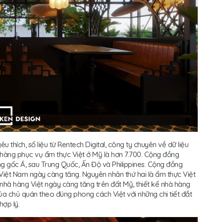
thích, số liệu từ Rentech Digital, công ty chuyên về dữ liệu
à hàng phục vụ ẩm thực Việt ở Mỹ là hơn 7.700. Cộng đồng
g gốc Á, sau Trung Quốc, Ấn Độ và Philippines. Cộng đồng
Việt Nam ngày càng tăng. Nguyên nhân thứ hai là ẩm thực Việt
hà hàng Việt ngày càng tăng trên đất Mỹ, thiết kế nhà hàng
ủa chủ quán theo đúng phong cách Việt với những chi tiết đắt
 hợp lý.