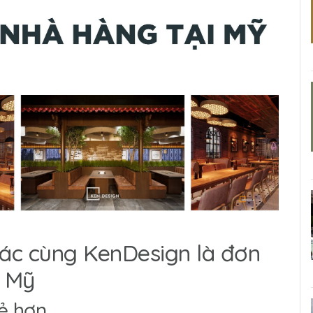
tác cùng KenDesign là đơn
i Mỹ
rẻ hơn