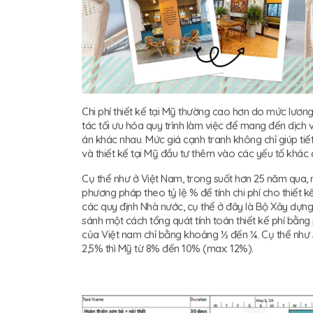
Chi phí thiết kế tại Mỹ thường cao hơn do mức lương 
tác tối ưu hóa quy trình làm việc để mang đến dịch v
án khác nhau. Mức giá cạnh tranh không chỉ giúp ti
và thiết kế tại Mỹ đầu tư thêm vào các yếu tố khác 
Cụ thể như ở Việt Nam, trong suốt hơn 25 năm qua, nh
phương pháp theo tỷ lệ % để tính chi phí cho thiết 
các quy định Nhà nước, cụ thể ở đây là Bộ Xây dựng. 
sánh một cách tổng quát tính toán thiết kế phí bằn
của Việt nam chỉ bằng khoảng ½ đến ¼. Cụ thể như sa
2,5% thì Mỹ từ 8% đến 10% (max: 12%).