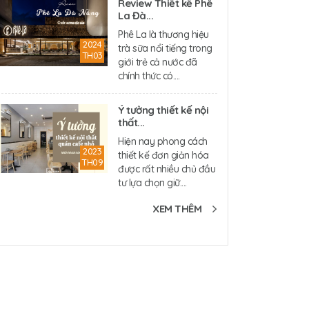
Review Thiết kế Phê
La Đà...
Phê La là thương hiệu
2024
trà sữa nổi tiếng trong
TH03
giới trẻ cả nước đã
chính thức có....
Ý tưởng thiết kế nội
thất...
Hiện nay phong cách
2023
thiết kế đơn giản hóa
TH09
được rất nhiều chủ đầu
tư lựa chọn giữ....
XEM THÊM