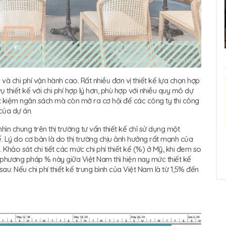
và chi phí vận hành cao. Rất nhiều đơn vị thiết kế lựa chọn hợp
ụ thiết kế với chi phí hợp lý hơn, phù hợp với nhiều quy mô dự
ết kiệm ngân sách mà còn mở ra cơ hội để các công ty thi công
của dự án.
ìn chung trên thị trường tư vấn thiết kế chỉ sử dụng một
kế. Lý do cơ bản là do thị trường chịu ảnh hưởng rất mạnh của
Khảo sát chi tiết các mức chi phí thiết kế (%) ở Mỹ, khi đem so
g phương pháp % này giữa Việt Nam thì hiện nay mức thiết kế
u: Nếu chi phí thiết kế trung bình của Việt Nam là từ 1,5% đến