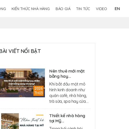
EN
ÔNG
KIẾN THỨC NHÀ HÀNG
BÁO GIÁ
TIN TỨC
VIDEO
BÀI VIẾT NỔI BẬT
Nên thuê mới mặt
bằng hay...
Khi bắt đầu một mô
2026
hình kinh doanh như
TH03
quán café, nhà hàng,
trà sữa, spa hay cửa....
Thiết kế nhà hàng
tại Mỹ...
Trong bối cảnh hội