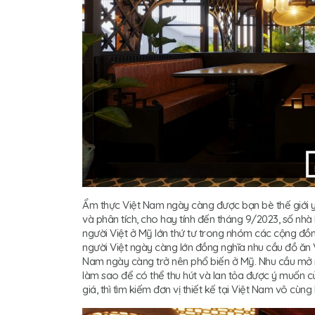
Ẩm thực Việt Nam ngày càng được bạn bè thế giới yêu 
và phân tích, cho hay tính đến tháng 9/2023, số nh
người Việt ở Mỹ lớn thứ tư trong nhóm các cộng đồn
người Việt ngày càng lớn đồng nghĩa nhu cầu đồ ăn 
Nam ngày càng trở nên phổ biến ở Mỹ. Nhu cầu mở n
làm sao để có thể thu hút và lan tỏa được ý muốn c
giá, thì tìm kiếm đơn vị thiết kế tại Việt Nam vô cùng