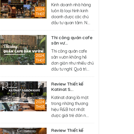
Kinh doanh nhà hàng
2024
luôn là loại hình kinh
TH07
doanh được các chủ
đầu tư quan tâm. N....
Thi công quán cafe
sân vư...
Thi công quán cafe
2024
sân vườn không hề
TH07
đơn giản như nhiều chủ
đầu tư nghĩ. Quá trì....
Review Thiết kế
Katinat S...
Katinat đang là một
2024
trong những thương
TH03
hiệu R&B hot nhất
được giới trẻ đón n....
Review Thiết kế