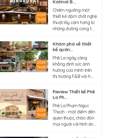
Katinat B...
Chiêm ngưỡng một
2024
thiết kế đậm chất nghệ
TH03
thuật lấy cảm hứng từ
những đường cong t....
Khám phá về thiết
kế quán...
Phê La ngày càng
2024
khẳng định sức ảnh
TH03
hưởng của mình trên
thị trường F&B với h....
Review Thiết kế Phê
La Ph...
Phê La Phạm Ngọc
2024
Thạch - một điểm đến
TH03
quen thuộc, chào đón
mọi người với hình ản....