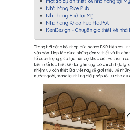
Một số dự án thiết kế nhà hàng tại M
Nhà hàng Rice Pub
Nhà hàng Phở tại Mỹ
Nhà hàng Khoa Pub HotPot
KenDesign – Chuyên gia thiết kế nhà
Trong bối cảnh hội nhập của ngành F&B hiện nay, 
văn hóa. Hợp tác cùng những đơn vị thiết và thi côn
tố quan trọng giúp tạo nên sự khác biệt và thành công
kiếm đối tác thiết kế đáng tin cậy, có chi phí hợp l
nhiệm vụ cần thiết. Bài viết này sẽ giới thiệu về những
nước ngoài, mang lại những giải pháp tối ưu cho dự 