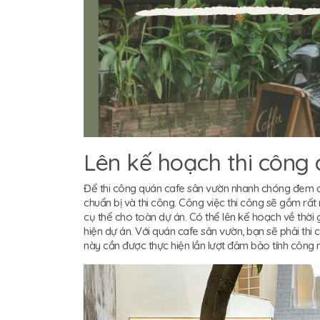
Lên kế hoạch thi công 
Để thi công quán cafe sân vườn nhanh chóng đem đế
chuẩn bị và thi công. Công việc thi công sẽ gồm r
cụ thể cho toàn dự án. Có thể lên kế hoạch về thời g
hiện dự án. Với quán cafe sân vườn, bạn sẽ phải thi 
này cần được thực hiện lần lượt đảm bảo tính công