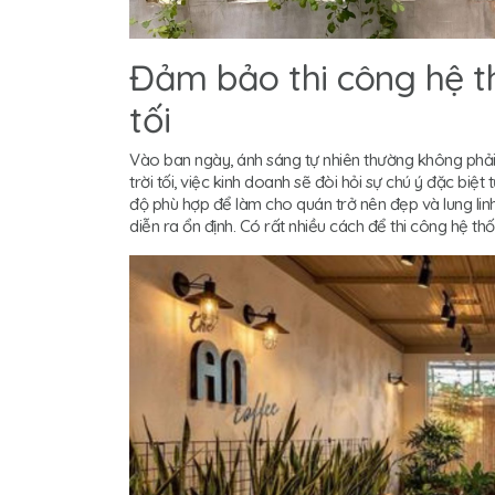
Đảm bảo thi công hệ t
tối
Vào ban ngày, ánh sáng tự nhiên thường không phải l
trời tối, việc kinh doanh sẽ đòi hỏi sự chú ý đặc biệ
độ phù hợp để làm cho quán trở nên đẹp và lung lin
diễn ra ổn định. Có rất nhiều cách để thi công hệ t