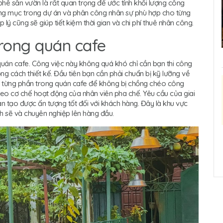
phê sân vườn là rất quan trọng để ước tính khối lượng công
hạng mục trong dự án và phân công nhân sự phù hợp cho từng
p lý cũng sẽ giúp tiết kiệm thời gian và chi phí thuê nhân công.
trong quán cafe
 quán cafe. Công việc này không quá khó chỉ cần bạn thi công
hong cách thiết kế. Đầu tiên bạn cần phải chuẩn bị kỹ lưỡng về
ng từng phần trong quán cafe để không bị chồng chéo công
theo cơ chế hoạt động của nhân viên pha chế. Yêu cầu của giai
ian tạo được ấn tượng tốt đối với khách hàng. Đây là khu vực
h sẽ và chuyên nghiệp lên hàng đầu.