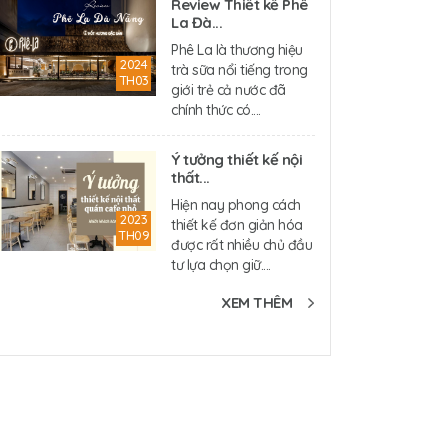
Review Thiết kế Phê
La Đà...
Phê La là thương hiệu
2024
trà sữa nổi tiếng trong
TH03
giới trẻ cả nước đã
chính thức có....
Ý tưởng thiết kế nội
thất...
Hiện nay phong cách
2023
thiết kế đơn giản hóa
TH09
được rất nhiều chủ đầu
tư lựa chọn giữ....
XEM THÊM