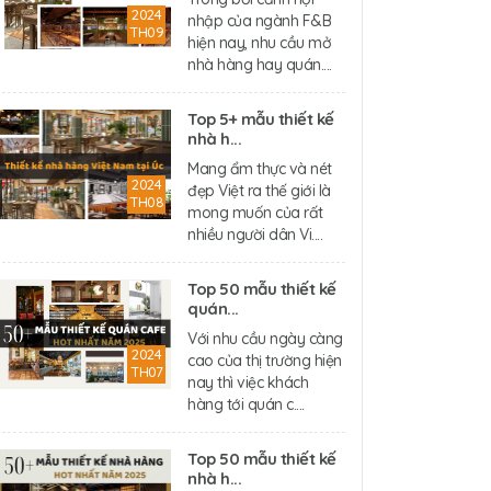
2024
nhập của ngành F&B
TH09
hiện nay, nhu cầu mở
nhà hàng hay quán....
Top 5+ mẫu thiết kế
nhà h...
Mang ẩm thực và nét
2024
đẹp Việt ra thế giới là
TH08
mong muốn của rất
nhiều người dân Vi....
Top 50 mẫu thiết kế
quán...
Với nhu cầu ngày càng
2024
cao của thị trường hiện
TH07
nay thì việc khách
hàng tới quán c....
Top 50 mẫu thiết kế
nhà h...