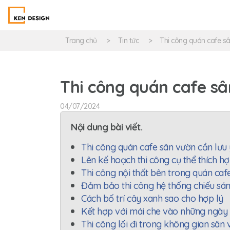
Trang chủ
Tin tức
Thi công quán cafe sâ
Thi công quán cafe sâ
04/07/2024
Nội dung bài viết.
Thi công quán cafe sân vườn cần lưu 
Lên kế hoạch thi công cụ thể thích h
Thi công nội thất bên trong quán caf
Đảm bảo thi công hệ thống chiếu sán
Cách bố trí cây xanh sao cho hợp lý
Kết hợp với mái che vào những ngày 
Thi công lối đi trong không gian sân