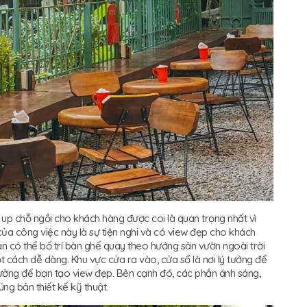
t up chỗ ngồi cho khách hàng được coi là quan trọng nhất vì
của công việc này là sự tiện nghi và có view đẹp cho khách
ạn có thể bố trí bàn ghế quay theo hướng sân vườn ngoài trời
cách dễ dàng. Khu vực cửa ra vào, cửa sổ là nơi lý tưởng để
 tưởng để bạn tạo view đẹp. Bên cạnh đó, các phần ánh sáng,
ng bản thiết kế kỹ thuật.