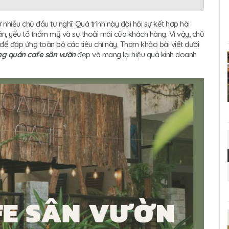
hiều chủ đầu tư nghĩ. Quá trình này đòi hỏi sự kết hợp hài
uán, yếu tố thẩm mỹ và sự thoải mái của khách hàng. Vì vậy, chủ
 để đáp ứng toàn bộ các tiêu chí này. Tham khảo bài viết dưới
ông quán cafe sân vườn
đẹp và mang lại hiệu quả kinh doanh