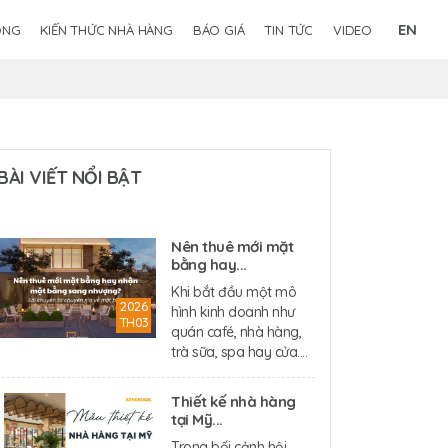
EN
ÔNG
KIẾN THỨC NHÀ HÀNG
BÁO GIÁ
TIN TỨC
VIDEO
BÀI VIẾT NỔI BẬT
Nên thuê mới mặt
bằng hay...
Khi bắt đầu một mô
2026
hình kinh doanh như
TH03
quán café, nhà hàng,
trà sữa, spa hay cửa....
Thiết kế nhà hàng
tại Mỹ...
Trong bối cảnh hội