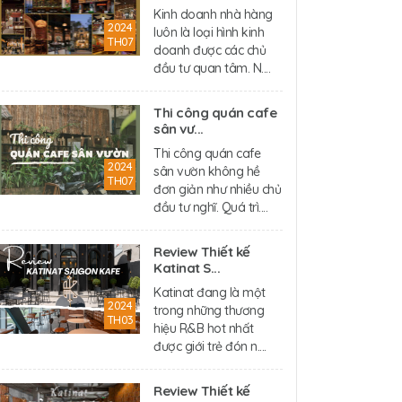
Kinh doanh nhà hàng
2024
luôn là loại hình kinh
TH07
doanh được các chủ
đầu tư quan tâm. N....
Thi công quán cafe
sân vư...
Thi công quán cafe
2024
sân vườn không hề
TH07
đơn giản như nhiều chủ
đầu tư nghĩ. Quá trì....
Review Thiết kế
Katinat S...
Katinat đang là một
2024
trong những thương
TH03
hiệu R&B hot nhất
được giới trẻ đón n....
Review Thiết kế