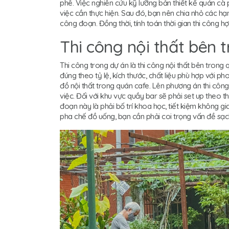
phê. Việc nghiên cứu kỹ lưỡng bản thiết kế quán cà 
việc cần thực hiện. Sau đó, bạn nên chia nhỏ các 
công đoạn. Đồng thời, tính toán thời gian thi công hợ
Thi công nội thất bên 
Thi công trong dự án là thi công nội thất bên trong
đúng theo tỷ lệ, kích thước, chất liệu phù hợp với p
đồ nội thất trong quán cafe. Lên phương án thi cô
việc. Đối với khu vực quầy bar sẽ phải set up theo 
đoạn này là phải bố trí khoa học, tiết kiệm không g
pha chế đồ uống, bạn cần phải coi trọng vấn đề sạc