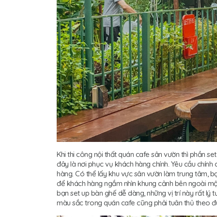
Khi thi công nội thất quán cafe sân vườn thì phần se
đây là nơi phục vụ khách hàng chính. Yêu cầu chính 
hàng. Có thể lấy khu vực sân vườn làm trung tâm, b
để khách hàng ngắm nhìn khung cảnh bên ngoài một 
bạn set up bàn ghế dễ dàng, những vị trí này rất lý
màu sắc trong quán cafe cũng phải tuân thủ theo đú