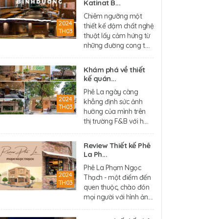
Katinat B...
Chiêm ngưỡng một
2024
thiết kế đậm chất nghệ
TH03
thuật lấy cảm hứng từ
những đường cong t....
Khám phá về thiết
kế quán...
Phê La ngày càng
2024
khẳng định sức ảnh
TH03
hưởng của mình trên
thị trường F&B với h....
Review Thiết kế Phê
La Ph...
Phê La Phạm Ngọc
2024
Thạch - một điểm đến
TH03
quen thuộc, chào đón
mọi người với hình ản....