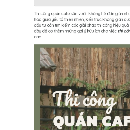
Thi công quán cafe sân vườn không hề đơn giản như n
hòa giữa yếu tố thiên nhiên, kiến trúc không gian q
đầu tư cần tìm kiếm các giải pháp thi công hiệu quả
đây để có thêm những gợi ý hữu ích cho việc
thi c
cao.