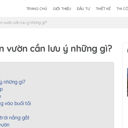
TRANG CHỦ
GIỚI THIỆU
ĐẦU TƯ
THIẾT KẾ
THI C
n vườn cần lưu ý những gì?
n vườn cần lưu ý những gì?
ý những gì?
ợp
e
g vào buổi tối
trời nắng gắt
 vườn