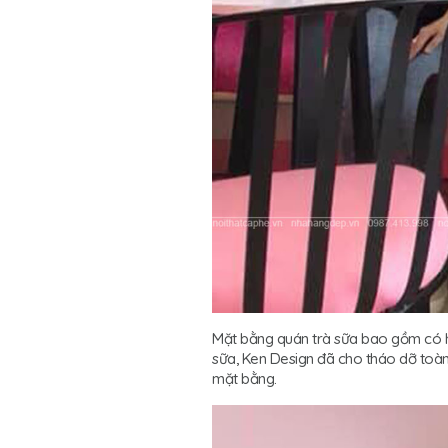
Mặt bằng quán trà sữa bao gồm có hai
sữa, Ken Design đã cho tháo dỡ toàn 
mặt bằng.