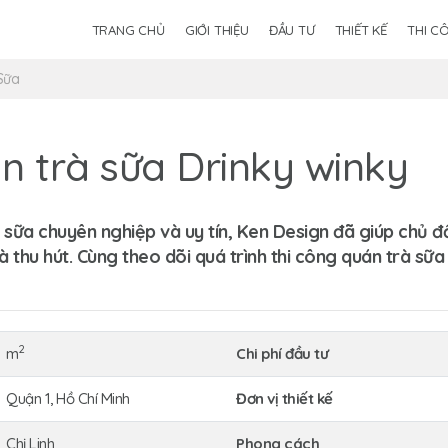
TRANG CHỦ
GIỚI THIỆU
ĐẦU TƯ
THIẾT KẾ
THI C
Sữa
n trà sữa Drinky winky
à sữa chuyên nghiệp
và uy tín, Ken Design đã giúp chủ đ
 thu hút. Cùng theo dõi quá trình thi công quán trà sữa
2
m
Chi phí đầu tư
Quận 1, Hồ Chí Minh
Đơn vị thiết kế
Chị Linh
Phong cách