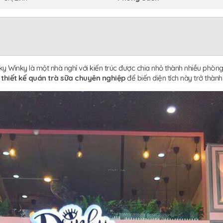
y Winky là một nhà nghỉ với kiến trúc được chia nhỏ thành nhiều phòng
thiết kế quán trà sữa chuyên nghiệp
để biến diện tích này trở thàn