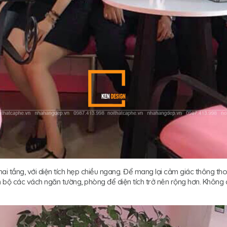
 tầng, với diện tích hẹp chiều ngang. Để mang lại cảm giác thông thoá
bộ các vách ngăn tường, phòng để diện tích trở nên rộng hơn. Không chỉ