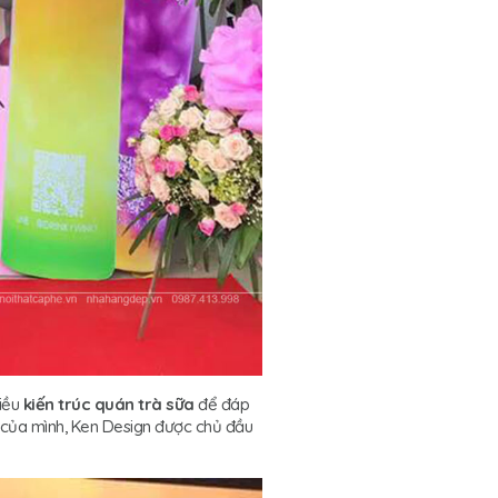
hiều
kiến trúc quán trà sữa
để đáp
 của mình, Ken Design được chủ đầu