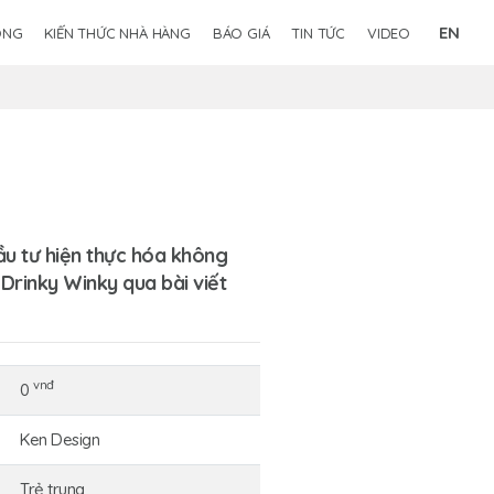
EN
ÔNG
KIẾN THỨC NHÀ HÀNG
BÁO GIÁ
TIN TỨC
VIDEO
ầu tư hiện thực hóa không
 Drinky Winky qua bài viết
vnđ
0
Ken Design
Trẻ trung