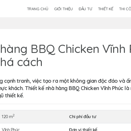
TRANG CHỦ
GIỚI THIỆU
ĐẦU TƯ
THIẾT KẾ
THI C
 hàng BBQ Chicken Vĩnh 
phá cách
 cạnh tranh, việc tạo ra một không gian độc đáo và ấn
thực khách.
Thiết kế nhà hàng BBQ Chicken Vĩnh Phúc
là 
ũ thiết kế.
2
120 m
Chi phí đầu tư
Vĩnh Phúc
Đơn vị thiết kế