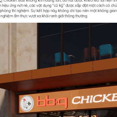
Chicken. Bầu không khí hoang tàn, đổ nát được khéo léo tái hiện thôn
n hiệu ứng nứt nẻ, các vật dụng "cũ kỹ" được sắp đặt một cách có chủ 
 phòng thí nghiệm. Sự kết hợp này không chỉ tạo nên một không gian
 nghiệm ẩm thực vượt xa khỏi ranh giới thông thường.