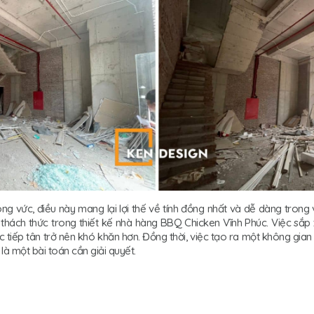
g vức, điều này mang lại lợi thế về tính đồng nhất và dễ dàng trong vi
u thách thức trong thiết kế nhà hàng BBQ Chicken Vĩnh Phúc. Việc sắ
 tiếp tân trở nên khó khăn hơn. Đồng thời, việc tạo ra một không gia
à một bài toán cần giải quyết.