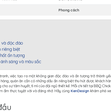
Phong cách
ạ và độc đáo
riêng biệt
 thất ấn tượng
i ánh sáng và màu sắc
ranh, việc tạo ra một không gian độc đáo và ấn tượng trở thành yếu
à hàng, quán ăn cần có những dấu ấn riêng biệt thu hút được khách hà
cho sự tâm huyết, tỉ mỉ của đội ngũ thiết kế. Mỗi chi tiết tại BBQ Ch
ệm ẩm thực tuyệt vời và đáng nhớ. Hãy cùng
KenDesign
khám phá xem 
đầu