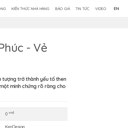
EN
ÔNG
KIẾN THỨC NHÀ HÀNG
BÁO GIÁ
TIN TỨC
VIDEO
Phúc - Vẻ
 tượng trở thành yếu tố then
một minh chứng rõ ràng cho
vnđ
0
KenDesign