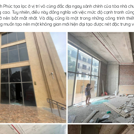
húc tọa lạc ở vị trí vô cùng đắc địa ngay sảnh chính của tòa nhà chu
ng cao. Tuy nhiên, điều này đồng nghĩa với việc mức độ cạnh tranh cũng 
ở nên bắt mắt nhất. Và đây cũng là một trong những công trình th
ong muốn tạo nên một không gian mới hiện đại tạo được nét đặc trưng 