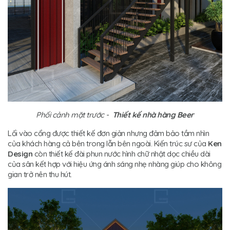
Phối cảnh mặt trước -
Thiết kế nhà hàng Beer
Lối vào cổng được thiết kế đơn giản nhưng đảm bảo tầm nhìn
của khách hàng cả bên trong lẫn bên ngoài. Kiến trúc sư của
Ken
Design
còn thiết kế đài phun nước hình chữ nhật dọc chiều dài
của sân kết hợp với hiệu ứng ánh sáng nhẹ nhàng giúp cho không
gian trở nên thu hút.