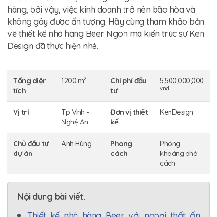
hàng, bởi vậy, việc kinh doanh trở nên bão hòa và
không gây được ấn tượng. Hãy cùng tham khảo bản
vẽ
thiết kế nhà hàng
Beer Ngon mà kiến trúc sư Ken
Design đã thực hiện nhé.
2
Tổng diện
1200 m
Chi phí đầu
5,500,000,000
vnđ
tích
tư
Vị trí
Tp Vinh -
Đơn vị thiết
KenDesign
Nghệ An
kế
Chủ đầu tư
Anh Hùng
Phong
Phóng
dự án
cách
khoáng phá
cách
Nội dung bài viết.
Thiết kế nhà hàng Beer với ngoại thất ấn