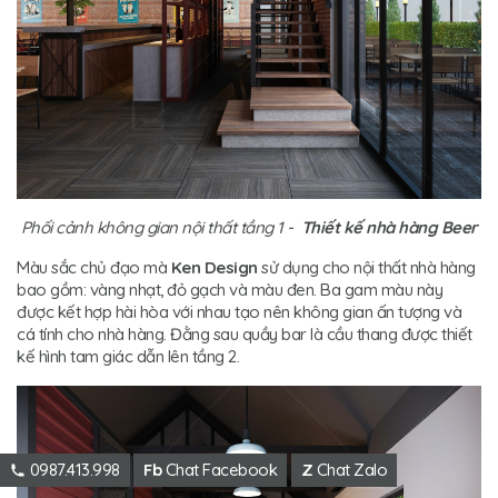
Phối cảnh không gian nội thất tầng 1 -
Thiết kế nhà hàng Beer
Màu sắc chủ đạo mà
Ken Design
sử dụng cho nội thất nhà hàng
bao gồm: vàng nhạt, đỏ gạch và màu đen. Ba gam màu này
được kết hợp hài hòa với nhau tạo nên không gian ấn tượng và
cá tính cho nhà hàng. Đằng sau quầy bar là cầu thang được thiết
kế hình tam giác dẫn lên tầng 2.
0987.413.998
Fb
Chat Facebook
Z
Chat Zalo