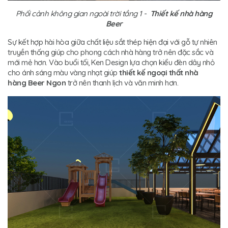
Phối cảnh không gian ngoài trời tầng 1 -
Thiết kế nhà hàng
Beer
Sự kết hợp hài hòa giữa chất liệu sắt thép hiện đại với gỗ tự nhiên
truyền thống giúp cho phong cách nhà hàng trở nên đặc sắc và
mới mẻ hơn. Vào buổi tối, Ken Design lựa chọn kiểu đèn dây nhỏ
cho ánh sáng màu vàng nhạt giúp
thiết kế ngoại thất nhà
hàng
Beer Ngon
trở nên thanh lịch và văn minh hơn.