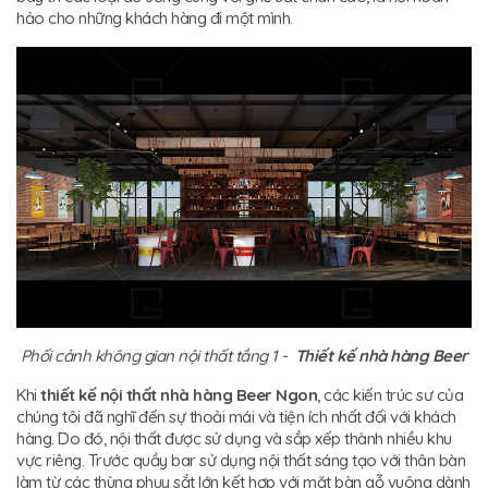
hảo cho những khách hàng đi một mình.
Phối cảnh không gian nội thất tầng 1 -
Thiết kế nhà hàng Beer
Khi
thiết kế nội thất nhà hàng Beer Ngon
, các kiến trúc sư của
chúng tôi đã nghĩ đến sự thoải mái và tiện ích nhất đối với khách
hàng. Do đó, nội thất được sử dụng và sắp xếp thành nhiều khu
vực riêng. Trước quầy bar sử dụng nội thất sáng tạo với thân bàn
làm từ các thùng phuy sắt lớn kết hợp với mặt bàn gỗ vuông dành