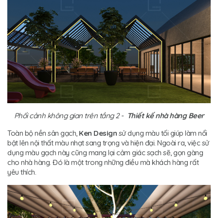
Phối cảnh không gian trên tầng 2 -
Thiết kế nhà hàng Beer
Toàn bộ nền sân gạch,
Ken Design
sử dụng màu tối giúp làm nổi
bật lên nội thất màu nhạt sang trọng và hiện đại. Ngoài ra, việc sử
dụng màu gạch này cũng mang lại cảm giác sạch sẽ, gọn gàng
cho nhà hàng. Đó là một trong những điều mà khách hàng rất
yêu thích.