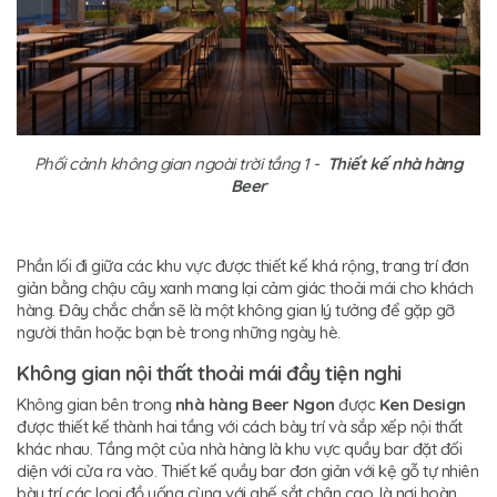
Phối cảnh không gian ngoài trời tầng 1 -
Thiết kế nhà hàng
Beer
Phần lối đi giữa các khu vực được thiết kế khá rộng, trang trí đơn
giản bằng chậu cây xanh mang lại cảm giác thoải mái cho khách
hàng. Đây chắc chắn sẽ là một không gian lý tưởng để gặp gỡ
người thân hoặc bạn bè trong những ngày hè.
Không gian nội thất thoải mái đầy tiện nghi
Không gian bên trong
nhà hàng Beer Ngon
được
Ken Design
được thiết kế thành hai tầng với cách bày trí và sắp xếp nội thất
khác nhau. Tầng một của nhà hàng là khu vực quầy bar đặt đối
diện với cửa ra vào. Thiết kế quầy bar đơn giản với kệ gỗ tự nhiên
bày trí các loại đồ uống cùng với ghế sắt chân cao, là nơi hoàn