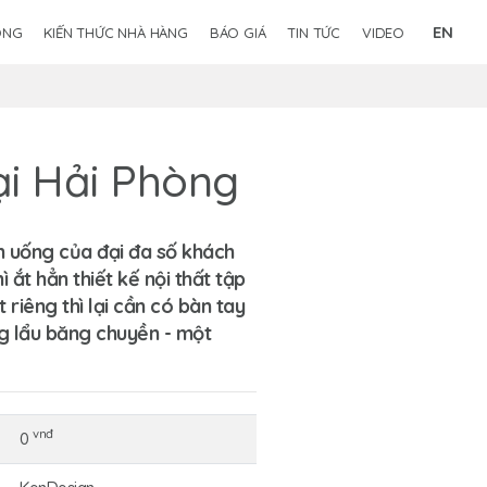
EN
ÔNG
KIẾN THỨC NHÀ HÀNG
BÁO GIÁ
TIN TỨC
VIDEO
ại Hải Phòng
n uống của đại đa số khách
ắt hẳn thiết kế nội thất tập
riêng thì lại cần có bàn tay
ng lẩu băng chuyền - một
vnđ
0