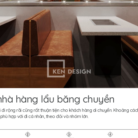
t nhà hàng lẩu băng chuyền
 lối đi rộng rãi cũng rất thuận tiện cho khách hàng di chuyển. Khoảng c
 phù hợp với đi cá nhân, theo đôi và nhóm lớn.