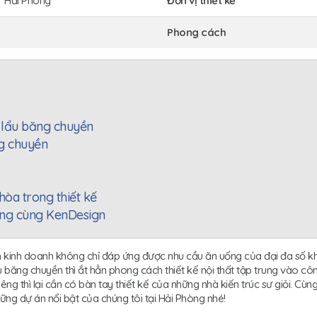
Hải Phòng
Đơn vị thiết kế
Phong cách
g lẩu băng chuyền
ng chuyền
hòa trong thiết kế
công cùng KenDesign
h kinh doanh không chỉ đáp ứng được nhu cầu ăn uống của đại đa số
u băng chuyền thì ắt hẳn phong cách thiết kế nội thất tập trung vào côn
êng thì lại cần có bàn tay thiết kế của những nhà kiến trúc sư giỏi. Cùn
ng dự án nổi bật của chúng tôi tại Hải Phòng nhé!