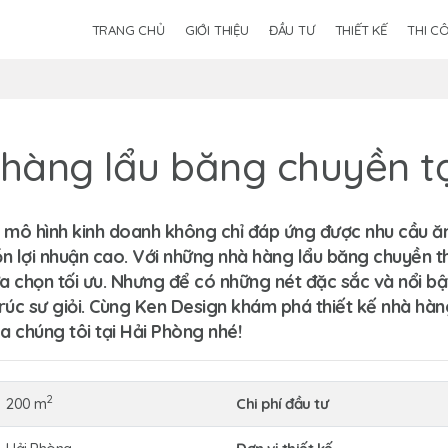
TRANG CHỦ
GIỚI THIỆU
ĐẦU TƯ
THIẾT KẾ
THI C
 hàng lẩu băng chuyền t
 mô hình kinh doanh không chỉ đáp ứng được nhu cầu ă
ợi nhuận cao. Với những nhà hàng lẩu băng chuyền thì 
 chọn tối ưu. Nhưng để có những nét đặc sắc và nổi bật 
trúc sư giỏi. Cùng Ken Design khám phá thiết kế nhà hà
a chúng tôi tại Hải Phòng nhé!
2
200 m
Chi phí đầu tư