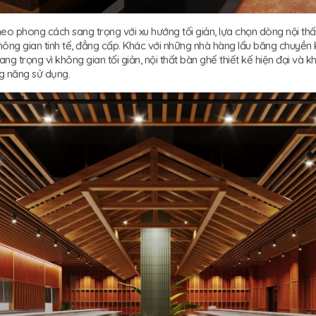
eo phong cách sang trọng với xu hướng tối giản, lựa chọn dòng nội thấ
ng gian tinh tế, đẳng cấp. Khác với những nhà hàng lẩu băng chuyền 
ng trọng vì không gian tối giản, nội thất bàn ghế thiết kế hiện đại và
ng năng sử dụng.