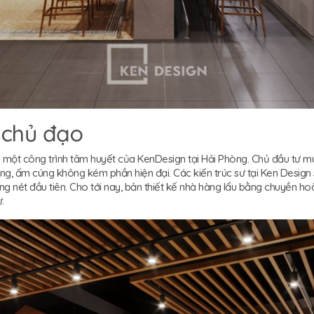
 chủ đạo
à một công trình tâm huyết của KenDesign tại Hải Phòng. Chủ đầu tư m
g, ấm cúng không kém phần hiện đại. Các kiến trúc sư tại Ken Design s
ừng nét đầu tiên. Cho tới nay, bản thiết kế nhà hàng lẩu bằng chuyền 
.