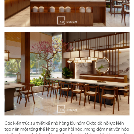
Các kiến trúc sư thiết kế nhà hàng lẩu nấm Okita đã nỗ lực kiến
tạo nên một tổng thể không gian hài hòa, mang đậm nét văn hóa