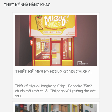
THIẾT KẾ NHÀ HÀNG KHÁC
THIẾT KẾ MIGUO HONGKONG CRISPY...
Thiết kế Miguo Hongkong Crispy Pancake 73m2
chuẩn mẫu mở chuỗi. Giải pháp xử lý tường ẩm dột
sau...