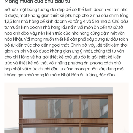
Mong muốn của chủ đầu tư
Sở hữu mặt bằng tương đối đẹp để có thể kinh doanh và làm nhà
ở được, một không gian thiết kế phù hợp cho 2 nhu cầu chính tầng
1,2,3 làm nhà hàng để kinh doanh và tầng 4 và 5 là nhà ở. Chủ đầu
tư muốn kinh doanh nhà hàng lẩu nấm với món ăn đến từ xứ sở
hoa anh đào vậy nên kiến trúc của nhà hàng cũng đậm nét văn
hóa Nhật. Với mong muốn thiết kế cần phải xây dựng từ đầu toàn
bộ từ kiến trúc cho đến ngoại thất. Chính bởi vậy, để tiết kiệm thời
gian, chi phí và có được không gian ưng ý nhất, chúng tôi tư vấn
cho chị Hồng về hai gói thiết kế chủ yếu đó là gói thiết kế kiến
trúc và thiết kế nội thất với những phương án, phong cách phù
hợp nhất với mức chi phí đầu tư cùng mong muốn xây dựng một
không gian nhà hàng lẩu nấm Nhật Bản ấn tượng, độc đáo.