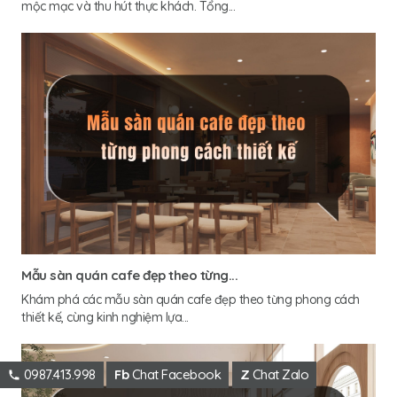
mộc mạc và thu hút thực khách. Tổng...
Mẫu sàn quán cafe đẹp theo từng...
Khám phá các mẫu sàn quán cafe đẹp theo từng phong cách
thiết kế, cùng kinh nghiệm lựa...
0987.413.998
Fb
Chat Facebook
Z
Chat Zalo