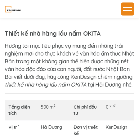
Thiết kế nhà hàng lẩu nấm OKITA
Hướng tới mục tiêu phục vụ mang đến những trải
nghiệm mới cho thực khách về văn hóa ẩm thưc Nhật
Bản trong một không gian thể hiện được những nét
văn hóa độc đáo của con người, đất nước Nhật Bản.
Bài viết dưới đây, hãy cùng
KenDesign
chiêm ngưỡng
thiết kế nhà hàng lẩu nấm OKITA
tại Hải Dương nhé.
2
vnđ
Tổng diện
500 m
Chi phí đầu
0
tích
tư
Vị trí
Hải Dương
Đơn vị thiết
KenDesign
kế