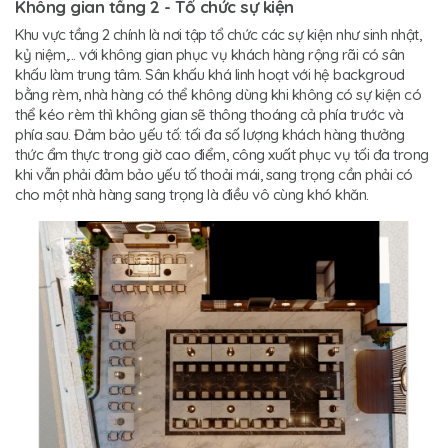
Không gian tầng 2 - Tổ chức sự kiện
Khu vực tầng 2 chính là nơi tập tổ chức các sự kiện như sinh nhật,
kỷ niệm,... với không gian phục vụ khách hàng rộng rãi có sân
khấu làm trung tâm. Sân khấu khá linh hoạt với hệ backgroud
bằng rèm, nhà hàng có thể không dùng khi không có sự kiện có
thể kéo rèm thì không gian sẽ thông thoáng cả phía trước và
phía sau. Đảm bảo yếu tố: tối đa số lượng khách hàng thưởng
thức ẩm thực trong giờ cao điểm, công xuất phục vụ tối đa trong
khi vẫn phải đảm bảo yếu tố thoải mái, sang trọng cần phải có
cho một nhà hàng sang trọng là điều vô cùng khó khăn.