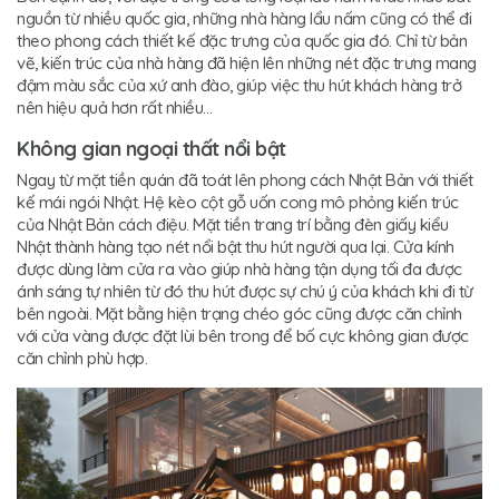
nguồn từ nhiều quốc gia, những nhà hàng lẩu nấm cũng có thể đi
theo phong cách thiết kế đặc trưng của quốc gia đó. Chỉ từ bản
vẽ, kiến trúc của nhà hàng đã hiện lên những nét đặc trưng mang
đậm màu sắc của xứ anh đào, giúp việc thu hút khách hàng trở
nên hiệu quả hơn rất nhiều…
Không gian ngoại thất nổi bật
Ngay từ mặt tiền quán đã toát lên phong cách Nhật Bản với thiết
kế mái ngói Nhật. Hệ kèo cột gỗ uốn cong mô phỏng kiến trúc
của Nhật Bản cách điệu. Mặt tiền trang trí bằng đèn giấy kiểu
Nhật thành hàng tạo nét nổi bật thu hút người qua lại. Cửa kính
được dùng làm cửa ra vào giúp nhà hàng tận dụng tối đa được
ánh sáng tự nhiên từ đó thu hút được sự chú ý của khách khi đi từ
bên ngoài. Mặt bằng hiện trạng chéo góc cũng được căn chỉnh
với cửa vàng được đặt lùi bên trong để bố cực không gian được
căn chỉnh phù hợp.