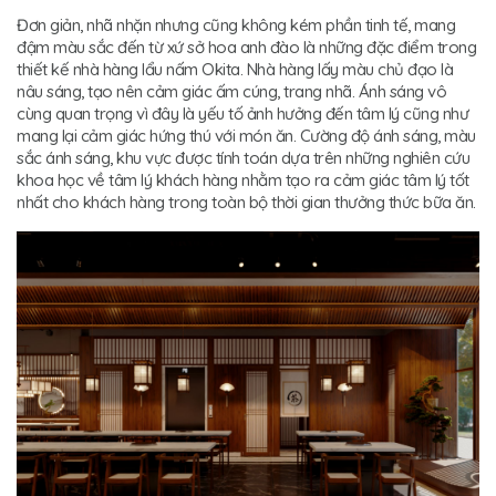
Đơn giản, nhã nhặn nhưng cũng không kém phần tinh tế, mang
đậm màu sắc đến từ xứ sở hoa anh đào là những đặc điểm trong
thiết kế nhà hàng lẩu nấm Okita. Nhà hàng lấy màu chủ đạo là
nâu sáng, tạo nên cảm giác ấm cúng, trang nhã. Ánh sáng vô
cùng quan trọng vì đây là yếu tố ảnh hưởng đến tâm lý cũng như
mang lại cảm giác hứng thú với món ăn. Cường độ ánh sáng, màu
sắc ánh sáng, khu vực được tính toán dựa trên những nghiên cứu
khoa học về tâm lý khách hàng nhằm tạo ra cảm giác tâm lý tốt
nhất cho khách hàng trong toàn bộ thời gian thưởng thức bữa ăn.