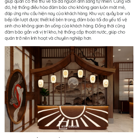
giúp quán có thể thu về tối đa nguồn ánh sáng tự nhiên. Cùng với
đó, hệ thống điều hòa đảm bảo cho không gian luôn mát mẻ,
đáp ứng nhu cầu hiện nay của khách hàng. Khu vực quầy bar và
bếp lần lượt được thiết kế bên trong, đảm bảo tối đa yếu tố vệ
sinh cho không gian ăn uống của khách hàng. Đồng thời cũng
đảm bảo gần với vị trí kho, hệ thống cấp thoát nước, giúp cho
quán trở nên linh hoạt và chuyên nghiệp hơn.