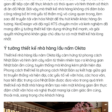
gian để tiếp cận để thực khách có thói quen và hình thành sở thích
đi ăn đồ Nhật. Bởi vậy mà thiết kế nhà hàng không chỉ đảm bảo
công năng bố trí mà yếu tố thẩm mỹ vô cùng quan trong, làm
sao để truyền tải văn hóa Nhật để thu hút khiến khác hàng ấn
tượng. KenDesign với đội ngũ KTS chuyên môn và kinh nghiệm đã
mang đến ý tưởng thiết kế tận dụng những thế mạnh, và giải
quyết những khó khăn giúp chủ đàu tư có một thiết kế hài lòng
nhất.
Ý tưởng thiết kế nhà hàng lẩu nấm Okita
Thiết kế nhà hàng lẩu nâm Okita lấy cảm hứng từ phong cách
Nhật Bản và hình ảnh cây nấm từ thiên nhiên tạo ra không gian
Nhật bản ấm cũng, tuyên thống mà không kém phần hiện đại.
Phong cách thiết kế là phong cách Nhật Bản sự kết hợp giữa giá
trị truyền thống và hiện đại, các yếu tố về văn hóa, các hoa văn,
họa tiết đặc trưng của Nhật Bản được đưa vào trong quá trình
thiết kế nội thất nhà hàng nhằm tạo nên một không gian ẩm thực
đậm chất văn hóa và nghệ thuật mang lại cảm giác ấm cúng,
thoải mái, sang trọng cho khách hàng.