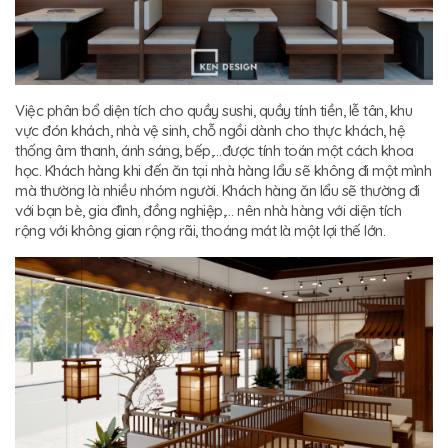
Việc phân bổ diện tích cho quầy sushi, quầy tính tiền, lễ tân, khu
vực đón khách, nhà vệ sinh, chỗ ngồi dành cho thực khách, hệ
thống âm thanh, ánh sáng, bếp,…được tính toán một cách khoa
học. Khách hàng khi đến ăn tại nhà hàng lẩu sẽ không đi một mình
mà thường là nhiều nhóm người. Khách hàng ăn lẩu sẽ thường đi
với bạn bè, gia đình, đồng nghiệp,… nên nhà hàng với diện tích
rộng với không gian rộng rãi, thoáng mát là một lợi thế lớn.