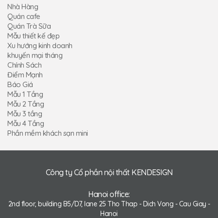
Nhà Hàng
Quán cafe
Quán Trà Sữa
Mẫu thiết kế đẹp
Xu hướng kinh doanh
khuyến mại tháng
Chính Sách
Điểm Mạnh
Báo Giá
Mẫu 1 Tầng
Mẫu 2 Tầng
Mẫu 3 tầng
Mẫu 4 Tầng
Phần mềm khách sạn mini
Công ty Cổ phần nội thất KENDESIGN
Hanoi office:
2nd floor, building B5/D7, lane 25 Tho Thap - Dich Vong - Cau Giay -
Hanoi