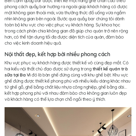
Bên cạnh quầy bar được thiết kế một hàng ghế chân cao theo
phong cách quầy bar hướng ra ngoài giúp khách hàng có được
một không gian thoải mái, vừa thưởng thức đồ uống vừa ngắm
nhìn không gian bên ngoài. Bước qua quầy bar chúng tôi dành
toàn bộ khu vực cho việc phục vụ khách hàng. Sự khoa học
trong cách phân chia không gian đã giúp cho quán trở nên rộng
hơn, có thể tận dụng tối đa được diện tích của quán, đảm bảo
cho việc kinh doanh hiệu quả.
Nội thất đẹp, kết hợp bởi nhiều phong cách
Khu vực phục vụ khách hàng được thiết kế vô cùng đẹp mắt. Có
hai kiểu nội thất chủ đạo được sử dụng trong
thiết kế quán trà
sữa tại Ba Vì
đó là bàn ghế đứng cùng với khu ghế bệt. Khu vực
ghế đứng được thiết kế phong phú với nhiều kiểu dáng khác nhau
từ ghế gỗ, ghế bằng chất liệu nhựa công nghiệp, ghế bằng dài....
kết hợp phong phú với nhau đảm bảo cho không gian luôn đẹp
và khách hàng có thể lựa chọn chỗ ngồi theo ý thích.