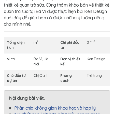
thiết kế quán trà sữa. Cùng thảm khảo bản vẽ thiết kế
quán trà sữa tại Ba Vì được thực hiện bởi Ken Design
dưới đây để giúp bạn có được những ý tưởng riêng
cho mình nhé.
2
vnđ
Tổng diện
m
Chi phí đầu
0
tích
tư
Vị trí
Ba Vì, Hà
Đơn vị thiết
Ken Design
Nội
kế
Chủ đầu tư
Chị Oanh
Phong
Trẻ trung
dự án
cách
Nội dung bài viết.
Phân chia không gian khoa học và hợp lý