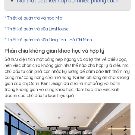
Nội thất đẹp, kết hợp bởi nhiều phong cách
* Thiết kế quán trà và hoa Mia
* Thiết kế quán trà sữa LinsHouse
* Thiết kế quán trà sữa Ding Tea - Hồ Chí Minh
Phân chia không gian khoa học và hợp lý
Sở hữu diện tích mặt bằng hẹp ngang và có lợi thế về chiều dọc,
nên việc phân chia không gian như thế nào cho hợp lý là điều mà
chủ đầu tư cần phải cân nhắc kỹ lưỡng để đảm bảo tính thẩm mỹ
cũng như công năng của nhà hàng. Khi lên phương án cho không
gian của chị Oanh. Ken Design đã đưa ra mặt bằng với bố trí
trong không gian vô cùng khoa học, đảm bảo cho việc kinh
doanh của chủ đầu tư luôn hiệu quả.