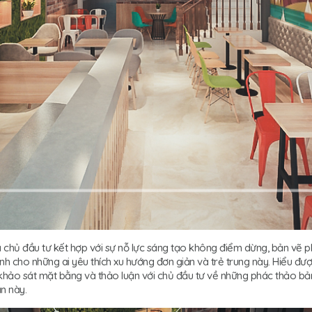
hủ đầu tư kết hợp với sự nỗ lực sáng tạo không điểm dừng, bản vẽ ph
ành cho những ai yêu thích xu hướng đơn giản và trẻ trung này. Hiểu 
hảo sát mặt bằng và thảo luận với chủ đầu tư về những phác thảo bả
n này.