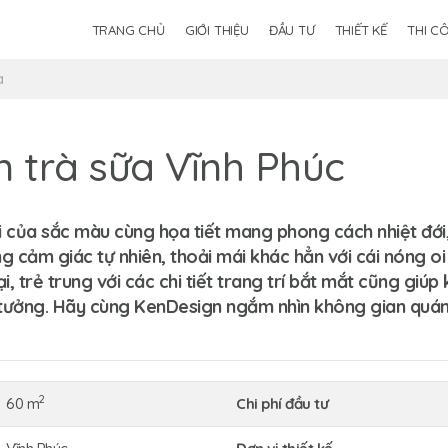
TRANG CHỦ
GIỚI THIỆU
ĐẦU TƯ
THIẾT KẾ
THI C
a
n trà sữa Vĩnh Phúc
i của sắc màu cùng họa tiết mang phong cách nhiệt đới,
 cảm giác tự nhiên, thoải mái khác hẳn với cái nóng oi
i, trẻ trung với các chi tiết trang trí bắt mắt cũng gi
 tưởng. Hãy cùng KenDesign ngắm nhìn không gian quán 
2
60 m
Chi phí đầu tư