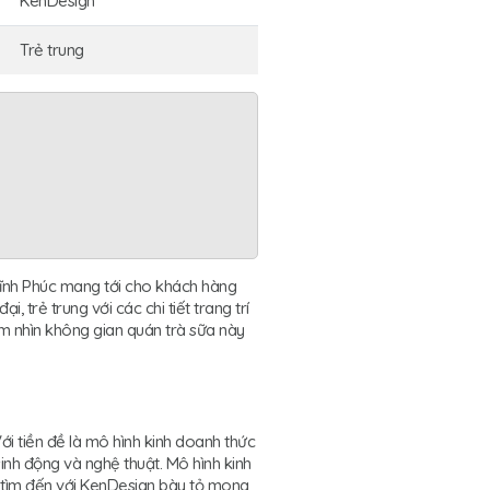
KenDesign
Trẻ trung
 Vĩnh Phúc mang tới cho khách hàng
 trẻ trung với các chi tiết trang trí
 nhìn không gian quán trà sữa này
ới tiền đề là mô hình kinh doanh thức
inh động và nghệ thuật. Mô hình kinh
hi tìm đến với KenDesign bày tỏ mong