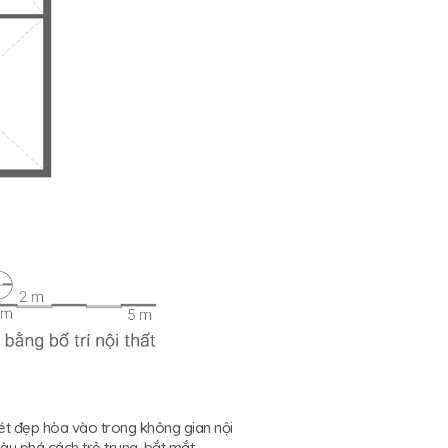
nét đẹp hòa vào trong không gian nội
àu phá cách trẻ trung, bắt mắt.