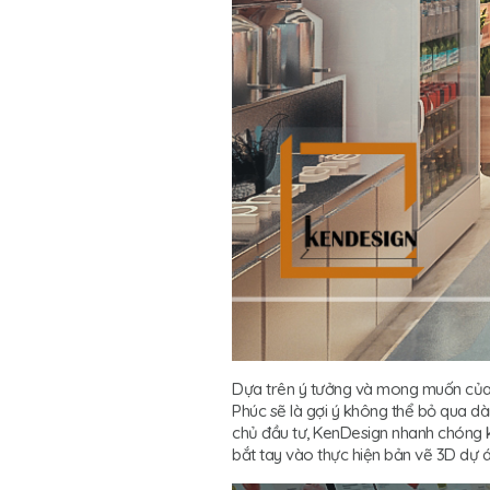
Dựa trên ý tưởng và mong muốn của c
Phúc sẽ là gợi ý không thể bỏ qua d
chủ đầu tư, KenDesign nhanh chóng k
bắt tay vào thực hiện bản vẽ 3D dự á