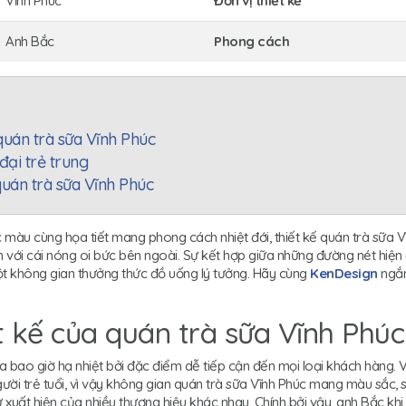
Vĩnh Phúc
Đơn vị thiết kế
Anh Bắc
Phong cách
quán trà sữa Vĩnh Phúc
đại trẻ trung
uán trà sữa Vĩnh Phúc
c màu cùng họa tiết mang phong cách nhiệt đới, thiết kế quán trà sữa
với cái nóng oi bức bên ngoài. Sự kết hợp giữa những đường nét hiện đại,
t không gian thưởng thức đồ uống lý tưởng. Hãy cùng
KenDesign
ngắm
t kế của quán trà sữa Vĩnh Phúc
 bao giờ hạ nhiệt bởi đặc điểm dễ tiếp cận đến mọi loại khách hàng. V
ời trẻ tuổi, vì vậy không gian quán trà sữa Vĩnh Phúc mang màu sắc, s
ự xuất hiện của nhiều thương hiệu khác nhau. Chính bởi vậy, anh Bắc k