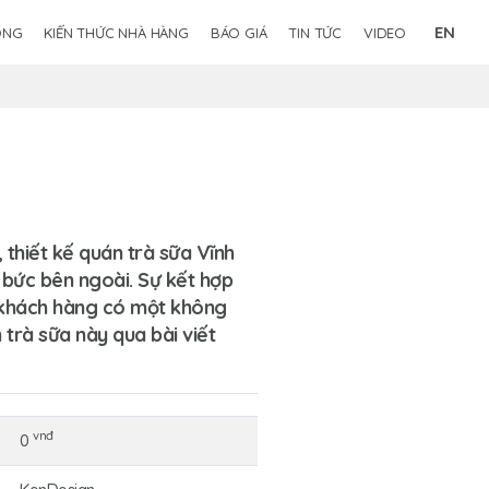
EN
ÔNG
KIẾN THỨC NHÀ HÀNG
BÁO GIÁ
TIN TỨC
VIDEO
 thiết kế quán trà sữa Vĩnh
 bức bên ngoài. Sự kết hợp
úp khách hàng có một không
trà sữa này qua bài viết
vnđ
0