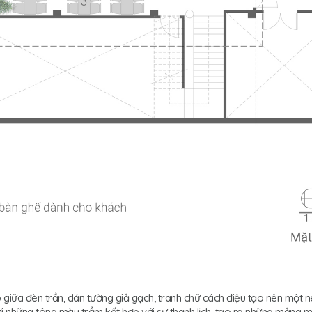
p giữa đèn trần, dán tường giả gạch, tranh chữ cách điệu tạo nên một 
i những tông màu trầm kết hợp với sự thanh lịch, tạo ra những mảng m