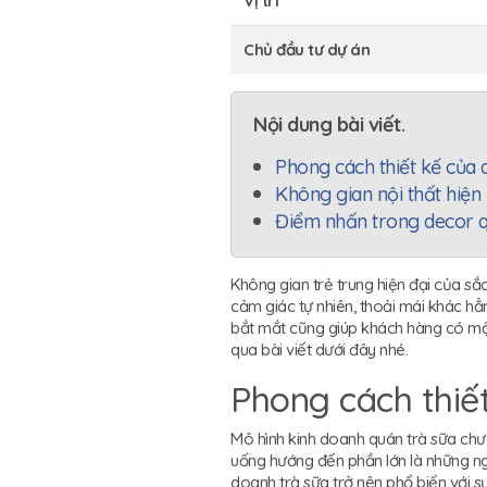
Vị trí
Chủ đầu tư dự án
Nội dung bài viết.
Phong cách thiết kế của 
Không gian nội thất hiện 
Điểm nhấn trong decor q
Không gian trẻ trung hiện đại của sắ
cảm giác tự nhiên, thoải mái khác hẳn 
bắt mắt cũng giúp khách hàng có mộ
qua bài viết dưới đây nhé.
Phong cách thiế
Mô hình kinh doanh quán trà sữa chưa
uống hướng đến phần lớn là những ngư
doanh trà sữa trở nên phổ biến với s