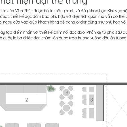
hất hiện đại trẻ trung
n trà sữa Vĩnh Phúc được bố trí thông minh và đầy khoa học. Khu vực h
ng được thiết kế dọc đảm bảo phù hợp với diện tích quán mà vẫn có thể
ận lợi ngay cửa vào giúp khách hàng dễ dàng order cũng như phù hợp v
ầy tạo điểm nhấn với thiết kế chìm nổi độc đáo. Phần kệ tủ phía sau đượ
 quầy là ba chiếc đèn chùm lớn được treo hướng xuống đầy ấn tượng