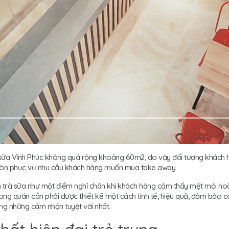
à sữa Vĩnh Phúc không quá rộng khoảng 60m2, do vậy đối tượng khách 
còn phục vụ nhu cầu khách hàng muốn mua take away.
trà sữa như một điểm nghỉ chân khi khách hàng cảm thấy mệt mỏi hoặ
rong quán cần phải được thiết kế một cách tinh tế, hiệu quả, đảm bảo 
g những cảm nhận tuyệt vời nhất.