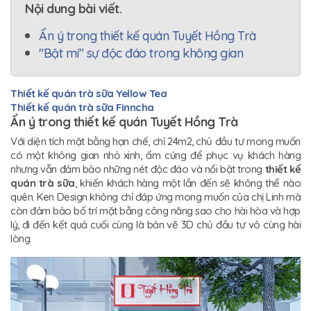
Nội dung bài viết.
Ẩn ý trong thiết kế quán Tuyết Hồng Trà
"Bật mí" sự độc đáo trong không gian
Thiết kế quán trà sữa Yellow Tea
Thiết kế quán trà sữa Finncha
Ẩn ý trong thiết kế quán Tuyết Hồng Trà
Với diện tích mặt bằng hạn chế, chỉ 24m2, chủ đầu tư mong muốn
có một không gian nhỏ xinh, ấm cúng để phục vụ khách hàng
nhưng vẫn đảm bảo những nét độc đáo và nổi bật trong
thiết kế
quán trà sữa
, khiến khách hàng một lần đến sẽ không thể nào
quên. Ken Design không chỉ đáp ứng mong muốn của chị Linh mà
còn đảm bảo bố trí mặt bằng công năng sao cho hài hòa và hợp
lý, đi đến kết quả cuối cùng là bản vẽ 3D chủ đầu tư vô cùng hài
lòng.