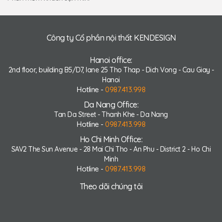
Công ty Cổ phần nội thất KENDESIGN
Hanoi office:
2nd floor, building B5/D7, lane 25 Tho Thap - Dich Vong - Cau Giay -
Hanoi
Hotline -
0987.413.998
Da Nang Office:
Tan Da Street - Thanh Khe - Da Nang
Hotline -
0987.413.998
Ho Chi Minh Office:
SAV2 The Sun Avenue - 28 Mai Chi Tho - An Phu - District 2 - Ho Chi
Minh
Hotline -
0987.413.998
Theo dõi chúng tôi