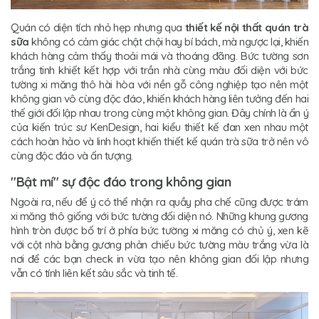
Quán có diện tích nhỏ hẹp nhưng qua
thiết kế nội thất quán trà
sữa
không có cảm giác chật chội hay bí bách, mà ngược lại, khiến
khách hàng cảm thấy thoải mái và thoáng đãng. Bức tường sơn
trắng tinh khiết kết hợp với trần nhà cùng màu đối diện với bức
tường xi măng thô hài hòa với nền gỗ công nghiệp tạo nên một
không gian vô cùng độc đáo, khiến khách hàng liên tưởng đến hai
thế giới đối lập nhau trong cùng một không gian. Đây chính là ẩn ý
của kiến trúc sư KenDesign, hai kiểu thiết kế đan xen nhau một
cách hoàn hảo và linh hoạt khiến thiết kế quán trà sữa trở nên vô
cùng độc đáo và ấn tượng.
"Bật mí" sự độc đáo trong không gian
Ngoài ra, nếu để ý có thể nhận ra quầy pha chế cũng được trám
xi măng thô giống với bức tường đối diện nó. Những khung gương
hình tròn được bố trí ở phía bức tường xi măng có chủ ý, xen kẽ
với cột nhà bằng gương phản chiếu bức tường màu trắng vừa là
nơi để các bạn check in vừa tạo nên không gian đối lập nhưng
vẫn có tính liên kết sâu sắc và tinh tế.