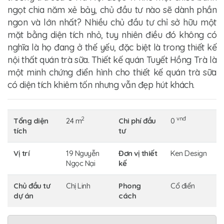
ngọt chia năm xẻ bảy, chủ đầu tư nào sẽ dành phần
ngon và lớn nhất? Nhiều chủ đầu tư chỉ sở hữu một
mặt bằng diện tích nhỏ, tuy nhiên điều đó không có
nghĩa là họ đang ở thế yếu, đặc biệt là trong thiết kế
nội thất quán trà sữa.
Thiết kế quán Tuyết Hồng Trà
là
một minh chứng điển hình cho thiết kế quán trà sữa
có diện tích khiêm tốn nhưng vẫn đẹp hút khách.
2
vnđ
Tổng diện
24 m
Chi phí đầu
0
tích
tư
Vị trí
19 Nguyễn
Đơn vị thiết
Ken Design
Ngọc Nại
kế
Chủ đầu tư
Chị Linh
Phong
Cổ điển
dự án
cách