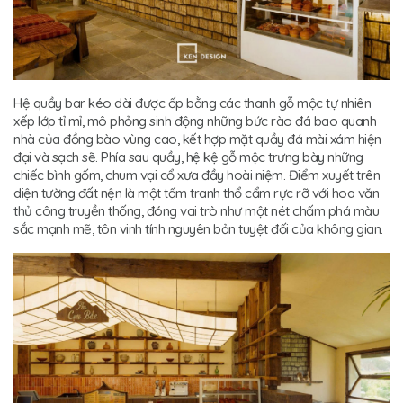
Hệ quầy bar kéo dài được ốp bằng các thanh gỗ mộc tự nhiên
xếp lớp tỉ mỉ, mô phỏng sinh động những bức rào đá bao quanh
nhà của đồng bào vùng cao, kết hợp mặt quầy đá mài xám hiện
đại và sạch sẽ. Phía sau quầy, hệ kệ gỗ mộc trưng bày những
chiếc bình gốm, chum vại cổ xưa đầy hoài niệm. Điểm xuyết trên
diện tường đất nện là một tấm tranh thổ cẩm rực rỡ với hoa văn
thủ công truyền thống, đóng vai trò như một nét chấm phá màu
sắc mạnh mẽ, tôn vinh tính nguyên bản tuyệt đối của không gian.