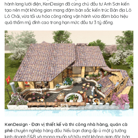
hành lang lưới điện, KenDesign đã cùng chủ đầu tư Anh Sơn kiến
tạo nên một không gian mang đậm bản sắc kiến trúc Bản địa Lô
Lô Chải, vừa tối ưu hóa công năng vận hành vừa đảm bảo hiệu
quả thẩm mỹ đỉnh cao trong hạn mức đầu tư 3 tỷ đồng.
KenDesign - Đơn vị thiết kế và thi công nhà hàng, quán cà
phê
chuyên nghiệp hàng đầu. Nếu bạn đang ấp ủ một ý tưởng
kinh doanh F&B và mong muốn sở hữu một không gian độc bản,