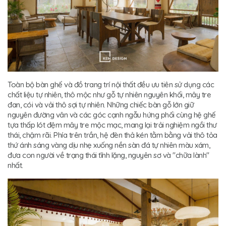
Toàn bộ bàn ghế và đồ trang trí nội thất đều ưu tiên sử dụng các
chất liệu tự nhiên, thô mộc như gỗ tự nhiên nguyên khối, mây tre
đan, cói và vải thô sợi tự nhiên. Những chiếc bàn gỗ lớn giữ
nguyên đường vân và các góc cạnh ngẫu hứng phối cùng hệ ghế
tựa thấp lót đệm mây tre mộc mạc, mang lại trải nghiệm ngồi thư
thái, chậm rãi. Phía trên trần, hệ đèn thả kén tằm bằng vải thô tỏa
thứ ánh sáng vàng dịu nhẹ xuống nền sàn đá tự nhiên màu xám,
đưa con người về trạng thái tĩnh lặng, nguyên sơ và "chữa lành"
nhất.