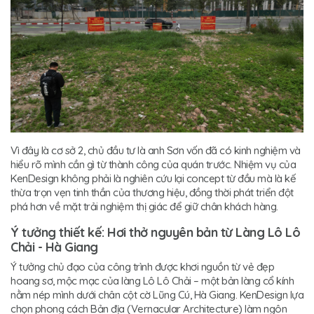
Vì đây là cơ sở 2, chủ đầu tư là anh Sơn vốn đã có kinh nghiệm và
hiểu rõ mình cần gì từ thành công của quán trước. Nhiệm vụ của
KenDesign không phải là nghiên cứu lại concept từ đầu mà là kế
thừa trọn vẹn tinh thần của thương hiệu, đồng thời phát triển đột
phá hơn về mặt trải nghiệm thị giác để giữ chân khách hàng.
Ý tưởng thiết kế: Hơi thở nguyên bản từ Làng Lô Lô
Chải - Hà Giang
Ý tưởng chủ đạo của công trình được khơi nguồn từ vẻ đẹp
hoang sơ, mộc mạc của làng Lô Lô Chải – một bản làng cổ kính
nằm nép mình dưới chân cột cờ Lũng Cú, Hà Giang. KenDesign lựa
chọn phong cách Bản địa (Vernacular Architecture) làm ngôn