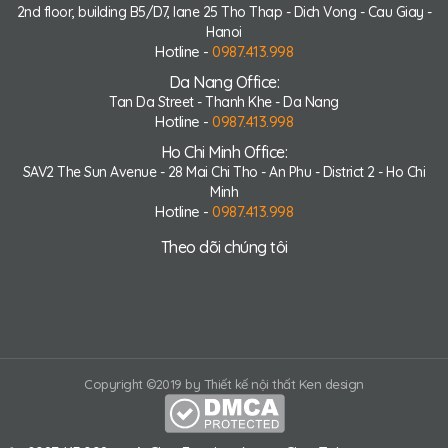
2nd floor, building B5/D7, lane 25 Tho Thap - Dich Vong - Cau Giay -
Hanoi
Hotline -
0987.413.998
Da Nang Office:
Tan Da Street - Thanh Khe - Da Nang
Hotline -
0987.413.998
Ho Chi Minh Office:
SAV2 The Sun Avenue - 28 Mai Chi Tho - An Phu - District 2 - Ho Chi
Minh
Hotline -
0987.413.998
Theo dõi chúng tôi
Copyright ©2019 by Thiết kế nội thất Ken design