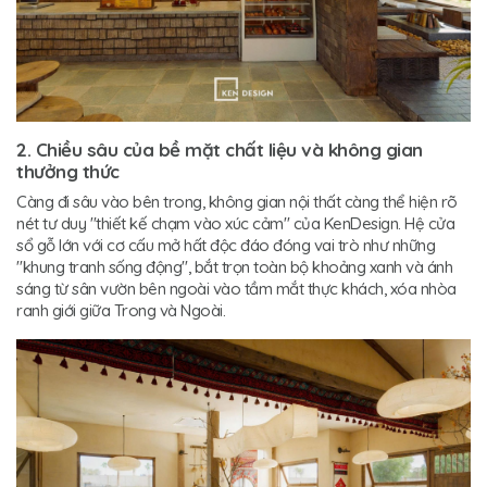
2. Chiều sâu của bề mặt chất liệu và không gian
thưởng thức
Càng đi sâu vào bên trong, không gian nội thất càng thể hiện rõ
nét tư duy "thiết kế chạm vào xúc cảm" của KenDesign. Hệ cửa
sổ gỗ lớn với cơ cấu mở hất độc đáo đóng vai trò như những
"khung tranh sống động", bắt trọn toàn bộ khoảng xanh và ánh
sáng từ sân vườn bên ngoài vào tầm mắt thực khách, xóa nhòa
ranh giới giữa Trong và Ngoài.