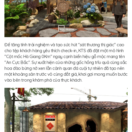
Để tăng tính trải nghiệm và tạo sức hút "sát thương thị giác" cao
cho tệp khách hàng yêu thích check-in, KTS đã đặt một mô hình
"Cột mốc Hà Giang 0Km" ngay cạnh biển hiệu gỗ mộc mang tên
"An Cực Bắc". Sự xuất hiện của những gốc hồng trĩu quả cùng sắc
hoa đào bừng nở xen lẫn cảnh quan đá cuội tự nhiên đã tạo nên
một khoảng sân trước vô cùng đắt giá, khơi gợi mong muốn bước
vào bên trong khám phá của thực khách.