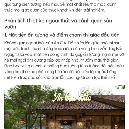
qua từng diện tường, nếp mái, bề mặt chất liệu thô mộc, đánh
thức mọi giác quan của thực khách khi đến trải nghiệm.
Phân tích thiết kế ngoại thất và cảnh quan sân
vườn
1. Mặt tiền ấn tượng và điểm chạm thị giác đầu tiên
Không gian ngoại thất của An Cực Bắc hiện lên giữa phố thị như
một bức tranh thu nhỏ đầy hoài niệm của vùng biên viễn Tây Bắc.
Ngay từ lối vào, mặt tiền công trình đã gây ấn tượng mạnh mẽ với
hệ mái ngói âm dương xếp lớp nhấp nhô, nhuốm màu thời gian.
Bao bọc xung quanh là những bức tường trình tường đất nện màu
vàng ấm thô ráp phối cùng bờ rào đá hộc xếp lớp ngẫu hứng –
nét kiến trúc đặc sắc khó trộn lẫn của người dân tộc thiểu số.