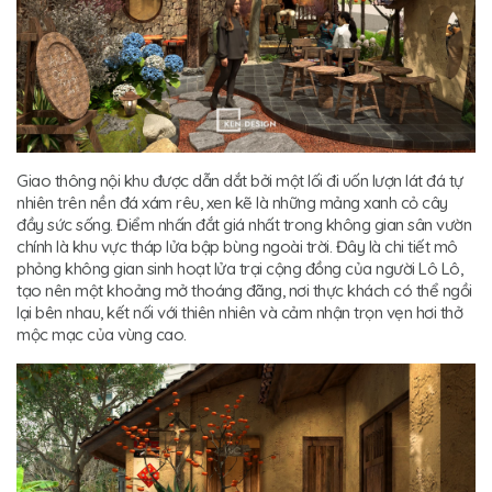
Giao thông nội khu được dẫn dắt bởi một lối đi uốn lượn lát đá tự
nhiên trên nền đá xám rêu, xen kẽ là những mảng xanh cỏ cây
đầy sức sống. Điểm nhấn đắt giá nhất trong không gian sân vườn
chính là khu vực tháp lửa bập bùng ngoài trời. Đây là chi tiết mô
phỏng không gian sinh hoạt lửa trại cộng đồng của người Lô Lô,
tạo nên một khoảng mở thoáng đãng, nơi thực khách có thể ngồi
lại bên nhau, kết nối với thiên nhiên và cảm nhận trọn vẹn hơi thở
mộc mạc của vùng cao.