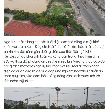
Ngoài ra, hành lang an toàn lưới điện cao thế cũng là một khó
khăn với team Ken. Đây chính là "nút thắt" hiểm hóc nhất của dự
án khi khu đất nằm gần đường điện cao thế. Đội ngũ KTS
KenDesign đã phải tính toán vô cùng cẩn trọng, thực hiện chỉnh
sửa và thay đổi phương án thiết kế nhiều lần. Việc hạ thấp cao độ
công trình một cách hợp lý, lựa chọn vật liệu mái an toàn cách
điện đã được đưa ra để vừa đáp ứng nghiêm ngặt tiêu chuẩn an
toàn quy định, vừa đảm bảo công năng vận hành mượt mà và
tính thẩm mỹ tối đa.