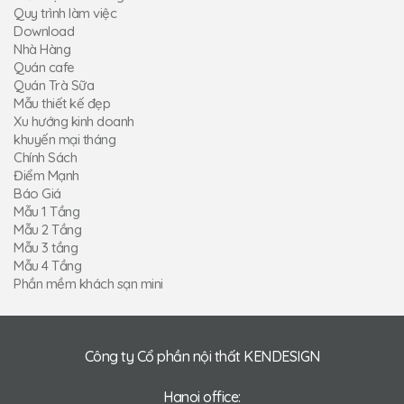
Quy trình làm việc
Download
Nhà Hàng
Quán cafe
Quán Trà Sữa
Mẫu thiết kế đẹp
Xu hướng kinh doanh
khuyến mại tháng
Chính Sách
Điểm Mạnh
Báo Giá
Mẫu 1 Tầng
Mẫu 2 Tầng
Mẫu 3 tầng
Mẫu 4 Tầng
Phần mềm khách sạn mini
Công ty Cổ phần nội thất KENDESIGN
Hanoi office: