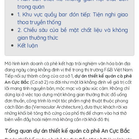
trong quán
1. Khu vực quầy bar đón tiếp: Tiện nghi giao
thoa truyền thống
2. Chiều sâu của bề mặt chất liệu và không
gian thưởng thức
Kết luận
Mô hình kinh doanh cà phê kết hợp trải nghiệm văn hóa bản địa
đang ngày càng khẳng định vị thế trong thị trường F&B Việt Nam.
Tiếp nối sự thành công của cơ sở 1,
dự án thiết kế quán cà phê
An Cực Bắc
(Cơ sở 2) ra đời như một lời khẳng định về giá trị cốt
lõi mang tính nguyên bản, mộc mạc và giàu xúc cảm. Không chỉ
dừng lại ở việc tạo dựng một không gian thưởng thức đồ uống
đơn thuần, công trình là một tác phẩm nghệ thuật thuộc phong
cách Bản địa (Vernacular Architecture), đưa thực khách rời xa
những khối bê tông thô cứng của phố thị để chạm vào hơi thở
biên viễn đầy hoài niệm mà không cần rời khỏi đô thị.
Tổng quan dự án thiết kế quán cà phê An Cực Bắc