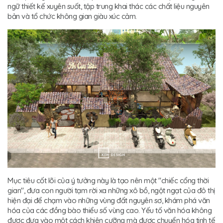
ngữ thiết kế xuyên suốt, tập trung khai thác các chất liệu nguyên
bản và tổ chức không gian giàu xúc cảm.
Mục tiêu cốt lõi của ý tưởng này là tạo nên một "chiếc cổng thời
gian", đưa con người tạm rời xa những xô bồ, ngột ngạt của đô thị
hiện đại để chạm vào những vùng đất nguyên sơ, khám phá văn
hóa của các đồng bào thiểu số vùng cao. Yếu tố văn hóa không
được đưa vào một cách khiên cưỡng mà được chuyển hóa tinh tế