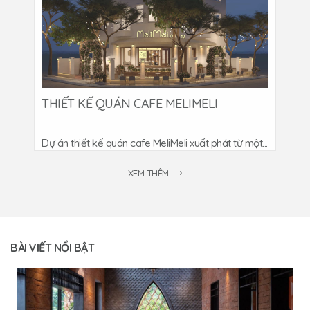
THIẾT KẾ QUÁN CAFE MELIMELI
Dự án thiết kế quán cafe MeliMeli xuất phát từ một...
XEM THÊM
BÀI VIẾT NỔI BẬT