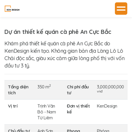
Dự án thiết kế quán cà phê An Cực Bắc
Khám phá thiết kế quán cà phê An Cực Bắc do
KenDesign kiến tạo. Không gian bản địa Làng Lô Lô
Chải độc sắc, giàu xúc cảm giữa lòng phố thị với vốn
đầu tư 3 tỷ.
2
Tổng diện
350 m
Chi phí đầu
3,000,000,000
vnđ
tích
tư
Vị trí
Trịnh Văn
Đơn vị thiết
KenDesign
Bô - Nam
kế
Từ Liêm
Chủ đầu tư
Anh Sơn
Phong
Phóng