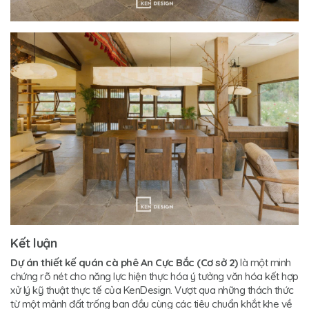
Kết luận
Dự án thiết kế quán cà phê An Cực Bắc (Cơ sở 2)
là một minh
chứng rõ nét cho năng lực hiện thực hóa ý tưởng văn hóa kết hợp
xử lý kỹ thuật thực tế của KenDesign. Vượt qua những thách thức
từ một mảnh đất trống ban đầu cùng các tiêu chuẩn khắt khe về