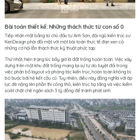
Bài toán thiết kế: Những thách thức từ con số 0
Tiếp nhận mặt bằng từ chủ đầu tư Anh Sơn, đội ngũ kiến trúc sư
KenDesign phải đối mặt với một bài toán thực tế đan xen cả
những cơ hội lẫn thách thức kỹ thuật phức tạp:
Thứ nhất, hiện trạng lúc bấy giờ là đất trống hoàn toàn. Việc xây
dựng trên một khu đất trống mang lại sự tự do tuyệt đối trong
việc phân bổ layout và phóng tác kiến trúc, hoàn toàn không bị
bó buộc bởi hệ kết cấu cũ. Tuy nhiên, điều này đồng nghĩa với áp
lực đè nặng lên phần thi công thô, kiến trúc hạ tầng và việc kiểm
soát chặt chẽ ngân sách 3 tỷ đồng để tránh phát sinh.