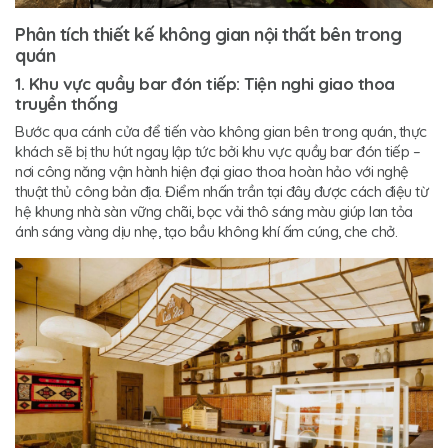
Phân tích thiết kế không gian nội thất bên trong
quán
1. Khu vực quầy bar đón tiếp: Tiện nghi giao thoa
truyền thống
Bước qua cánh cửa để tiến vào không gian bên trong quán, thực
khách sẽ bị thu hút ngay lập tức bởi khu vực quầy bar đón tiếp –
nơi công năng vận hành hiện đại giao thoa hoàn hảo với nghệ
thuật thủ công bản địa. Điểm nhấn trần tại đây được cách điệu từ
hệ khung nhà sàn vững chãi, bọc vải thô sáng màu giúp lan tỏa
ánh sáng vàng dịu nhẹ, tạo bầu không khí ấm cúng, che chở.