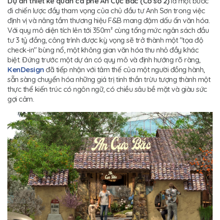
Dự án thiết kế quán cà phê An Cực Bắc (Cơ sở 2)
là một bước
đi chiến lược đầy tham vọng của chủ đầu tư Anh Sơn trong việc
định vị và nâng tầm thương hiệu F&B mang đậm dấu ấn văn hóa.
Với quy mô diện tích lên tới 350m² cùng tổng mức ngân sách đầu
tư 3 tỷ đồng, công trình được kỳ vọng sẽ trở thành một "tọa độ
check-in" bùng nổ, một không gian văn hóa thu nhỏ đầy khác
biệt. Đứng trước một dự án có quy mô và định hướng rõ ràng,
KenDesign
đã tiếp nhận với tâm thế của một người đồng hành,
sẵn sàng chuyển hóa những giá trị tinh thần trừu tượng thành một
thực thể kiến trúc có ngôn ngữ, có chiều sâu bề mặt và giàu sức
gợi cảm.