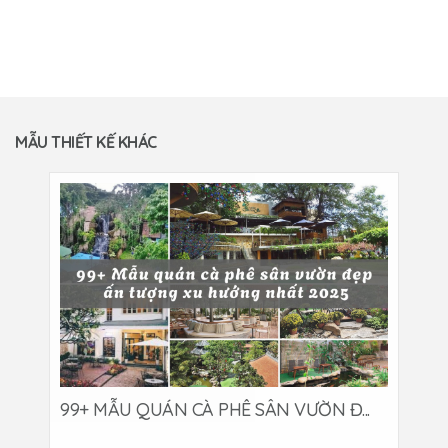
MẪU THIẾT KẾ KHÁC
99+ MẪU QUÁN CÀ PHÊ SÂN VƯỜN Đ...