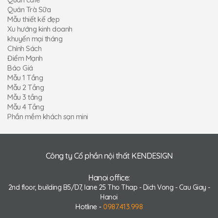
Quán Trà Sữa
Mẫu thiết kế đẹp
Xu hướng kinh doanh
khuyến mại tháng
Chính Sách
Điểm Mạnh
Báo Giá
Mẫu 1 Tầng
Mẫu 2 Tầng
Mẫu 3 tầng
Mẫu 4 Tầng
Phần mềm khách sạn mini
Công ty Cổ phần nội thất KENDESIGN
Hanoi office:
2nd floor, building B5/D7, lane 25 Tho Thap - Dich Vong - Cau Giay -
Hanoi
Hotline -
0987.413.998