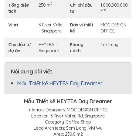
2
Tổng diện
250 m
Chi phí đầu
1,000,000,000
vnđ
tích
tư
Vị trí
3 River Valle
Đơn vị thiết
MOC DESIGN
- Singapore
kế
OFFICE
Chủ đầu tư
HEYTEA -
Phong
Trẻ trung
dự án
Singapore
cách
Nội dung bài viết.
Mẫu Thiết kế HEYTEA Day Dreamer
Mẫu Thiết kế HEYTEA Day Dreamer
Interiors Designers: MOC DESIGN OFFICE
Location: 3 River Valley Rd, Singapore
Category: Coffee Shop
Lead Architects: Sam Liang, Vivi Wu
Area: 250.0 m2