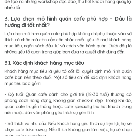
để tạo ra những workshop độc đáo, thu hút khách hàng quay lại
nhiều lần.
3. Lựa chọn mô hình quán cafe phù hợp – Đâu là
hướng đi tốt nhất?
Lựa chọn mô hình quán cafe phù hợp không chỉ phụ thuộc vào sở
thích cá nhân mà còn cần cân nhắc nhiều yếu tố như khách hàng
mục tiêu, ngân sách đầu tư và cách vận hành quán. Dưới đây là
những yếu tố quan trọng giúp bạn đưa ra quyết định đúng đắn.
3.1. Xác định khách hàng mục tiêu
Khách hàng mục tiêu là yếu tố cốt lõi quyết định mô hình quán
cafe bạn nên theo đuổi. Một số tiêu chí để xác định khách hàng
mục tiêu bao gồm:
- Độ tuổi: Quán cafe dành cho giới trẻ (18-30 tuổi) thường có
phong cách năng động, không gian check-in đẹp. Trong khi đó,
quán cafe truyền thống hoặc cafe specialty thu hút khách trung
niên hoặc dân văn phòng yêu thích sự yên tĩnh.
- Sở thích và nhu cầu: Nếu khách hàng yêu thích sự tiện lợi, họ sẽ
chọn cafe take-away. Nếu thích không gian làm việc, họ sẽ chọn
quán cafe coworking.