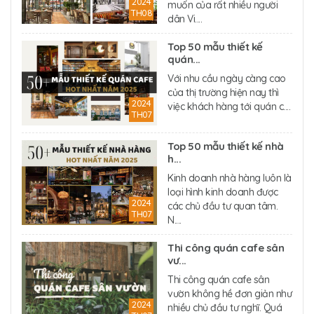
2024
muốn của rất nhiều người
TH08
dân Vi....
Top 50 mẫu thiết kế
quán...
Với nhu cầu ngày càng cao
của thị trường hiện nay thì
2024
việc khách hàng tới quán c....
TH07
Top 50 mẫu thiết kế nhà
h...
Kinh doanh nhà hàng luôn là
loại hình kinh doanh được
2024
các chủ đầu tư quan tâm.
TH07
N....
Thi công quán cafe sân
vư...
Thi công quán cafe sân
vườn không hề đơn giản như
2024
nhiều chủ đầu tư nghĩ. Quá