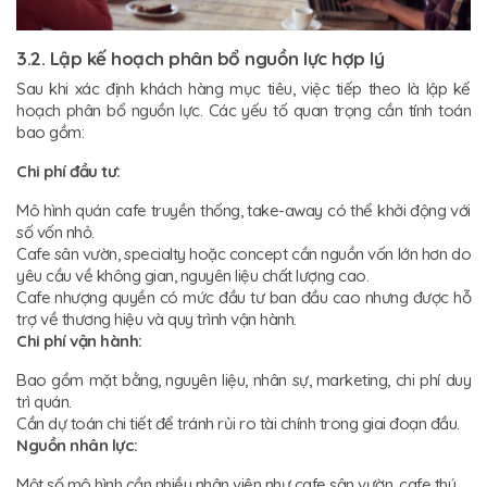
3.2. Lập kế hoạch phân bổ nguồn lực hợp lý
Sau khi xác định khách hàng mục tiêu, việc tiếp theo là lập kế
hoạch phân bổ nguồn lực. Các yếu tố quan trọng cần tính toán
bao gồm:
Chi phí đầu tư:
Mô hình quán cafe truyền thống, take-away có thể khởi động với
số vốn nhỏ.
Cafe sân vườn, specialty hoặc concept cần nguồn vốn lớn hơn do
yêu cầu về không gian, nguyên liệu chất lượng cao.
Cafe nhượng quyền có mức đầu tư ban đầu cao nhưng được hỗ
trợ về thương hiệu và quy trình vận hành.
Chi phí vận hành:
Bao gồm mặt bằng, nguyên liệu, nhân sự, marketing, chi phí duy
trì quán.
Cần dự toán chi tiết để tránh rủi ro tài chính trong giai đoạn đầu.
Nguồn nhân lực:
Một số mô hình cần nhiều nhân viên như cafe sân vườn, cafe thú