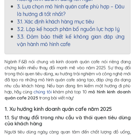
3. Lựa chọn mô hình quán cafe phù hợp – Đâu
là hướng đi tốt nhất?
3.1. Xác định khách hàng mục tiêu
3.2. Lập kế hoạch phân bổ nguồn lực hợp lý
3.3. Đảm bảo thiết kế không gian đáp ứng
vận hành mô hình cafe
Ngành F&B nói chung và kinh doanh quán cafe nói riêng đang
chứng kiến nhiều thay đổi mạnh mẽ vào năm 2025. Sự thay đổi
trong thói quen tiêu dùng, xu hướng trải nghiệm và công nghệ mới
đã tạo ra những mô hình quán cafe sáng tạo, đáp ứng đa dạng
nhu cầu khách hàng. Nếu bạn đang tìm kiếm một hướng đi phù
hợp, hãy cùng
chúng tôi
khám phá top 10
mô hình kinh doanh
quán cafe 2025
trong bài viết này!
1. Xu hướng kinh doanh quán cafe năm 2025
1.1. Sự thay đổi trong nhu cầu và thói quen tiêu dùng
của khách hàng
Người tiêu dùng ngày càng quan tâm đến chất lượng đồ uống,