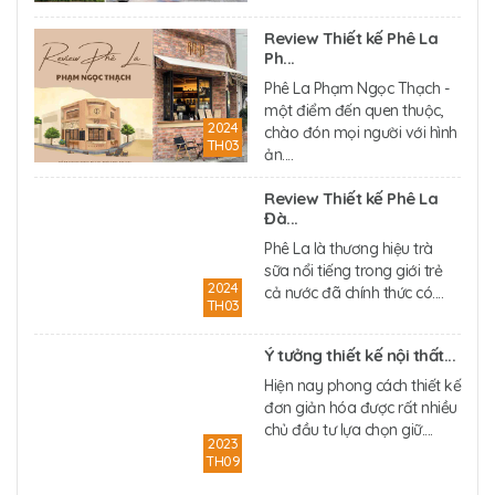
Review Thiết kế Phê La
Ph...
Phê La Phạm Ngọc Thạch -
một điểm đến quen thuộc,
2024
chào đón mọi người với hình
TH03
ản....
Review Thiết kế Phê La
Đà...
Phê La là thương hiệu trà
sữa nổi tiếng trong giới trẻ
2024
cả nước đã chính thức có....
TH03
Ý tưởng thiết kế nội thất...
Hiện nay phong cách thiết kế
đơn giản hóa được rất nhiều
chủ đầu tư lựa chọn giữ....
2023
TH09