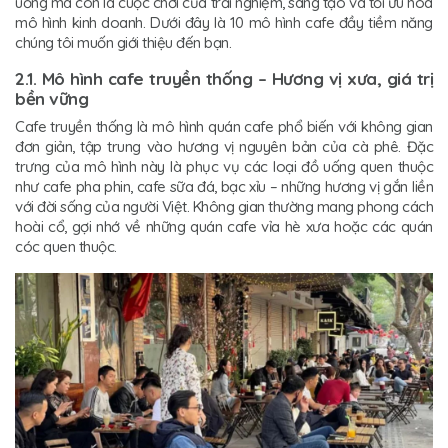
uống mà còn là cuộc chơi của trải nghiệm, sáng tạo và tối ưu hóa
mô hình kinh doanh. Dưới đây là 10 mô hình cafe đầy tiềm năng
chúng tôi muốn giới thiệu đến bạn.
2.1. Mô hình cafe truyền thống – Hương vị xưa, giá trị
bền vững
Cafe truyền thống là mô hình quán cafe phổ biến với không gian
đơn giản, tập trung vào hương vị nguyên bản của cà phê. Đặc
trưng của mô hình này là phục vụ các loại đồ uống quen thuộc
như cafe pha phin, cafe sữa đá, bạc xỉu – những hương vị gắn liền
với đời sống của người Việt. Không gian thường mang phong cách
hoài cổ, gợi nhớ về những quán cafe vỉa hè xưa hoặc các quán
cóc quen thuộc.