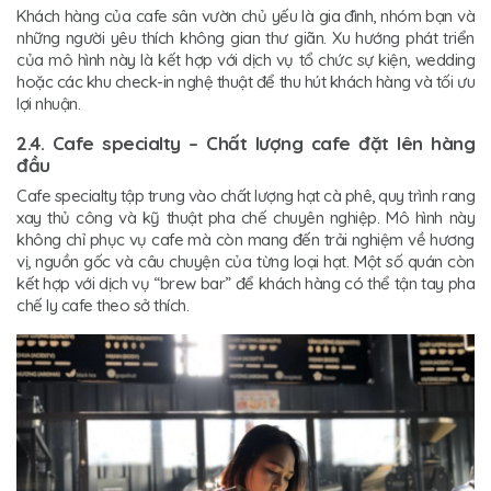
Khách hàng của cafe sân vườn chủ yếu là gia đình, nhóm bạn và
những người yêu thích không gian thư giãn. Xu hướng phát triển
của mô hình này là kết hợp với dịch vụ tổ chức sự kiện, wedding
hoặc các khu check-in nghệ thuật để thu hút khách hàng và tối ưu
lợi nhuận.
2.4. Cafe specialty – Chất lượng cafe đặt lên hàng
đầu
Cafe specialty tập trung vào chất lượng hạt cà phê, quy trình rang
xay thủ công và kỹ thuật pha chế chuyên nghiệp. Mô hình này
không chỉ phục vụ cafe mà còn mang đến trải nghiệm về hương
vị, nguồn gốc và câu chuyện của từng loại hạt. Một số quán còn
kết hợp với dịch vụ “brew bar” để khách hàng có thể tận tay pha
chế ly cafe theo sở thích.