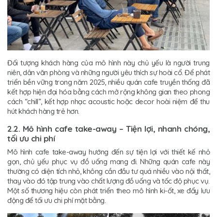
Đối tượng khách hàng của mô hình này chủ yếu là người trung
niên, dân văn phòng và những người yêu thích sự hoài cổ. Để phát
triển bền vững trong năm 2025, nhiều quán cafe truyền thống đã
kết hợp hiện đại hóa bằng cách mở rộng không gian theo phong
cách “chill”, kết hợp nhạc acoustic hoặc decor hoài niệm để thu
hút khách hàng trẻ hơn.
2.2. Mô hình cafe take-away – Tiện lợi, nhanh chóng,
tối ưu chi phí
Mô hình cafe take-away hướng đến sự tiện lợi với thiết kế nhỏ
gọn, chủ yếu phục vụ đồ uống mang đi. Những quán cafe này
thường có diện tích nhỏ, không cần đầu tư quá nhiều vào nội thất,
thay vào đó tập trung vào chất lượng đồ uống và tốc độ phục vụ.
Một số thương hiệu còn phát triển theo mô hình ki-ốt, xe đẩy lưu
động để tối ưu chi phí mặt bằng.