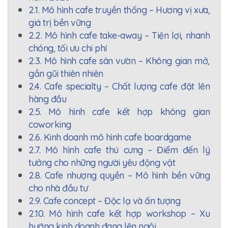
2.1. Mô hình cafe truyền thống – Hương vị xưa,
giá trị bền vững
2.2. Mô hình cafe take-away – Tiện lợi, nhanh
chóng, tối ưu chi phí
2.3. Mô hình cafe sân vườn – Không gian mở,
gần gũi thiên nhiên
2.4. Cafe specialty – Chất lượng cafe đặt lên
hàng đầu
2.5. Mô hình cafe kết hợp không gian
coworking
2.6. Kinh doanh mô hình cafe boardgame
2.7. Mô hình cafe thú cưng – Điểm đến lý
tưởng cho những người yêu động vật
2.8. Cafe nhượng quyền – Mô hình bền vững
cho nhà đầu tư
2.9. Cafe concept – Độc lạ và ấn tượng
2.10. Mô hình cafe kết hợp workshop – Xu
hướng kinh doanh đang lên ngôi