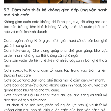
3.3. Đảm bảo thiết kế không gian đáp ứng vận hành
mô hình cafe
Không gian quán cafe không chỉ là nơi phục vụ đồ uống mà còn
tạo nên trải nghiệm khách hàng. Vì vậy, thiết kế quán phải phù
hợp với mô hình kinh doanh:
Cafe truyền thống: Không gian đơn giản, hoài cổ, ưu tiên bàn ghế
gỗ, ánh sáng ấm.
Cafe take-away: Chú trọng quầy pha chế gọn gàng, khu vực
order nhanh chóng, có thể không cần chỗ ngồi.
Cafe sân vườn: Ưu tiên thiết kế mở, nhiều cây xanh, bàn ghế thoải
mái.
Cafe specialty: Không gian tối giản, tập trung vào trải nghiệm
thưởng thức cafe.
Cafe coworking: Bàn rộng, ghế thoải mái, ổ cắm điện, wifi mạnh.
Cafe boardgame/thú cưng: Không gian linh hoạt, có khu vực chơi
game hoặc khu riêng cho thú cưng.
Cafe concept: Đầu tư decor theo chủ đề, ánh sáng và thiết kế
độc đáo để tạo điểm nhấn.
Lựa chọn đúng mô hình, phân bổ nguồn lực hợp lý và thiết kế
không gian phù hợp sẽ giúp quán cafe của bạn vận hành hiệu