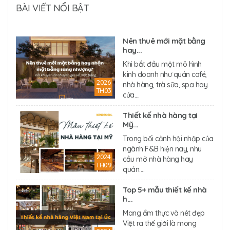
BÀI VIẾT NỔI BẬT
Nên thuê mới mặt bằng
hay...
Khi bắt đầu một mô hình
kinh doanh như quán café,
2026
nhà hàng, trà sữa, spa hay
TH03
cửa....
Thiết kế nhà hàng tại
Mỹ...
Trong bối cảnh hội nhập của
ngành F&B hiện nay, nhu
2024
cầu mở nhà hàng hay
TH09
quán....
Top 5+ mẫu thiết kế nhà
h...
Mang ẩm thực và nét đẹp
Việt ra thế giới là mong