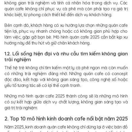
không gian trải nghiệm và tính cá nhân hóa trong dịch vụ. Các
quán cafe không chỉ phục vụ cà phê mà còn phải tạo ra giá trị
khác biệt, từ phong cách thiết kế đến dịch vụ khách hàng.
Bên cạnh đó, khách hàng có xu hướng lựa chọn những quán cafe
tiện lợi, phục vụ nhanh chóng hoặc có không gian phù hợp cho
làm việc, gặp gỡ bạn bè. Mô hình quán cafe 2025 cần bắt kịp xu
hướng này để thu hút và giữ chân khách hàng.
1.2. Lối sống hiện đại và nhu cầu tìm kiếm không gian
trải nghiệm
Thế hệ trẻ không chỉ tìm kiếm một ly cà phê ngon mà còn muốn
có những trải nghiệm đáng nhớ. Những quán cafe có concept
độc đáo, kết hợp với không gian sáng tạo, công nghệ số hoặc
yếu tố tương tác sẽ có lợi thế cạnh tranh.
Những mô hình quán cafe 2025 thành công sẽ là những mô hình
có sự kết hợp giữa dịch vụ chất lượng, không gian sáng tạo và
giá trị trải nghiệm.
2. Top 10 mô hình kinh doanh cafe nổi bật năm 2025
Năm 2025, kinh doanh quán cafe không chỉ dừng lại ở việc bán đồ