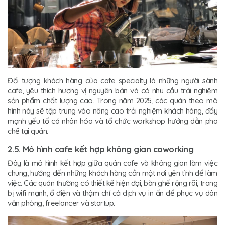
Đối tượng khách hàng của cafe specialty là những người sành
cafe, yêu thích hương vị nguyên bản và có nhu cầu trải nghiệm
sản phẩm chất lượng cao. Trong năm 2025, các quán theo mô
hình này sẽ tập trung vào nâng cao trải nghiệm khách hàng, đẩy
mạnh yếu tố cá nhân hóa và tổ chức workshop hướng dẫn pha
chế tại quán.
2.5. Mô hình cafe kết hợp không gian coworking
Đây là mô hình kết hợp giữa quán cafe và không gian làm việc
chung, hướng đến những khách hàng cần một nơi yên tĩnh để làm
việc. Các quán thường có thiết kế hiện đại, bàn ghế rộng rãi, trang
bị wifi mạnh, ổ điện và thậm chí cả dịch vụ in ấn để phục vụ dân
văn phòng, freelancer và startup.