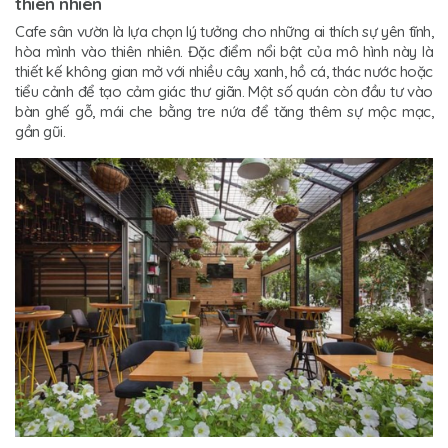
thiên nhiên
Cafe sân vườn là lựa chọn lý tưởng cho những ai thích sự yên tĩnh,
hòa mình vào thiên nhiên. Đặc điểm nổi bật của mô hình này là
thiết kế không gian mở với nhiều cây xanh, hồ cá, thác nước hoặc
tiểu cảnh để tạo cảm giác thư giãn. Một số quán còn đầu tư vào
bàn ghế gỗ, mái che bằng tre nứa để tăng thêm sự mộc mạc,
gần gũi.