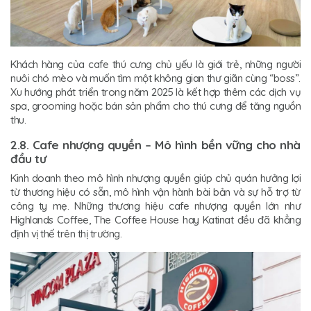
Khách hàng của cafe thú cưng chủ yếu là giới trẻ, những người
nuôi chó mèo và muốn tìm một không gian thư giãn cùng “boss”.
Xu hướng phát triển trong năm 2025 là kết hợp thêm các dịch vụ
spa, grooming hoặc bán sản phẩm cho thú cưng để tăng nguồn
thu.
2.8. Cafe nhượng quyền – Mô hình bền vững cho nhà
đầu tư
Kinh doanh theo mô hình nhượng quyền giúp chủ quán hưởng lợi
từ thương hiệu có sẵn, mô hình vận hành bài bản và sự hỗ trợ từ
công ty mẹ. Những thương hiệu cafe nhượng quyền lớn như
Highlands Coffee, The Coffee House hay Katinat đều đã khẳng
định vị thế trên thị trường.