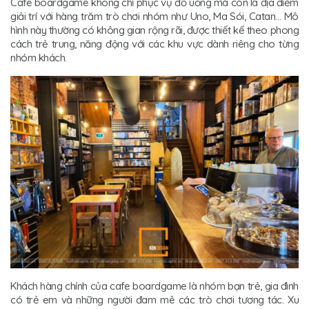
Cafe boardgame không chỉ phục vụ đồ uống mà còn là địa điểm
giải trí với hàng trăm trò chơi nhóm như Uno, Ma Sói, Catan… Mô
hình này thường có không gian rộng rãi, được thiết kế theo phong
cách trẻ trung, năng động với các khu vực dành riêng cho từng
nhóm khách.
Khách hàng chính của cafe boardgame là nhóm bạn trẻ, gia đình
có trẻ em và những người đam mê các trò chơi tương tác. Xu