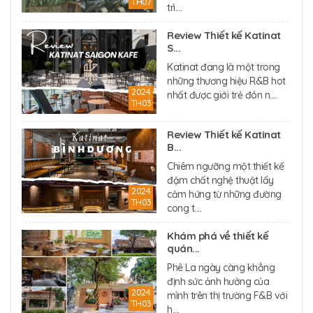
TH07
trì....
Review Thiết kế Katinat
S...
Katinat đang là một trong
những thương hiệu R&B hot
2024
nhất được giới trẻ đón n....
TH03
Review Thiết kế Katinat
B...
Chiêm ngưỡng một thiết kế
đậm chất nghệ thuật lấy
2024
cảm hứng từ những đường
TH03
cong t....
Khám phá về thiết kế
quán...
Phê La ngày càng khẳng
định sức ảnh hưởng của
2024
mình trên thị trường F&B với
TH03
h....