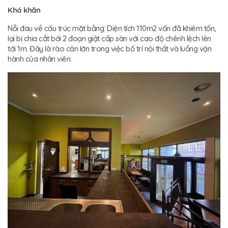
Khó khăn
Nỗi đau về cấu trúc mặt bằng: Diện tích 110m2 vốn đã khiêm tốn,
lại bị chia cắt bởi 2 đoạn giật cấp sàn với cao độ chênh lệch lên
tới 1m. Đây là rào cản lớn trong việc bố trí nội thất và luồng vận
hành của nhân viên.