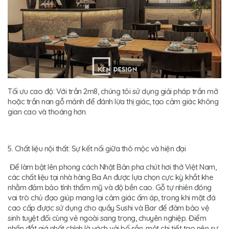
Tối ưu cao độ: Với trần 2m8, chúng tôi sử dụng giải pháp trần mở
hoặc trần nan gỗ mảnh để đánh lừa thị giác, tạo cảm giác không
gian cao và thoáng hơn.
5. Chất liệu nội thất: Sự kết nối giữa thô mộc và hiện đại
Để làm bật lên phong cách Nhật Bản pha chút hơi thở Việt Nam,
các chất liệu tại nhà hàng Ba An được lựa chọn cực kỳ khắt khe
nhằm đảm bảo tính thẩm mỹ và độ bền cao. Gỗ tự nhiên đóng
vai trò chủ đạo giúp mang lại cảm giác ấm áp, trong khi mặt đá
cao cấp được sử dụng cho quầy Sushi và Bar để đảm bảo vệ
sinh tuyệt đối cùng vẻ ngoài sang trọng, chuyên nghiệp. Điểm
nhấn đắt giá nhất chính là vách vải bố sần, một chi tiết tạo nên sự