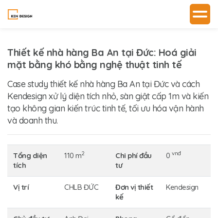
Thiết kế nhà hàng Ba An tại Đức: Hoá giải
mặt bằng khó bằng nghệ thuật tinh tế
Case study thiết kế nhà hàng Ba An tại Đức và cách
Kendesign xử lý diện tích nhỏ, sàn giật cấp 1m và kiến
tạo không gian kiến trúc tinh tế, tối ưu hóa vận hành
và doanh thu.
2
vnđ
Tổng diện
110 m
Chi phí đầu
0
tích
tư
Vị trí
CHLB ĐỨC
Đơn vị thiết
Kendesign
kế