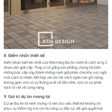
8. Điểm nhấn thiết kế
Điểm khác biệt lớn nhất của Nhà hàng Ba An chính là cách xử lý 2
đoạn sàn giật cấp. Thay vì cố gắng san phẳng, chúng tôi biến
những bậc cấp này thành những ranh giới phân chia khu vực ngồi
một cách tự nhiên. Kết hợp với các hệ vách ngăn nan gỗ mỏng,
không gian vừa có sự thông suốt về tầm nhìn, vừa có sự phân
tách rõ rệt về công năng.
9. Giá trị dự án mang lại
Dự án Ba An là minh chứng rõ nét cho việc thiết kế không chỉ
phục vụ thẩm mỹ mà còn là công cụ đắc lực để giải quyết bài