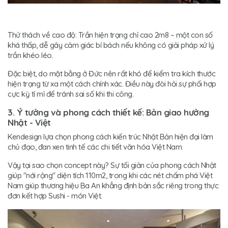
Thử thách về cao độ: Trần hiện trạng chỉ cao 2m8 – một con số
khá thấp, dễ gây cảm giác bí bách nếu không có giải pháp xử lý
trần khéo léo.
Đặc biệt, do mặt bằng ở Đức nên rất khó để kiểm tra kích thước
hiện trạng từ xa một cách chính xác. Điều này đòi hỏi sự phối hợp
cực kỳ tỉ mỉ để tránh sai số khi thi công.
3. Ý tưởng và phong cách thiết kế: Bản giao hưởng
Nhật - Việt
Kendesign lựa chọn phong cách kiến trúc Nhật Bản hiện đại làm
chủ đạo, đan xen tinh tế các chi tiết văn hóa Việt Nam.
Vậy tại sao chọn concept này? Sự tối giản của phong cách Nhật
giúp "nới rộng" diện tích 110m2, trong khi các nét chấm phá Việt
Nam giúp thương hiệu Ba An khẳng định bản sắc riêng trong thực
đơn kết hợp Sushi - món Việt.