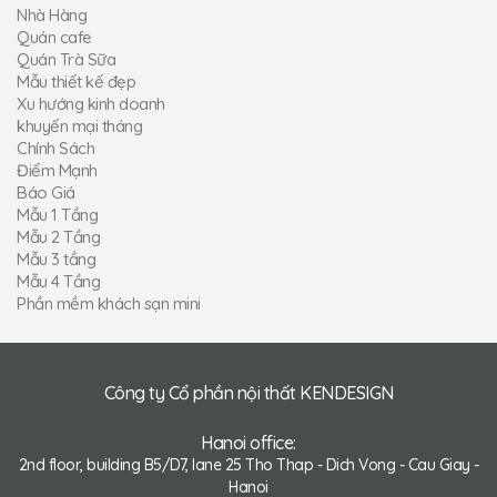
Nhà Hàng
Quán cafe
Quán Trà Sữa
Mẫu thiết kế đẹp
Xu hướng kinh doanh
khuyến mại tháng
Chính Sách
Điểm Mạnh
Báo Giá
Mẫu 1 Tầng
Mẫu 2 Tầng
Mẫu 3 tầng
Mẫu 4 Tầng
Phần mềm khách sạn mini
Công ty Cổ phần nội thất KENDESIGN
Hanoi office:
2nd floor, building B5/D7, lane 25 Tho Thap - Dich Vong - Cau Giay -
Hanoi