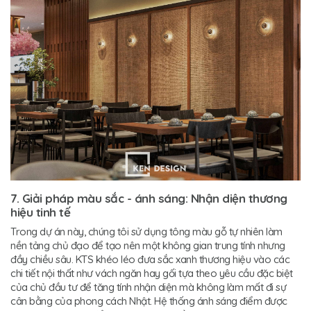
7. Giải pháp màu sắc - ánh sáng: Nhận diện thương
hiệu tinh tế
Trong dự án này, chúng tôi sử dụng tông màu gỗ tự nhiên làm
nền tảng chủ đạo để tạo nên một không gian trung tính nhưng
đầy chiều sâu. KTS khéo léo đưa sắc xanh thương hiệu vào các
chi tiết nội thất như vách ngăn hay gối tựa theo yêu cầu đặc biệt
của chủ đầu tư để tăng tính nhận diện mà không làm mất đi sự
cân bằng của phong cách Nhật. Hệ thống ánh sáng điểm được