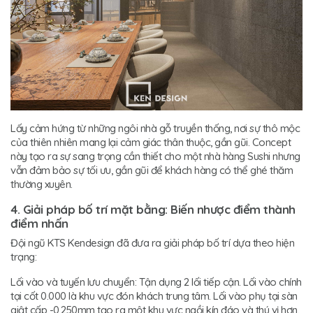
Lấy cảm hứng từ những ngôi nhà gỗ truyền thống, nơi sự thô mộc
của thiên nhiên mang lại cảm giác thân thuộc, gần gũi. Concept
này tạo ra sự sang trọng cần thiết cho một nhà hàng Sushi nhưng
vẫn đảm bảo sự tối ưu, gần gũi để khách hàng có thể ghé thăm
thường xuyên.
4. Giải pháp bố trí mặt bằng: Biến nhược điểm thành
điểm nhấn
Đội ngũ KTS Kendesign đã đưa ra giải pháp bố trí dựa theo hiện
trạng:
Lối vào và tuyến lưu chuyển: Tận dụng 2 lối tiếp cận. Lối vào chính
tại cốt 0.000 là khu vực đón khách trung tâm. Lối vào phụ tại sàn
giật cấp -0.250mm tạo ra một khu vực ngồi kín đáo và thú vị hơn.