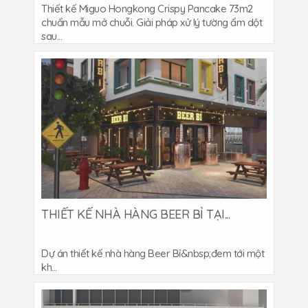
Thiết kế Miguo Hongkong Crispy Pancake 73m2
chuẩn mẫu mở chuỗi. Giải pháp xử lý tường ẩm dột
sau...
THIẾT KẾ NHÀ HÀNG BEER BỈ TẠI...
Dự án thiết kế nhà hàng Beer Bỉ&nbsp;đem tới một
kh...