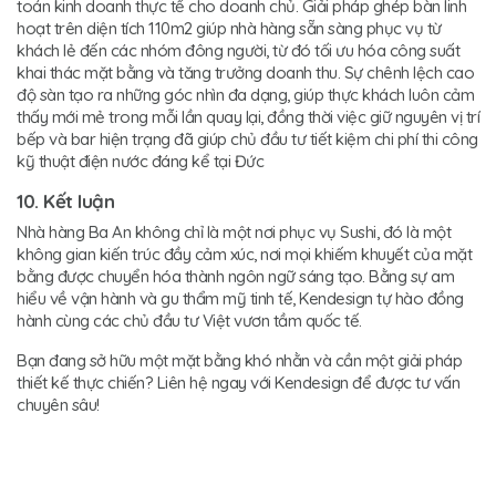
toán kinh doanh thực tế cho doanh chủ. Giải pháp ghép bàn linh
hoạt trên diện tích 110m2 giúp nhà hàng sẵn sàng phục vụ từ
khách lẻ đến các nhóm đông người, từ đó tối ưu hóa công suất
khai thác mặt bằng và tăng trưởng doanh thu. Sự chênh lệch cao
độ sàn tạo ra những góc nhìn đa dạng, giúp thực khách luôn cảm
thấy mới mẻ trong mỗi lần quay lại, đồng thời việc giữ nguyên vị trí
bếp và bar hiện trạng đã giúp chủ đầu tư tiết kiệm chi phí thi công
kỹ thuật điện nước đáng kể tại Đức
10. Kết luận
Nhà hàng Ba An không chỉ là một nơi phục vụ Sushi, đó là một
không gian kiến trúc đầy cảm xúc, nơi mọi khiếm khuyết của mặt
bằng được chuyển hóa thành ngôn ngữ sáng tạo. Bằng sự am
hiểu về vận hành và gu thẩm mỹ tinh tế, Kendesign tự hào đồng
hành cùng các chủ đầu tư Việt vươn tầm quốc tế.
Bạn đang sở hữu một mặt bằng khó nhằn và cần một giải pháp
thiết kế thực chiến? Liên hệ ngay với Kendesign để được tư vấn
chuyên sâu!