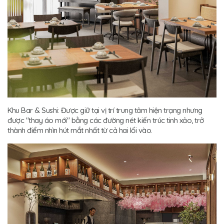
Khu Bar & Sushi: Được giữ tại vị trí trung tâm hiện trạng nhưng
được "thay áo mới" bằng các đường nét kiến trúc tinh xảo, trở
thành điểm nhìn hút mắt nhất từ cả hai lối vào.