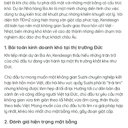
biệt là khi chủ đầu tư phải đối mặt với những mặt bằng có cấu trúc
khó. Dự án Nhà hàng Ba An là một minh chứng điển hình cho việc
dùng tư duy kiến trúc để khuất phục những khiếm khuyết vật lý. Với
diện tích 110m2 cùng hiện trạng sàn giật cấp phức tạp, Kendesign
đã kiến tạo nên một không gian Sushi giao thoa hồn cốt Việt -
Nhật, biến những khó khăn về cao độ thành những điểm chạm trải
nghiệm độc đáo cho thực khách châu Âu.
1. Bài toán kinh doanh khó tại thị trường Đức
Khi tiếp nhận dự án Ba An, Kendesign thấu hiểu những trăn trở
của chủ đầu tư đang vận hành tại một thị trường khắt khe như
Đức.
Chủ đầu tư mong muốn một không gian Sushi chuyên nghiệp kết
hợp linh hồn món Việt, đòi hỏi khu vực quầy Sushi phải là "trái tim"
nhưng không được làm hẹp đi lối đi lại. Hướng tới cư dân bản địa
sành ăn và cộng đồng người Việt tại Đức, chủ đầu tư yêu cầu một
không gian vừa tinh giản theo lối Nhật, vừa ấm cúng, thân thuộc
theo kiểu Việt. Mong muốn của chủ đầu tư là tìm ra giải pháp hợp
lý nhất, khéo léo nhất cho mặt bằng nhỏ, gãy đoạn giật cấp.
2. Đánh giá hiện trạng mặt bằng