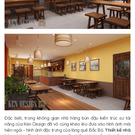
Đặc biệt, trong không gian nhà hàng bún đậu kiến trúc sư tài
năng của Ken Design đã vô cùng khéo léo đưa vào hình ảnh mái
hiên ngói – hình ảnh đặc trưng của làng quê Bắc Bộ.
Thiết kế nhà