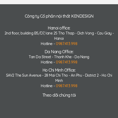
Công ty Cổ phần nội thất KENDESIGN
Hanoi office:
2nd floor, building B5/D7, lane 25 Tho Thap - Dich Vong - Cau Giay -
Hanoi
Hotline -
0987.413.998
Da Nang Office:
Tan Da Street - Thanh Khe - Da Nang
Hotline -
0987.413.998
Ho Chi Minh Office:
SAV2 The Sun Avenue - 28 Mai Chi Tho - An Phu - District 2 - Ho Chi
Minh
Hotline -
0987.413.998
Theo dõi chúng tôi