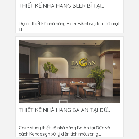
THIẾT KẾ NHÀ HÀNG BEER BỈ TẠI...
Dự án thiết kế nhà hàng Beer Bỉ&nbsp;đem tới một
kh...
THIẾT KẾ NHÀ HÀNG BA AN TẠI ĐỨ...
Case study thiết kế nhà hàng Ba An tại Đức và
cách Kendesign xử lý diện tích nhỏ, sàn g...