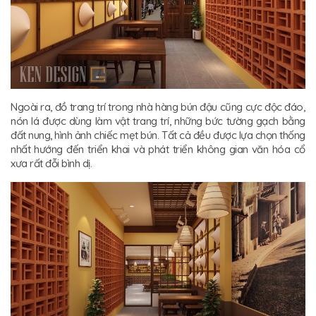
Ngoài ra, đồ trang trí trong nhà hàng bún đậu cũng cực độc đáo,
nón lá được dùng làm vật trang trí, những bức tường gạch bằng
đất nung, hình ảnh chiếc mẹt bún. Tất cả đều được lựa chọn thống
nhất hướng đến triển khai và phát triển không gian văn hóa cổ
xưa rất đỗi bình dị.