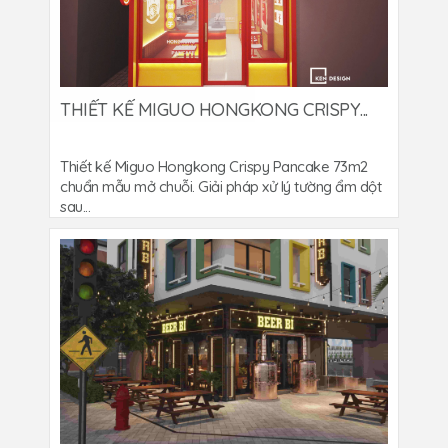
THIẾT KẾ MIGUO HONGKONG CRISPY...
Thiết kế Miguo Hongkong Crispy Pancake 73m2
chuẩn mẫu mở chuỗi. Giải pháp xử lý tường ẩm dột
sau...