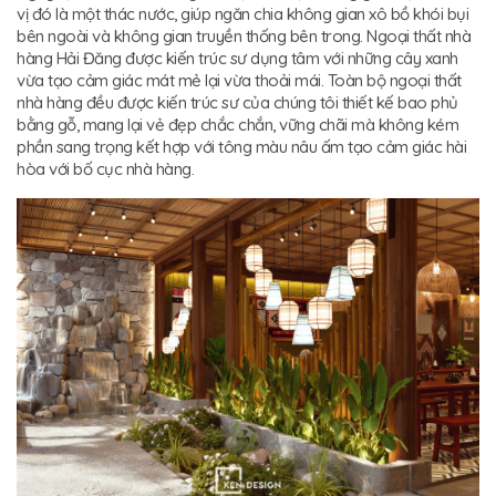
vị đó là một thác nước, giúp ngăn chia không gian xô bồ khói bụi
bên ngoài và không gian truyền thống bên trong. Ngoại thất nhà
hàng Hải Đăng được kiến trúc sư dụng tâm với những cây xanh
vừa tạo cảm giác mát mẻ lại vừa thoải mái. Toàn bộ ngoại thất
nhà hàng đều được kiến trúc sư của chúng tôi thiết kế bao phủ
bằng gỗ, mang lại vẻ đẹp chắc chắn, vững chãi mà không kém
phần sang trọng kết hợp với tông màu nâu ấm tạo cảm giác hài
hòa với bố cục nhà hàng.