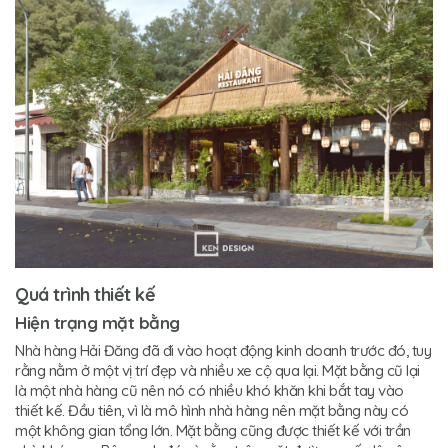
Quá trình thiết kế
Hiện trạng mặt bằng
Nhà hàng Hải Đăng đã đi vào hoạt động kinh doanh trước đó, tuy
rằng nằm ở một vị trí đẹp và nhiều xe cộ qua lại. Mặt bằng cũ lại
là một nhà hàng cũ nên nó có nhiều khó khăn khi bắt tay vào
thiết kế. Đầu tiên, vì là mô hình nhà hàng nên mặt bằng này có
một không gian tổng lớn. Mặt bằng cũng được thiết kế với trần