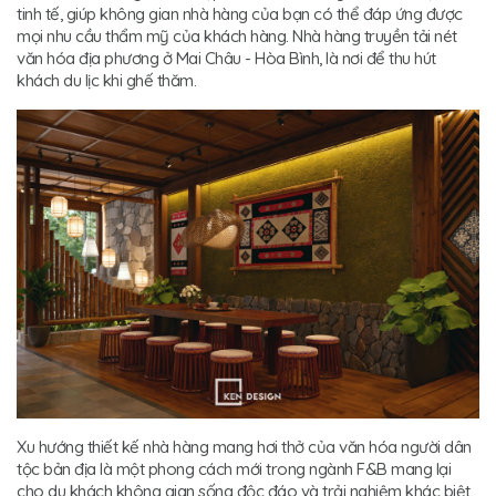
tinh tế, giúp không gian nhà hàng của bạn có thể đáp ứng được
mọi nhu cầu thẩm mỹ của khách hàng. Nhà hàng truyền tải nét
văn hóa địa phương ở Mai Châu - Hòa Bình, là nơi để thu hút
khách du lịc khi ghế thăm.
Xu hướng thiết kế nhà hàng mang hơi thở của văn hóa người dân
tộc bản địa là một phong cách mới trong ngành F&B mang lại
cho du khách không gian sống độc đáo và trải nghiệm khác biệt.