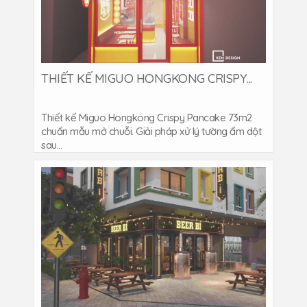
THIẾT KẾ MIGUO HONGKONG CRISPY...
Thiết kế Miguo Hongkong Crispy Pancake 73m2
chuẩn mẫu mở chuỗi. Giải pháp xử lý tường ẩm dột
sau...