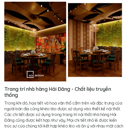
Trang trí nhà hàng Hải Đăng - Chất liệu truyền
thống
Trong khi đó, họa tiết và hoa văn thổ cẩm trên vải đặc trưng của
người bản địa cũng khéo léo được sử dụng vào thiết kế nội thất.
Các chi tiết được sử dụng trong trang trí nội thất nhà hàng Hải
Đăng cũng được kết hợp như vậy. Mọi chi tiết nhỏ lẻ được kiến
trúc sư của chúng tôi kết hợp khéo léo và ăn ý với nhau một cách