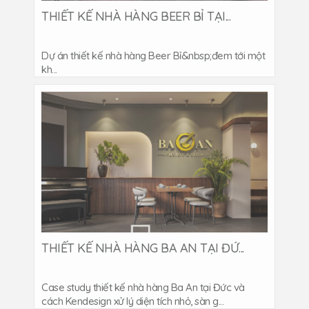
THIẾT KẾ NHÀ HÀNG BEER BỈ TẠI...
Dự án thiết kế nhà hàng Beer Bỉ&nbsp;đem tới một
kh...
THIẾT KẾ NHÀ HÀNG BA AN TẠI ĐỨ...
Case study thiết kế nhà hàng Ba An tại Đức và
cách Kendesign xử lý diện tích nhỏ, sàn g...