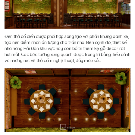
Đèn thả cổ điển được phối hợp sáng tạo với phần khung bánh xe,
tạo nên điểm nhấn ấn tượng cho trần nhà. Bên cạnh đó, thiết kế
nhà hàng Hải Đằn khu vực này còn bố trí thêm kệ gỗ decor rất
hút mắt. Các bức tường xung quanh được trang trí bằng tiểu cảnh
và những nét vẽ thỏ cẩm nghệ thuật, đầy màu sắc.