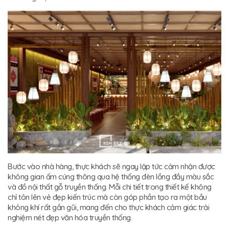
Bước vào nhà hàng, thực khách sẽ ngay lập tức cảm nhận được
không gian ấm cúng thông qua hệ thống đèn lồng đầy màu sắc
và đồ nội thất gỗ truyền thống. Mỗi chi tiết trong thiết kế không
chỉ tôn lên vẻ đẹp kiến trúc mà còn góp phần tạo ra một bầu
không khí rất gần gũi, mang đến cho thực khách cảm giác trải
nghiệm nét đẹp văn hóa truyền thống.