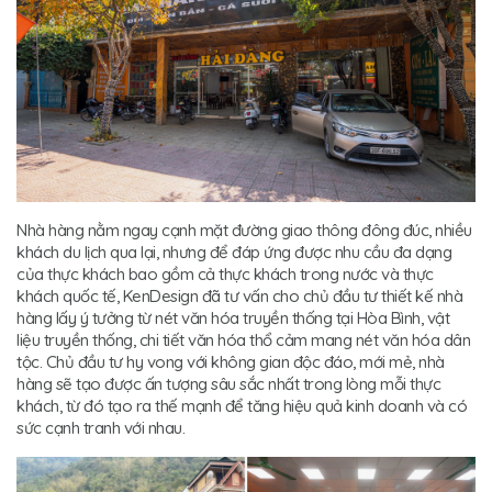
Nhà hàng nằm ngay cạnh mặt đường giao thông đông đúc, nhiều
khách du lịch qua lại, nhưng để đáp ứng được nhu cầu đa dạng
của thực khách bao gồm cả thực khách trong nước và thực
khách quốc tế, KenDesign đã tư vấn cho chủ đầu tư thiết kế nhà
hàng lấy ý tưởng từ nét văn hóa truyền thống tại Hòa Bình, vật
liệu truyền thống, chi tiết văn hóa thổ cảm mang nét văn hóa dân
tộc. Chủ đầu tư hy vong với không gian độc đáo, mới mẻ, nhà
hàng sẽ tạo được ấn tượng sâu sắc nhất trong lòng mỗi thực
khách, từ đó tạo ra thế mạnh để tăng hiệu quả kinh doanh và có
sức cạnh tranh với nhau.