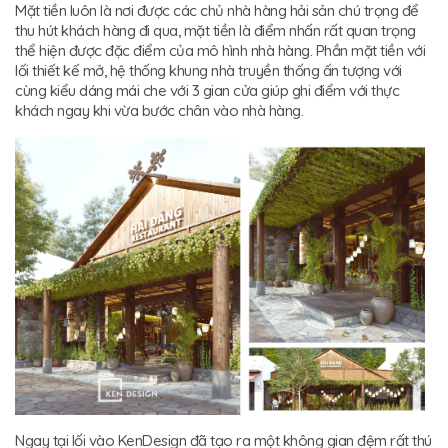
Mặt tiền luôn là nơi được các chủ nhà hàng hải sản chú trọng để
thu hút khách hàng đi qua, mặt tiền là điểm nhấn rất quan trọng
thể hiện được đặc điểm của mô hình nhà hàng. Phần mặt tiền với
lối thiết kế mở, hệ thống khung nhà truyền thống ấn tượng với
cùng kiểu dáng mái che với 3 gian cửa giúp ghi điểm với thực
khách ngay khi vừa bước chân vào nhà hàng.
Ngay tại lối vào KenDesign đã tạo ra một không gian đệm rất thú