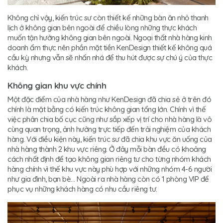
Không chỉ vậy, kiến trúc sư còn thiết kế những bàn ăn nhỏ thanh
lịch ở không gian bên ngoài để chiều lòng những thực khách
muốn tận hưởng không gian bên ngoài. Ngoại thất nhà hàng kinh
doanh ẩm thực nên phần mặt tiền KenDesign thiết kế không quá
cầu kỳ nhưng vẫn sẽ nhấn nhá để thu hút được sự chú ý của thực
khách.
Không gian khu vực chính
Một đặc điểm của nhà hàng như KenDesign đã chia sẻ ở trên đó
chính là mặt bằng có kiến trúc không gian tổng lớn. Chính vì thế
việc phân chia bố cục cũng như sắp xếp vị trí cho nhà hàng là vô
cùng quan trọng, ảnh hưởng trực tiếp đến trải nghiệm của khách
hàng. Với điều kiện này, kiến trúc sư đã chia khu vực ăn uống của
nhà hàng thành 2 khu vực riêng. Ở đây mỗi bàn đều có khoảng
cách nhất định để tạo không gian riêng tư cho từng nhóm khách
hàng chính vì thế khu vực này phù hợp với những nhóm 4-6 người
như gia đình, bạn bè… Ngoài ra nhà hàng còn có 1 phòng VIP để
phục vụ những khách hàng có nhu cầu riêng tư.