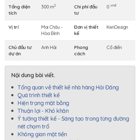
2
vnđ
Tổng diện
300 m
Chi phí đầu
0
tích
tư
Vị trí
Mai Châu -
Đơn vị thiết
KenDesign
Hòa Bình
kế
Chủ đầu tư
Anh Hải
Phong
Cổ điển
dự án
cách
Nội dung bài viết.
Tổng quan về thiết kế nhà hàng Hải Đăng
Quá trình thiết kế
Hiện trạng mặt bằng
Thuận lợi - Khó khăn
Ý tưởng thiết kế - Sáng tạo trong từng đường
nét chạm trổ
Không gian mặt tiền