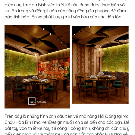
Hiện nay, tại Hòa Bình việc thiết kế này đang được thực hiện với
sự tôn trọng và đồng thuận của cộng đồng địa phương để đảm
bảo tính bảo tồn và phát huy giá trị văn hóa của các dân tộc.
Trên đây là những hình ảnh đầu tiên về nhà hàng Hải Đăng tại Mai
Châu Hòa Bình mà KenDesign muốn chia sẻ đến cho các bạn. Để
bắt tay vào thiết kế hay thi công 1 công trình, không chỉ cần chú ý
đến diện mạo và vẻ thẩm mỹ mà còn cần cân nhắc kỹ lưỡng về