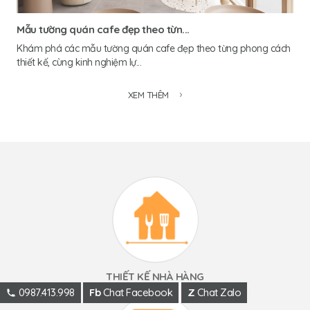
Mẫu tường quán cafe đẹp theo từn...
Khám phá các mẫu tường quán cafe đẹp theo từng phong cách
thiết kế, cùng kinh nghiệm lự...
XEM THÊM
THIẾT KẾ NHÀ HÀNG
0987.413.998
Fb
Chat Facebook
Z
Chat Zalo