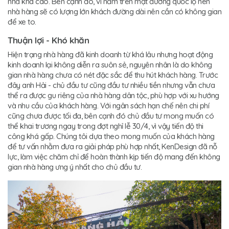
nhà khá cao. Bên cạnh đó, vì nằm trên mặt đường quốc lộ nên
nhà hàng sẽ có lượng lớn khách đường dài nên cần có không gian
để xe to.
Thuận lợi - Khó khăn
Hiện trạng nhà hàng đã kinh doanh từ khá lâu nhưng hoạt động
kinh doanh lại không diễn ra suôn sẻ, nguyên nhân là do không
gian nhà hàng chưa có nét đặc sắc để thu hút khách hàng. Trước
đây anh Hải - chủ đầu tư cũng đầu tư nhiều tiền nhưng vẫn chưa
thể ra được gu riêng của nhà hàng dân tộc, phù hợp với xu hướng
và nhu cầu của khách hàng. Với ngân sách hạn chế nên chi phí
cũng chưa được tối đa, bên cạnh đó chủ đầu tư mong muốn có
thể khai trương ngay trong đợt nghỉ lễ 30/4, vì vậy tiến độ thi
công khá gấp. Chúng tôi dựa theo mong muốn của khách hàng
để tư vấn nhằm đưa ra giải pháp phù hợp nhất, KenDesign đã nỗ
lực, làm việc chăm chỉ để hoàn thành kịp tiến độ mang đến không
gian nhà hàng ưng ý nhất cho chủ đầu tư.