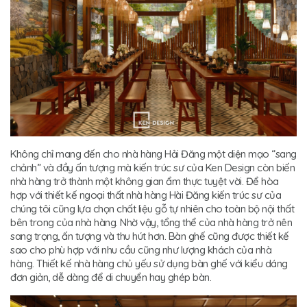
Không chỉ mang đến cho nhà hàng Hải Đăng một diện mạo “sang
chảnh” và đầy ấn tượng mà kiến trúc sư của Ken Design còn biến
nhà hàng trở thành một không gian ẩm thực tuyệt vời. Để hòa
hợp với thiết kế ngoại thất nhà hàng Hài Đăng kiến trúc sư của
chúng tôi cũng lựa chọn chất liệu gỗ tự nhiên cho toàn bộ nội thất
bên trong của nhà hàng. Nhờ vậy, tổng thể của nhà hàng trở nên
sang trọng, ấn tượng và thu hút hơn. Bàn ghế cũng được thiết kế
sao cho phù hợp với nhu cầu cũng như lượng khách của nhà
hàng. Thiết kế nhà hàng chủ yếu sử dụng bàn ghế với kiểu dáng
đơn giản, dễ dàng để di chuyển hay ghép bàn.