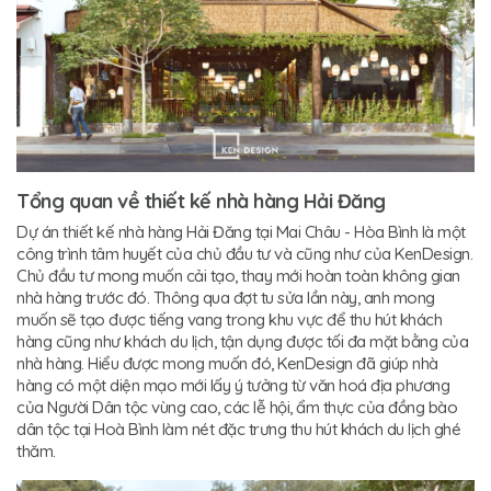
Tổng quan về thiết kế nhà hàng Hải Đăng
Dự án thiết kế nhà hàng Hải Đăng tại Mai Châu - Hòa Bình là một
công trình tâm huyết của chủ đầu tư và cũng như của KenDesign.
Chủ đầu tư mong muốn cải tạo, thay mới hoàn toàn không gian
nhà hàng trước đó. Thông qua đợt tu sửa lần này, anh mong
muốn sẽ tạo được tiếng vang trong khu vực để thu hút khách
hàng cũng như khách du lịch, tận dụng được tối đa mặt bằng của
nhà hàng. Hiểu được mong muốn đó, KenDesign đã giúp nhà
hàng có một diện mạo mới lấy ý tưởng từ văn hoá địa phương
của Người Dân tộc vùng cao, các lễ hội, ẩm thực của đồng bào
dân tộc tại Hoà Bình làm nét đặc trưng thu hút khách du lịch ghé
thăm.