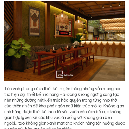
Tôn vinh phong cách thiết kế truyền thống nhưng vẫn mang hơi
thở hiện đại, thiết kế nhà hàng Hải Đăng không ngừng sáng tạo
nên những đường nét kiến trúc hòa quyện trong từng nhịp thở
của thiên nhiên để khai phá ngôn ngữ kiến trúc mới lạ. Không gian
nhà hàng được thiết kế theo lối sân vườn với cách bố cục không
gian hợp lý xen kẽ các khu vực ăn uống với không gian bên
ngoài… tạo không gian xanh mát cho khách hàng tận hưởng được
sự gần gũi, hòa quyện với thiên nhiên.