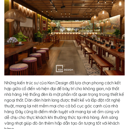
Những kiến trúc sư của Ken Design đã lựa chọn phong cách kết
hợp giữa cổ điển và hiện đại để bày trí cho không gian, nội thất
nhà hàng. Hệ thống đèn là một phần rất quan trọng trong thiết kế
ngoại thất. Dàn đèn hành lang được thiết kế và lắp đặt rất nghệ
thuật, mang lại nét mềm mại cho cả bố cục góc cạnh của nhà
hàng. Đây cũng là điểm nhấn tuyệt vời mang lại vẻ ấm cúng và
dễ chịu cho thực khách khi thưởng thức tại nhà hàng. Ánh sáng
vàng nhạt giúp đò ăn thêm hấp dẫn tạo ấn tượng tốt với khách
hàng.