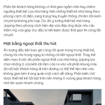
Phần lớn khách hàng không có thời gian ngắm nhìn hay chiêm
ngưỡng thiết kế của nhà hàng. Nên những thiết kế nhà hàng theo
phong cách cổ điển, sang trọng hay truyền thống chỉ làm tốn kém
chi phí lại không phù hợp. Do đó ý tưởng thiết kế nhà hàng
Jjajang theo phong cách hiện đại vừa đáp ứng được nhu cầu
thẩm mỹ vừa giúp chủ đầu tư tiết kiệm được thời gian thi công lẫn
chi phí.
Mặt bằng ngoại thất thu hút
Ấn tượng đầu tiên bao giờ cũng rất quan trọng trong thiết kế,
chúng tôi chú trọng ngay từ những chi tiết ngoại thất. Thay thế
diện mạo trước đó phần ngoại thất của nhà hàng Jjajang lựa
chọn những ô cửa kính lớn làm cửa ra vào với phần khung màu
đỏ nổi bật. Khách hàng đi trên đường có thể thể tiện nhìn vào
không gian bên trong quán một cách dễ dàng. Phần biển chữ
được thiết kế kể nổi bật trên nền những ô vuông giúp khách hàng
nhớ tên quán nhanh chóng.