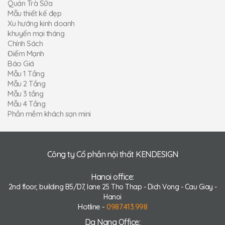
Quán Trà Sữa
Mẫu thiết kế đẹp
Xu hướng kinh doanh
khuyến mại tháng
Chính Sách
Điểm Mạnh
Báo Giá
Mẫu 1 Tầng
Mẫu 2 Tầng
Mẫu 3 tầng
Mẫu 4 Tầng
Phần mềm khách sạn mini
Công ty Cổ phần nội thất KENDESIGN
Hanoi office:
2nd floor, building B5/D7, lane 25 Tho Thap - Dich Vong - Cau Giay -
Hanoi
Hotline -
0987.413.998
Da Nang Office: