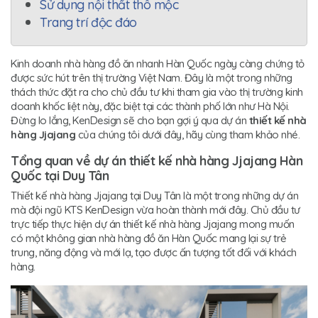
Sử dụng nội thất thô mộc
Trang trí độc đáo
Kinh doanh nhà hàng đồ ăn nhanh Hàn Quốc ngày càng chứng tỏ
được sức hút trên thị trường Việt Nam. Đây là một trong những
thách thức đặt ra cho chủ đầu tư khi tham gia vào thị trường kinh
doanh khốc liệt này, đặc biệt tại các thành phố lớn như Hà Nội.
Đừng lo lắng, KenDesign sẽ cho bạn gợi ý qua dự án
thiết kế nhà
hàng Jjajang
của chúng tôi dưới đây, hãy cùng tham khảo nhé.
Tổng quan về dự án thiết kế nhà hàng Jjajang Hàn
Quốc tại Duy Tân
Thiết kế nhà hàng Jjajang tại Duy Tân là một trong những dự án
mà đội ngũ KTS KenDesign vừa hoàn thành mới đây. Chủ đầu tư
trực tiếp thực hiện dự án thiết kế nhà hàng Jjajang mong muốn
có một không gian nhà hàng đồ ăn Hàn Quốc mang lại sự trẻ
trung, năng động và mới lạ, tạo được ấn tượng tốt đối với khách
hàng.