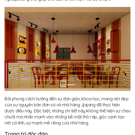
Bởi phong cách hướng đến sự đơn giản, khoa học, mang nét đẹp
của sự nguyên bản đơn sơ và nhà hàng Jjajang đã thực hiện
được điều này. Đặc biệt, những chi tiết này không thể hiện sự chau
chuốt mà nhấn mạnh vào những bề mặt thô ráp, góc cạnh tạo
nét cá tính, sự mạnh mẽ riêng của nhà hàng.
Trang trí độc đáo