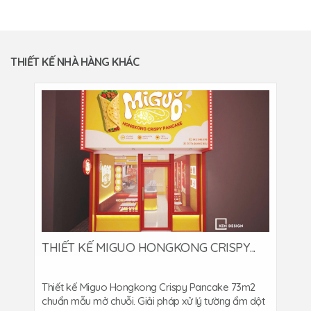
THIẾT KẾ NHÀ HÀNG KHÁC
THIẾT KẾ MIGUO HONGKONG CRISPY...
Thiết kế Miguo Hongkong Crispy Pancake 73m2
chuẩn mẫu mở chuỗi. Giải pháp xử lý tường ẩm dột