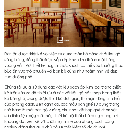
Bàn ăn được thiết kế với việc sử dụng toàn bộ bằng chất liệu gỗ
sáng bóng, đồng thời được sắp xếp khéo léo thành một hàng
vuông vắn. Với thiết kế này thì thực khách có thể vừa thưởng thức
bữa ăn vừa trò chuyện với bạn bè cũng như ngắm nhìn vẻ đẹp
của đường phố.
Chúng tôi ưu ái sử dụng các vật liệu gạch ốp, kim loại trong thiết
kế trần sàn và đặc biệt ưu ái các vật liệu gỗ, sắt, thép trong thiết
kế bàn ghế, chúng được thiết kế đơn giản, thể hiện đúng tinh thần
của phong cách. Bên cạnh đó, các mẫu bàn ghế sử dụng trong
nhà hàng là mặt bàn gỗ vuông, chữ nhật kết hợp ghế chân sắt
sơn tĩnh điện. Vậy mới thấy, thiết kế nội thất nhà hàng mang nét
khoáng đạt, xen kẽ với chất mạnh mẽ của phong cách công
nghiệp, đồng thời giúp chủ đầu tư tiết kiệm tối đa chi phí.