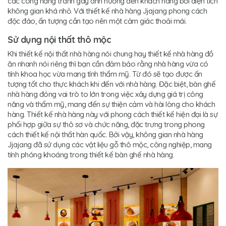
các công năng tránh gây ảnh hưởng đến khách hàng bởi diện tích
không gian khá nhỏ. Với thiết kế nhà hàng Jjajang phong cách
độc đáo, ấn tượng cần tạo nên một cảm giác thoải mái.
Sử dụng nội thất thô mộc
Khi thiết kế nội thất nhà hàng nói chung hay thiết kế nhà hàng đồ
ăn nhanh nói riêng thì bạn cần đảm bảo rằng nhà hàng vừa có
tính khoa học vừa mang tính thẩm mỹ. Từ đó sẽ tạo được ấn
tượng tốt cho thực khách khi đến với nhà hàng. Đặc biệt, bàn ghế
nhà hàng đóng vai trò to lớn trong việc xây dựng giá trị công
năng và thẩm mỹ, mang đến sự thiện cảm và hài lòng cho khách
hàng. Thiết kế nhà hàng này với phong cách thiết kế hiện đại là sự
phối hợp giữa sự thô sơ và chức năng, đặc trưng trong phong
cách thiết kế nội thất hàn quốc. Bởi vậy, không gian nhà hàng
Jjajang đã sử dụng các vật liệu gỗ thô mộc, công nghiệp, mang
tính phóng khoáng trong thiết kế bàn ghế nhà hàng.