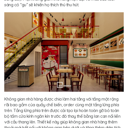
sáng có “gu” sẽ khiến họ thích thú thu hút.
Không gian nhà hàng được chia làm hai tầng với tầng một rộng
rãi bao gồm của quầy chế biến, order cùng một tầng lửng phía
trên. Tầng lửng phía trên được cải tạo lại hoàn toàn gỡ bỏ toàn
bộ tấm cửa kính ngăn kín trước đó thay thế bằng lan can nối liền
với cầu thang lên. Thiết kế này giúp không gian nhà hàng thêm
thoải mái kết nối với không gian bên dưới và tăng thêm diện tích