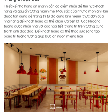
Thiết kế nhà hàng ăn nhanh cần có điểm nhấn để thu hút khách
hàng và gây ấn tượng mạnh mẽ. Màu sắc của những món ăn Hàn
được tận dụng để trang trí từ đó cũng làm menu thực đơn của
nhà hàng để khách hàng có thể chọn lựa tiện lợi. Các khoảng
tường được nhấn nhá với các họa tiết trang trí trên tường cùng
tranh ảnh độc đáo. Để khách hàng có thể thỏa sức sáng tạo
bằng trí tưởng tượng giúp bữa ăn ngon miệng hơn .