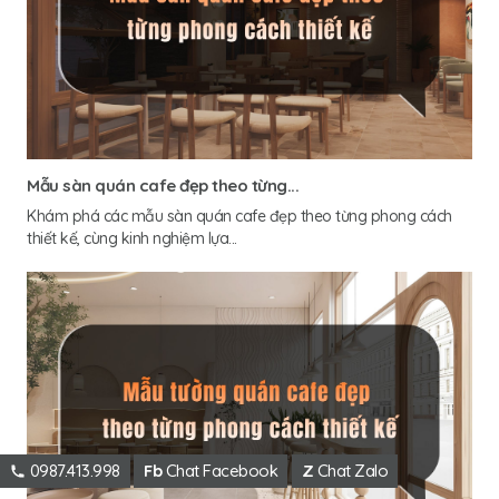
Mẫu sàn quán cafe đẹp theo từng...
Khám phá các mẫu sàn quán cafe đẹp theo từng phong cách
thiết kế, cùng kinh nghiệm lựa...
0987.413.998
Fb
Chat Facebook
Z
Chat Zalo