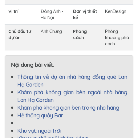
Vị trí
Đông Anh -
Đơn vị thiết
KenDesign
Hà Nội
kế
Chủ đầu tư
Anh Chung
Phong
Phóng
dự án
cách
khoáng phá
cách
Nội dung bài viết.
Thông tin về dự án nhà hàng đồng quê Lan
Hạ Garden
Khám phá không gian bên ngoài nhà hàng
Lan Hạ Garden
Khám phá không gian bên trong nhà hàng
Hệ thống quầy Bar
Khu vực ngoài trời