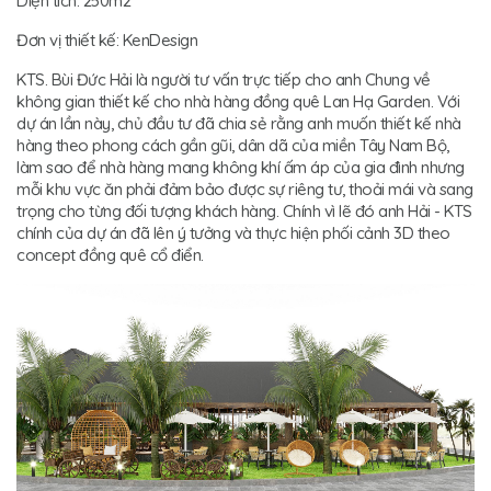
Diện tích: 250m2
Đơn vị thiết kế: KenDesign
KTS. Bùi Đức Hải là người tư vấn trực tiếp cho anh Chung về
không gian thiết kế cho nhà hàng đồng quê Lan Hạ Garden. Với
dự án lần này, chủ đầu tư đã chia sẻ rằng anh muốn thiết kế nhà
hàng theo phong cách gần gũi, dân dã của miền Tây Nam Bộ,
làm sao để nhà hàng mang không khí ấm áp của gia đình nhưng
mỗi khu vực ăn phải đảm bảo được sự riêng tư, thoải mái và sang
trọng cho từng đối tượng khách hàng. Chính vì lẽ đó anh Hải - KTS
chính của dự án đã lên ý tưởng và thực hiện phối cảnh 3D theo
concept đồng quê cổ điển.