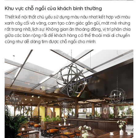
Khu vực chỗ ngồi của khách bình thường
Thiết kế nội thất chủ yếu sử dụng màu nâu nhat kết hợp với màu
xanh cây cối và vàng, cam tạo cảm giác gần gũi, mát mẻ nhưng
rất trang nhã, lịch sự. Không gian ăn thoáng đãng, vị trí phân chia
giữa các bàn rộng rãi để khách hàng có thể thoải mái di chuyển
cũng như dễ dàng tìm được chỗ ngồi cho mình.