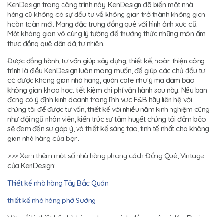
KenDesign trong công trình này. KenDesign đã biến một nhà
hàng cũ không có sự đầu tư về không gian trở thành không gian
hoàn toàn mới. Mang đặc trưng đồng quê với hình ảnh xưa cũ.
Một không gian vô cùng lý tưởng để thưởng thức những món ấm
thực đồng quê dân dã, tự nhiên.
Được đồng hành, tư vấn giúp xây dựng, thiết kế, hoàn thiện công
trình là điều KenDesign luôn mong muốn, để giúp các chủ đầu tư
có được không gian nhà hàng, quán cafe như ý mà đảm bảo
không gian khoa học, tiết kiệm chi phí vận hành sau này. Nếu bạn
đang có ý định kinh doanh trong lĩnh vực F&B hãy liên hệ với
chúng tôi để được tư vấn, thiết kế với nhiều năm kinh nghiệm cũng
như đội ngũ nhân viên, kiến trúc sư tâm huyết chúng tôi đảm bảo
sẽ đem đến sự góp ý, và thiết kế sáng tạo, tinh tế nhất cho không
gian nhà hàng của bạn.
>>> Xem thêm một số nhà hàng phong cách Đồng Quê, Vintage
của KenDesign:
Thiết kế nhà hàng Tây Bắc Quán
thiết kế nhà hàng phở Sướng