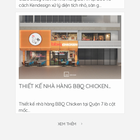
cách Kendesign xử lý diện tích nhỏ, sàn g...
THIẾT KẾ NHÀ HÀNG BBQ CHICKEN...
Thiết kế nhà hàng BBQ Chicken tại Quận 7 là cột
mốc...
XEM THÊM