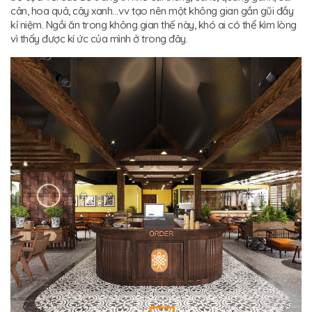
cân, hoa quả, cây xanh…vv tạo nên một không gian gần gũi đầy
kỉ niệm. Ngồi ăn trong không gian thế này, khó ai có thể kìm lòng
vì thấy được kí ức của mình ở trong đây.