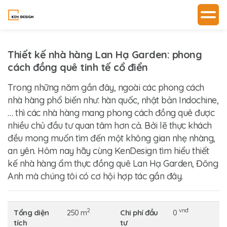
Thiết kế nhà hàng Lan Hạ Garden: phong
cách đồng quê tinh tế cổ điển
Trong những năm gần đây, ngoài các phong cách
nhà hàng phổ biến như: hàn quốc, nhật bản Indochine,
… thì các nhà hàng mang phong cách đồng quê được
nhiều chủ đầu tư quan tâm hơn cả. Bởi lẽ thực khách
đều mong muốn tìm đến một không gian nhẹ nhàng,
an yên. Hôm nay hãy cùng
KenDesign
tìm hiểu thiết
kế nhà hàng ẩm thực đồng quê Lan Hạ Garden, Đông
Anh mà chúng tôi có cơ hội hợp tác gần đây.
2
vnđ
Tổng diện
250 m
Chi phí đầu
0
tích
tư