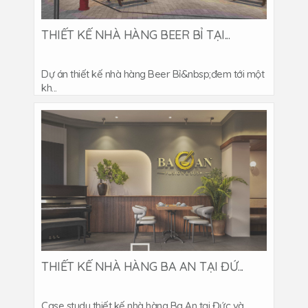
THIẾT KẾ NHÀ HÀNG BEER BỈ TẠI...
Dự án thiết kế nhà hàng Beer Bỉ&nbsp;đem tới một
kh...
THIẾT KẾ NHÀ HÀNG BA AN TẠI ĐỨ...
Case study thiết kế nhà hàng Ba An tại Đức và