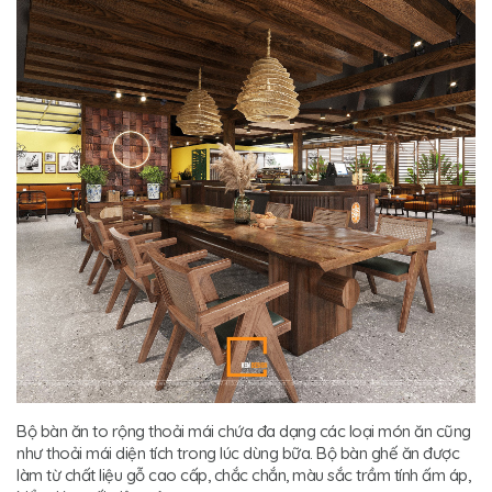
Bộ bàn ăn to rộng thoải mái chứa đa dạng các loại món ăn cũng
như thoải mái diện tích trong lúc dùng bữa. Bộ bàn ghế ăn được
làm từ chất liệu gỗ cao cấp, chắc chắn, màu sắc trầm tính ấm áp,