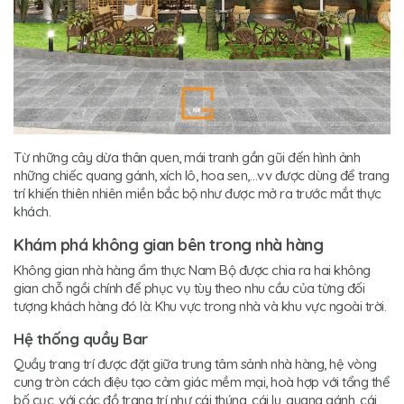
Từ những cây dừa thân quen, mái tranh gần gũi đến hình ảnh
những chiếc quang gánh, xích lô, hoa sen,…vv được dùng để trang
trí khiến thiên nhiên miền bắc bộ như được mở ra trước mắt thực
khách.
Khám phá không gian bên trong nhà hàng
Không gian nhà hàng ẩm thực Nam Bộ được chia ra hai không
gian chỗ ngồi chính để phục vụ tùy theo nhu cầu của từng đối
tượng khách hàng đó là: Khu vực trong nhà và khu vực ngoài trời.
Hệ thống quầy Bar
Quầy trang trí được đặt giữa trung tâm sảnh nhà hàng, hệ vòng
cung tròn cách điệu tạo cảm giác mềm mại, hoà hợp với tổng thể
bố cục. với các đồ trang trí như cái thúng, cái lu, quang gánh, cái