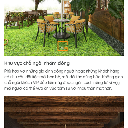
Khu vực chỗ ngồi nhóm đông
Phù hợp với những gia đình đông người hoặc những khách hàng
có nhu cầu đãi tiệc mời bạn bè, mời đối tác dùng bữa. Không gian
chỗ ngồi khách VIP đầu tiên này được ngăn cách riêng tư, vì vậy
mọi người có thể vừa ăn vừa tâm sự với nhau thân mật hơn.