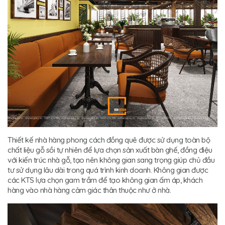
Thiết kế nhà hàng phong cách đồng quê được sử dụng toàn bộ
chất liệu gỗ sồi tự nhiên để lựa chọn sản xuất bàn ghế, đồng điệu
với kiến trúc nhà gỗ, tạo nên không gian sang trọng giúp chủ đầu
tư sử dụng lâu dài trong quá trình kinh doanh. Không gian được
các KTS lựa chọn gam trầm để tạo không gian ấm áp, khách
hàng vào nhà hàng cảm giác thân thuộc như ở nhà.