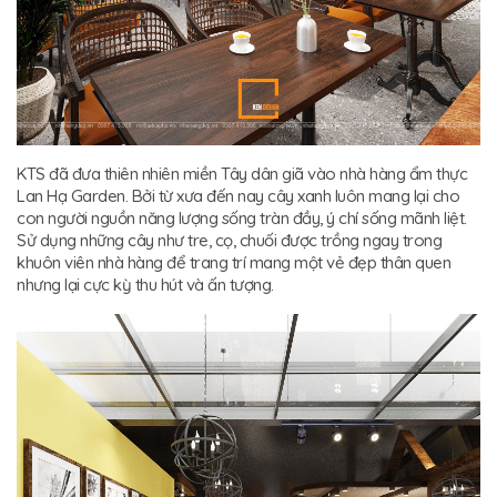
KTS đã đưa thiên nhiên miền Tây dân giã vào nhà hàng ẩm thực
Lan Hạ Garden. Bởi từ xưa đến nay cây xanh luôn mang lại cho
con người nguồn năng lượng sống tràn đầy, ý chí sống mãnh liệt.
Sử dụng những cây như tre, cọ, chuối được trồng ngay trong
khuôn viên nhà hàng để trang trí mang một vẻ đẹp thân quen
nhưng lại cực kỳ thu hút và ấn tượng.