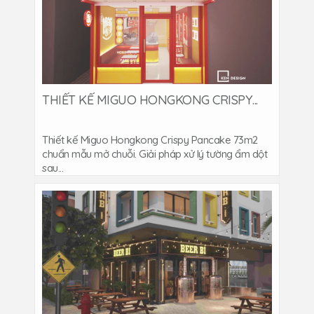
THIẾT KẾ MIGUO HONGKONG CRISPY...
Thiết kế Miguo Hongkong Crispy Pancake 73m2
chuẩn mẫu mở chuỗi. Giải pháp xử lý tường ẩm dột
sau...