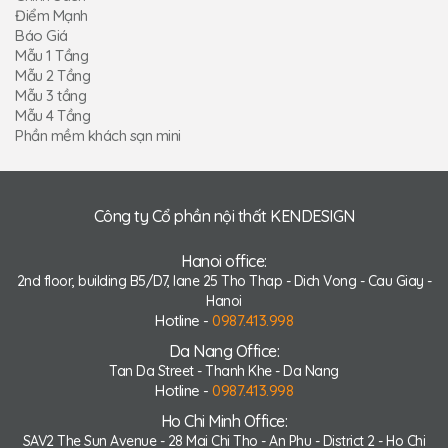
Điểm Mạnh
Báo Giá
Mẫu 1 Tầng
Mẫu 2 Tầng
Mẫu 3 tầng
Mẫu 4 Tầng
Phần mềm khách sạn mini
Công ty Cổ phần nội thất KENDESIGN
Hanoi office:
2nd floor, building B5/D7, lane 25 Tho Thap - Dich Vong - Cau Giay -
Hanoi
Hotline -
0987.413.998
Da Nang Office:
Tan Da Street - Thanh Khe - Da Nang
Hotline -
0987.413.998
Ho Chi Minh Office:
SAV2 The Sun Avenue - 28 Mai Chi Tho - An Phu - District 2 - Ho Chi