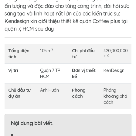
ấn tượng và độc đáo cho từng công trình, đòi hỏi sức
sáng tạo và linh hoạt rất lớn của các kiến trúc sư.
Kendesign xin giới thiệu thiết kế quán
Coffee plus
tại
quận 7, HCM sau đây
2
Tổng diện
105 m
Chi phí đầu
420,000,000
vnđ
tích
tư
Vị trí
Quận 7 TP
Đơn vị thiết
KenDesign
HCM
kế
Chủ đầu tư
Anh Huân
Phong
Phóng
dự án
cách
khoáng phá
cách
Nội dung bài viết.