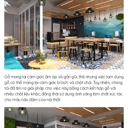
Gỗ mang lại cảm giác ấm áp và gần gũi, thế nhưng việc lạm dụng
gỗ có thể mang lại cảm giác bí bức và chật chội. Tuy nhiên, chúng
tôi đã tìm ra giải pháp cho việc này bằng cách kết hợp gỗ với
nhiều chất liệu khác, đồng thời sử dụng ánh sáng làm chất xúc tác
cho màu nâu đậm của nội thất