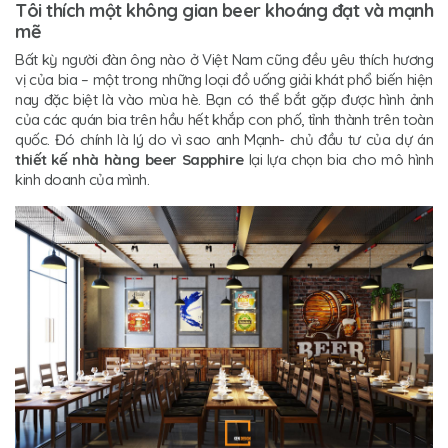
Tôi thích một không gian beer khoáng đạt và mạnh
mẽ
Bất kỳ người đàn ông nào ở Việt Nam cũng đều yêu thích hương
vị của bia – một trong những loại đồ uống giải khát phổ biến hiện
nay đặc biệt là vào mùa hè. Bạn có thể bắt gặp được hình ảnh
của các quán bia trên hầu hết khắp con phố, tỉnh thành trên toàn
quốc. Đó chính là lý do vì sao anh Mạnh- chủ đầu tư của dự án
thiết kế nhà hàng beer Sapphire
lại lựa chọn bia cho mô hình
kinh doanh của mình.