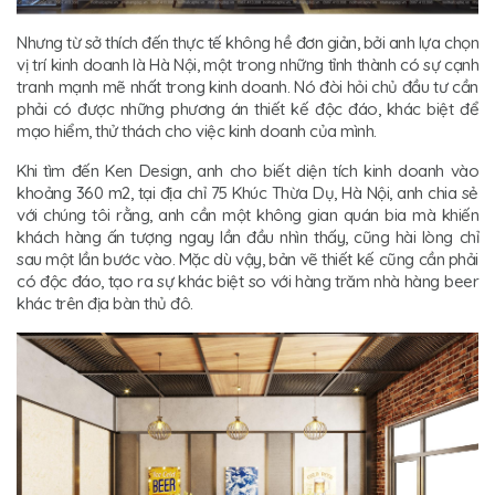
Nhưng từ sở thích đến thực tế không hề đơn giản, bởi anh lựa chọn
vị trí kinh doanh là Hà Nội, một trong những tỉnh thành có sự cạnh
tranh mạnh mẽ nhất trong kinh doanh. Nó đòi hỏi chủ đầu tư cần
phải có được những phương án thiết kế độc đáo, khác biệt để
mạo hiểm, thử thách cho việc kinh doanh của mình.
Khi tìm đến Ken Design, anh cho biết diện tích kinh doanh vào
khoảng 360 m2, tại địa chỉ 75 Khúc Thừa Dụ, Hà Nội, anh chia sẻ
với chúng tôi rằng, anh cần một không gian quán bia mà khiến
khách hàng ấn tượng ngay lần đầu nhìn thấy, cũng hài lòng chỉ
sau một lần bước vào. Mặc dù vậy, bản vẽ thiết kế cũng cần phải
có độc đáo, tạo ra sự khác biệt so với hàng trăm nhà hàng beer
khác trên địa bàn thủ đô.