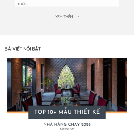
mốc...
XEM THÊM
BÀI VIẾT NỔI BẬT