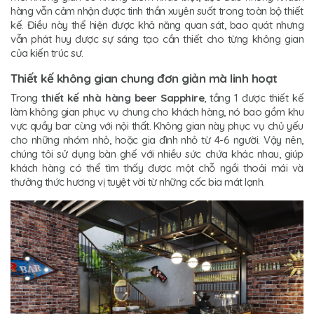
hàng vẫn cảm nhận được tinh thần xuyên suốt trong toàn bộ thiết
kế. Điều này thể hiện được khả năng quan sát, bao quát nhưng
vẫn phát huy được sự sáng tạo cần thiết cho từng không gian
của kiến trúc sư.
Thiết kế không gian chung đơn giản mà linh hoạt
Trong
thiết kế nhà hàng beer Sapphire
, tầng 1 được thiết kế
làm không gian phục vụ chung cho khách hàng, nó bao gồm khu
vực quầy bar cùng với nội thất. Không gian này phục vụ chủ yếu
cho những nhóm nhỏ, hoặc gia đình nhỏ từ 4-6 người. Vậy nên,
chúng tôi sử dụng bàn ghế với nhiều sức chứa khác nhau, giúp
khách hàng có thể tìm thấy được một chỗ ngồi thoải mái và
thưởng thức hương vị tuyệt vời từ những cốc bia mát lạnh.