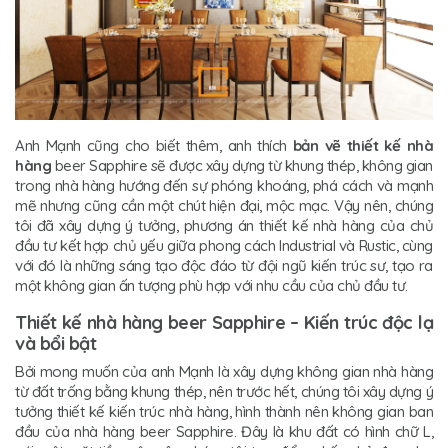
Anh Mạnh cũng cho biết thêm, anh thích
bản vẽ thiết kế nhà
hàng
beer Sapphire sẽ được xây dựng từ khung thép, không gian
trong nhà hàng hướng đến sự phóng khoáng, phá cách và mạnh
mẽ nhưng cũng cần một chút hiện đại, mộc mạc. Vậy nên, chúng
tôi đã xây dựng ý tưởng, phương án thiết kế nhà hàng của chủ
đầu tư kết hợp chủ yếu giữa phong cách Industrial và Rustic, cùng
với đó là những sáng tạo độc đáo từ đội ngũ kiến trúc sư, tạo ra
một không gian ấn tượng phù hợp với nhu cầu của chủ đầu tư.
Thiết kế nhà hàng beer Sapphire – Kiến trúc độc lạ
và bổi bật
Bởi mong muốn của anh Mạnh là xây dựng không gian nhà hàng
từ đất trống bằng khung thép, nên trước hết, chúng tôi xây dựng ý
tưởng thiết kế kiến trúc nhà hàng, hình thành nên không gian ban
đầu của nhà hàng beer Sapphire. Đây là khu đất có hình chữ L,