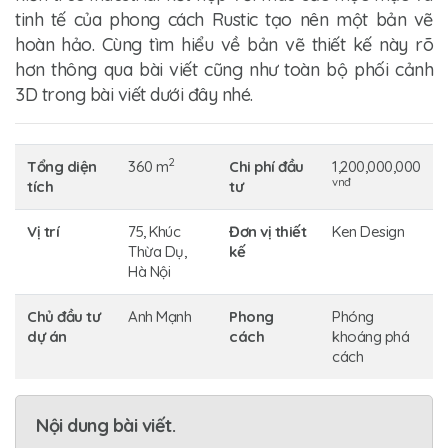
tinh tế của phong cách Rustic tạo nên một bản vẽ
hoàn hảo. Cùng tìm hiểu về bản vẽ thiết kế này rõ
hơn thông qua bài viết cũng như toàn bộ phối cảnh
3D trong bài viết dưới đây nhé.
2
Tổng diện
360 m
Chi phí đầu
1,200,000,000
vnđ
tích
tư
Vị trí
75, Khúc
Đơn vị thiết
Ken Design
Thừa Dụ,
kế
Hà Nội
Chủ đầu tư
Anh Mạnh
Phong
Phóng
dự án
cách
khoáng phá
cách
Nội dung bài viết.