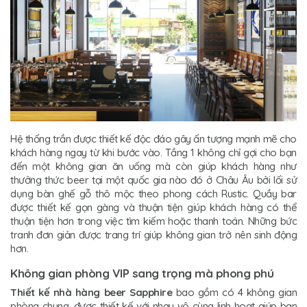
Hệ thống trần được thiết kế độc đáo gây ấn tượng mạnh mẽ cho
khách hàng ngay từ khi bước vào. Tầng 1 không chỉ gợi cho bạn
đến một không gian ăn uống mà còn giúp khách hàng như
thưởng thức beer tại một quốc gia nào đó ở Châu Âu bởi lối sử
dụng bàn ghế gỗ thô mộc theo phong cách Rustic. Quầy bar
được thiết kế gọn gàng và thuận tiện giúp khách hàng có thể
thuận tiện hơn trong việc tìm kiếm hoặc thanh toán. Những bức
tranh đơn giản được trang trí giúp không gian trở nên sinh động
hơn.
Không gian phòng VIP sang trọng mà phong phú
Thiết kế nhà hàng beer Sapphire
bao gồm có 4 không gian
phòng chung, được thiết kế với nhau vô cùng linh hoạt giúp bạn