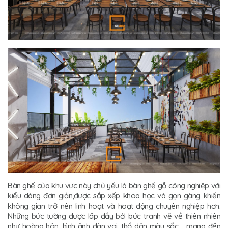
Bàn ghế của khu vực này chủ yếu là bàn ghế gỗ công nghiệp với
kiểu dáng đơn giản,được sắp xếp khoa học và gọn gàng khiến
không gian trở nên linh hoạt và hoạt động chuyên nghiệp hơn.
Những bức tường được lấp đầy bởi bức tranh vẽ về thiên nhiên
như hoàng hôn, hình ảnh đàn voi, thổ dân màu sắc…. mang đến