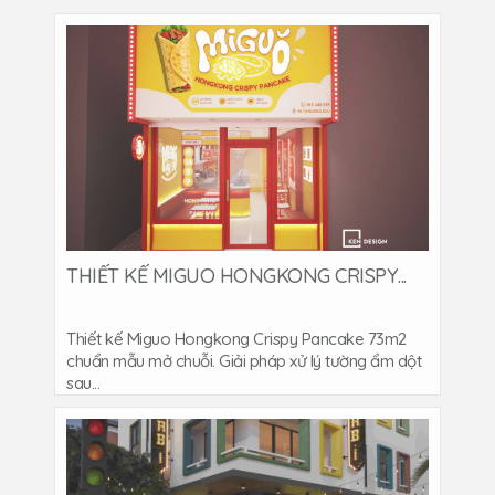
THIẾT KẾ MIGUO HONGKONG CRISPY...
Thiết kế Miguo Hongkong Crispy Pancake 73m2
chuẩn mẫu mở chuỗi. Giải pháp xử lý tường ẩm dột
sau...