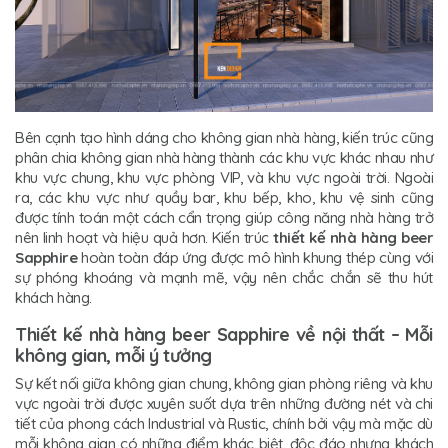
Bên cạnh tạo hình dáng cho không gian nhà hàng, kiến trúc cũng
phân chia không gian nhà hàng thành các khu vực khác nhau như
khu vực chung, khu vực phòng VIP, và khu vực ngoài trời. Ngoài
ra, các khu vực như quầy bar, khu bếp, kho, khu vệ sinh cũng
được tính toán một cách cẩn trọng giúp công năng nhà hàng trở
nên linh hoạt và hiệu quả hơn. Kiến trúc
thiết kế nhà hàng beer
Sapphire
hoàn toàn đáp ứng được mô hình khung thép cùng với
sự phóng khoáng và mạnh mẽ, vậy nên chắc chắn sẽ thu hút
khách hàng.
Thiết kế nhà hàng beer Sapphire về nội thất – Mỗi
không gian, mỗi ý tưởng
Sự kết nối giữa không gian chung, không gian phòng riêng và khu
vực ngoài trời được xuyên suốt dựa trên những đường nét và chi
tiết của phong cách Industrial và Rustic, chính bởi vậy mà mặc dù
mỗi không gian có những điểm khác biệt, độc đáo nhưng khách