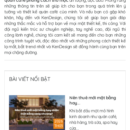
quán café phong cách thô mộc
ấn tượng, độc đáo. Mong rằng
những thông tin trên sẽ giúp ích cho bạn trong quá trình lên ý
tưởng và thiết kế quán café của mình. Và nếu bạn có gặp khó
khăn, hãy đến với KenDesign, chúng tôi sẽ giúp bạn giải đáp
những thắc mắc và hỗ trợ bạn về mọi mặt thiết kế, thi công. Với
đội ngũ kiến trúc sư chuyên nghiệp, tay nghề cao, đội ngũ thi
công lành nghề, chúng tôi cam kết sẽ mang đến cho bạn những
công trình tuyệt vời, độc đáo nhất với những phong cách thiết kế
lạ mắt, bắt trend nhất và KenDesign sẽ đồng hành cùng bạn trên
mọi chặng đường.
BÀI VIẾT NỔI BẬT
Nên thuê mới mặt bằng
hay...
Khi bắt đầu một mô hình
kinh doanh như quán café,
2026
nhà hàng, trà sữa, spa hay
TH03
cửa....