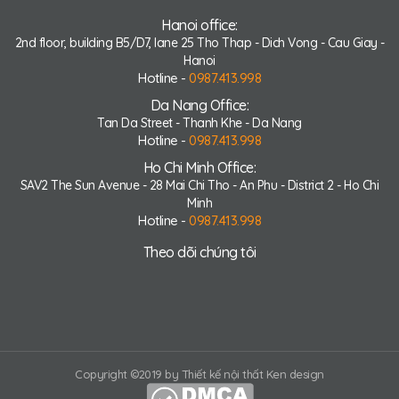
Hanoi office:
2nd floor, building B5/D7, lane 25 Tho Thap - Dich Vong - Cau Giay -
Hanoi
Hotline -
0987.413.998
Da Nang Office:
Tan Da Street - Thanh Khe - Da Nang
Hotline -
0987.413.998
Ho Chi Minh Office:
SAV2 The Sun Avenue - 28 Mai Chi Tho - An Phu - District 2 - Ho Chi
Minh
Hotline -
0987.413.998
Theo dõi chúng tôi
Copyright ©2019 by Thiết kế nội thất Ken design