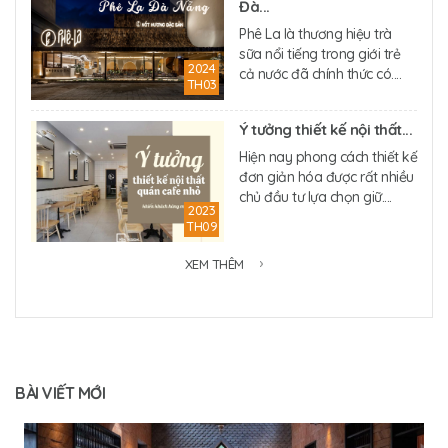
Đà...
Phê La là thương hiệu trà
sữa nổi tiếng trong giới trẻ
2024
cả nước đã chính thức có....
TH03
Ý tưởng thiết kế nội thất...
Hiện nay phong cách thiết kế
đơn giản hóa được rất nhiều
chủ đầu tư lựa chọn giữ....
2023
TH09
XEM THÊM
BÀI VIẾT MỚI