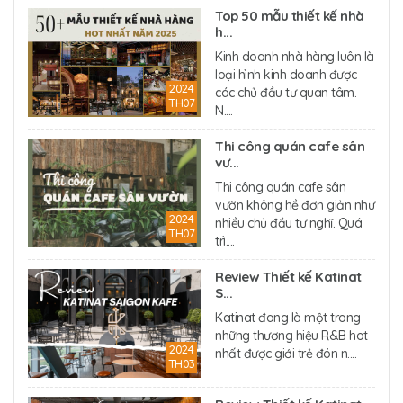
Top 50 mẫu thiết kế nhà
h...
Kinh doanh nhà hàng luôn là
loại hình kinh doanh được
2024
các chủ đầu tư quan tâm.
TH07
N....
Thi công quán cafe sân
vư...
Thi công quán cafe sân
vườn không hề đơn giản như
2024
nhiều chủ đầu tư nghĩ. Quá
TH07
trì....
Review Thiết kế Katinat
S...
Katinat đang là một trong
những thương hiệu R&B hot
2024
nhất được giới trẻ đón n....
TH03