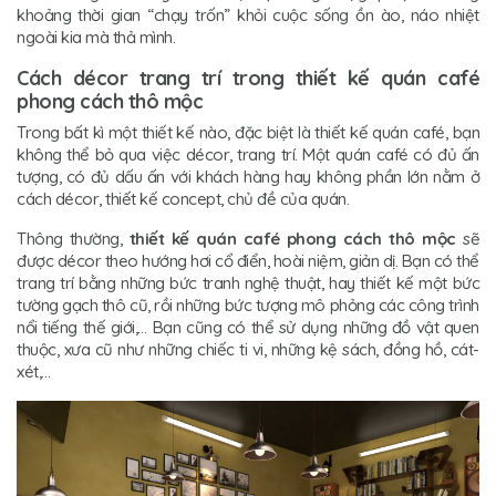
khoảng thời gian “chạy trốn” khỏi cuộc sống ồn ào, náo nhiệt
ngoài kia mà thả mình.
Cách décor trang trí trong thiết kế quán café
phong cách thô mộc
Trong bất kì một thiết kế nào, đặc biệt là thiết kế quán café, bạn
không thể bỏ qua việc décor, trang trí. Một quán café có đủ ấn
tượng, có đủ dấu ấn với khách hàng hay không phần lớn nằm ở
cách décor, thiết kế concept, chủ đề của quán.
Thông thường,
thiết kế quán café phong cách thô mộc
sẽ
được décor theo hướng hơi cổ điển, hoài niệm, giản dị. Bạn có thể
trang trí bằng những bức tranh nghệ thuật, hay thiết kế một bức
tường gạch thô cũ, rồi những bức tượng mô phỏng các công trình
nổi tiếng thế giới,… Bạn cũng có thể sử dụng những đồ vật quen
thuộc, xưa cũ như những chiếc ti vi, những kệ sách, đồng hồ, cát-
xét,…