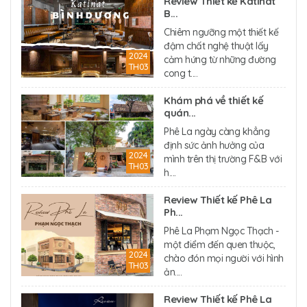
Review Thiết kế Katinat
B...
Chiêm ngưỡng một thiết kế
đậm chất nghệ thuật lấy
2024
cảm hứng từ những đường
TH03
cong t....
Khám phá về thiết kế
quán...
Phê La ngày càng khẳng
định sức ảnh hưởng của
2024
mình trên thị trường F&B với
TH03
h....
Review Thiết kế Phê La
Ph...
Phê La Phạm Ngọc Thạch -
một điểm đến quen thuộc,
2024
chào đón mọi người với hình
TH03
ản....
Review Thiết kế Phê La