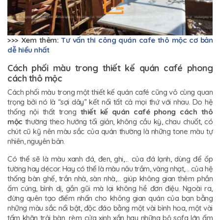
>>> Xem thêm:
Tư vấn thi công quán cafe thô mộc cơ bản
dễ hiểu nhất
Cách phối màu trong thiết kế quán café phong
cách thô mộc
Cách phối màu trong một thiết kế quán café cũng vô cùng quan
trọng bởi nó là “sợi dây” kết nối tất cả mọi thứ với nhau. Do hệ
thống nội thất trong
thiết kế quán café phong cách thô
mộc
thường theo hướng tối giản, không cầu kỳ, chau chuốt, có
chút cũ kỹ nên màu sắc của quán thường là những tone màu tự
nhiên, nguyên bản.
Có thể sẽ là màu xanh đá, đen, ghi,… của đá lạnh, dùng để ốp
tường hay décor. Hay có thể là màu nâu trầm, vàng nhạt,… của hệ
thống bàn ghế, trần nhà, sàn nhà,… giúp không gian thêm phần
ấm cúng, bình dị, gần gũi mà lại không hề đơn điệu. Ngoài ra,
đừng quên tạo điểm nhấn cho không gian quán của bạn bằng
những màu sắc nổi bật, độc đáo bằng một vài bình hoa, một vài
tấm khăn trải bàn, rèm cửa xinh xắn hay những bộ sofa lớn ấm