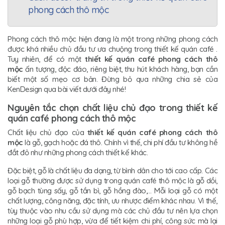
phong cách thô mộc
Phong cách thô mộc
hiện đang là một trong những phong cách
được khá nhiều chủ đầu tư ưa chuộng trong thiết kế quán café .
Tuy nhiên, để có một
thiết kế quán café phong cách thô
mộc
ấn tượng, độc đáo, riêng biệt, thu hút khách hàng, bạn cần
biết một số mẹo cơ bản. Đừng bỏ qua những chia sẻ của
KenDesign qua bài viết dưới đây nhé!
Nguyên tắc chọn chất liệu chủ đạo trong thiết kế
quán café phong cách thô mộc
Chất liệu chủ đạo của
thiết kế quán café phong cách thô
mộc
là gỗ, gạch hoặc đá thô. Chính vì thế, chi phí đầu tư không hề
đắt đỏ như những phong cách thiết kế khác.
Đặc biệt, gỗ là chất liệu đa dạng, từ bình dân cho tới cao cấp. Các
loại gỗ thường được sử dụng trong quán café thô mộc là gỗ dồi,
gỗ bạch tùng sấy, gỗ tần bì, gỗ hồng đào,… Mỗi loại gỗ có một
chất lượng, công năng, đặc tính, ưu nhược điểm khác nhau. Vì thế,
tùy thuộc vào nhu cầu sử dụng mà các chủ đầu tư nên lựa chọn
những loại gỗ phù hợp, vừa để tiết kiệm chi phí, công sức mà lại