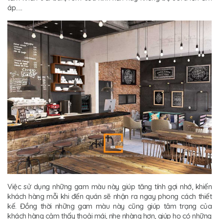
áp…..
Việc sử dụng những gam màu này giúp tăng tính gợi nhớ, khiến
khách hàng mỗi khi đến quán sẽ nhận ra ngay phong cách thiết
kế. Đồng thời những gam màu này cũng giúp tâm trạng của
khách hàng cảm thấy thoải mái, nhẹ nhàng hơn, giúp họ có những