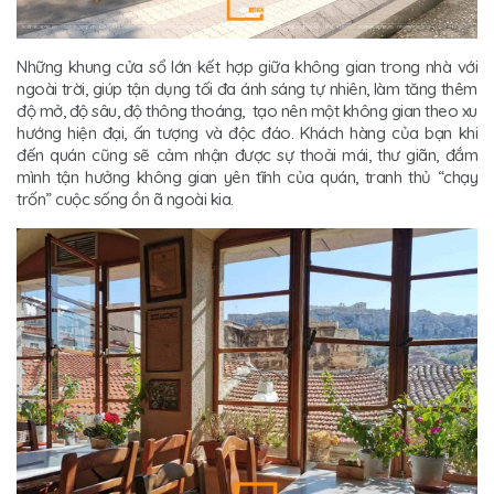
Những khung cửa sổ lớn kết hợp giữa không gian trong nhà với
ngoài trời, giúp tận dụng tối đa ánh sáng tự nhiên, làm tăng thêm
độ mở, độ sâu, độ thông thoáng, tạo nên một không gian theo xu
hướng hiện đại, ấn tượng và độc đáo. Khách hàng của bạn khi
đến quán cũng sẽ cảm nhận được sự thoải mái, thư giãn, đắm
mình tận hưởng không gian yên tĩnh của quán, tranh thủ “chạy
trốn” cuộc sống ồn ã ngoài kia.