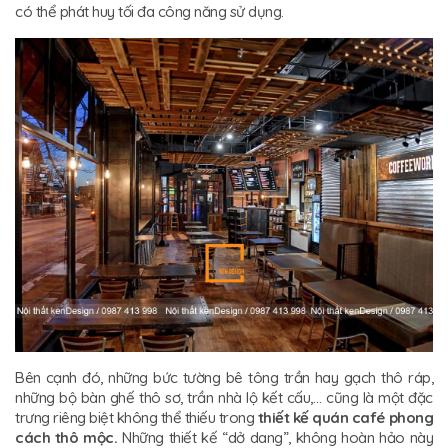
có thể phát huy tối đa công năng sử dụng.
Bên cạnh đó, những bức tường bê tông trần hay gạch thô ráp,
những bộ bàn ghế thô sơ, trần nhà lộ kết cấu,… cũng là một đặc
trưng riêng biệt không thể thiếu trong
thiết kế quán café phong
cách thô mộc.
Những thiết kế “dở dang”, không hoàn hảo này