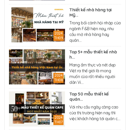
Thiết kế nhà hàng tại
Mỹ...
Trong bối cảnh hội nhập của
ngành F&B hiện nay, nhu
2024
cầu mở nhà hàng hay
TH09
quán....
Top 5+ mẫu thiết kế nhà
h...
Mang ẩm thực và nét đẹp
Việt ra thế giới là mong
2024
muốn của rất nhiều người
TH08
dân Vi....
Top 50 mẫu thiết kế
quán...
Với nhu cầu ngày càng cao
của thị trường hiện nay thì
2024
việc khách hàng tới quán c....
TH07