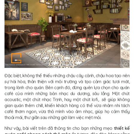
Đặc biệt, không thể thiếu những chậu cây cảnh, chậu hoa tạo nên
sự hài hòa, thân thiện với môi trường và tạo cảm giác tươi mát,
trong lành cho quán. Bên cạnh đó, đừng quên lựa chọn cho quán
café của mình những bản nhạc du dương, sâu lắng. Một chút
acoustic, một chút nhạc Trịnh, hay một chút lofi,.. sẽ giúp không
gian quán thêm chill, khiến khách hàng có thể vừa nhâm nhi tách
café thơm ngon, vừa thả mình vào âm nhạc, giúp họ cảm thấy
thoải mái, thư giãn sau những giờ làm việc mệt mỏi.
Như vậy, bài viết trên đã thông tin cho bạn những mẹo
thiết kế