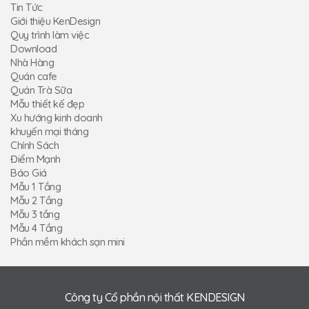
Tin Tức
Giới thiệu KenDesign
Quy trình làm việc
Download
Nhà Hàng
Quán cafe
Quán Trà Sữa
Mẫu thiết kế đẹp
Xu hướng kinh doanh
khuyến mại tháng
Chính Sách
Điểm Mạnh
Báo Giá
Mẫu 1 Tầng
Mẫu 2 Tầng
Mẫu 3 tầng
Mẫu 4 Tầng
Phần mềm khách sạn mini
Công ty Cổ phần nội thất KENDESIGN