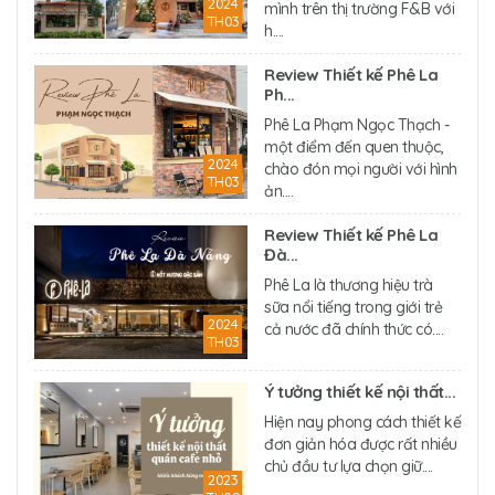
2024
mình trên thị trường F&B với
TH03
h....
Review Thiết kế Phê La
Ph...
Phê La Phạm Ngọc Thạch -
một điểm đến quen thuộc,
2024
chào đón mọi người với hình
TH03
ản....
Review Thiết kế Phê La
Đà...
Phê La là thương hiệu trà
sữa nổi tiếng trong giới trẻ
2024
cả nước đã chính thức có....
TH03
Ý tưởng thiết kế nội thất...
Hiện nay phong cách thiết kế
đơn giản hóa được rất nhiều
chủ đầu tư lựa chọn giữ....
2023