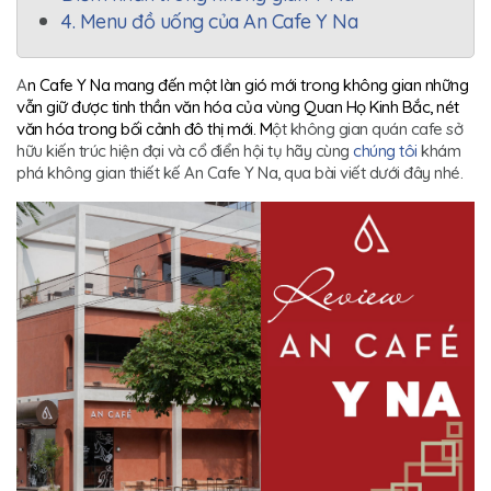
4. Menu đồ uống của An Cafe Y Na
A
n Cafe Y Na mang đến một làn gió mới trong không gian những
vẫn giữ được tinh thần văn hóa của vùng Quan Họ Kinh Bắc, nét
văn hóa trong bối cảnh đô thị mới. M
ột không gian quán cafe sở
hữu kiến trúc hiện đại và cổ điển hội tụ hãy cùng
chúng tôi
khám
phá không gian thiết kế An Cafe Y Na, qua bài viết dưới đây nhé.