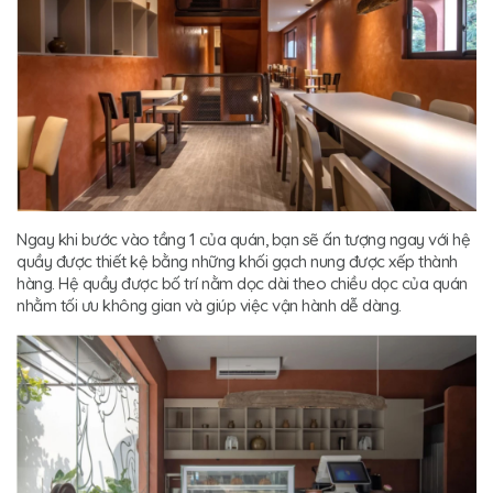
Ngay khi bước vào tầng 1 của quán, bạn sẽ ấn tượng ngay với hệ
quầy được thiết kệ bằng những khối gạch nung được xếp thành
hàng. Hệ quầy được bố trí nằm dọc dài theo chiều dọc của quán
nhằm tối ưu không gian và giúp việc vận hành dễ dàng.