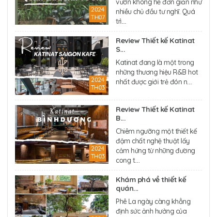
vườn không hề đơn giản như
2024
nhiều chủ đầu tư nghĩ. Quá
TH07
trì....
Review Thiết kế Katinat
S...
Katinat đang là một trong
những thương hiệu R&B hot
2024
nhất được giới trẻ đón n....
TH03
Review Thiết kế Katinat
B...
Chiêm ngưỡng một thiết kế
đậm chất nghệ thuật lấy
2024
cảm hứng từ những đường
TH03
cong t....
Khám phá về thiết kế
quán...
Phê La ngày càng khẳng
định sức ảnh hưởng của