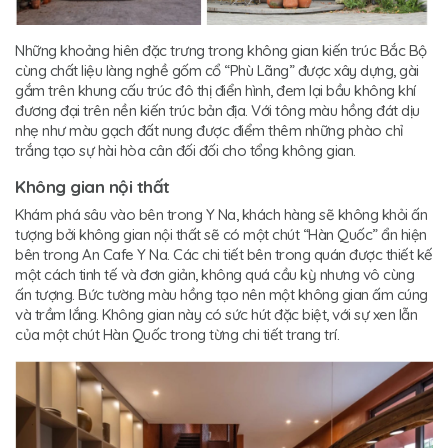
Những khoảng hiên đặc trưng trong không gian kiến trúc Bắc Bộ
cùng chất liệu làng nghề gốm cổ “Phù Lãng” được xây dựng, gài
gắm trên khung cấu trúc đô thị điển hình, đem lại bầu không khí
đương đại trên nền kiến trúc bản địa. Với tông màu hồng đát dịu
nhẹ như màu gạch đất nung được điểm thêm những phào chỉ
trắng tạo sự hài hòa cân đối đối cho tổng không gian.
Không gian nội thất
Khám phá sâu vào bên trong Y Na, khách hàng sẽ không khỏi ấn
tượng bởi không gian nội thất sẽ có một chút “Hàn Quốc” ẩn hiện
bên trong An Cafe Y Na. Các chi tiết bên trong quán được thiết kế
một cách tinh tế và đơn giản, không quá cầu kỳ nhưng vô cùng
ấn tượng. Bức tường màu hồng tạo nên một không gian ấm cúng
và trầm lắng. Không gian này có sức hút đặc biệt, với sự xen lẫn
của một chút Hàn Quốc trong từng chi tiết trang trí.