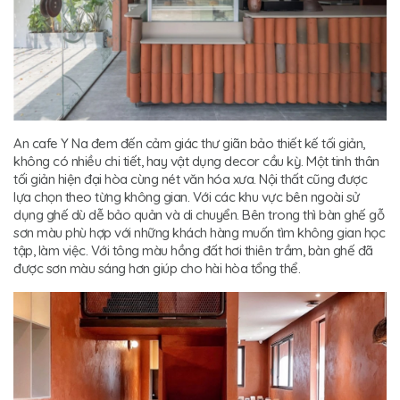
An cafe Y Na đem đến cảm giác thư giãn bảo thiết kế tối giản,
không có nhiều chi tiết, hay vật dụng decor cầu kỳ. Một tinh thân
tối giản hiện đại hòa cùng nét văn hóa xưa. Nội thất cũng được
lựa chọn theo từng không gian. Với các khu vực bên ngoài sử
dụng ghế dù dễ bảo quản và di chuyển. Bên trong thì bàn ghế gỗ
sơn màu phù hợp với những khách hàng muốn tìm không gian học
tập, làm việc. Với tông màu hồng đất hơi thiên trầm, bàn ghế đã
được sơn màu sáng hơn giúp cho hài hòa tổng thể.