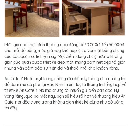
Mức giá của thực đơn thường dao động từ 30.000đ đến 50.000đ
cho mỗi đồ uống, mức giá này khá hợp lý so với mặt bằng chung
của các quán café hiện nay. Một điểm đáng chú ý nữa là không
gian của quán được thiết kế đẹp mắt, mang đậm nét đẹp tối giản
nhưng vẫn đảm bảo sự hiện đại và thoải mái cho khách hàng.
An Cafe Y Na là một trong những địa điểm lý tưởng cho những tín
đồ đam mê cà phê tại Bắc Ninh. Trên đây là thông tin tổng hợp về
thiết kế An Cafe Y Na mà chúng tôi muốn gửi đến bạn đọc. Hy
vọng rằng, qua bài viết này, bạn sẽ hiểu rõ hơn về thương hiệu An
Cafe, nét đặc trưng trong không gian thiết kế cũng như đồ uống
tại đây.