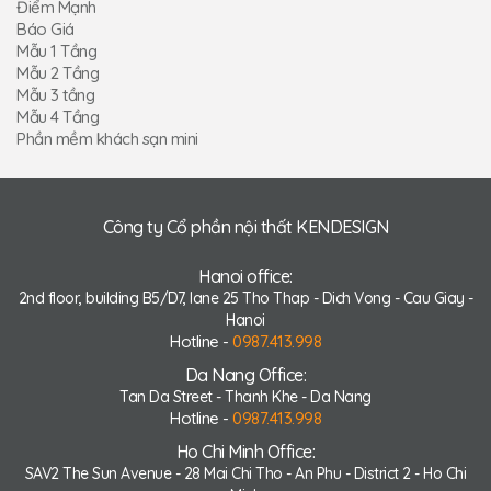
Điểm Mạnh
Báo Giá
Mẫu 1 Tầng
Mẫu 2 Tầng
Mẫu 3 tầng
Mẫu 4 Tầng
Phần mềm khách sạn mini
Công ty Cổ phần nội thất KENDESIGN
Hanoi office:
2nd floor, building B5/D7, lane 25 Tho Thap - Dich Vong - Cau Giay -
Hanoi
Hotline -
0987.413.998
Da Nang Office:
Tan Da Street - Thanh Khe - Da Nang
Hotline -
0987.413.998
Ho Chi Minh Office:
SAV2 The Sun Avenue - 28 Mai Chi Tho - An Phu - District 2 - Ho Chi