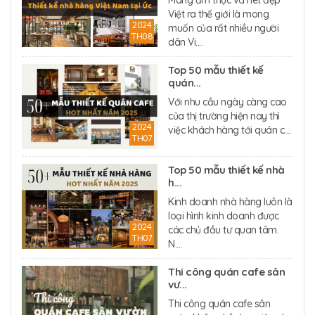
Mang ẩm thực và nét đẹp
Việt ra thế giới là mong
2024
muốn của rất nhiều người
TH08
dân Vi....
Top 50 mẫu thiết kế
quán...
Với nhu cầu ngày càng cao
của thị trường hiện nay thì
2024
việc khách hàng tới quán c....
TH07
Top 50 mẫu thiết kế nhà
h...
Kinh doanh nhà hàng luôn là
loại hình kinh doanh được
2024
các chủ đầu tư quan tâm.
TH07
N....
Thi công quán cafe sân
vư...
Thi công quán cafe sân