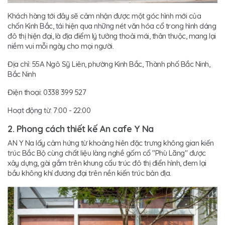
Khách hàng tới đây sẽ cảm nhận được một góc hình mới của
chốn Kinh Bắc, tái hiện qua những nét văn hóa cổ trong hình dáng
đô thị hiện đại, là địa điểm lý tưởng thoải mái, thân thuộc, mang lại
niềm vui mỗi ngày cho mọi người.
Địa chỉ: 55A Ngô Sỹ Liên, phường Kinh Bắc, Thành phố Bắc Ninh,
Bắc Ninh
Điện thoại: 0338 399 527
Hoạt động từ: 7:00 - 22:00
2. Phong cách thiết kế An cafe Y Na
AN Y Na lấy cảm hứng từ khoảng hiên đặc trưng không gian kiến
trúc Bắc Bộ cùng chất liệu làng nghề gốm cổ "Phù Lãng" được
xây dựng, gài gắm trên khung cấu trúc đô thị điển hình, đem lại
bầu không khí đương đại trên nền kiến trúc bản địa.