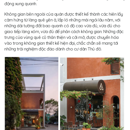
động xung quanh.
Không gian bên ngoài của quán được thiết kế thành các hiên lấy
cảm hứng từ làng quê yên ả, lấp ló những mái ngói lâu năm, với
những dải tường đất bao quanh có độ cao vừa đủ, vừa đủ cho
giao tiếp làng xóm, vừa đủ để phân cách không gian. Những đặc
trưng của vùng quê cũ thân thiện và cởi mở, được chuyển hóa
vào trong không gian thiết kế hiện đại, chắc chắn sẽ mang tới
những trải nghiệm độc đáo dành cho cư dân Thủ đô.