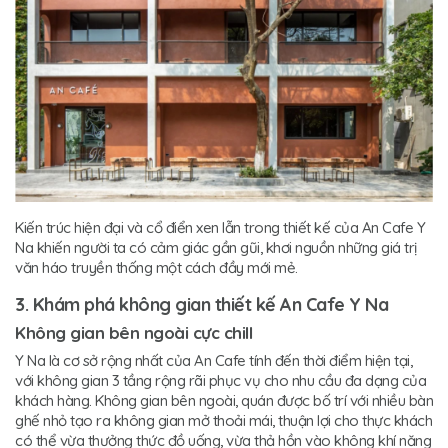
Kiến trúc hiện đại và cổ điển xen lẫn trong thiết kế của An Cafe Y
Na khiến người ta có cảm giác gần gũi, khơi nguồn những giá trị
văn háo truyền thống một cách đầy mới mẻ.
3. Khám phá không gian thiết kế An Cafe Y Na
Không gian bên ngoài cực chill
Y Na là cơ sở rộng nhất của An Cafe tính đến thời điểm hiện tại,
với không gian 3 tầng rộng rãi phục vụ cho nhu cầu đa dạng của
khách hàng. Không gian bên ngoài, quán được bố trí với nhiều bàn
ghế nhỏ tạo ra không gian mở thoải mái, thuận lợi cho thực khách
có thể vừa thưởng thức đồ uống, vừa thả hồn vào không khí năng