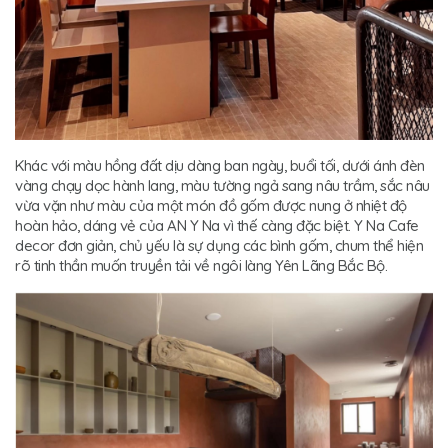
Khác với màu hồng đất dịu dàng ban ngày, buổi tối, dưới ánh đèn
vàng chạy dọc hành lang, màu tường ngả sang nâu trầm, sắc nâu
vừa vặn như màu của một món đồ gốm được nung ở nhiệt độ
hoàn hảo, dáng vẻ của AN Y Na vì thế càng đặc biệt. Y Na Cafe
decor đơn giản, chủ yếu là sự dụng các bình gốm, chum thể hiện
rõ tinh thần muốn truyền tải về ngôi làng Yên Lãng Bắc Bộ.