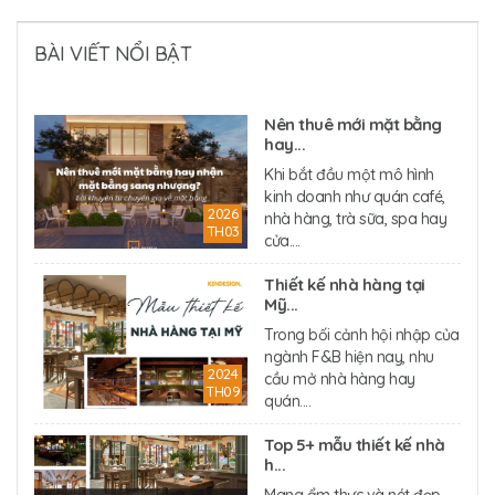
BÀI VIẾT NỔI BẬT
Nên thuê mới mặt bằng
hay...
Khi bắt đầu một mô hình
kinh doanh như quán café,
2026
nhà hàng, trà sữa, spa hay
TH03
cửa....
Thiết kế nhà hàng tại
Mỹ...
Trong bối cảnh hội nhập của
ngành F&B hiện nay, nhu
2024
cầu mở nhà hàng hay
TH09
quán....
Top 5+ mẫu thiết kế nhà
h...