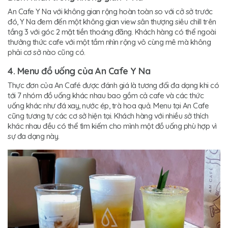
An Cafe Y Na với không gian rộng hoàn toàn so với cở sở trước
đó, Y Na đem đến một không gian view sân thượng siêu chill trên
tầng 3 với góc 2 mặt tiền thoáng đãng. Khách hàng có thể ngoài
thưởng thức cafe với một tầm nhìn rộng vô cùng mê mà không
phải cơ sở nào cũng có.
4. Menu đồ uống của An Cafe Y Na
Thực đơn của An Café được đánh giá là tương đối đa dạng khi có
tới 7 nhóm đồ uống khác nhau bao gồm cả cafe và các thức
uống khác như đá xay, nước ép, trà hoa quả. Menu tại An Cafe
cũng tương tự các cơ sở hiện tại. Khách hàng với nhiều sở thích
khác nhau đều có thể tìm kiếm cho mình một đồ uống phù hợp vì
sự đa dạng này.