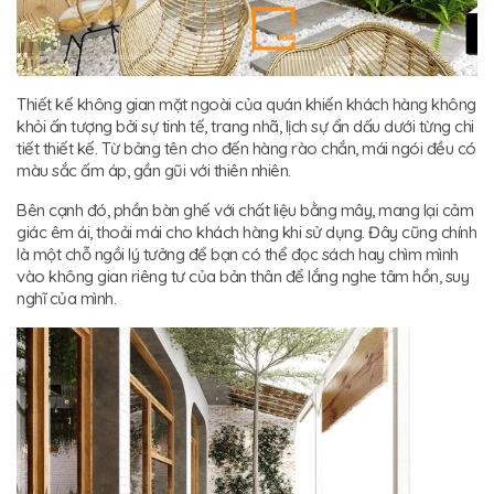
Thiết kế không gian mặt ngoài của quán khiến khách hàng không
khỏi ấn tượng bởi sự tinh tế, trang nhã, lịch sự ẩn dấu dưới từng chi
tiết thiết kế. Từ bảng tên cho đến hàng rào chắn, mái ngói đều có
màu sắc ấm áp, gần gũi với thiên nhiên.
Bên cạnh đó, phần bàn ghế với chất liệu bằng mây, mang lại cảm
giác êm ái, thoải mái cho khách hàng khi sử dụng. Đây cũng chính
là một chỗ ngồi lý tưởng để bạn có thể đọc sách hay chìm mình
vào không gian riêng tư của bản thân để lắng nghe tâm hồn, suy
nghĩ của mình.