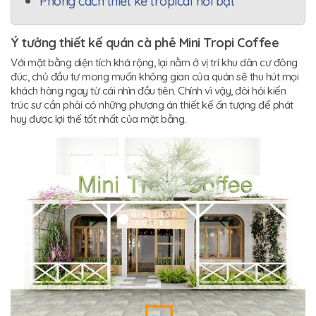
Phong cách thiết kế tropical nổi bật
Ý tưởng thiết kế quán cà phê Mini Tropi Coffee
Với mặt bằng diện tích khá rộng, lại nằm ở vị trí khu dân cư đông
đúc, chủ đầu tư mong muốn không gian của quán sẽ thu hút mọi
khách hàng ngay từ cái nhìn đầu tiên. Chính vì vậy, đòi hỏi kiến
trúc sư cần phải có những phương án thiết kế ấn tượng để phát
huy được lợi thế tốt nhất của mặt bằng.