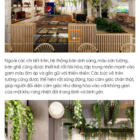
Ngoài các chi tiết trên, hệ thống bàn ánh sáng, màu sơn tường,
bàn ghế cũng được thiết kế rất hài hòa, tập trung nhấn mạnh vào
gam màu ấm áp và gần gũi với thiên nhiên. Các bức vẽ trên
tường cũng được thể hiện rất sông động, tạo cảm giác chân thật,
giúp người đối diện cảm giác như đang hòa vào với không gian
của một khu rừng nhiệt đới trong lành và bình yên.