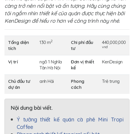
càng trở nên nổi bật và ấn tượng. Hãy cùng chúng
tôi ngắm nhìn thiết kế của quán được thực hiện bởi
KenDesign để hiểu ro hơn về công trình này nhé.
2
Tổng diện
130 m
Chi phí đầu
440,000,000
vnđ
tích
tư
Vị trí
ngõ 1 Nghĩa
Đơn vị thiết
KenDesign
Tân Hà Nội
kế
Chủ đầu tư
anh Hải
Phong
Trẻ trung
dự án
cách
Nội dung bài viết.
Ý tưởng thiết kế quán cà phê Mini Tropi
Coffee