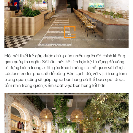
Một nét thiết kế gây được chú ý của nhiều người đó chính không
gian quầy thu ngân. Sở hữu thiết kế tích hợp kệ tủ đựng đồ uống,
tủ đựng bánh trong suốt, giúp khách hàng có thể quan sát được
các bartender pha chế đồ uống. Bên cạnh đó, với vị trí trung tâm
trong quán, cũng sẽ giúp người bán hàng có thể bao quát được
tầm nhìn trong quán, kiểm soát việc bán hàng tốt hơn.