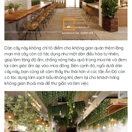
Dàn cây này không chỉ tô điểm cho không gian quán thêm lãng
mạn mà cây còn có tác dụng như một dàn điều hòa tự nhiên,
giúp làm tăng độ ẩm, chống nóng hiệu quả trong mùa hè và đem
lại cảm giác ấm áp vào mùa đông. Bên cạnh đó, ngồi dưới dàn
cây này, bạn cũng sẽ cảm thấy thu thái hơn vì cúc tần Ấn Độ còn
có tác dụng làm sạch bầu không khí, đem lại cho khách hàng
không gian thoải mái để thư giãn và làm việc.