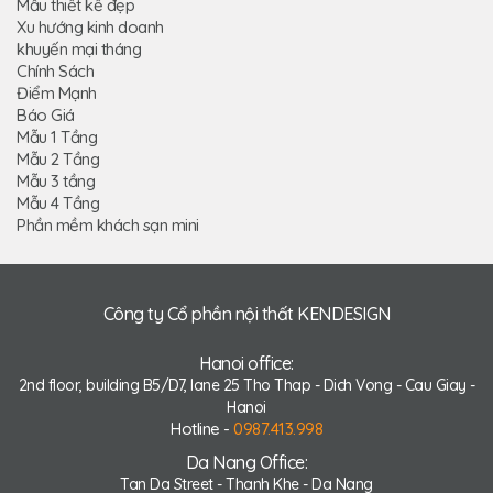
Mẫu thiết kế đẹp
Xu hướng kinh doanh
khuyến mại tháng
Chính Sách
Điểm Mạnh
Báo Giá
Mẫu 1 Tầng
Mẫu 2 Tầng
Mẫu 3 tầng
Mẫu 4 Tầng
Phần mềm khách sạn mini
Công ty Cổ phần nội thất KENDESIGN
Hanoi office:
2nd floor, building B5/D7, lane 25 Tho Thap - Dich Vong - Cau Giay -
Hanoi
Hotline -
0987.413.998
Da Nang Office:
Tan Da Street - Thanh Khe - Da Nang