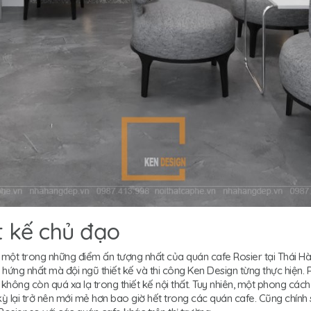
t kế chủ đạo
 một trong những điểm ấn tượng nhất của quán cafe Rosier tại Thái Hà.
hứng nhất mà đội ngũ thiết kế và thi công Ken Design từng thực hiện.
không còn quá xa lạ trong thiết kế nội thất. Tuy nhiên, một phong cách
ỳ lại trở nên mới mẻ hơn bao giờ hết trong các quán cafe. Cũng chính