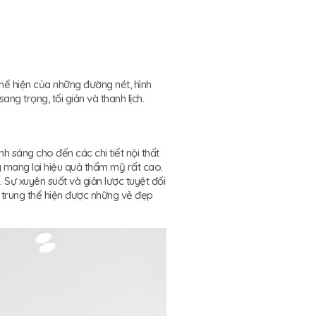
thể hiện của những đường nét, hình
ang trọng, tối giản và thanh lịch.
 sáng cho đến các chi tiết nội thất
g mang lại hiệu quả thẩm mỹ rất cao.
). Sự xuyên suốt và giản lược tuyệt đối
p trung thể hiện được những vẻ đẹp