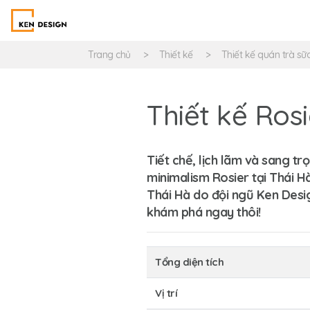
Trang chủ
Thiết kế
Thiết kế quán trà sữ
Thiết kế Ros
Tiết chế, lịch lãm và sang tr
minimalism
Rosier tại Thái H
Thái Hà do đội ngũ
Ken Desi
khám phá ngay thôi!
Tổng diện tích
Vị trí