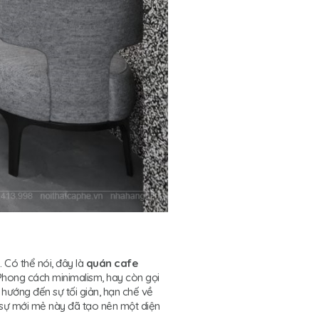
 Có thể nói, đây là
quán cafe
 Phong cách minimalism, hay còn gọi
 hướng đến sự tối giản, hạn chế về
 sự mới mẻ này đã tạo nên một diện