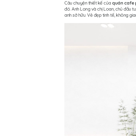
Câu chuyện thiết kế của
quán cafe 
đó. Anh Long và chị Loan, chủ đầu t
anh sở hữu. Vẻ đẹp tinh tế, không gi