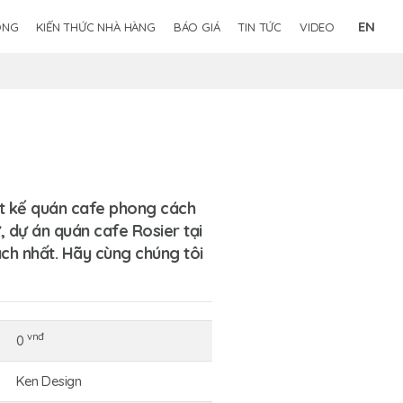
EN
ÔNG
KIẾN THỨC NHÀ HÀNG
BÁO GIÁ
TIN TỨC
VIDEO
ết kế
quán cafe phong cách
 dự án quán cafe Rosier tại
ách nhất. Hãy cùng chúng tôi
vnđ
0
Ken Design