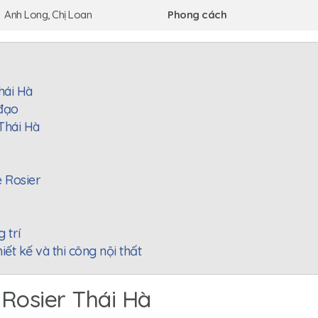
Anh Long, Chị Loan
Phong cách
Thái Hà
 đạo
Thái Hà
 Rosier
 trí
iết kế và thi công nội thất
 Rosier Thái Hà