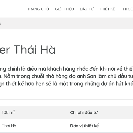
TRANG CHỦ
GIỚI THIỆU
ĐẦU TƯ
THIẾT KẾ
THI C
a
ier Thái Hà
ọng chính là điều mà khách hàng nhắc đến khi nói về thi
à. Nằm trong chuỗi nhà hàng do anh Sơn làm chủ đầu tư,
gn
thiết kế hứa hẹn sẽ là một trong những dự án hút kh
2
100 m
Chi phí đầu tư
Thái Hà
Đơn vị thiết kế