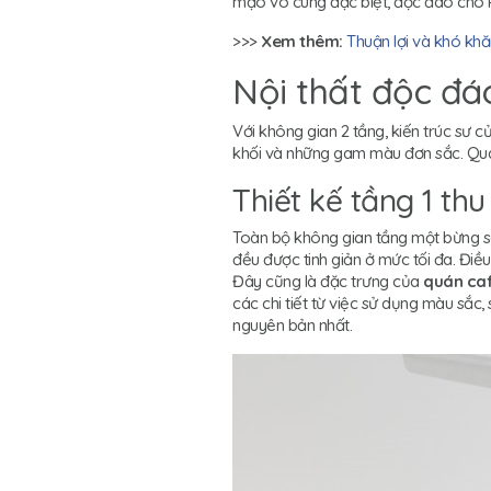
mạo vô cùng đặc biệt, độc đáo cho Ro
>>>
Xem thêm:
Thuận lợi và khó khă
Nội thất độc đá
Với không gian 2 tầng, kiến trúc sư 
khối và những gam màu đơn sắc. Qu
Thiết kế tầng 1 thu
Toàn bộ không gian tầng một bừng sán
đều được tinh giản ở mức tối đa. Đi
Đây cũng là đặc trưng của
quán ca
các chi tiết từ việc sử dụng màu sắc
nguyên bản nhất.