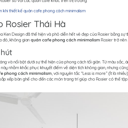
sier so với các quán cafe khác trên thị trường.
n khi thiết kế quán cafe phong cách minimalism
o Rosier Thái Hà
của Ken Design đã thể hiện và phô diễn hết vẻ đẹp của Rosier bằng sự 
a đó, không gian
quán cafe phong cách minimalism
Rosier trở nên s
 hút
g và nổi bật dưới sự thể hiện của phong cách tối giản. Từ màu sắc, ánh
ều này nhằm khắc phục khuyết điểm về diện tích không gian, nhưng cũn
fe phong cách minimalism
, với nguyên tắc “Less is more” (Ít là nhiều
, sắp xếp bàn ghế cho đến các món trang trí giúp cho Rosier có thể tậ