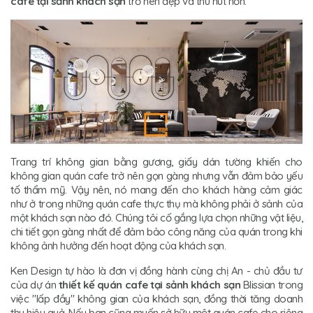
cafe tại sảnh khách sạn
trở nên đẹp và thu hút hơn.
Trang trí không gian bằng gương, giấy dán tường khiến cho
không gian quán cafe trở nên gọn gàng nhưng vẫn đảm bảo yếu
tố thẩm mỹ. Vậy nên, nó mang đến cho khách hàng cảm giác
như ở trong những quán cafe thực thụ mà không phải ở sảnh của
một khách sạn nào đó. Chúng tôi cố gắng lựa chọn những vật liệu,
chi tiết gọn gàng nhất để đảm bảo công năng của quán trong khi
không ảnh hưởng đến hoạt động của khách sạn.
Ken Design tự hào là đơn vị đồng hành cùng chị An - chủ đầu tư
của dự án
thiết kế quán cafe tại sảnh khách sạn
Blissian trong
việc "lấp đầy" không gian của khách sạn, đồng thời tăng doanh
thu hiệu quả. Nếu bạn cũng muốn sở hữu một quán cafe cho riêng