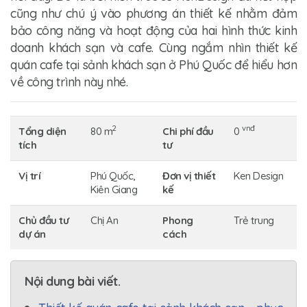
cũng như chú ý vào phương án thiết kế nhằm đảm
bảo công năng và hoạt động của hai hình thức kinh
doanh khách sạn và cafe. Cùng ngắm nhìn
thiết kế
quán cafe tại sảnh khách sạn
ở Phú Quốc để hiểu hơn
về công trình này nhé.
2
vnđ
Tổng diện
80 m
Chi phí đầu
0
tích
tư
Vị trí
Phú Quốc,
Đơn vị thiết
Ken Design
Kiên Giang
kế
Chủ đầu tư
Chị An
Phong
Trẻ trung
dự án
cách
Nội dung bài viết.