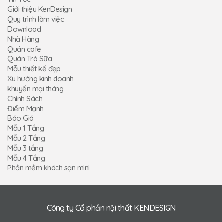
Giới thiệu KenDesign
Quy trình làm việc
Download
Nhà Hàng
Quán cafe
Quán Trà Sữa
Mẫu thiết kế đẹp
Xu hướng kinh doanh
khuyến mại tháng
Chính Sách
Điểm Mạnh
Báo Giá
Mẫu 1 Tầng
Mẫu 2 Tầng
Mẫu 3 tầng
Mẫu 4 Tầng
Phần mềm khách sạn mini
Công ty Cổ phần nội thất KENDESIGN