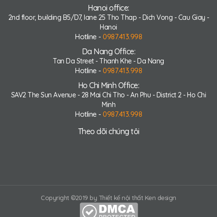
Hanoi office:
2nd floor, building B5/D7, lane 25 Tho Thap - Dich Vong - Cau Giay -
Hanoi
Hotline -
0987.413.998
Da Nang Office:
Tan Da Street - Thanh Khe - Da Nang
Hotline -
0987.413.998
Ho Chi Minh Office:
SAV2 The Sun Avenue - 28 Mai Chi Tho - An Phu - District 2 - Ho Chi
Minh
Hotline -
0987.413.998
Theo dõi chúng tôi
Copyright ©2019 by Thiết kế nội thất Ken design