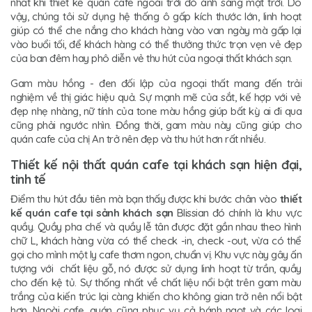
nhất khi thiết kế quán cafe ngoài trời đó ánh sáng mặt trời. Do
vậy, chúng tôi sử dụng hệ thống ô gấp kích thước lớn, linh hoạt
giúp có thể che nắng cho khách hàng vào van ngày mà gấp lại
vào buổi tối, để khách hàng có thể thưởng thức trọn vẹn vẻ đẹp
của ban đêm hay phô diễn vẻ thu hút của ngoại thất khách sạn.
Gam màu hồng - đen đối lập của ngoại thất mang đến trải
nghiệm về thị giác hiệu quả. Sự mạnh mẽ của sắt, kế hợp với vẻ
đẹp nhẹ nhàng, nữ tính của tone màu hồng giúp bất kỳ ai đi qua
cũng phải ngước nhìn. Đồng thời, gam màu này cũng giúp cho
quán cafe của chị An trở nên đẹp và thu hút hơn rất nhiều.
Thiết kế nội thất quán cafe tại khách sạn hiện đại,
tinh tế
Điểm thu hút đầu tiên mà bạn thấy được khi bước chân vào
thiết
kế quán cafe tại sảnh khách sạn
Blissian đó chính là khu vực
quầy. Quầy pha chế và quầy lễ tân được đặt gần nhau theo hình
chữ L, khách hàng vừa có thể check -in, check -out, vừa có thể
gọi cho mình một ly cafe thơm ngon, chuẩn vị. Khu vực này gây ấn
tượng với chất liệu gỗ, nó được sử dụng linh hoạt từ trần, quầy
cho đến kệ tủ. Sự thống nhất về chất liệu nổi bật trên gam màu
trắng của kiến trúc lại càng khiến cho không gian trở nên nổi bật
hơn. Ngoài cafe, quán cũng phục vụ cả bánh ngọt và các loại