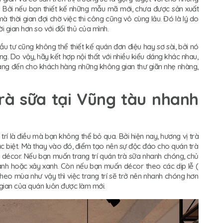
p. Bởi nếu bạn thiết kế những mẫu mã mới, chưa được sản xuất
 mà thời gian đợi chờ việc thi công cũng vô cùng lâu. Đó là lý do
i gian hơn so với đối thủ của mình.
đầu tư cũng không thể thiết kế quán đơn điệu hay sơ sài, bởi nó
 Do vậy, hãy kết hợp nội thất với nhiều kiểu dáng khác nhau,
ng đến cho khách hàng những không gian thư giãn nhẹ nhàng,
trà sữa tại Vũng tàu nhanh
 trí là điều mà bạn không thể bỏ qua. Bởi hiện nay, hương vị trà
c biệt. Mà thay vào đó, điểm tạo nên sự độc đáo cho quán trà
ồ décor. Nếu bạn muốn trang trí quán trà sữa nhanh chóng, chủ
ranh hoặc xây xanh. Còn nếu bạn muốn décor theo các dịp lễ (
theo mùa như vậy thì việc trang trí sẽ trở nên nhanh chóng hơn
 gian của quán luôn được làm mới.