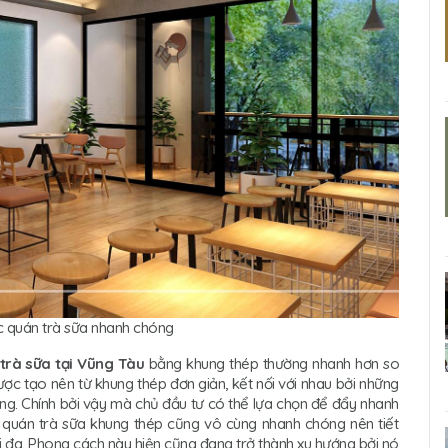
úc quán trà sữa nhanh chóng
 trà sữa tại Vũng Tàu
bằng khung thép thường nhanh hơn so
được tạo nên từ khung thép đơn giản, kết nối với nhau bởi những
àng. Chính bởi vậy mà chủ đầu tư có thể lựa chọn để đẩy nhanh
ông quán trà sữa khung thép cũng vô cùng nhanh chóng nên tiết
ối đa. Phong cách này hiện cũng đang trở thành xu hướng bởi nó