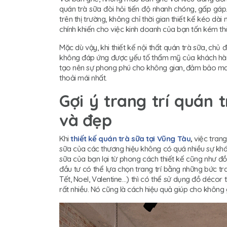
quán trà sữa đòi hỏi tiến độ nhanh chóng, gấp gá
trên thị trường, không chỉ thời gian thiết kế kéo dài
chính khiến cho việc kinh doanh của bạn tốn kém thờ
Mặc dù vậy, khi thiết kế nội thất quán trà sữa, chủ 
không đáp ứng được yếu tố thẩm mỹ của khách hàng.
tạo nên sự phong phú cho không gian, đảm bảo ma
thoải mái nhất.
Gợi ý trang trí quán 
và đẹp
Khi
thiết kế quán trà sữa tại Vũng Tàu
,
việc trang
sữa của các thương hiệu không có quá nhiều sự khá
sữa của bạn lại từ phong cách thiết kế cũng như đ
đầu tư có thể lựa chọn trang trí bằng những bức t
Tết, Noel, Valentine…) thì có thể sử dụng đồ décor 
rất nhiều. Nó cũng là cách hiệu quả giúp cho không