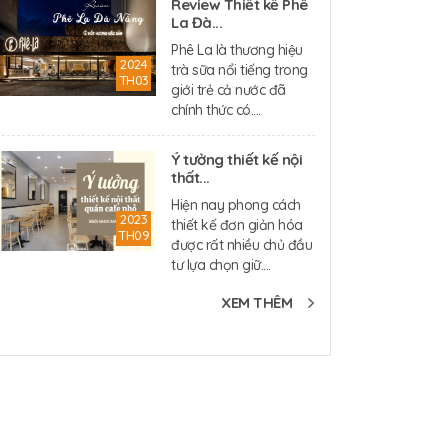
Review Thiết kế Phê
La Đà...
Phê La là thương hiệu
2024
trà sữa nổi tiếng trong
TH03
giới trẻ cả nước đã
chính thức có....
Ý tưởng thiết kế nội
thất...
Hiện nay phong cách
2023
thiết kế đơn giản hóa
TH09
được rất nhiều chủ đầu
tư lựa chọn giữ....
XEM THÊM