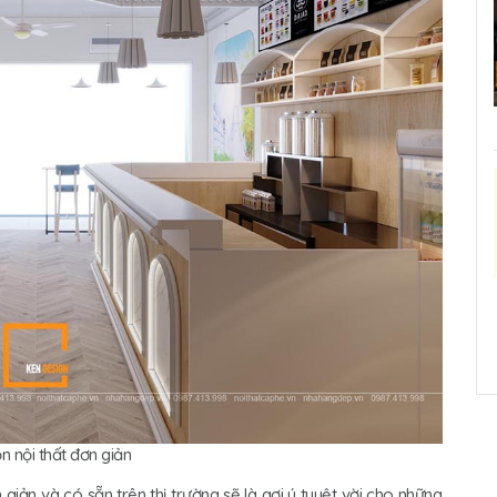
n nội thất đơn giản
iản và có sẵn trên thị trường sẽ là gợi ý tuyệt vời cho những