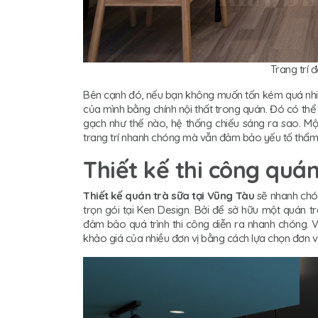
Trang trí 
Bên cạnh đó, nếu bạn không muốn tốn kém quá nhiều 
của mình bằng chính nội thất trong quán. Đó có thể
gạch như thế nào, hệ thống chiếu sáng ra sao. Mộ
trang trí nhanh chóng mà vẫn đảm bảo yếu tố thẩm
Thiết kế thi công quán
Thiết kế quán trà sữa tại Vũng Tàu
sẽ nhanh chón
trọn gói tại Ken Design. Bởi để sở hữu một quán t
đảm bảo quá trình thi công diễn ra nhanh chóng. Vậ
khảo giá của nhiều đơn vị bằng cách lựa chọn đơn vị