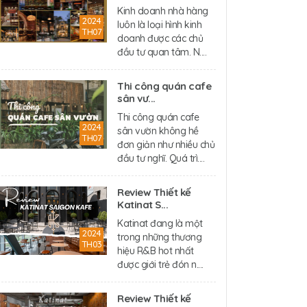
Kinh doanh nhà hàng
2024
luôn là loại hình kinh
TH07
doanh được các chủ
đầu tư quan tâm. N....
Thi công quán cafe
sân vư...
Thi công quán cafe
2024
sân vườn không hề
TH07
đơn giản như nhiều chủ
đầu tư nghĩ. Quá trì....
Review Thiết kế
Katinat S...
Katinat đang là một
2024
trong những thương
TH03
hiệu R&B hot nhất
được giới trẻ đón n....
Review Thiết kế