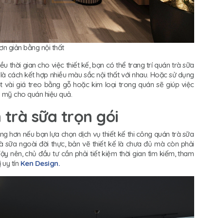
đơn giản bằng nội thất
thời gian cho việc thiết kế, bạn có thể trang trí quán trà sữa
 là cách kết hợp nhiều màu sắc nội thất với nhau. Hoặc sử dụng
t vài giá treo bằng gỗ hoặc kim loại trong quán sẽ giúp việc
 mỹ cho quán hiệu quả.
 trà sữa trọn gói
g hơn nếu bạn lựa chọn dịch vụ thiết kế thi công quán trà sữa
rà sữa ngoài đời thực, bản vẽ thiết kế là chưa đủ mà còn phải
y nên, chủ đầu tư cần phải tiết kiệm thời gian tìm kiếm, tham
 uy tín
Ken Design.