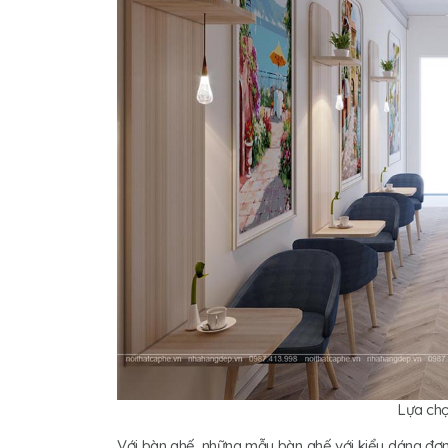
Lựa chọ
Với bàn ghế, những mẫu bàn ghế với kiểu dáng đơn g