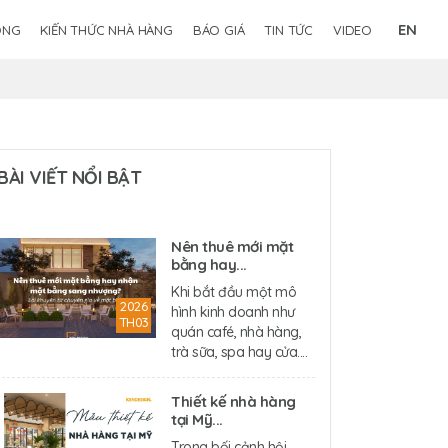
EN
ÔNG
KIẾN THỨC NHÀ HÀNG
BÁO GIÁ
TIN TỨC
VIDEO
BÀI VIẾT NỔI BẬT
Nên thuê mới mặt
bằng hay...
Khi bắt đầu một mô
2026
hình kinh doanh như
TH03
quán café, nhà hàng,
trà sữa, spa hay cửa....
Thiết kế nhà hàng
tại Mỹ...
Trong bối cảnh hội