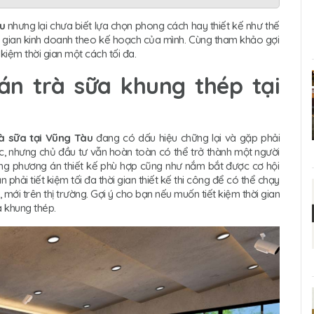
àu
nhưng lại chưa biết lựa chọn phong cách hay thiết kế như thế
ời gian kinh doanh theo kế hoạch của mình. Cùng tham khảo gợi
 kiệm thời gian một cách tối đa.
uán trà sữa khung thép tại
rà sữa tại Vũng Tàu
đang có dấu hiệu chững lại và gặp phải
ác, nhưng chủ đầu tư vẫn hoàn toàn có thể trở thành một người
ng phương án thiết kế phù hợp cũng như nắm bắt được cơ hội
phải tiết kiệm tối đa thời gian thiết kế thi công để có thể chạy
 mới trên thị trường. Gợi ý cho bạn nếu muốn tiết kiệm thời gian
a khung thép.