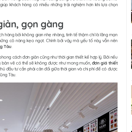
úp khách hàng có nhiều những trải nghiệm hơn khi lựa chọn
 giản, gọn gàng
h hàng bởi không gian nhẹ nhàng, tinh tế thậm chí là lãng mạn
những cô nàng kẹo ngọt. Chính bởi vậy mà yếu tố này vẫn nên
ng Tàu
.
phong cách đơn giản cũng như thời gian thiết kế hợp lý. Bởi nếu
ượng bản vẽ có thể sẽ không được như mong muốn,
đơn giá thiết
hủ đầu tư cần phải cân đối giữa thời gian và chi phí để có được
Vũng Tàu.