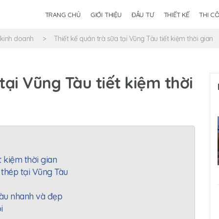
TRANG CHỦ
GIỚI THIỆU
ĐẦU TƯ
THIẾT KẾ
THI C
 kinh doanh
Thiết kế quán trà sữa tại Vũng Tàu tiết kiệm thời gian
tại Vũng Tàu tiết kiệm thời
t kiệm thời gian
 thép tại Vũng Tàu
 tàu nhanh và đẹp
i