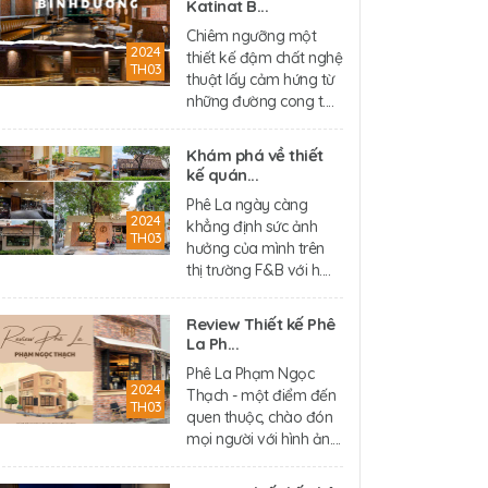
Katinat B...
Chiêm ngưỡng một
2024
thiết kế đậm chất nghệ
TH03
thuật lấy cảm hứng từ
những đường cong t....
Khám phá về thiết
kế quán...
Phê La ngày càng
2024
khẳng định sức ảnh
TH03
hưởng của mình trên
thị trường F&B với h....
Review Thiết kế Phê
La Ph...
Phê La Phạm Ngọc
2024
Thạch - một điểm đến
TH03
quen thuộc, chào đón
mọi người với hình ản....