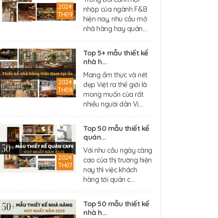
2024
nhập của ngành F&B
TH09
hiện nay, nhu cầu mở
nhà hàng hay quán....
Top 5+ mẫu thiết kế
nhà h...
Mang ẩm thực và nét
2024
đẹp Việt ra thế giới là
TH08
mong muốn của rất
nhiều người dân Vi....
Top 50 mẫu thiết kế
quán...
Với nhu cầu ngày càng
2024
cao của thị trường hiện
TH07
nay thì việc khách
hàng tới quán c....
Top 50 mẫu thiết kế
nhà h...