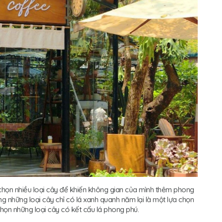
họn nhiều loại cây để khiến không gian của mình thêm phong
ng những loại cây chỉ có lá xanh quanh năm lại là một lựa chọn
họn những loại cây có kết cấu lá phong phú.