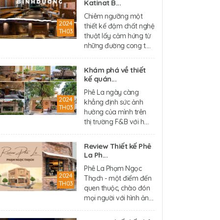
Katinat B...
Chiêm ngưỡng một
2024
thiết kế đậm chất nghệ
TH03
thuật lấy cảm hứng từ
những đường cong t....
Khám phá về thiết
kế quán...
Phê La ngày càng
2024
khẳng định sức ảnh
TH03
hưởng của mình trên
thị trường F&B với h....
Review Thiết kế Phê
La Ph...
Phê La Phạm Ngọc
2024
Thạch - một điểm đến
TH03
quen thuộc, chào đón
mọi người với hình ản....