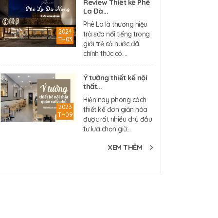
Review Thiết kế Phê
La Đà...
Phê La là thương hiệu
2024
trà sữa nổi tiếng trong
TH03
giới trẻ cả nước đã
chính thức có....
Ý tưởng thiết kế nội
thất...
Hiện nay phong cách
2023
thiết kế đơn giản hóa
TH09
được rất nhiều chủ đầu
tư lựa chọn giữ....
XEM THÊM