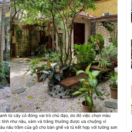
 xanh từ cây cỏ đóng vai trò chủ đạo, do đó việc chọn màu
g tính như nâu, xám và trắng thường được ưa chuộng vì
Màu nâu trầm của gỗ cho bàn ghế và tủ kết hợp với tường sơn