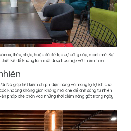
hư inox, thép, nhựa, hoặc đá để tạo sự cứng cáp, mạnh mẽ. Sự
à thiết kế để không làm mất đi sự hòa hợp với thiên nhiên.
nhiên
i. Nó giúp tiết kiệm chi phí điện năng và mang lại lợi ích cho
c các khoảng không gian không mái che để ánh sáng tự nhiên
 biện pháp che chắn vào những thời điểm nắng gắt trong ngày