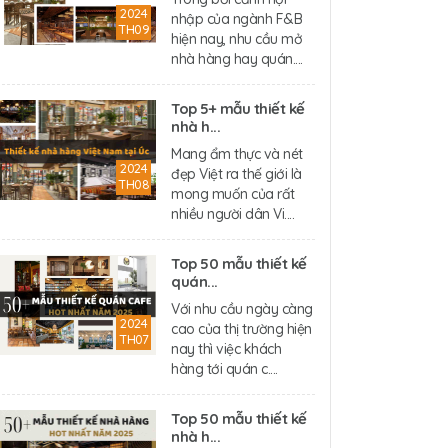
2024
nhập của ngành F&B
TH09
hiện nay, nhu cầu mở
nhà hàng hay quán....
Top 5+ mẫu thiết kế
nhà h...
Mang ẩm thực và nét
2024
đẹp Việt ra thế giới là
TH08
mong muốn của rất
nhiều người dân Vi....
Top 50 mẫu thiết kế
quán...
Với nhu cầu ngày càng
2024
cao của thị trường hiện
TH07
nay thì việc khách
hàng tới quán c....
Top 50 mẫu thiết kế
nhà h...