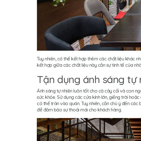
Tuy nhiên, có thể kết hợp thêm các chất liệu khác n
kết hợp giữa các chất liệu này cần sự tinh tế của nh
Tận dụng ánh sáng tự 
Ánh sáng tự nhiên luôn tốt cho cả cây cối và con ngườ
sức khỏe. Sử dụng các cửa kính lớn, giếng trời hoặ
có thể tràn vào quán. Tuy nhiên, cần chú ý đến các
để đảm bảo sự thoải mái cho khách hàng.