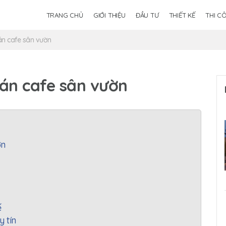
TRANG CHỦ
GIỚI THIỆU
ĐẦU TƯ
THIẾT KẾ
THI C
uán cafe sân vườn
uán cafe sân vườn
ờn
ế
y tín