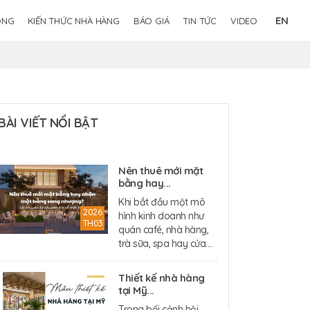
EN
ÔNG
KIẾN THỨC NHÀ HÀNG
BÁO GIÁ
TIN TỨC
VIDEO
BÀI VIẾT NỔI BẬT
Nên thuê mới mặt
bằng hay...
Khi bắt đầu một mô
2026
hình kinh doanh như
TH03
quán café, nhà hàng,
trà sữa, spa hay cửa....
Thiết kế nhà hàng
tại Mỹ...
Trong bối cảnh hội