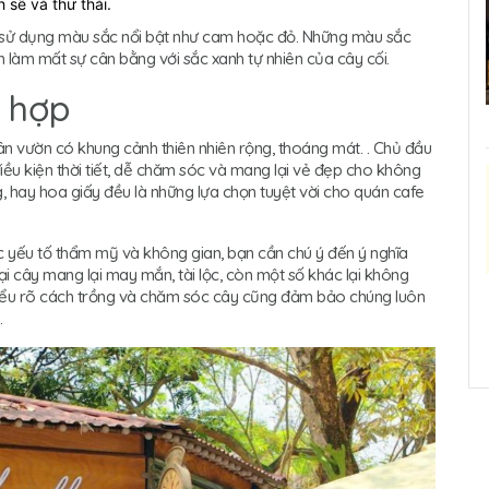
sẽ và thư thái.
ể sử dụng màu sắc nổi bật như cam hoặc đỏ. Những màu sắc
 làm mất sự cân bằng với sắc xanh tự nhiên của cây cối.
ù hợp
ân vườn có khung cảnh thiên nhiên rộng, thoáng mát. . Chủ đầu
iều kiện thời tiết, dễ chăm sóc và mang lại vẻ đẹp cho không
, hay hoa giấy đều là những lựa chọn tuyệt vời cho quán cafe
c yếu tố thẩm mỹ và không gian, bạn cần chú ý đến ý nghĩa
ại cây mang lại may mắn, tài lộc, còn một số khác lại không
 hiểu rõ cách trồng và chăm sóc cây cũng đảm bảo chúng luôn
.