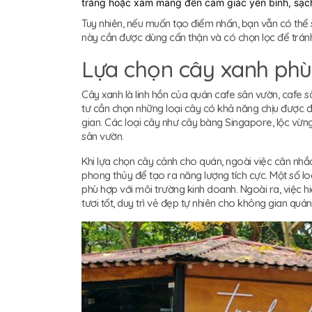
trắng hoặc xám mang đến cảm giác yên bình, sạch 
Tuy nhiên, nếu muốn tạo điểm nhấn, bạn vẫn có th
này cần được dùng cẩn thận và có chọn lọc để tránh
Lựa chọn cây xanh ph
Cây xanh là linh hồn của quán cafe sân vườn, cafe s
tư cần chọn những loại cây có khả năng chịu được đ
gian. Các loại cây như cây bàng Singapore, lộc vừng
sân vườn.
Khi lựa chọn cây cảnh cho quán, ngoài việc cân nhắ
phong thủy để tạo ra năng lượng tích cực. Một số lo
phù hợp với môi trường kinh doanh. Ngoài ra, việc
tươi tốt, duy trì vẻ đẹp tự nhiên cho không gian quán