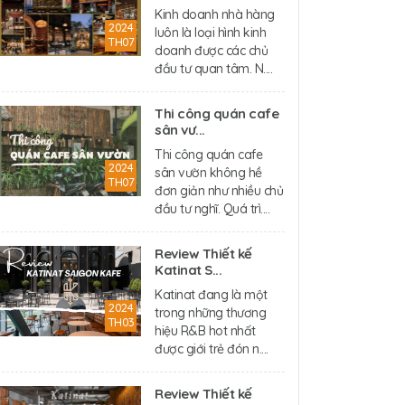
Kinh doanh nhà hàng
2024
luôn là loại hình kinh
TH07
doanh được các chủ
đầu tư quan tâm. N....
Thi công quán cafe
sân vư...
Thi công quán cafe
2024
sân vườn không hề
TH07
đơn giản như nhiều chủ
đầu tư nghĩ. Quá trì....
Review Thiết kế
Katinat S...
Katinat đang là một
2024
trong những thương
TH03
hiệu R&B hot nhất
được giới trẻ đón n....
Review Thiết kế