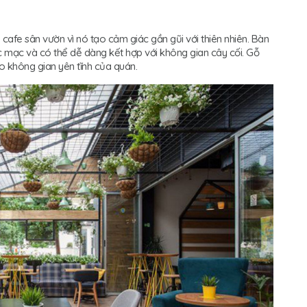
 cafe sân vườn vì nó tạo cảm giác gần gũi với thiên nhiên. Bàn
 mạc và có thể dễ dàng kết hợp với không gian cây cối. Gỗ
o không gian yên tĩnh của quán.