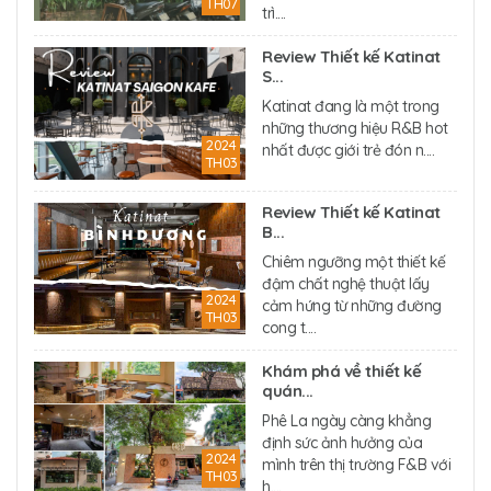
TH07
trì....
Review Thiết kế Katinat
S...
Katinat đang là một trong
những thương hiệu R&B hot
2024
nhất được giới trẻ đón n....
TH03
Review Thiết kế Katinat
B...
Chiêm ngưỡng một thiết kế
đậm chất nghệ thuật lấy
2024
cảm hứng từ những đường
TH03
cong t....
Khám phá về thiết kế
quán...
Phê La ngày càng khẳng
định sức ảnh hưởng của
2024
mình trên thị trường F&B với
TH03
h....