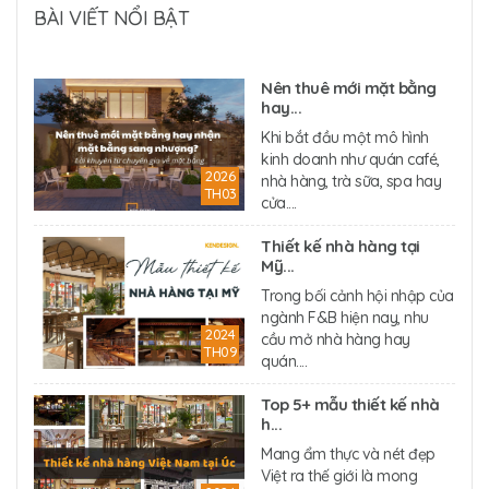
BÀI VIẾT NỔI BẬT
Nên thuê mới mặt bằng
hay...
Khi bắt đầu một mô hình
kinh doanh như quán café,
2026
nhà hàng, trà sữa, spa hay
TH03
cửa....
Thiết kế nhà hàng tại
Mỹ...
Trong bối cảnh hội nhập của
ngành F&B hiện nay, nhu
2024
cầu mở nhà hàng hay
TH09
quán....
Top 5+ mẫu thiết kế nhà
h...
Mang ẩm thực và nét đẹp
Việt ra thế giới là mong