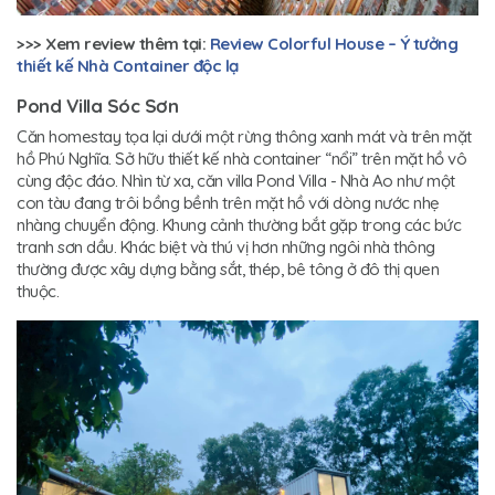
>>> Xem review thêm tại:
Review Colorful House – Ý tưởng
thiết kế Nhà Container độc lạ
Pond Villa Sóc Sơn
Căn homestay tọa lại dưới một rừng thông xanh mát và trên mặt
hồ Phú Nghĩa. Sở hữu thiết kế nhà container “nổi” trên mặt hồ vô
cùng độc đáo. Nhìn từ xa, căn villa Pond Villa - Nhà Ao như một
con tàu đang trôi bồng bềnh trên mặt hồ với dòng nước nhẹ
nhàng chuyển động. Khung cảnh thường bắt gặp trong các bức
tranh sơn dầu. Khác biệt và thú vị hơn những ngôi nhà thông
thường được xây dựng bằng sắt, thép, bê tông ở đô thị quen
thuộc.