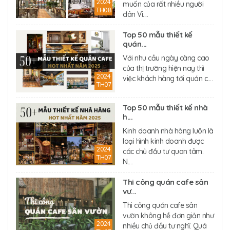
2024
muốn của rất nhiều người
TH08
dân Vi....
Top 50 mẫu thiết kế
quán...
Với nhu cầu ngày càng cao
của thị trường hiện nay thì
2024
việc khách hàng tới quán c....
TH07
Top 50 mẫu thiết kế nhà
h...
Kinh doanh nhà hàng luôn là
loại hình kinh doanh được
2024
các chủ đầu tư quan tâm.
TH07
N....
Thi công quán cafe sân
vư...
Thi công quán cafe sân
vườn không hề đơn giản như
2024
nhiều chủ đầu tư nghĩ. Quá