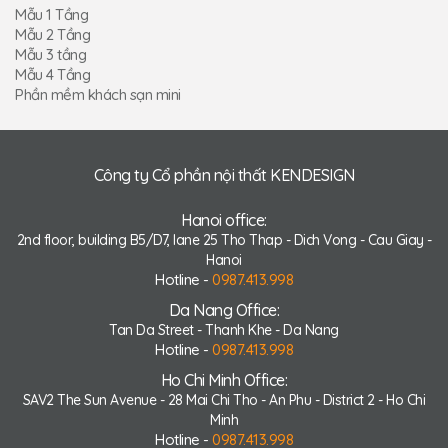
Mẫu 1 Tầng
Mẫu 2 Tầng
Mẫu 3 tầng
Mẫu 4 Tầng
Phần mềm khách sạn mini
Công ty Cổ phần nội thất KENDESIGN
Hanoi office:
2nd floor, building B5/D7, lane 25 Tho Thap - Dich Vong - Cau Giay -
Hanoi
Hotline -
0987.413.998
Da Nang Office:
Tan Da Street - Thanh Khe - Da Nang
Hotline -
0987.413.998
Ho Chi Minh Office:
SAV2 The Sun Avenue - 28 Mai Chi Tho - An Phu - District 2 - Ho Chi
Minh
Hotline -
0987.413.998