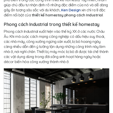
giúp chủ đầu tư nhận định rõ những đặc điểm của nó và dễ dàng
gây ấn tượng sâu sắc với du khách,
Ken Design
xin chỉ ra 8 đặc
điểm nổi bật của
thiết kế homestay phong cách Industrial
.
Phong cách Industrial trong thiết kế homestay
Phong cách Industrial xuất hiện vào thế kỷ XX ở các nước Châu
Âu. Khi mà cuộc cách mạng công nghiệp có dấu hiệu suy thoái,
các nhà máy, công xưởng ngừng sản xuất, bị bỏ hoang ngày
càng nhiều dẫn đến ý tưởng tận dụng những công trình này làm
nhà ở, nơi nghỉ chân. Thiết bị, máy móc bị bỏ đi được tái chế thành
các vật dụng dùng trong đời sống sinh hoạt hàng ngày hoặc
décor biến hóa công xưởng thành nhà ở.