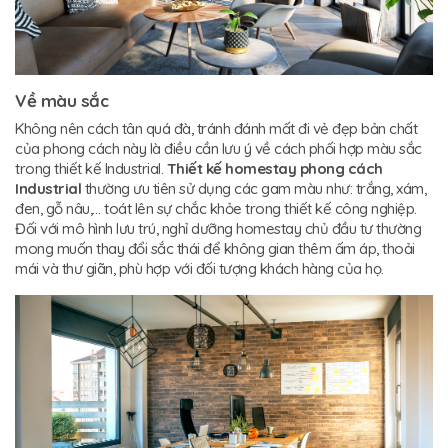
Về màu sắc
Không nên cách tân quá đà, tránh đánh mất đi vẻ đẹp bản chất
của phong cách này là điều cần lưu ý về cách phối hợp màu sắc
trong thiết kế Industrial.
Thiết kế homestay phong cách
Industrial
thường ưu tiên sử dụng các gam màu như: trắng, xám,
đen, gỗ nâu,… toát lên sự chắc khỏe trong thiết kế công nghiệp.
Đối với mô hình lưu trú, nghỉ dưỡng homestay chủ đầu tư thường
mong muốn thay đổi sắc thái để không gian thêm ấm áp, thoải
mái và thư giãn, phù hợp với đối tượng khách hàng của họ.