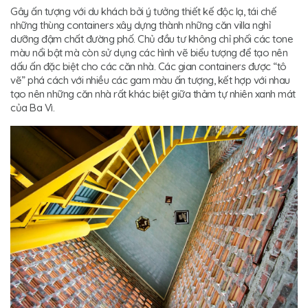
Gây ấn tượng với du khách bởi ý tưởng thiết kế độc lạ, tái chế
những thùng containers xây dựng thành những căn villa nghỉ
dưỡng đậm chất đường phố. Chủ đầu tư không chỉ phối các tone
màu nổi bật mà còn sử dụng các hình vẽ biểu tượng để tạo nên
dấu ấn đặc biệt cho các căn nhà. Các gian containers được “tô
vẽ” phá cách với nhiều các gam màu ấn tượng, kết hợp với nhau
tạo nên những căn nhà rất khác biệt giữa thảm tự nhiên xanh mát
của Ba Vì.