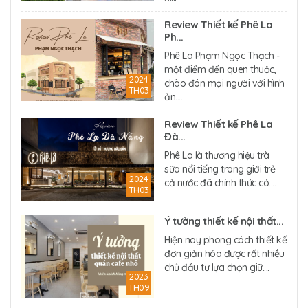
Review Thiết kế Phê La
Ph...
Phê La Phạm Ngọc Thạch -
một điểm đến quen thuộc,
2024
chào đón mọi người với hình
TH03
ản....
Review Thiết kế Phê La
Đà...
Phê La là thương hiệu trà
sữa nổi tiếng trong giới trẻ
2024
cả nước đã chính thức có....
TH03
Ý tưởng thiết kế nội thất...
Hiện nay phong cách thiết kế
đơn giản hóa được rất nhiều
chủ đầu tư lựa chọn giữ....
2023
TH09