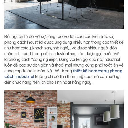
Bắt nguồn từ đó với sự sáng tạo vô tận của các kiến trúc sư,
phong cách Industrial được ứng dụng nhiều hơn trong các thiết kế
như homestay, khách sạn, nhà nghỉ,… và được nhiều người đón
nhận tích cực. Phong cách Industrial hay còn được gọi thuần Việt
là phong cách “công nghiệp”. Đúng với tên gọi của nó, Industrial
luôn đề cao sự đơn giản và thoải mái nhưng cũng phải toát lên vẻ
cứng cáp, khỏe khoắn. Nội thất trong
thiết kế homestay phong
cách Industrial
không chỉ có tính thẩm mỹ cao mà còn hướng
đến chức năng, tiện ích cho sinh hoạt hằng ngày.