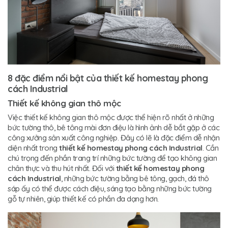
8 đặc điểm nổi bật của thiết kế homestay phong
cách Industrial
Thiết kế không gian thô mộc
Việc thiết kế không gian thô mộc được thể hiện rõ nhất ở những
bức tường thô, bê tông mài đơn điệu là hình ảnh dễ bắt gặp ở các
công xưởng sản xuất công nghiệp. Đây có lẽ là đặc điểm dễ nhận
diện nhất trong
thiết kế homestay phong cách Industrial
. Cần
chú trọng đến phần trang trí những bức tường để tạo không gian
chân thực và thu hút nhất. Đối với
thiết kế homestay phong
cách Industrial
, những bức tường bằng bê tông, gạch, đá thô
sáp ấy có thể được cách điệu, sáng tạo bằng những bức tường
gỗ tự nhiên, giúp thiết kế có phần đa dạng hơn.