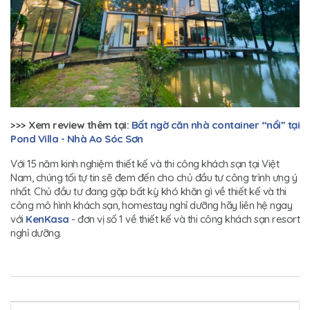
>>
> Xem review thêm tại:
Bất ngờ căn nhà container “nổi” tại
Pond Villa - Nhà Ao Sóc Sơn
Với 15 năm kinh nghiệm thiết kế và thi công khách sạn tại Việt
Nam, chúng tối tự tin sẽ đem đến cho chủ đầu tư công trình ưng ý
nhất. Chủ đầu tư đang gặp bất kỳ khó khăn gì về thiết kế và thi
công mô hình khách sạn, homestay nghỉ dưỡng hãy liên hệ ngay
với
KenKasa
- đơn vị số 1 về thiết kế và thi công khách sạn resort
nghỉ dưỡng.