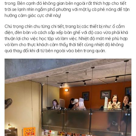
trong. Bên cạnh đó không gian bên ngoài rất thích hợp cho tiết
trời se lạnh nhìn ngắm phố phường với một ly cà phê nóng để tận
hưởng cảm giác cực chill này!
Chú trọng chỉn chu từng chi tiết, trang bị các thiết bị như: ổ cắm
điện, đèn bàn và cách sắp xếp bàn ghế với độ cao vừa phải khá
thuận lợi cho việc học tập và làm việc. Nhiệt độ mát mẻ phù hợp
và làm cho thực khách cảm thấy thời tiết cùng nhiệt độ không
quá thay đổi khi đi từ bên ngoài vào bên trong quán.