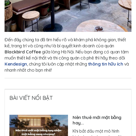
Đến đây chúng ta đã tìm hiểu rõ và khám phá không gian, thiết
kế, trang trí và cũng như là bí quyết kinh doanh của quán
Blackbird Coffee
giữa lòng Hà Nội. Nếu bạn đang có quan tâm
muốn thiết kế nội thất và thi công quán cà phê thì hãy theo dõi
Kendesign
, chúng tôi luôn cập nhật những
thông tin hữu ích
và
nhanh nhất cho bạn nhé!
BÀI VIẾT NỔI BẬT
Nên thuê mới mặt bằng
hay...
Khi bắt đầu một mô hình