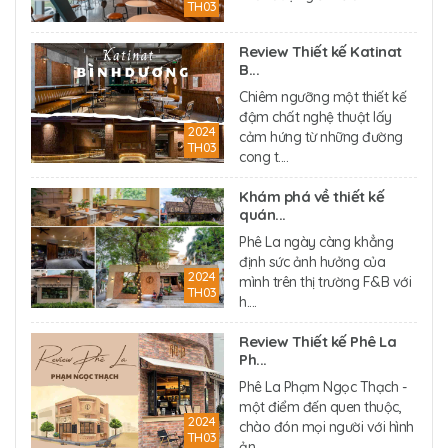
TH03
Review Thiết kế Katinat
B...
Chiêm ngưỡng một thiết kế
đậm chất nghệ thuật lấy
2024
cảm hứng từ những đường
TH03
cong t....
Khám phá về thiết kế
quán...
Phê La ngày càng khẳng
định sức ảnh hưởng của
2024
mình trên thị trường F&B với
TH03
h....
Review Thiết kế Phê La
Ph...
Phê La Phạm Ngọc Thạch -
một điểm đến quen thuộc,
2024
chào đón mọi người với hình
TH03
ản....