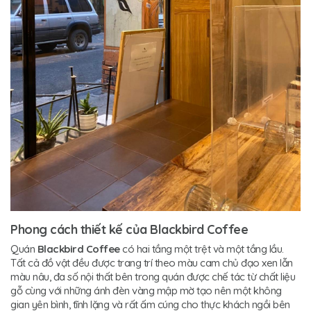
Phong cách thiết kế của Blackbird Coffee
Quán
Blackbird Coffee
có hai tầng một trệt và một tầng lầu.
Tất cả đồ vật đều được trang trí theo màu cam chủ đạo xen lẫn
màu nâu, đa số nội thất bên trong quán được chế tác từ chất liệu
gỗ cùng với những ánh đèn vàng mập mờ tạo nên một không
gian yên bình, tĩnh lặng và rất ấm cúng cho thực khách ngồi bên