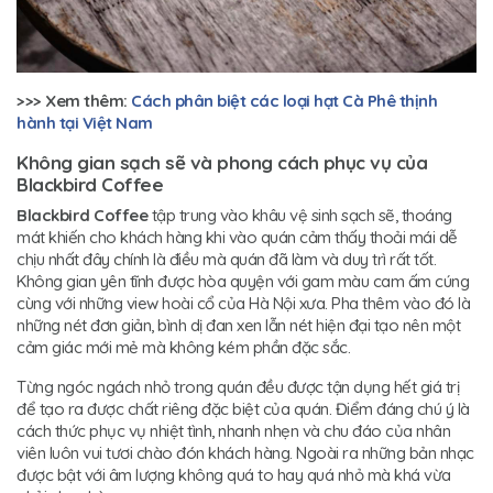
>>> Xem thêm:
Cách phân biệt các loại hạt Cà Phê thịnh
hành tại Việt Nam
Không gian sạch sẽ và phong cách phục vụ của
Blackbird Coffee
Blackbird Coffee
tập trung vào khâu vệ sinh sạch sẽ, thoáng
mát khiến cho khách hàng khi vào quán cảm thấy thoải mái dễ
chịu nhất đây chính là điều mà quán đã làm và duy trì rất tốt.
Không gian yên tĩnh được hòa quyện với gam màu cam ấm cúng
cùng với những view hoài cổ của Hà Nội xưa. Pha thêm vào đó là
những nét đơn giản, bình dị đan xen lẫn nét hiện đại tạo nên một
cảm giác mới mẻ mà không kém phần đặc sắc.
Từng ngóc ngách nhỏ trong quán đều được tận dụng hết giá trị
để tạo ra được chất riêng đặc biệt của quán. Điểm đáng chú ý là
cách thức phục vụ nhiệt tình, nhanh nhẹn và chu đáo của nhân
viên luôn vui tươi chào đón khách hàng. Ngoài ra những bản nhạc
được bật với âm lượng không quá to hay quá nhỏ mà khá vừa