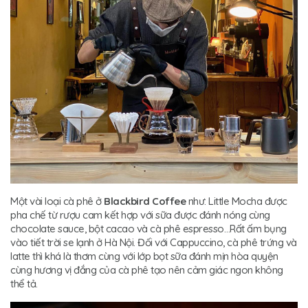
Một vài loại cà phê ở
Blackbird Coffee
như: Little Mocha được
pha chế từ rượu cam kết hợp với sữa được đánh nóng cùng
chocolate sauce, bột cacao và cà phê espresso…Rất ấm bụng
vào tiết trời se lạnh ở Hà Nội. Đối với Cappuccino, cà phê trứng và
latte thì khá là thơm cùng với lớp bọt sữa đánh mịn hòa quyện
cùng hương vị đắng của cà phê tạo nên cảm giác ngon không
thể tả.