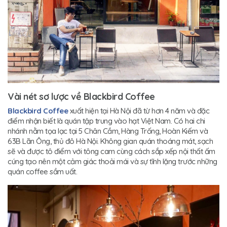
Vài nét sơ lược về Blackbird Coffee
Blackbird Coffee
xuất hiện tại Hà Nội đã từ hơn 4 năm và đặc
điểm nhận biết là quán tập trung vào hạt Việt Nam. Có hai chi
nhánh nằm tọa lạc tại 5 Chân Cầm, Hàng Trống, Hoàn Kiếm và
63B Lãn Ông, thủ đô Hà Nội. Không gian quán thoáng mát, sạch
sẽ và được tô điểm với tông cam cùng cách sắp xếp nội thất ấm
cúng tạo nên một cảm giác thoải mái và sự tĩnh lặng trước những
quán coffee sầm uất.