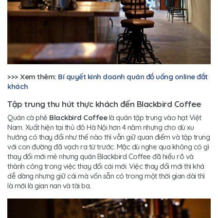
>>> Xem thêm:
Bí quyết kinh doanh quán đồ uống online đắt
khách
Tập trung thu hút thực khách đến Blackbird Coffee
Quán cà phê
Blackbird Coffee
là quán tập trung vào hạt Việt
Nam. Xuất hiện tại thủ đô Hà Nội hơn 4 năm nhưng cho dù xu
hướng có thay đổi như thế nào thì vẫn giữ quan điểm và tập trung
với con đường đã vạch ra từ trước. Mặc dù nghe qua không có gì
thay đổi mới mẻ nhưng quán Blackbird Coffee đã hiểu rõ và
thành công trong việc thay đổi cái mới. Việc thay đổi mới thì khá
dễ dàng nhưng giữ cái mà vốn sẵn có trong một thời gian dài thì
là mới là gian nan và tài ba.