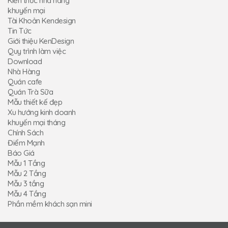
Kiến thức nhà hàng
khuyến mại
Tài Khoản Kendesign
Tin Tức
Giới thiệu KenDesign
Quy trình làm việc
Download
Nhà Hàng
Quán cafe
Quán Trà Sữa
Mẫu thiết kế đẹp
Xu hướng kinh doanh
khuyến mại tháng
Chính Sách
Điểm Mạnh
Báo Giá
Mẫu 1 Tầng
Mẫu 2 Tầng
Mẫu 3 tầng
Mẫu 4 Tầng
Phần mềm khách sạn mini