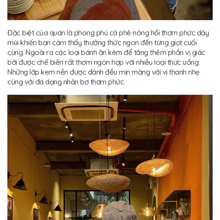
Đặc biệt của quán là phong phú cà phê nóng hổi thơm phức dậy
mùi khiến bạn cảm thấy thưởng thức ngon đến từng giọt cuối
cùng. Ngoài ra các loại bánh ăn kèm để tăng thêm phần vị giác
bởi được chế biến rất thơm ngon hợp với nhiều loại thức uống.
Những lớp kem nền được đánh đều mịn màng với vị thanh nhẹ
cùng với đa dạng nhân bơ thơm phức.