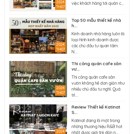
2024
việc khách hàng tới quán c....
TH07
Top 50 mẫu thiết kế nhà
h...
Kinh doanh nhà hàng luôn là
loại hình kinh doanh được
2024
các chủ đầu tư quan tâm.
TH07
N....
Thi công quán cafe sân
vư...
Thi công quán cafe sân
vườn không hề đơn giản như
2024
nhiều chủ đầu tư nghĩ. Quá
TH07
trì....
Review Thiết kế Katinat
S...
Katinat đang là một trong
những thương hiệu R&B hot
2024
nhất được giới trẻ đón n....