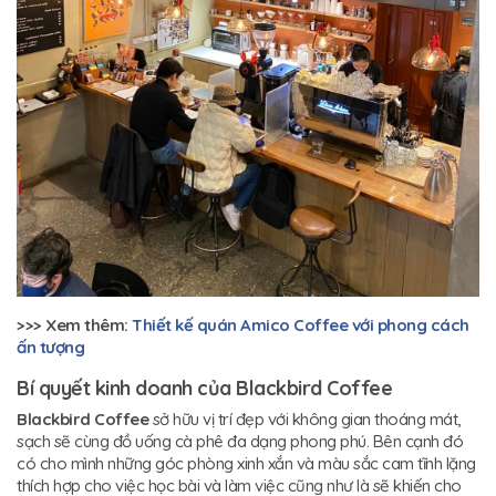
>>> Xem thêm:
Thiết kế quán Amico Coffee với phong cách
ấn tượng
Bí quyết kinh doanh của Blackbird Coffee
Blackbird Coffee
sở hữu vị trí đẹp với không gian thoáng mát,
sạch sẽ cùng đồ uống cà phê đa dạng phong phú. Bên cạnh đó
có cho mình những góc phòng xinh xắn và màu sắc cam tĩnh lặng
thích hợp cho việc học bài và làm việc cũng như là sẽ khiến cho