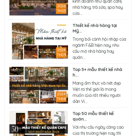
kinh doanh như quán café,
2026
nhà hàng, trà sữa, spa hay
TH03
cửa....
Thiết kế nhà hàng tại
Mỹ...
Trong bối cảnh hội nhập của
ngành F&B hiện nay, nhu
2024
cầu mở nhà hàng hay
TH09
quán....
Top 5+ mẫu thiết kế nhà
h...
Mang ẩm thực và nét đẹp
Việt ra thế giới là mong
2024
muốn của rất nhiều người
TH08
dân Vi....
Top 50 mẫu thiết kế
quán...
Với nhu cầu ngày càng cao
của thị trường hiện nay thì