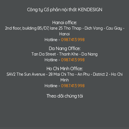
Công ty Cổ phần nội thất KENDESIGN
Hanoi office:
2nd floor, building B5/D7, lane 25 Tho Thap - Dich Vong - Cau Giay -
Hanoi
Hotline -
0987.413.998
Da Nang Office:
Tan Da Street - Thanh Khe - Da Nang
Hotline -
0987.413.998
Ho Chi Minh Office:
SAV2 The Sun Avenue - 28 Mai Chi Tho - An Phu - District 2 - Ho Chi
Minh
Hotline -
0987.413.998
Theo dõi chúng tôi