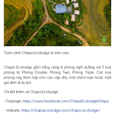
Toàn cảnh Chapa Ecolodge từ trên cao
Chapa Ecolodge gồm tổng cộng 6 phòng nghỉ dưỡng với 3 loại
phòng là: Phòng Double, Phòng Twin, Phòng Triple. Các loại
phòng này thích hợp cho các cặp đôi, một nhóm bạn hoặc một
gia đình đi du lịch.
Chi tiết thêm về Chapa Ecolodge:
- Fanpage:
https://www.facebook.com/ChapaEcolodgeInSapa
- Website:
https://chapaecolodge.com/chapa-ecolodge/