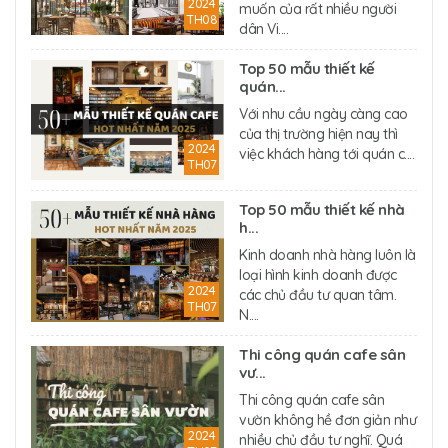
2024
muốn của rất nhiều người
TH08
dân Vi....
Top 50 mẫu thiết kế
quán...
Với nhu cầu ngày càng cao
của thị trường hiện nay thì
2024
việc khách hàng tới quán c....
TH07
Top 50 mẫu thiết kế nhà
h...
Kinh doanh nhà hàng luôn là
loại hình kinh doanh được
2024
các chủ đầu tư quan tâm.
TH07
N....
Thi công quán cafe sân
vư...
Thi công quán cafe sân
vườn không hề đơn giản như
2024
nhiều chủ đầu tư nghĩ. Quá