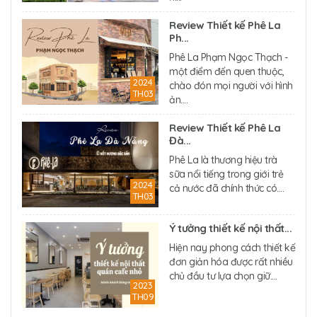
Review Thiết kế Phê La
Ph...
Phê La Phạm Ngọc Thạch -
một điểm đến quen thuộc,
2024
chào đón mọi người với hình
TH03
ản....
Review Thiết kế Phê La
Đà...
Phê La là thương hiệu trà
sữa nổi tiếng trong giới trẻ
2024
cả nước đã chính thức có....
TH03
Ý tưởng thiết kế nội thất...
Hiện nay phong cách thiết kế
đơn giản hóa được rất nhiều
chủ đầu tư lựa chọn giữ....
2023
TH09