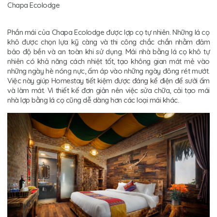
Chapa Ecolodge
Phần mái của Chapa Ecolodge được lợp cọ tự nhiên. Những lá cọ
khô được chọn lựa kỹ càng và thi công chắc chắn nhằm đảm
bảo độ bền và an toàn khi sử dụng. Mái nhà bằng lá cọ khô tự
nhiên có khả năng cách nhiệt tốt, tạo không gian mát mẻ vào
những ngày hè nóng nực, ấm áp vào những ngày đông rét mướt.
Việc này giúp Homestay tiết kiệm được đáng kể điện để sưởi ấm
và làm mát. Vì thiết kế đơn giản nên việc sửa chữa, cải tạo mái
nhà lợp bằng lá cọ cũng dễ dàng hơn các loại mái khác.