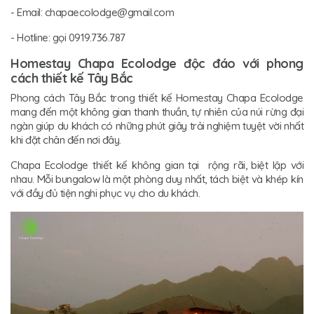
- Email: chapaecolodge@gmail.com
- Hotline: gọi 0919.736.787
Homestay Chapa Ecolodge độc đáo với phong
cách thiết kế Tây Bắc
Phong cách Tây Bắc trong thiết kế Homestay Chapa Ecolodge
mang đến một không gian thanh thuần, tự nhiên của núi rừng đại
ngàn giúp du khách có những phút giây trải nghiệm tuyệt vời nhất
khi đặt chân đến nơi đây.
Chapa Ecolodge thiết kế không gian tại rộng rãi, biệt lập với
nhau. Mỗi bungalow là một phòng duy nhất, tách biệt và khép kín
với đầy đủ tiện nghi phục vụ cho du khách.