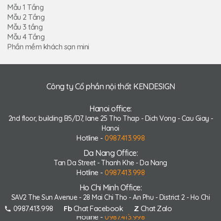
Mẫu 1 Tầng
Mẫu 2 Tầng
Mẫu 3 tầng
Mẫu 4 Tầng
Phần mềm khách sạn mini
Công ty Cổ phần nội thất KENDESIGN
Hanoi office:
2nd floor, building B5/D7, lane 25 Tho Thap - Dich Vong - Cau Giay -
Hanoi
Hotline -
0987.413.998
Da Nang Office:
Tan Da Street - Thanh Khe - Da Nang
Hotline -
0987.413.998
Ho Chi Minh Office:
SAV2 The Sun Avenue - 28 Mai Chi Tho - An Phu - District 2 - Ho Chi
Minh
0987.413.998
Fb
Chat Facebook
Z
Chat Zalo
Hotline -
0987.413.998