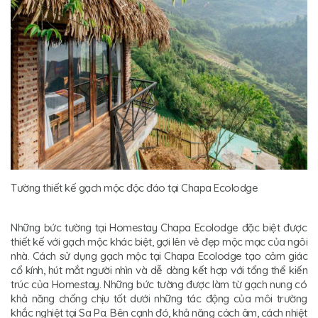
Tường thiết kế gạch mộc độc đáo tại Chapa Ecolodge
Những bức tường tại Homestay Chapa Ecolodge đặc biệt được
thiết kế với gạch mộc khác biệt, gợi lên vẻ đẹp mộc mạc của ngôi
nhà. Cách sử dụng gạch mộc tại Chapa Ecolodge tạo cảm giác
cổ kính, hút mắt người nhìn và dễ dàng kết hợp với tổng thể kiến
trúc của Homestay. Những bức tường được làm từ gạch nung có
khả năng chống chịu tốt dưới những tác động của môi trường
khắc nghiệt tại Sa Pa. Bên cạnh đó, khả năng cách âm, cách nhiệt