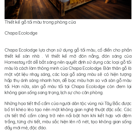
Thiết kế gỗ tối màu trong phòng của
Chapa Ecolodge
Chapa Ecolodge lựa chọn sử dụng gỗ tối màu, cổ điển cho phần
thiết kế sàn nhà . Vì thiết kế mở đón nắng, đón sáng của
Homestay rất dễ bắt sáng nên quyết định sử dụng các loại gỗ tối
màu là cách làm thông minh của Chapa Ecolodge. Bản thân gỗ là
một vật liệu nhạy sáng, các loại gỗ sáng màu sẽ có hiện tượng
hấp thụ ánh sáng nhanh hơn, dễ bạc màu hơn so với sàn gỗ màu
tối. Hơn nữa, sàn gỗ màu tối tại Chapa Ecolodge còn đem lại
không gian sống sang trọng, lịch sự cho căn phòng.
Những họa tiết thổ cẩm của người dân tộc vùng núi Tây Bắc được
bố trí khéo léo tạo nên một không gian nghệ thuật đặc sắc. Các
chi tiết thổ cẩm càng trở nên nổi bật hơn khi kết hợp với đệm
trắng, từng chi tiết, màu sắc hiện lên rõ nét, tạo không gian sống
đầy mới mẻ, độc đáo.