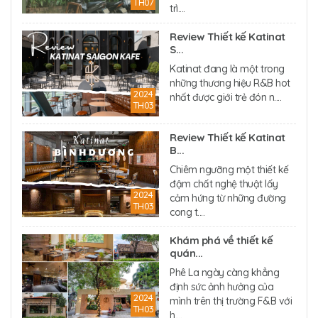
TH07
trì....
Review Thiết kế Katinat
S...
Katinat đang là một trong
những thương hiệu R&B hot
2024
nhất được giới trẻ đón n....
TH03
Review Thiết kế Katinat
B...
Chiêm ngưỡng một thiết kế
đậm chất nghệ thuật lấy
2024
cảm hứng từ những đường
TH03
cong t....
Khám phá về thiết kế
quán...
Phê La ngày càng khẳng
định sức ảnh hưởng của
2024
mình trên thị trường F&B với
TH03
h....