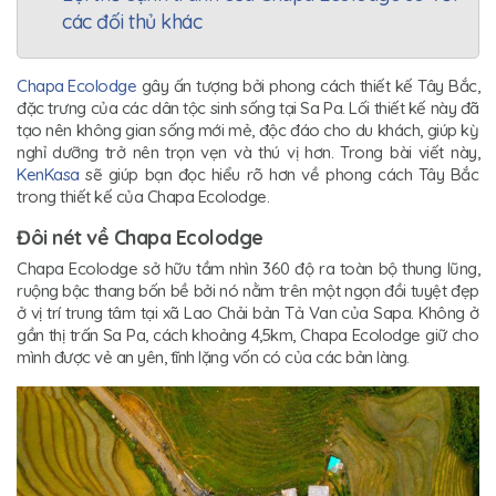
các đối thủ khác
Chapa Ecolodge
gây ấn tượng bởi phong cách thiết kế Tây Bắc,
đặc trưng của các dân tộc sinh sống tại Sa Pa. Lối thiết kế này đã
tạo nên không gian sống mới mẻ, độc đáo cho du khách, giúp kỳ
nghỉ dưỡng trở nên trọn vẹn và thú vị hơn. Trong bài viết này,
KenKasa
sẽ giúp bạn đọc hiểu rõ hơn về phong cách Tây Bắc
trong thiết kế của Chapa Ecolodge.
Đôi nét về Chapa Ecolodge
Chapa Ecolodge sở hữu tầm nhìn 360 độ ra toàn bộ thung lũng,
ruộng bậc thang bốn bề bởi nó nằm trên một ngọn đồi tuyệt đẹp
ở vị trí trung tâm tại xã Lao Chải bản Tả Van của Sapa. Không ở
gần thị trấn Sa Pa, cách khoảng 4,5km, Chapa Ecolodge giữ cho
mình được vẻ an yên, tĩnh lặng vốn có của các bản làng.