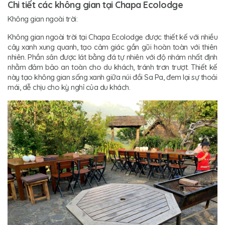
Chi tiết các không gian tại Chapa Ecolodge
Không gian ngoài trời:
Không gian ngoài trời tại Chapa Ecolodge được thiết kế với nhiều
cây xanh xung quanh, tạo cảm giác gần gũi hoàn toàn với thiên
nhiên. Phần sân được lát bằng đá tự nhiên với độ nhám nhất định
nhằm đảm bảo an toàn cho du khách, tránh trơn trượt. Thiết kế
này tạo không gian sống xanh giữa núi đồi Sa Pa, đem lại sự thoải
mái, dễ chịu cho kỳ nghỉ của du khách.