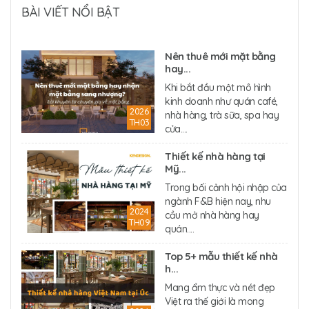
BÀI VIẾT NỔI BẬT
Nên thuê mới mặt bằng
hay...
Khi bắt đầu một mô hình
kinh doanh như quán café,
2026
nhà hàng, trà sữa, spa hay
TH03
cửa....
Thiết kế nhà hàng tại
Mỹ...
Trong bối cảnh hội nhập của
ngành F&B hiện nay, nhu
2024
cầu mở nhà hàng hay
TH09
quán....
Top 5+ mẫu thiết kế nhà
h...
Mang ẩm thực và nét đẹp
Việt ra thế giới là mong