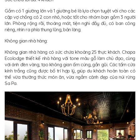
Gồm có 1 giường lớn và 1 giường bé là lựa chọn tuyệt vời cho các
cặp vợ chồng có 2 con nhỏ, hoặc tốt cho nhóm bạn gồm 3 người
lớn. Phòng rộng rãi, thoáng mát, tiện nghi đầy đủ, có ban công
riêng, nhìn ra phía thung lũng, bản làng.
Không gian nhà hàng:
Không gian nhà hàng có sức chứa khoảng 25 thực khách. Chapa
Ecolodge thiết kế nhà hàng với tone màu gỗ làm chủ đạo, cùng
với ánh đèn vàng, tạo không gian ấm cúng, gần gũi. Các tấm cửa
kính trắng cũng được bố trí hợp lý, giúp du khách hoàn toàn có
thể vừa thưởng thức món ăn, vừa ngắm cảnh đẹp của núi rừng
Sa Pa.