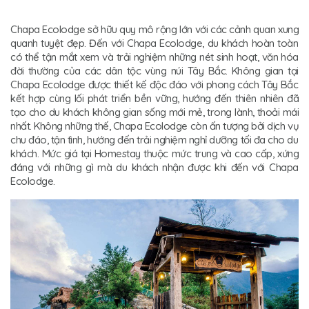
Chapa Ecolodge sở hữu quy mô rộng lớn với các cảnh quan xung
quanh tuyệt đẹp. Đến với Chapa Ecolodge, du khách hoàn toàn
có thể tận mắt xem và trải nghiệm những nét sinh hoạt, văn hóa
đời thường của các dân tộc vùng núi Tây Bắc. Không gian tại
Chapa Ecolodge được thiết kế độc đáo với phong cách Tây Bắc
kết hợp cùng lối phát triển bền vững, hướng đến thiên nhiên đã
tạo cho du khách không gian sống mới mẻ, trong lành, thoải mái
nhất. Không những thế, Chapa Ecolodge còn ấn tượng bởi dịch vụ
chu đáo, tận tình, hướng đến trải nghiệm nghỉ dưỡng tối đa cho du
khách. Mức giá tại Homestay thuộc mức trung và cao cấp, xứng
đáng với những gì mà du khách nhận được khi đến với Chapa
Ecolodge.