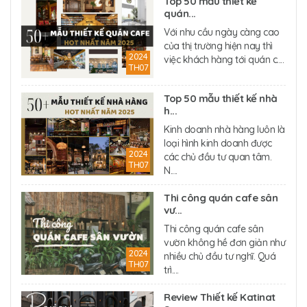
Top 50 mẫu thiết kế
quán...
Với nhu cầu ngày càng cao
của thị trường hiện nay thì
2024
việc khách hàng tới quán c....
TH07
Top 50 mẫu thiết kế nhà
h...
Kinh doanh nhà hàng luôn là
loại hình kinh doanh được
2024
các chủ đầu tư quan tâm.
TH07
N....
Thi công quán cafe sân
vư...
Thi công quán cafe sân
vườn không hề đơn giản như
2024
nhiều chủ đầu tư nghĩ. Quá
TH07
trì....
Review Thiết kế Katinat