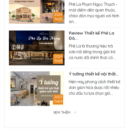
Phê La Phạm Ngọc Thạch -
một điểm đến quen thuộc,
2024
chào đón mọi người với hình
TH03
ản....
Review Thiết kế Phê La
Đà...
Phê La là thương hiệu trà
sữa nổi tiếng trong giới trẻ
2024
cả nước đã chính thức có....
TH03
Ý tưởng thiết kế nội thất...
Hiện nay phong cách thiết kế
đơn giản hóa được rất nhiều
chủ đầu tư lựa chọn giữ....
2023
TH09
XEM THÊM