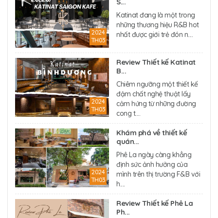
S...
Katinat đang là một trong
những thương hiệu R&B hot
2024
nhất được giới trẻ đón n....
TH03
Review Thiết kế Katinat
B...
Chiêm ngưỡng một thiết kế
đậm chất nghệ thuật lấy
2024
cảm hứng từ những đường
TH03
cong t....
Khám phá về thiết kế
quán...
Phê La ngày càng khẳng
định sức ảnh hưởng của
2024
mình trên thị trường F&B với
TH03
h....
Review Thiết kế Phê La
Ph...