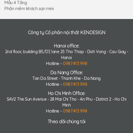
Mẫu 4 Tầng
Phần mềm khách sạn mini
Công ty Cổ phần nội thất KENDESIGN
Hanoi office:
2nd floor, building B5/D7, lane 25 Tho Thap - Dich Vong - Cau Giay -
Hanoi
Hotline -
0987.413.998
Da Nang Office:
Tan Da Street - Thanh Khe - Da Nang
Hotline -
0987.413.998
Ho Chi Minh Office:
SAV2 The Sun Avenue - 28 Mai Chi Tho - An Phu - District 2 - Ho Chi
Minh
Hotline -
0987.413.998
Theo dõi chúng tôi