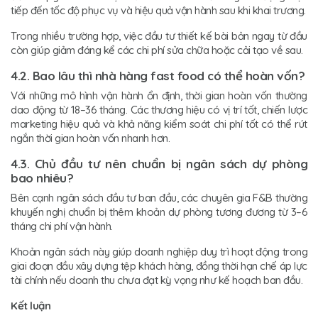
tiếp đến tốc độ phục vụ và hiệu quả vận hành sau khi khai trương.
Trong nhiều trường hợp, việc đầu tư thiết kế bài bản ngay từ đầu
còn giúp giảm đáng kể các chi phí sửa chữa hoặc cải tạo về sau.
4.2. Bao lâu thì nhà hàng fast food có thể hoàn vốn?
Với những mô hình vận hành ổn định, thời gian hoàn vốn thường
dao động từ 18–36 tháng. Các thương hiệu có vị trí tốt, chiến lược
marketing hiệu quả và khả năng kiểm soát chi phí tốt có thể rút
ngắn thời gian hoàn vốn nhanh hơn.
4.3. Chủ đầu tư nên chuẩn bị ngân sách dự phòng
bao nhiêu?
Bên cạnh ngân sách đầu tư ban đầu, các chuyên gia F&B thường
khuyến nghị chuẩn bị thêm khoản dự phòng tương đương từ 3–6
tháng chi phí vận hành.
Khoản ngân sách này giúp doanh nghiệp duy trì hoạt động trong
giai đoạn đầu xây dựng tệp khách hàng, đồng thời hạn chế áp lực
tài chính nếu doanh thu chưa đạt kỳ vọng như kế hoạch ban đầu.
Kết luận