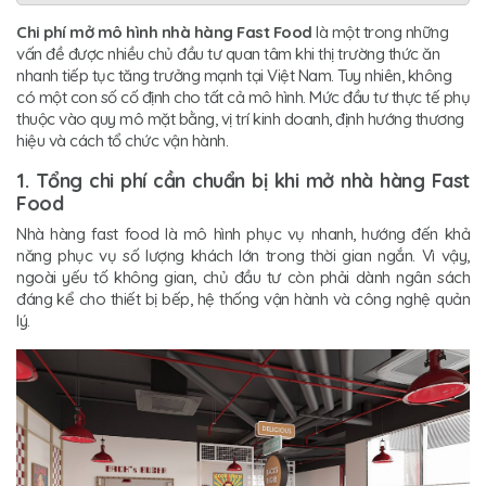
Chi phí mở mô hình nhà hàng Fast Food
là một trong những
vấn đề được nhiều chủ đầu tư quan tâm khi thị trường thức ăn
nhanh tiếp tục tăng trưởng mạnh tại Việt Nam. Tuy nhiên, không
có một con số cố định cho tất cả mô hình. Mức đầu tư thực tế phụ
thuộc vào quy mô mặt bằng, vị trí kinh doanh, định hướng thương
hiệu và cách tổ chức vận hành.
1. Tổng chi phí cần chuẩn bị khi mở nhà hàng Fast
Food
Nhà hàng fast food là mô hình phục vụ nhanh, hướng đến khả
năng phục vụ số lượng khách lớn trong thời gian ngắn. Vì vậy,
ngoài yếu tố không gian, chủ đầu tư còn phải dành ngân sách
đáng kể cho thiết bị bếp, hệ thống vận hành và công nghệ quản
lý.