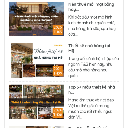
Nên thuê mới mặt bằng
hay...
Khi bắt đầu một mô hình
kinh doanh như quán café,
2026
nhà hàng, trà sữa, spa hay
TH03
cửa....
Thiết kế nhà hàng tại
Mỹ...
Trong bối cảnh hội nhập của
ngành F&B hiện nay, nhu
2024
cầu mở nhà hàng hay
TH09
quán....
Top 5+ mẫu thiết kế nhà
h...
Mang ẩm thực và nét đẹp
Việt ra thế giới là mong
2024
muốn của rất nhiều người
TH08
dân Vi....