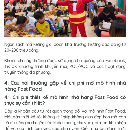
Ngân sách marketing giai đoạn khai trương thường dao động từ
20–200 triệu đồng.
Khoản chi này thường được sử dụng cho quảng cáo Facebook,
TikTok, chương trình khuyến mãi, KOL/KOC và các hoạt động
truyền thông địa phương.
4. Câu hỏi thường gặp về chi phí mở mô hình nhà
hàng Fast Food
4.1. Chi phí thiết kế mô hình nhà hàng Fast Food có
thực sự cần thiết?
Đây là khoản đầu tư rất quan trọng đối với mô hình Fast Food.
Một bản thiết kế tốt không chỉ giúp không gian đẹp hơn mà còn
tối ưu luồng di chuyển của khách hàng, khu vực gọi món, khu nhận
đồ và quy trình làm việc của nhân viên. Điều này tác động trực