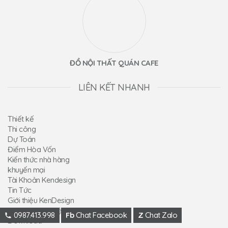
ĐỒ NỘI THẤT QUÁN CAFE
LIÊN KẾT NHANH
Thiết kế
Thi công
Dự Toán
Điểm Hòa Vốn
Kiến thức nhà hàng
khuyến mại
Tài Khoản Kendesign
Tin Tức
Giới thiệu KenDesign
Quy trình làm việc
0987.413.998
Fb
Chat Facebook
Z
Chat Zalo
Download