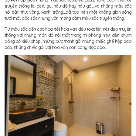
truyền thống là: đen, gụ, nâu đỏ hay nâu gỗ,…và những màu sắc
nổi bật như: vàng, xanh, trắng…đã tạo nên một không gian sống
tươi mới, đặc sắc nhưng vẫn mang đậm màu sắc truyền thống.
Từ màu sắc đến các họa tiết hoa văn đều toát lên nét đẹp truyền
thống với những món đồ nội thất trang trí phòng như: đèn chùm
đồng cổ kiểu pháp, những bức tranh gỗ, những chiếc ghế hộp bao
cấp, những chiếc gối với hoa văn con công độc đáo…