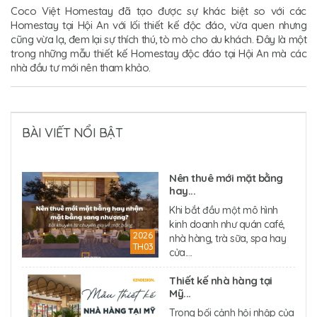
Coco Việt Homestay đã tạo được sự khác biệt so với các
Homestay tại Hội An với lối thiết kế độc đáo, vừa quen nhưng
cũng vừa lạ, đem lại sự thích thú, tò mò cho du khách. Đây là một
trong những mẫu thiết kế Homestay độc đáo tại Hội An mà các
nhà đầu tư mới nên tham khảo.
BÀI VIẾT NỔI BẬT
Nên thuê mới mặt bằng
hay...
Khi bắt đầu một mô hình
kinh doanh như quán café,
2026
nhà hàng, trà sữa, spa hay
TH03
cửa....
Thiết kế nhà hàng tại
Mỹ...
Trong bối cảnh hội nhập của