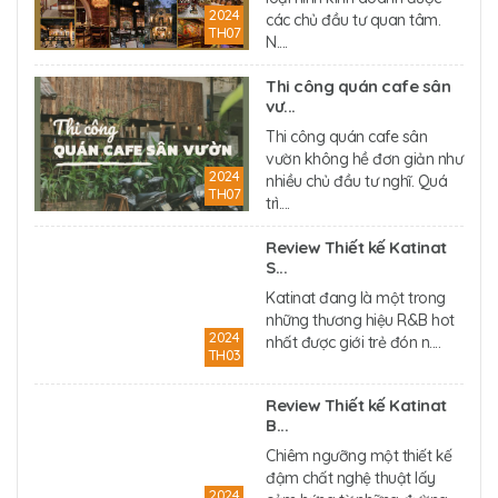
2024
các chủ đầu tư quan tâm.
TH07
N....
Thi công quán cafe sân
vư...
Thi công quán cafe sân
vườn không hề đơn giản như
2024
nhiều chủ đầu tư nghĩ. Quá
TH07
trì....
Review Thiết kế Katinat
S...
Katinat đang là một trong
những thương hiệu R&B hot
2024
nhất được giới trẻ đón n....
TH03
Review Thiết kế Katinat
B...
Chiêm ngưỡng một thiết kế
đậm chất nghệ thuật lấy
2024