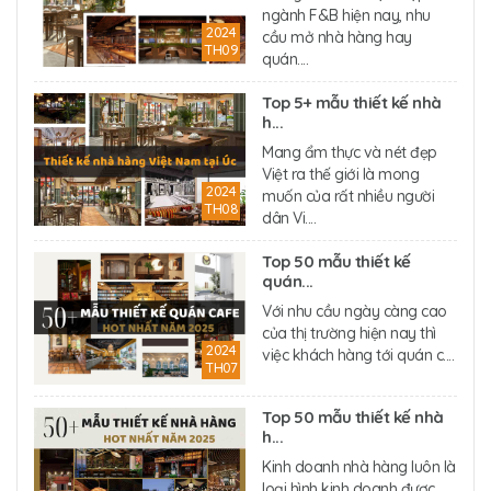
ngành F&B hiện nay, nhu
2024
cầu mở nhà hàng hay
TH09
quán....
Top 5+ mẫu thiết kế nhà
h...
Mang ẩm thực và nét đẹp
Việt ra thế giới là mong
2024
muốn của rất nhiều người
TH08
dân Vi....
Top 50 mẫu thiết kế
quán...
Với nhu cầu ngày càng cao
của thị trường hiện nay thì
2024
việc khách hàng tới quán c....
TH07
Top 50 mẫu thiết kế nhà
h...
Kinh doanh nhà hàng luôn là
loại hình kinh doanh được