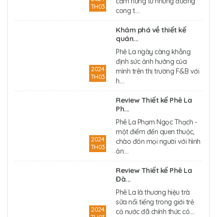
cảm hứng từ những đường
TH03
cong t....
Khám phá về thiết kế
quán...
Phê La ngày càng khẳng
định sức ảnh hưởng của
2024
mình trên thị trường F&B với
TH03
h....
Review Thiết kế Phê La
Ph...
Phê La Phạm Ngọc Thạch -
một điểm đến quen thuộc,
2024
chào đón mọi người với hình
TH03
ản....
Review Thiết kế Phê La
Đà...
Phê La là thương hiệu trà
sữa nổi tiếng trong giới trẻ
2024
cả nước đã chính thức có....
TH03