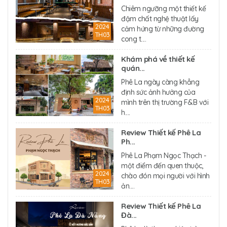
Chiêm ngưỡng một thiết kế
đậm chất nghệ thuật lấy
2024
cảm hứng từ những đường
TH03
cong t....
Khám phá về thiết kế
quán...
Phê La ngày càng khẳng
định sức ảnh hưởng của
2024
mình trên thị trường F&B với
TH03
h....
Review Thiết kế Phê La
Ph...
Phê La Phạm Ngọc Thạch -
một điểm đến quen thuộc,
2024
chào đón mọi người với hình
TH03
ản....
Review Thiết kế Phê La
Đà...