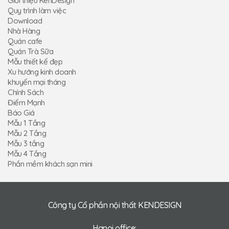
Giới thiệu KenDesign
Quy trình làm việc
Download
Nhà Hàng
Quán cafe
Quán Trà Sữa
Mẫu thiết kế đẹp
Xu hướng kinh doanh
khuyến mại tháng
Chính Sách
Điểm Mạnh
Báo Giá
Mẫu 1 Tầng
Mẫu 2 Tầng
Mẫu 3 tầng
Mẫu 4 Tầng
Phần mềm khách sạn mini
Công ty Cổ phần nội thất KENDESIGN
Hanoi office: