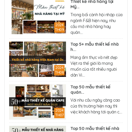
Thiết kế nhà hàng tại
Mỹ...
Trong bối cảnh hội nhập của
ngành F&B hiện nay, nhu
2024
cầu mở nhà hàng hay
TH09
quán....
Top 5+ mẫu thiết kế nhà
h...
Mang ẩm thực và nét đẹp
Việt ra thế giới là mong
2024
muốn của rất nhiều người
TH08
dân Vi....
Top 50 mẫu thiết kế
quán...
Với nhu cầu ngày càng cao
của thị trường hiện nay thì
2024
việc khách hàng tới quán c....
TH07
Top 50 mẫu thiết kế nhà