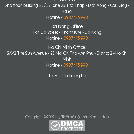
2nd floor, building B5/D7, lane 25 Tho Thap - Dich Vong - Cau Giay -
Hanoi
Hotline -
0987.413.998
Da Nang Office:
Tan Da Street - Thanh Khe - Da Nang
Hotline -
0987.413.998
Ho Chi Minh Office:
SAV2 The Sun Avenue - 28 Mai Chi Tho - An Phu - District 2 - Ho Chi
Minh
Hotline -
0987.413.998
Theo dõi chúng tôi
Copyright ©2019 by Thiết kế nội thất Ken design