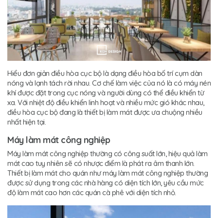
Hiểu đơn giản điều hòa cục bộ là dạng điều hòa bố trí cụm dàn
nóng và lạnh tách rời nhau. Cơ chế làm việc của nó là có máy nén
khí được đặt trong cục nóng và người dùng có thể điều khiển từ
xa. Với nhiệt độ điều khiển linh hoạt và nhiều mức gió khác nhau,
điều hòa cục bộ đang là thiết bị làm mát được ưa chuộng nhiều
nhất hiện tại.
Máy làm mát công nghiệp
Máy làm mát công nghiệp thường có công suất lớn, hiệu quả làm
mát cao tuy nhiên sẽ có nhược điểm là phát ra âm thanh lớn.
Thiết bị làm mát cho quán như máy làm mát công nghiệp thường
được sử dụng trong các nhà hàng có diện tích lớn, yêu cầu mức
độ làm mát cao hơn các quán cà phê với diện tích nhỏ.