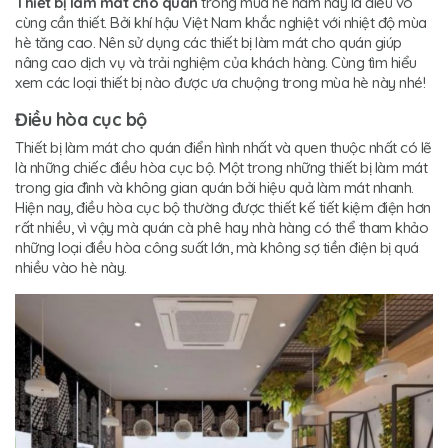
Thiết bị làm mát cho quán
trong mùa hè năm nay là điều vô
cùng cần thiết. Bởi khí hậu Việt Nam khắc nghiệt với nhiệt độ mùa
hè tăng cao. Nên sử dụng các thiết bị làm mát cho quán giúp
nâng cao dịch vụ và trải nghiệm của khách hàng. Cùng tìm hiểu
xem các loại thiết bị nào được ưa chuộng trong mùa hè này nhé!
Điều hòa cục bộ
Thiết bị làm mát cho quán điển hình nhất và quen thuộc nhất có lẽ
là những chiếc điều hòa cục bộ. Một trong những thiết bị làm mát
trong gia đình và không gian quán bởi hiệu quả làm mát nhanh.
Hiện nay, điều hòa cục bộ thường được thiết kế tiết kiệm điện hơn
rất nhiều, vì vậy mà quán cà phê hay nhà hàng có thể tham khảo
những loại điều hòa công suất lớn, mà không sợ tiền điện bị quá
nhiều vào hè này.