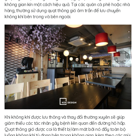
không gian kín một cách hiệu quả. Tại các quán cà phê hoặc nhà
hàng, thường sử dụng quạt thông gió âm trần để lưu chuyển
không khí bên trong và bên ngoài.
Khi không khí được lưu thông và thay đổi thường xuyên sẽ giúp
giảm thiểu các tác nhân gây bệnh liên quan đến đường hô hấp.
Quạt thông gió được coi là thiết bị làm mát bởi nó đẩy toàn bộ
luồng không khí tù đọng bên trong không gian, kèm theo các mùi