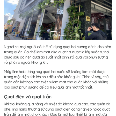
Ngoài ra, mọi người có thể sử dụng quạt hơi sương dành cho bên
trong quán. Cơ chế làm mát của quạt hơi nước là lấy nước từ nơi
chứa sau đó nén dưới áp suất nhất định, rồi qua vòi phun sương
rồi phả ra ngoài không khí.
Máy làm hơi sương hay quạt hơi nước sẽ không làm mát được
trong một diện tích lớn như điều hòa không khí. Chính vì vậy, chủ
quán cần kết hợp các thiết bị làm mát cho quán khác với những
loại quạt phun sương để có hiệu quả làm mát tốt nhất.
Quạt điện và quạt trần
Khi trời không quá nắng và nhiệt độ không quá cao, các quán cà
phê, nhà hàng thường sử dụng quạt điện công nghiệp hoặc quạt
trần để làm mát cho khách. Đây là một loại thiết bị làm mát đã