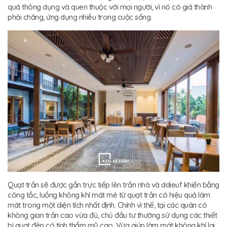
quá thông dụng và quen thuộc với mọi người, vì nó có giá thành
phải chăng, ứng dụng nhiều trong cuộc sống.
Quạt trần sẽ được gắn trực tiếp lên trần nhà và ddieuf khiển bằng
công tắc, luồng không khí mát mẻ từ quạt trần có hiệu quả làm
mát trong một diện tích nhất định. Chính vì thế, tại các quán có
không gian trần cao vừa đủ, chủ đầu tư thường sử dụng các thiết
bị quạt đèn có tính thẩm mỹ cao. Vừa giúp làm mát không khí lại