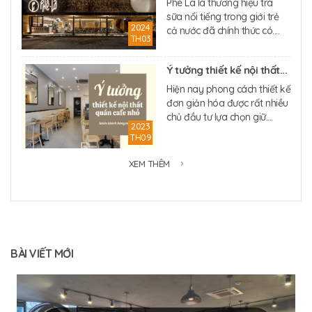
Phê La là thương hiệu trà
sữa nổi tiếng trong giới trẻ
2024
cả nước đã chính thức có....
TH03
Ý tưởng thiết kế nội thất...
Hiện nay phong cách thiết kế
đơn giản hóa được rất nhiều
chủ đầu tư lựa chọn giữ....
2023
TH09
XEM THÊM
BÀI VIẾT MỚI