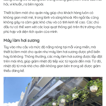
hôi, vi khuẩn,..ra bên ngoài.
Thiết bị làm mát cho quán này giúp cho khách hàng luôn có
không gian mát mẻ, trong lành và sảng khoái. Khi ngồi lâu cũng
không gây ra cảm giác khó chịu và có tính kinh tế cao. Các chủ
đầu tư có thể xem xét các loại quạt thông gió trên thị trường cho
phù hợp với diện tích quán của mình.
Máy làm hơi sương
Tùy vào nhu cầu và mức độ nắng nóng tại mỗi vùng miền, mà
thiết bị làm mát cho quán như máy làm hơi sương được phổ biến
hay là không. Thông thường, các máy làm hơi sương được lắp đặt
trên mái nhà, giúp giảm nhiệt độ tiếp xúc từ ngoài đến mái. Từ đó,
nhiệt độ từ mái nhà cho đến không gian bên trong sẽ được giảm
thiểu đáng kể.