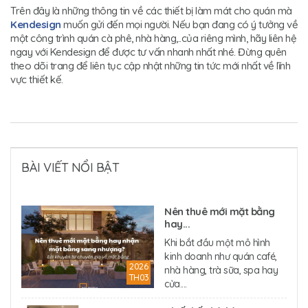
Trên đây là những thông tin về các thiết bị làm mát cho quán mà
Kendesign
muốn gửi đến mọi người. Nếu bạn đang có ý tưởng về
một công trình quán cà phê, nhà hàng,..của riêng mình, hãy liên hệ
ngay với Kendesign để được tư vấn nhanh nhất nhé. Đừng quên
theo dõi trang để liên tục cập nhật những tin tức mới nhất về lĩnh
vực thiết kế.
BÀI VIẾT NỔI BẬT
Nên thuê mới mặt bằng
hay...
Khi bắt đầu một mô hình
kinh doanh như quán café,
2026
nhà hàng, trà sữa, spa hay
TH03
cửa....