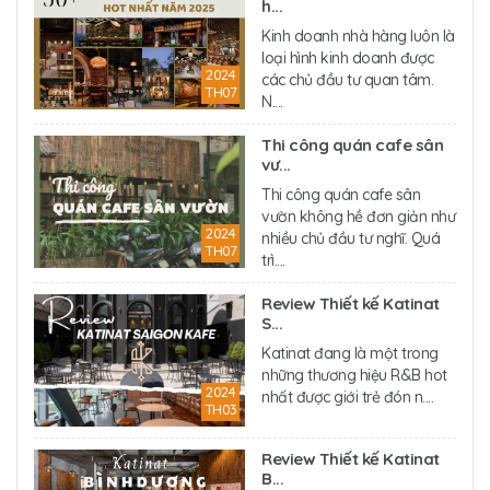
h...
Kinh doanh nhà hàng luôn là
loại hình kinh doanh được
2024
các chủ đầu tư quan tâm.
TH07
N....
Thi công quán cafe sân
vư...
Thi công quán cafe sân
vườn không hề đơn giản như
2024
nhiều chủ đầu tư nghĩ. Quá
TH07
trì....
Review Thiết kế Katinat
S...
Katinat đang là một trong
những thương hiệu R&B hot
2024
nhất được giới trẻ đón n....
TH03
Review Thiết kế Katinat
B...