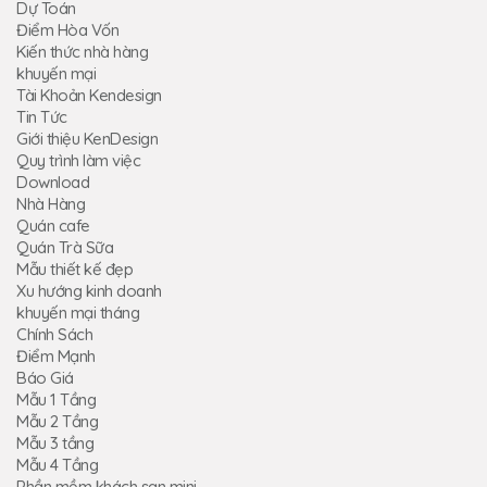
Dự Toán
Điểm Hòa Vốn
Kiến thức nhà hàng
khuyến mại
Tài Khoản Kendesign
Tin Tức
Giới thiệu KenDesign
Quy trình làm việc
Download
Nhà Hàng
Quán cafe
Quán Trà Sữa
Mẫu thiết kế đẹp
Xu hướng kinh doanh
khuyến mại tháng
Chính Sách
Điểm Mạnh
Báo Giá
Mẫu 1 Tầng
Mẫu 2 Tầng
Mẫu 3 tầng
Mẫu 4 Tầng
Phần mềm khách sạn mini