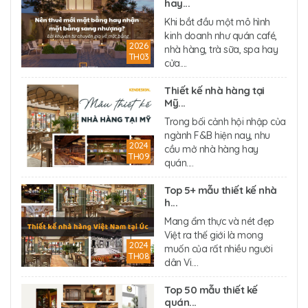
hay...
Khi bắt đầu một mô hình
kinh doanh như quán café,
2026
nhà hàng, trà sữa, spa hay
TH03
cửa....
Thiết kế nhà hàng tại
Mỹ...
Trong bối cảnh hội nhập của
ngành F&B hiện nay, nhu
2024
cầu mở nhà hàng hay
TH09
quán....
Top 5+ mẫu thiết kế nhà
h...
Mang ẩm thực và nét đẹp
Việt ra thế giới là mong
2024
muốn của rất nhiều người
TH08
dân Vi....
Top 50 mẫu thiết kế
quán...