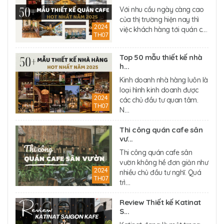
Với nhu cầu ngày càng cao
của thị trường hiện nay thì
2024
việc khách hàng tới quán c....
TH07
Top 50 mẫu thiết kế nhà
h...
Kinh doanh nhà hàng luôn là
loại hình kinh doanh được
2024
các chủ đầu tư quan tâm.
TH07
N....
Thi công quán cafe sân
vư...
Thi công quán cafe sân
vườn không hề đơn giản như
2024
nhiều chủ đầu tư nghĩ. Quá
TH07
trì....
Review Thiết kế Katinat
S...