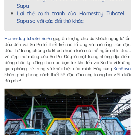
Sapa
Lợi thế cạnh tranh của Homestay Tubotel
Sapa so với các đối thủ khác
Homestay Tubotel SaPa
gây ấn tượng cho du khách ngay từ lần
đầu đến với Sa Pa lối thiết kế nhà tổ ong và nhà ống tròn độc
đáo. Từ trong phòng du khách hoàn toàn có thể ngắm nhìn được
vẻ đẹp thơ mộng của Sa Pa. Đây là một trong những địa điểm
dừng chân lý tưởng cho các bạn trẻ khi đến với Sa Pa vì không
gian phòng trẻ trung và khác biệt của mình. Hãy cùng
KenKasa
khám phá phong cách thiết kế độc đáo này trong bài viết dưới
đây nhé!