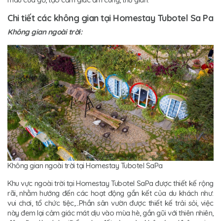
Chi tiết các không gian tại Homestay Tubotel Sa Pa
Không gian ngoài trời:
Không gian ngoài trời tại Homestay Tubotel SaPa
Khu vực ngoài trời tại Homestay Tubotel SaPa được thiết kế rộng
rãi, nhằm hướng đến các hoạt động gắn kết của du khách như:
vui chơi, tổ chức tiệc,...Phần sân vườn được thiết kế trải sỏi, việc
này đem lại cảm giác mát dịu vào mùa hè, gần gũi với thiên nhiên,