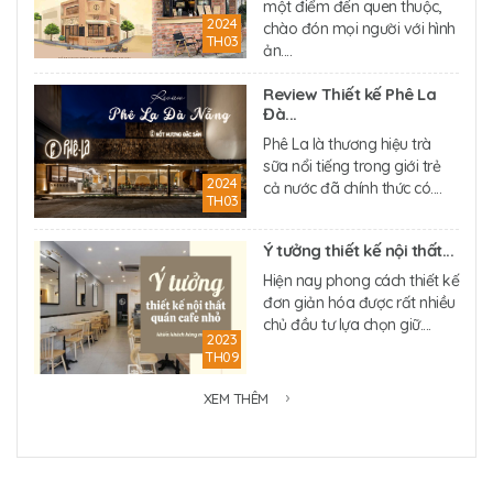
một điểm đến quen thuộc,
2024
chào đón mọi người với hình
TH03
ản....
Review Thiết kế Phê La
Đà...
Phê La là thương hiệu trà
sữa nổi tiếng trong giới trẻ
2024
cả nước đã chính thức có....
TH03
Ý tưởng thiết kế nội thất...
Hiện nay phong cách thiết kế
đơn giản hóa được rất nhiều
chủ đầu tư lựa chọn giữ....
2023
TH09
XEM THÊM