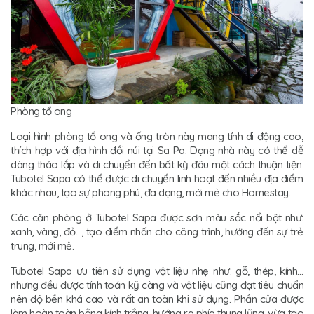
Phòng tổ ong
Loại hình phòng tổ ong và ống tròn này mang tính di động cao,
thích hợp với địa hình đồi núi tại Sa Pa. Dạng nhà này có thể dễ
dàng tháo lắp và di chuyển đến bất kỳ đâu một cách thuận tiện.
Tubotel Sapa có thể được di chuyển linh hoạt đến nhiều địa điểm
khác nhau, tạo sự phong phú, đa dạng, mới mẻ cho Homestay.
Các căn phòng ở Tubotel Sapa được sơn màu sắc nổi bật như:
xanh, vàng, đỏ…, tạo điểm nhấn cho công trình, hướng đến sự trẻ
trung, mới mẻ.
Tubotel Sapa ưu tiên sử dụng vật liệu nhẹ như: gỗ, thép, kính…
nhưng đều được tính toán kỹ càng và vật liệu cũng đạt tiêu chuẩn
nên độ bền khá cao và rất an toàn khi sử dụng. Phần cửa được
làm hoàn toàn bằng kính trắng, hướng ra phía thung lũng, vừa tạo