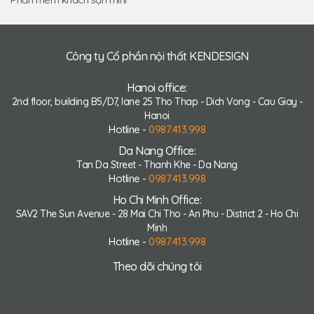
Công ty Cổ phần nội thất KENDESIGN
Hanoi office:
2nd floor, building B5/D7, lane 25 Tho Thap - Dich Vong - Cau Giay -
Hanoi
Hotline -
0987.413.998
Da Nang Office:
Tan Da Street - Thanh Khe - Da Nang
Hotline -
0987.413.998
Ho Chi Minh Office:
SAV2 The Sun Avenue - 28 Mai Chi Tho - An Phu - District 2 - Ho Chi
Minh
Hotline -
0987.413.998
Theo dõi chúng tôi