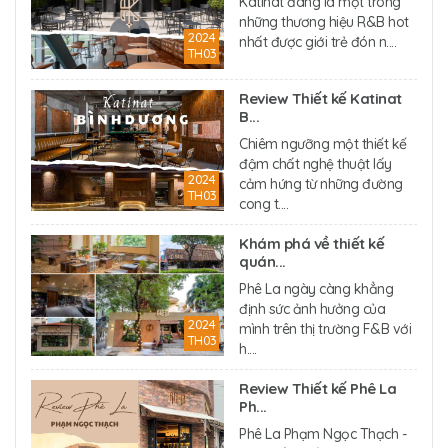
Katinat đang là một trong
những thương hiệu R&B hot
2024
nhất được giới trẻ đón n....
TH03
Review Thiết kế Katinat
B...
Chiêm ngưỡng một thiết kế
đậm chất nghệ thuật lấy
2024
cảm hứng từ những đường
TH03
cong t....
Khám phá về thiết kế
quán...
Phê La ngày càng khẳng
định sức ảnh hưởng của
2024
mình trên thị trường F&B với
TH03
h....
Review Thiết kế Phê La
Ph...
Phê La Phạm Ngọc Thạch -