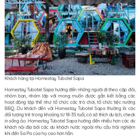
Khách hàng tại Homestay Tubotel Sapa
Homestay Tubotel Sapa hướng đến những người đi theo cặp đôi,
nhóm bạn, nhóm lớp với mong muốn được gắn kết bằng các
hoạt động tập thể như: tổ chức các trò chơi, tổ chức tiệc nướng
BBQ…Du khách đến với Homestay Tubotel Sapa thường là các
đối tượng trẻ trong khoảng từ 18-35 tuổi, có sở thích du lịch, check
in sống ảo. Homestay Tubotel Sapa hướng đến nhiều hơn các du
khách nội địa bởi các du khách nước ngoài nhu cầu trải nghiệm
khi đến Sa Pa của họ cao hơn hẳn.