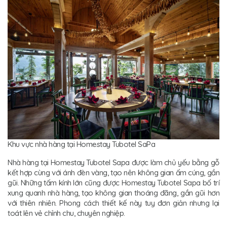
Khu vực nhà hàng tại Homestay Tubotel SaPa
Nhà hàng tại Homestay Tubotel Sapa được làm chủ yếu bằng gỗ
kết hợp cùng với ánh đèn vàng, tạo nên không gian ấm cúng, gần
gũi. Những tấm kính lớn cũng được Homestay Tubotel Sapa bố trí
xung quanh nhà hàng, tạo không gian thoáng đãng, gần gũi hơn
với thiên nhiên. Phong cách thiết kế này tuy đơn giản nhưng lại
toát lên vẻ chỉnh chu, chuyên nghiệp.