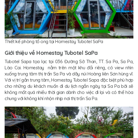
Thiết kế phòng tổ ong tại Homestay Tubotel SaPa
Giới thiệu về Homestay Tubotel SaPa
Tubotel Sapa tọa lạc tại 036 Đường Sở Than, TT. Sa Pa, Sa Pa,
Lào Cai. Homestay nằm trên một khu đồi riêng, có view nhìn
xuống trung tâm thị trấn Sa Pa và dãy núi Hoàng liên Sơn hùng vĩ.
Với vị trí gần trung tâm, Homestay Tubotel Sapa đặc biệt phù hợp
cho những du khách muốn đi du lịch ngắn ngày tại Sa Pa bởi sẽ
không mất quá nhiều thời gian dành cho việc đi lại và có thể hòa
chung với không khí nhộn nhịp nơi thị trấn Sa Pa.