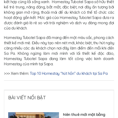
kết hợp cùng lối sống xanh. Homestay Tubotel Sapa sở hữu thiết
kế trẻ trung, năng động, bắt mắt, đặc biệt, nơi đây ấn tượng bởi
không gian mở rộng, thoải mái để du khách có thể tổ chức các
hoạt động gắn kết. Mức giá của Homestay Tubotel Sapa đưa ra
được đánh giá là rẻ so với trải nghiệm và dịch vụ đáng mong đợi
của du khách.
Homestay Tubotel Sapa đã mang đến một màu sắc, phong cách
thiết kế mới mẻ. Điều này tạo nên nét mới, khác biệt, thu hút ngày
càng nhiều các du khách chọn nơi đây làm điểm đến mỗi khi đến
Sa Pa. Không ngừng làm mới mình với lối thiết kế độc đáo,
Homestay Tubotel Sapa đang làm tốt công việc kinh doanh
Homestay của mình tại Sapa.
>>> Xem thêm:
Top 10 Homestay “hút hồn” du khách tại Sa Pa
BÀI VIẾT NỔI BẬT
Nên thuê mới mặt bằng