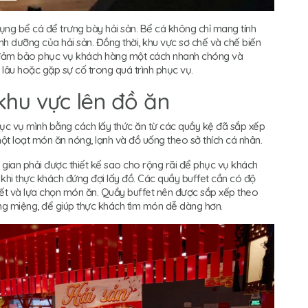
dụng bể cá để trưng bày hải sản. Bể cá không chỉ mang tính
h dưỡng của hải sản. Đồng thời, khu vực sơ chế và chế biến
ể đảm bảo phục vụ khách hàng một cách nhanh chóng và
 lâu hoặc gặp sự cố trong quá trình phục vụ.
 khu vực lên đồ ăn
hục vụ mình bằng cách lấy thức ăn từ các quầy kệ đã sắp xếp
ột loạt món ăn nóng, lạnh và đồ uống theo sở thích cá nhân.
gian phải được thiết kế sao cho rộng rãi để phục vụ khách
 khi thực khách đứng đợi lấy đồ. Các quầy buffet cần có độ
ết và lựa chọn món ăn. Quầy buffet nên được sắp xếp theo
ng miệng, để giúp thực khách tìm món dễ dàng hơn.