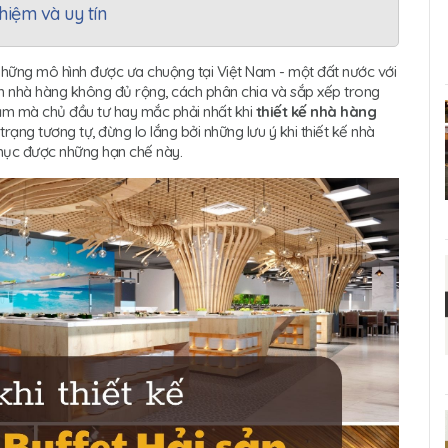
hiệm và uy tín
những mô hình được ưa chuộng tại Việt Nam - một đất nước với
an nhà hàng không đủ rộng, cách phân chia và sắp xếp trong
lầm mà chủ đầu tư hay mắc phải nhất khi
thiết kế nhà hàng
rạng tương tự, đừng lo lắng bởi những lưu ý khi thiết kế nhà
hục được những hạn chế này.