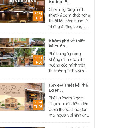
Katinat B...
Chiêm ngưỡng một
2024
thiết kế đậm chất nghệ
TH03
thuật lấy cảm hứng từ
những đường cong t....
Khám phá về thiết
kế quán...
Phê La ngày càng
2024
khẳng định sức ảnh
TH03
hưởng của mình trên
thị trường F&B với h....
Review Thiết kế Phê
La Ph...
Phê La Phạm Ngọc
2024
Thạch - một điểm đến
TH03
quen thuộc, chào đón
mọi người với hình ản....