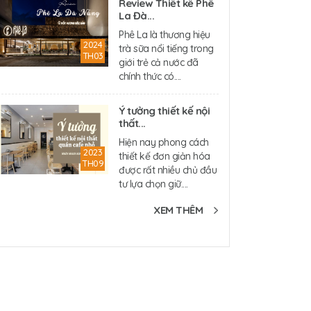
Review Thiết kế Phê
La Đà...
Phê La là thương hiệu
2024
trà sữa nổi tiếng trong
TH03
giới trẻ cả nước đã
chính thức có....
Ý tưởng thiết kế nội
thất...
Hiện nay phong cách
2023
thiết kế đơn giản hóa
TH09
được rất nhiều chủ đầu
tư lựa chọn giữ....
XEM THÊM