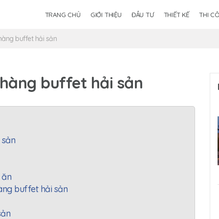
TRANG CHỦ
GIỚI THIỆU
ĐẦU TƯ
THIẾT KẾ
THI C
 hàng buffet hải sản
 hàng buffet hải sản
i sản
 ăn
àng buffet hải sản
 sản