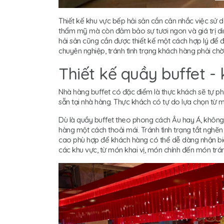
Thiết kế khu vực bếp hải sản cần cân nhắc việc sử 
thẩm mỹ mà còn đảm bảo sự tươi ngon và giá trị din
hải sản cũng cần được thiết kế một cách hợp lý đ
chuyên nghiệp, tránh tình trạng khách hàng phải chờ
Thiết kế quầy buffet -
Nhà hàng buffet có đặc điểm là thực khách sẽ tự p
sẵn tại nhà hàng. Thực khách có tự do lựa chọn từ m
Dù là quầy buffet theo phong cách Âu hay Á, không 
hàng một cách thoải mái. Tránh tình trạng tắt nghẽn
cao phù hợp để khách hàng có thể dễ dàng nhận bi
các khu vực, từ món khai vị, món chính đến món trá