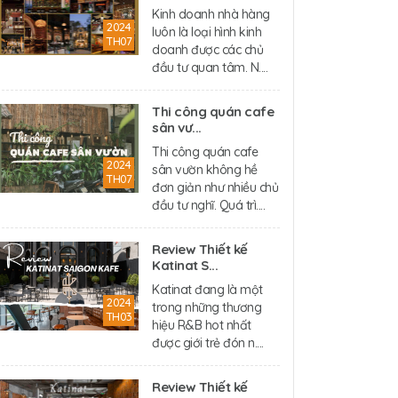
Kinh doanh nhà hàng
2024
luôn là loại hình kinh
TH07
doanh được các chủ
đầu tư quan tâm. N....
Thi công quán cafe
sân vư...
Thi công quán cafe
2024
sân vườn không hề
TH07
đơn giản như nhiều chủ
đầu tư nghĩ. Quá trì....
Review Thiết kế
Katinat S...
Katinat đang là một
2024
trong những thương
TH03
hiệu R&B hot nhất
được giới trẻ đón n....
Review Thiết kế