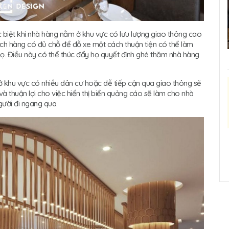
 biệt khi nhà hàng nằm ở khu vực có lưu lượng giao thông cao
h hàng có đủ chỗ để đỗ xe một cách thuận tiện có thể làm
ọ. Điều này có thể thúc đẩy họ quyết định ghé thăm nhà hàng
í ở khu vực có nhiều dân cư hoặc dễ tiếp cận qua giao thông sẽ
 và thuận lợi cho việc hiển thị biển quảng cáo sẽ làm cho nhà
gười đi ngang qua.