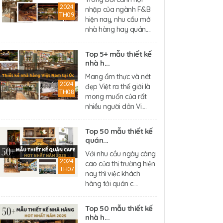
2024
nhập của ngành F&B
TH09
hiện nay, nhu cầu mở
nhà hàng hay quán....
Top 5+ mẫu thiết kế
nhà h...
Mang ẩm thực và nét
2024
đẹp Việt ra thế giới là
TH08
mong muốn của rất
nhiều người dân Vi....
Top 50 mẫu thiết kế
quán...
Với nhu cầu ngày càng
2024
cao của thị trường hiện
TH07
nay thì việc khách
hàng tới quán c....
Top 50 mẫu thiết kế
nhà h...