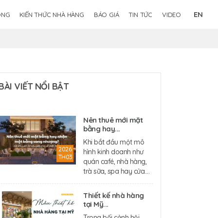
EN
ÔNG
KIẾN THỨC NHÀ HÀNG
BÁO GIÁ
TIN TỨC
VIDEO
BÀI VIẾT NỔI BẬT
Nên thuê mới mặt
bằng hay...
Khi bắt đầu một mô
2026
hình kinh doanh như
TH03
quán café, nhà hàng,
trà sữa, spa hay cửa....
Thiết kế nhà hàng
tại Mỹ...
Trong bối cảnh hội