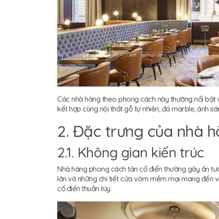
Các nhà hàng theo phong cách này thường nổi bật vớ
kết hợp cùng nội thất gỗ tự nhiên, đá marble, ánh s
2. Đặc trưng của nhà 
2.1. Không gian kiến trúc
Nhà hàng phong cách tân cổ điển thường gây ấn tượn
lớn và những chi tiết cửa vòm mềm mại mang đến v
cổ điển thuần túy.