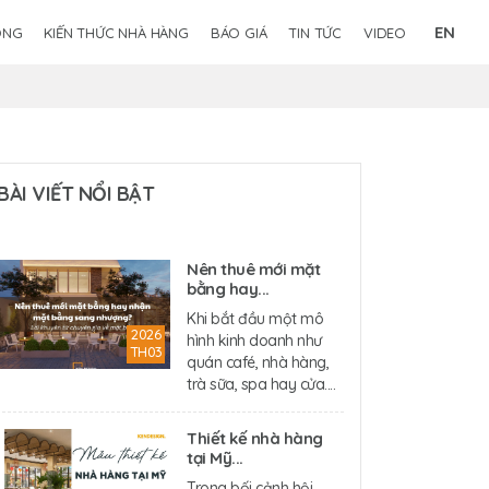
EN
ÔNG
KIẾN THỨC NHÀ HÀNG
BÁO GIÁ
TIN TỨC
VIDEO
BÀI VIẾT NỔI BẬT
Nên thuê mới mặt
bằng hay...
Khi bắt đầu một mô
2026
hình kinh doanh như
TH03
quán café, nhà hàng,
trà sữa, spa hay cửa....
Thiết kế nhà hàng
tại Mỹ...
Trong bối cảnh hội