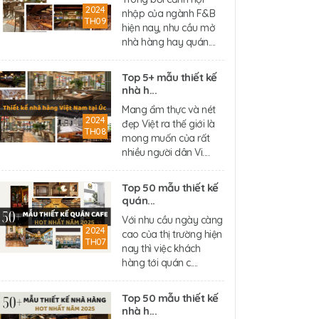
2024
nhập của ngành F&B
TH09
hiện nay, nhu cầu mở
nhà hàng hay quán....
Top 5+ mẫu thiết kế
nhà h...
Mang ẩm thực và nét
2024
đẹp Việt ra thế giới là
TH08
mong muốn của rất
nhiều người dân Vi....
Top 50 mẫu thiết kế
quán...
Với nhu cầu ngày càng
2024
cao của thị trường hiện
TH07
nay thì việc khách
hàng tới quán c....
Top 50 mẫu thiết kế
nhà h...