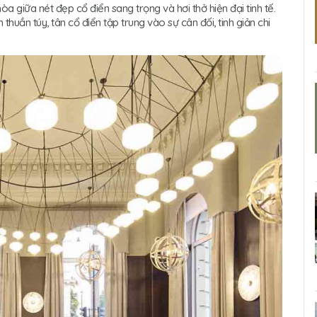
a giữa nét đẹp cổ điển sang trọng và hơi thở hiện đại tinh tế.
huần túy, tân cổ điển tập trung vào sự cân đối, tinh giản chi