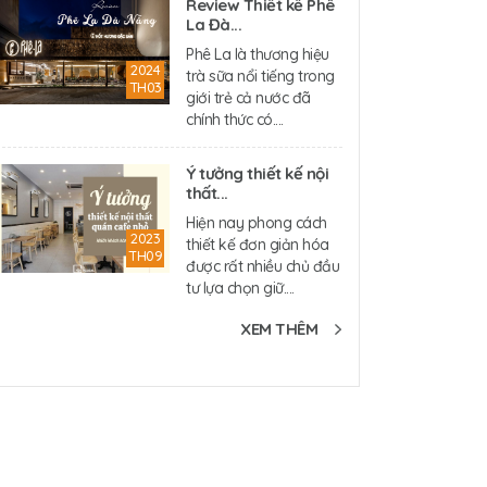
Review Thiết kế Phê
La Đà...
Phê La là thương hiệu
2024
trà sữa nổi tiếng trong
TH03
giới trẻ cả nước đã
chính thức có....
Ý tưởng thiết kế nội
thất...
Hiện nay phong cách
2023
thiết kế đơn giản hóa
TH09
được rất nhiều chủ đầu
tư lựa chọn giữ....
XEM THÊM