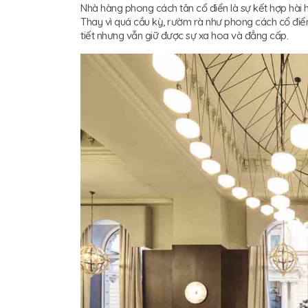
Nhà hàng phong cách tân cổ điển là sự kết hợp hài hò
Thay vì quá cầu kỳ, rườm rà như phong cách cổ điển t
tiết nhưng vẫn giữ được sự xa hoa và đẳng cấp.