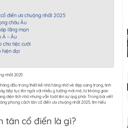
 cổ điển ưa chuộng nhất 2025
rọng châu Âu
Pháp lãng mạn
p Á – Âu
 cho tiệc cưới
 hiện đại
ng nhất 2025
 hàng đầu trong thiết kế nhà hàng nhờ vẻ đẹp sang trọng, tinh
ày tiếp tục lên ngôi với nhiều ý tưởng mới mẻ, từ không gian
 diện tích nhỏ nhưng vẫn toát lên sự quý phái. Trong bài viết
àng phong cách tân cổ điển ưa chuộng nhất 2025, tìm hiểu
 tân cổ điển là gì?