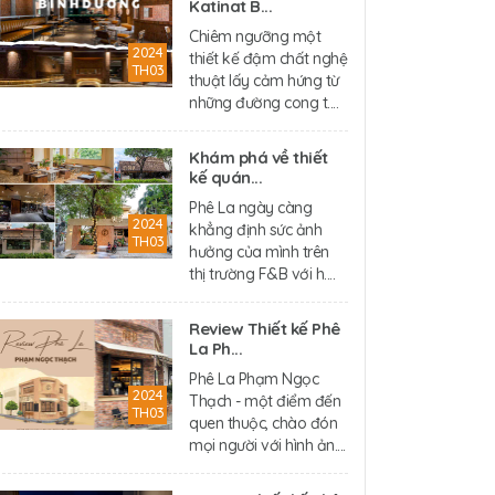
Katinat B...
Chiêm ngưỡng một
2024
thiết kế đậm chất nghệ
TH03
thuật lấy cảm hứng từ
những đường cong t....
Khám phá về thiết
kế quán...
Phê La ngày càng
2024
khẳng định sức ảnh
TH03
hưởng của mình trên
thị trường F&B với h....
Review Thiết kế Phê
La Ph...
Phê La Phạm Ngọc
2024
Thạch - một điểm đến
TH03
quen thuộc, chào đón
mọi người với hình ản....