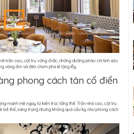
i trần cao, cột trụ vững chắc, những đường phào chỉ tinh xảo
áng vàng ấm và đèn chùm pha lê lộng lẫy.
hàng phong cách tân cổ điển
g mạnh mẽ ngay từ kiến trúc tổng thể. Trần nhà cao, cột trụ
ẻ bề thế, sang trọng nhưng không quá cầu kỳ như phong cách