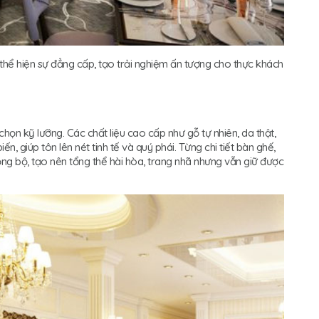
hể hiện sự đẳng cấp, tạo trải nghiệm ấn tượng cho thực khách
chọn kỹ lưỡng. Các chất liệu cao cấp như gỗ tự nhiên, da thật,
 giúp tôn lên nét tinh tế và quý phái. Từng chi tiết bàn ghế,
ồng bộ, tạo nên tổng thể hài hòa, trang nhã nhưng vẫn giữ được