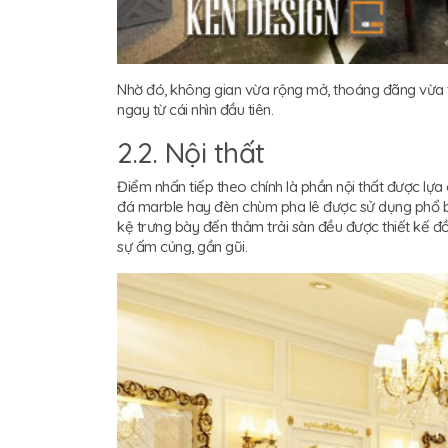
Nhờ đó, không gian vừa rộng mở, thoáng đãng vừa t
ngay từ cái nhìn đầu tiên.
2.2. Nội thất
Điểm nhấn tiếp theo chính là phần nội thất được lựa 
đá marble hay đèn chùm pha lê được sử dụng phổ biến,
kệ trưng bày đến thảm trải sàn đều được thiết kế đ
sự ấm cúng, gần gũi.