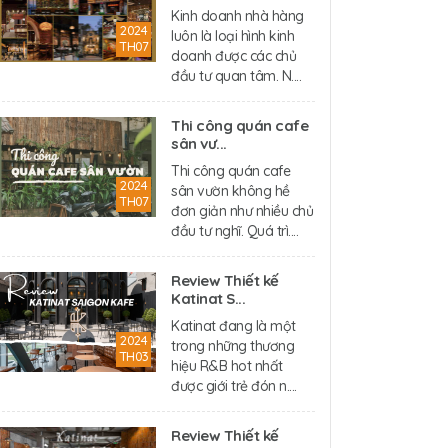
Kinh doanh nhà hàng
2024
luôn là loại hình kinh
TH07
doanh được các chủ
đầu tư quan tâm. N....
Thi công quán cafe
sân vư...
Thi công quán cafe
2024
sân vườn không hề
TH07
đơn giản như nhiều chủ
đầu tư nghĩ. Quá trì....
Review Thiết kế
Katinat S...
Katinat đang là một
2024
trong những thương
TH03
hiệu R&B hot nhất
được giới trẻ đón n....
Review Thiết kế