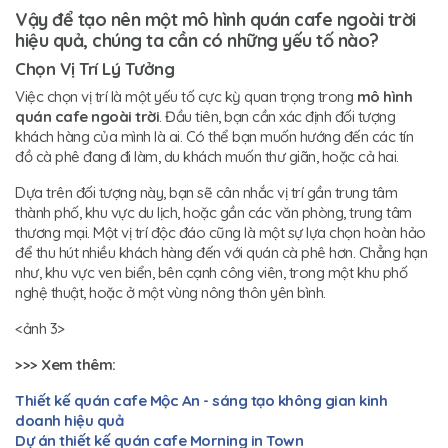
Vậy để tạo nên một mô hình quán cafe ngoài trời
hiệu quả, chúng ta cần có những yếu tố nào?
Chọn Vị Trí Lý Tưởng
Việc chọn vị trí là một yếu tố cực kỳ quan trọng trong
mô hình
quán cafe ngoài trời
. Đầu tiên, bạn cần xác định đối tượng
khách hàng của mình là ai. Có thể bạn muốn hướng đến các tín
đồ cà phê đang đi làm, du khách muốn thư giãn, hoặc cả hai.
Dựa trên đối tượng này, bạn sẽ cân nhắc vị trí gần trung tâm
thành phố, khu vực du lịch, hoặc gần các văn phòng, trung tâm
thương mại. Một vị trí độc đáo cũng là một sự lựa chọn hoàn hảo
để thu hút nhiều khách hàng đến với quán cà phê hơn. Chẳng hạn
như, khu vực ven biển, bên cạnh công viên, trong một khu phố
nghệ thuật, hoặc ở một vùng nông thôn yên bình.
<ảnh 3>
>>> Xem thêm:
Thiết kế quán cafe Mộc An - sáng tạo không gian kinh
doanh hiệu quả
Dự án thiết kế quán cafe Morning in Town