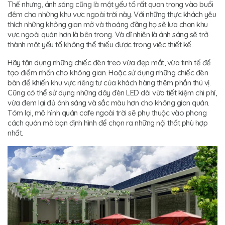
Thế nhưng, ánh sáng cũng là một yếu tố rất quan trọng vào buổi
đêm cho những khu vực ngoài trời này. Với những thực khách yêu
thích những không gian mở và thoáng đãng họ sẽ lựa chọn khu
vực ngoài quán hơn là bên trong. Và dĩ nhiên là ánh sáng sẽ trở
thành một yếu tố không thể thiếu được trong việc thiết kế.
Hãy tận dụng những chiếc đèn treo vừa đẹp mắt, vừa tinh tế để
tạo điểm nhấn cho không gian. Hoặc sử dụng những chiếc đèn
bàn để khiến khu vực riêng tư của khách hàng thêm phần thú vị.
Cũng có thể sử dụng những dây đèn LED dài vừa tiết kiệm chi phí,
vừa đem lại đủ ánh sáng và sắc màu hơn cho không gian quán.
Tóm lại, mô hình quán cafe ngoài trời sẽ phụ thuộc vào phong
cách quán mà bạn định hình để chọn ra những nội thất phù hợp
nhất.