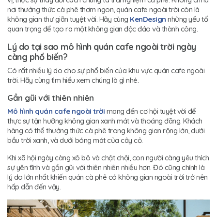
nơi thưởng thức cà phê thơm ngon, quán cafe ngoài trời còn là
không gian thư giãn tuyệt vời. Hãy cùng
KenDesign
những yếu tố
quan trọng để tạo ra một không gian độc đáo và thành công.
Lý do tại sao mô hình quán cafe ngoài trời ngày
càng phổ biến?
Có rất nhiều lý do cho sự phổ biến của khu vực quán cafe ngoài
trời. Hãy cùng tìm hiểu xem chúng là gì nhé.
Gần gũi với thiên nhiên
Mô hình quán cafe ngoài trời
mang đến cơ hội tuyệt vời để
thực sự tận hưởng không gian xanh mát và thoáng đãng. Khách
hàng có thể thưởng thức cà phê trong không gian rộng lớn, dưới
bầu trời xanh, và dưới bóng mát của cây cỏ.
Khi xã hội ngày càng xô bô và chật chội, con người càng yêu thích
sự yên tĩnh và gần gũi với thiên nhiên nhiều hơn. Đó cũng chính là
lý do lớn nhất khiến quán cà phê có không gian ngoài trời trở nên
hấp dẫn đến vậy.