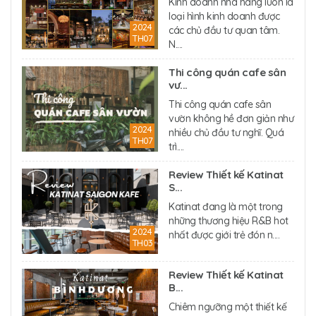
Kinh doanh nhà hàng luôn là
loại hình kinh doanh được
2024
các chủ đầu tư quan tâm.
TH07
N....
Thi công quán cafe sân
vư...
Thi công quán cafe sân
vườn không hề đơn giản như
2024
nhiều chủ đầu tư nghĩ. Quá
TH07
trì....
Review Thiết kế Katinat
S...
Katinat đang là một trong
những thương hiệu R&B hot
2024
nhất được giới trẻ đón n....
TH03
Review Thiết kế Katinat
B...
Chiêm ngưỡng một thiết kế