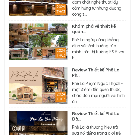
đậm chất nghệ thuật lấy
2024
cảm hứng từ những đường
TH03
cong t....
Khám phá về thiết kế
quán...
Phê La ngày càng khẳng
định sức ảnh hưởng của
2024
mình trên thị trường F&B với
TH03
h....
Review Thiết kế Phê La
Ph...
Phê La Phạm Ngọc Thạch -
một điểm đến quen thuộc,
2024
chào đón mọi người với hình
TH03
ản....
Review Thiết kế Phê La
Đà...
Phê La là thương hiệu trà
sữa nổi tiếng trong giới trẻ