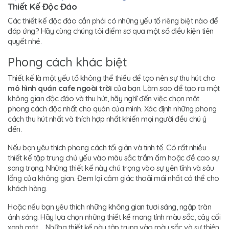
Thiết Kế Độc Đáo
Các thiết kế độc đáo cần phải có những yếu tố riêng biệt nào để
đáp ứng? Hãy cùng chúng tôi điểm sơ qua một số điều kiện tiên
quyết nhé.
Phong cách khác biệt
Thiết kế là một yếu tố không thể thiếu để tạo nên sự thu hút cho
mô hình quán cafe ngoài trời
của bạn. Làm sao để tạo ra một
không gian độc đáo và thu hút, hãy nghĩ đến việc chọn một
phong cách độc nhất cho quán của mình. Xác định những phong
cách thu hút nhất và thích hợp nhất khiến mọi người đều chú ý
đến.
Nếu bạn yêu thích phong cách tối giản và tinh tế. Có rất nhiều
thiết kế tập trung chủ yếu vào màu sắc trầm ấm hoặc đề cao sự
sang trọng. Những thiết kế này chú trọng vào sự yên tĩnh và sâu
lắng của không gian. Đem lại cảm giác thoải mái nhất có thể cho
khách hàng.
Hoặc nếu bạn yêu thích những không gian tươi sáng, ngập tràn
ánh sáng. Hãy lựa chọn những thiết kế mang tính màu sắc, cây cối
xanh mát,… Những thiết kế này tập trung vào màu sắc và sự thiên