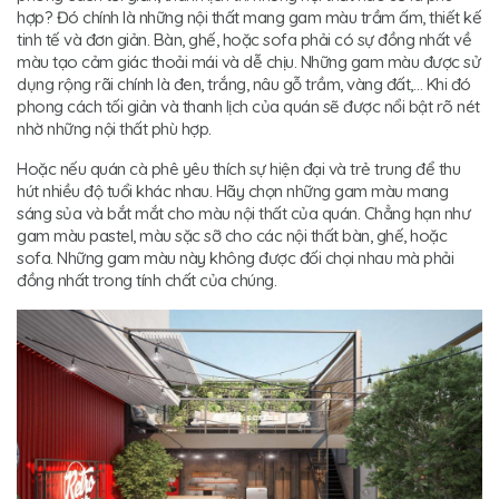
hợp? Đó chính là những nội thất mang gam màu trầm ấm, thiết kế
tinh tế và đơn giản. Bàn, ghế, hoặc sofa phải có sự đồng nhất về
màu tạo cảm giác thoải mái và dễ chịu. Những gam màu được sử
dụng rộng rãi chính là đen, trắng, nâu gỗ trầm, vàng đất,… Khi đó
phong cách tối giản và thanh lịch của quán sẽ được nổi bật rõ nét
nhờ những nội thất phù hợp.
Hoặc nếu quán cà phê yêu thích sự hiện đại và trẻ trung để thu
hút nhiều độ tuổi khác nhau. Hãy chọn những gam màu mang
sáng sủa và bắt mắt cho màu nội thất của quán. Chẳng hạn như
gam màu pastel, màu sặc sỡ cho các nội thất bàn, ghế, hoặc
sofa. Những gam màu này không được đối chọi nhau mà phải
đồng nhất trong tính chất của chúng.