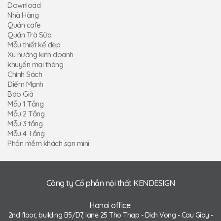
Download
Nhà Hàng
Quán cafe
Quán Trà Sữa
Mẫu thiết kế đẹp
Xu hướng kinh doanh
khuyến mại tháng
Chính Sách
Điểm Mạnh
Báo Giá
Mẫu 1 Tầng
Mẫu 2 Tầng
Mẫu 3 tầng
Mẫu 4 Tầng
Phần mềm khách sạn mini
Công ty Cổ phần nội thất KENDESIGN
Hanoi office:
2nd floor, building B5/D7, lane 25 Tho Thap - Dich Vong - Cau Giay -