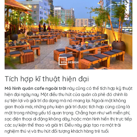
Tích hợp kĩ thuật hiện đại
Mô hình quán cafe ngoài trời
này cũng có thể tích hợp kỹ thuật
hiện đại ngày nay. Một điều thu hút của quán cà phê đó chính là
sự tiện lợi và giải trí đa dạng mà nó mang lại. Ngoài một không
gian thoải mái, những phụ kiện giải trí được tích hợp cùng cũng là
một trong những yếu tố quan trọng. Chẳng hạn như wifi miễn phí,
sạc điện thoại di động không dây, hoặc màn hình hiển thị trực tiếp
các sự kiện thể thao và giải trí. Điều này giúp tạo ra một trải
nghiệm thú vị và thu hút đối tượng khách hàng trẻ tuổi.