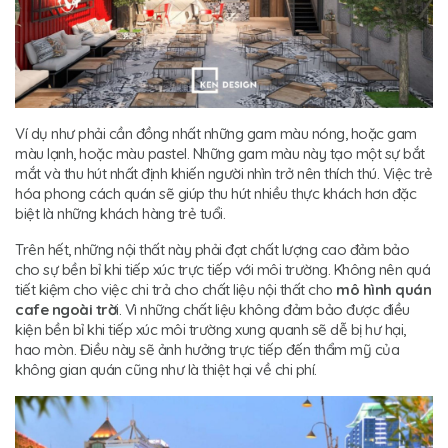
Ví dụ như phải cần đồng nhất những gam màu nóng, hoặc gam
màu lạnh, hoặc màu pastel. Những gam màu này tạo một sự bắt
mắt và thu hút nhất định khiến người nhìn trở nên thích thú. Việc trẻ
hóa phong cách quán sẽ giúp thu hút nhiều thực khách hơn đặc
biệt là những khách hàng trẻ tuổi.
Trên hết, những nội thất này phải đạt chất lượng cao đảm bảo
cho sự bền bỉ khi tiếp xúc trực tiếp với môi trường. Không nên quá
tiết kiệm cho việc chi trả cho chất liệu nội thất cho
mô hình quán
cafe ngoài trờ
i. Vì những chất liệu không đảm bảo được điều
kiện bền bỉ khi tiếp xúc môi trường xung quanh sẽ dễ bị hư hại,
hao mòn. Điều này sẽ ảnh hưởng trực tiếp đến thẩm mỹ của
không gian quán cũng như là thiệt hại về chi phí.