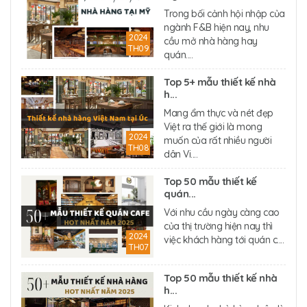
Trong bối cảnh hội nhập của
ngành F&B hiện nay, nhu
2024
cầu mở nhà hàng hay
TH09
quán....
Top 5+ mẫu thiết kế nhà
h...
Mang ẩm thực và nét đẹp
Việt ra thế giới là mong
2024
muốn của rất nhiều người
TH08
dân Vi....
Top 50 mẫu thiết kế
quán...
Với nhu cầu ngày càng cao
của thị trường hiện nay thì
2024
việc khách hàng tới quán c....
TH07
Top 50 mẫu thiết kế nhà
h...