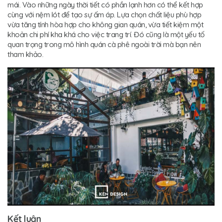
mái. Vào những ngày thời tiết có phần lạnh hơn có thể kết hợp
cùng với nệm lót để tạo sự ấm áp. Lựa chọn chất liệu phù hợp
vừa tăng tính hòa hợp cho không gian quán, vừa tiết kiệm một
khoản chi phí kha khá cho việc trang trí. Đó cũng là một yếu tố
quan trọng trong mô hình quán cà phê ngoài trời mà bạn nên
tham khảo.
Kết luận