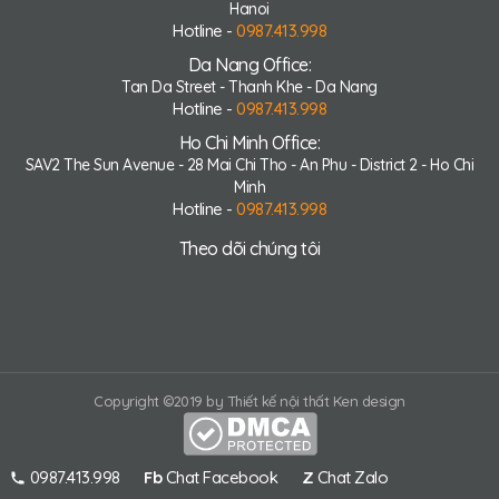
Hanoi
Hotline -
0987.413.998
Da Nang Office:
Tan Da Street - Thanh Khe - Da Nang
Hotline -
0987.413.998
Ho Chi Minh Office:
SAV2 The Sun Avenue - 28 Mai Chi Tho - An Phu - District 2 - Ho Chi
Minh
Hotline -
0987.413.998
Theo dõi chúng tôi
Copyright ©2019 by Thiết kế nội thất Ken design
0987.413.998
Fb
Chat Facebook
Z
Chat Zalo