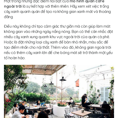
Một trong những đặc điểm nổi bật của
mô hình quán cafe
ngoài trờ
i là sự kết hợp với thiên nhiên. Hãy xem xét việc trồng
cây xanh quanh quán để tạo ra không gian xanh mát và thoáng
đãng.
Điều này không chỉ tạo cảm giác thư giãn mà còn giúp làm mát
không gian vào những ngày nắng nóng. Bạn có thể cân nhắc đặt
nhiều cây xanh xung quanh khu vực ngoài trời của quán cà phê.
Hoặc là đặt những loại cây xanh để bàn nhỏ nhắn, màu sắc để
tạo điểm nhấn cho nội thất. Thêm vào đó, không gian ngoài trời
nếu có thêm cây xanh lớn để che bóng mát sẽ trở thành một yếu
tố hoàn hảo.