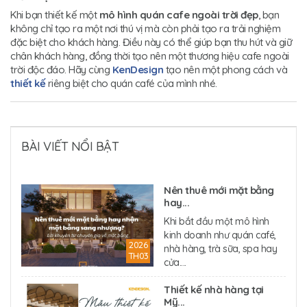
Khi bạn thiết kế một
mô hình quán cafe ngoài trời đẹp
, bạn
không chỉ tạo ra một nơi thú vị mà còn phải tạo ra trải nghiệm
đặc biệt cho khách hàng. Điều này có thể giúp bạn thu hút và giữ
chân khách hàng, đồng thời tạo nên một thương hiệu cafe ngoài
trời độc đáo. Hãy cùng
KenDesign
tạo nên một phong cách và
thiết kế
riêng biệt cho quán café của mình nhé.
BÀI VIẾT NỔI BẬT
Nên thuê mới mặt bằng
hay...
Khi bắt đầu một mô hình
kinh doanh như quán café,
2026
nhà hàng, trà sữa, spa hay
TH03
cửa....
Thiết kế nhà hàng tại
Mỹ...