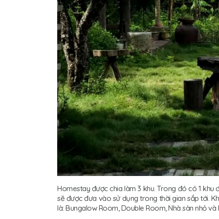
Homestay được chia làm 3 khu. Trong đó có 1 khu đa
sẽ được đưa vào sử dụng trong thời gian sắp tới. K
là: Bungalow Room, Double Room, Nhà sàn nhỏ và N