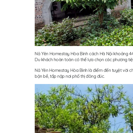
Nả Yên Homestay Hòa Bình cách Hà Nội khoảng 44k
Du khách hoàn toàn có thể lựa chọn các phương tiện
Nả Yên Homestay Hòa Bình là điểm đến tuyệt vời ch
bộn bề, tấp nập nơi phố thị đông đúc.