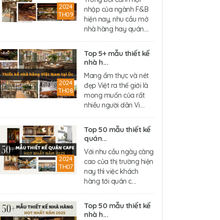
2024
nhập của ngành F&B
TH09
hiện nay, nhu cầu mở
nhà hàng hay quán....
Top 5+ mẫu thiết kế
nhà h...
Mang ẩm thực và nét
2024
đẹp Việt ra thế giới là
TH08
mong muốn của rất
nhiều người dân Vi....
Top 50 mẫu thiết kế
quán...
Với nhu cầu ngày càng
2024
cao của thị trường hiện
TH07
nay thì việc khách
hàng tới quán c....
Top 50 mẫu thiết kế
nhà h...