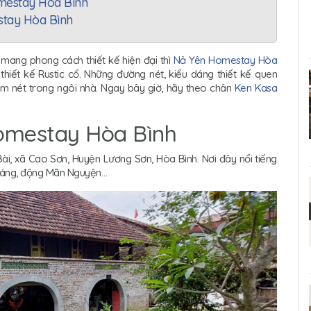
mestay Hòa Bình
stay Hòa Bình
mang phong cách thiết kế hiện đại thì
Nả Yên Homestay Hòa
 thiết kế Rustic cổ. Những đường nét, kiểu dáng thiết kế quen
đậm nét trong ngôi nhà. Ngay bây giờ, hãy theo chân
Ken Kasa
Homestay Hòa Bình
i, xã Cao Sơn, Huyện Lương Sơn, Hòa Bình. Nơi đây nổi tiếng
i Sáng, động Mãn Nguyện…