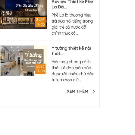
Review Thiết kế Phê
La Đà...
Phê La là thương hiệu
2024
trà sữa nổi tiếng trong
TH03
giới trẻ cả nước đã
chính thức có....
Ý tưởng thiết kế nội
thất...
Hiện nay phong cách
2023
thiết kế đơn giản hóa
TH09
được rất nhiều chủ đầu
tư lựa chọn giữ....
XEM THÊM