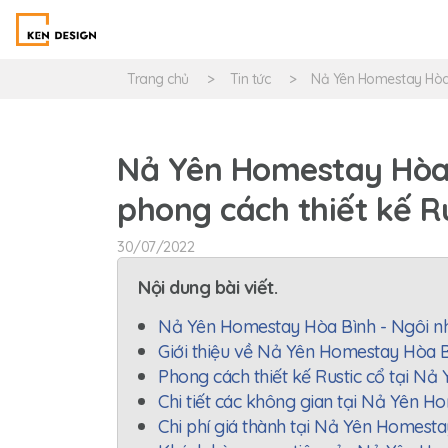
Trang chủ
Tin tức
Nả Yên Homestay Hòa 
Nả Yên Homestay Hòa
phong cách thiết kế Ru
30/07/2022
Nội dung bài viết.
Nả Yên Homestay Hòa Bình - Ngôi nh
Giới thiệu về Nả Yên Homestay Hòa 
Phong cách thiết kế Rustic cổ tại N
Chi tiết các không gian tại Nả Yên 
Chi phí giá thành tại Nả Yên Homest