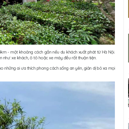
m - một khoảng cách gần nếu du khách xuất phát từ Hà Nội.
 như: xe khách, ô tô hoặc xe máy đều rất thuận tiện.
o những ai ưa thích phong cách sống an yên, giản dị bỏ xa mọi