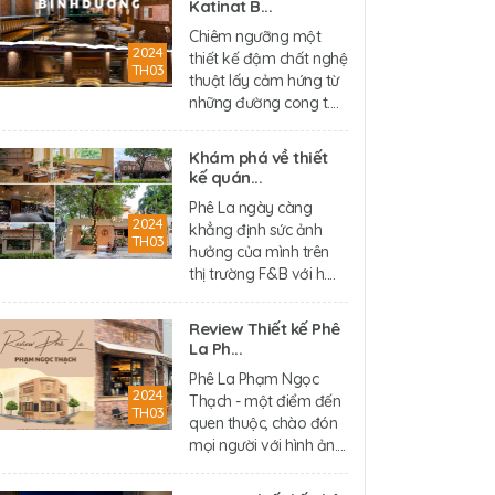
Katinat B...
Chiêm ngưỡng một
2024
thiết kế đậm chất nghệ
TH03
thuật lấy cảm hứng từ
những đường cong t....
Khám phá về thiết
kế quán...
Phê La ngày càng
2024
khẳng định sức ảnh
TH03
hưởng của mình trên
thị trường F&B với h....
Review Thiết kế Phê
La Ph...
Phê La Phạm Ngọc
2024
Thạch - một điểm đến
TH03
quen thuộc, chào đón
mọi người với hình ản....