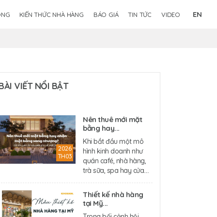
EN
ÔNG
KIẾN THỨC NHÀ HÀNG
BÁO GIÁ
TIN TỨC
VIDEO
BÀI VIẾT NỔI BẬT
Nên thuê mới mặt
bằng hay...
Khi bắt đầu một mô
2026
hình kinh doanh như
TH03
quán café, nhà hàng,
trà sữa, spa hay cửa....
Thiết kế nhà hàng
tại Mỹ...
Trong bối cảnh hội