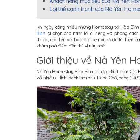
Khách hàng mục tiêu của Nả Yên Ho
Lợi thế cạnh tranh của Nả Yên Home
Khi ngày càng nhiều những Homestay tại Hòa Bình 
Bình
lại chọn cho mình lối đi riêng với phong cách
thuộc, gắn liền với bao thế hệ nay được tái hiện 
khám phá điểm đến thú vị này nhé!
Giới thiệu về Nả Yên 
Nả Yên Homestay Hòa Bình có địa chỉ ở xóm Cột Bà
với nhiều di tích, danh lam như: Hang Chổ, hang Nú