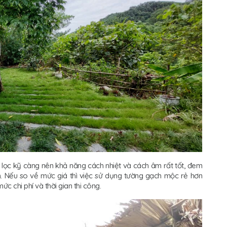
 lọc kỹ càng nên khả năng cách nhiệt và cách âm rất tốt, đem
h. Nếu so về mức giá thì việc sử dụng tường gạch mộc rẻ hơn
ức chi phí và thời gian thi công.