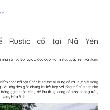
nh/
ế Rustic cổ tại Nả Yên
kế nhà sàn và Bungalow độc đáo Homestay xuất hiện với dáng
điểm nhấn nổi bật. Chất liệu được sử dụng để xây dựng là bằng
kiểu này đơn giản nhưng khi kết hợp với tổng thể của căn nhà
 bằng gạch mộc càng để lâu thì lại càng cổ kính, phong trần,
mestay Hòa Bình.