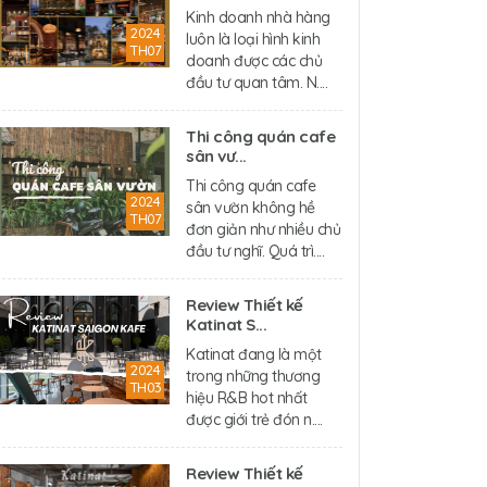
Kinh doanh nhà hàng
2024
luôn là loại hình kinh
TH07
doanh được các chủ
đầu tư quan tâm. N....
Thi công quán cafe
sân vư...
Thi công quán cafe
2024
sân vườn không hề
TH07
đơn giản như nhiều chủ
đầu tư nghĩ. Quá trì....
Review Thiết kế
Katinat S...
Katinat đang là một
2024
trong những thương
TH03
hiệu R&B hot nhất
được giới trẻ đón n....
Review Thiết kế