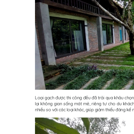
Loại gạch được thi công đều đã trải qua khâu chọn
lại không gian sống mát mẻ, riêng tư cho du khác
nhiều so với các loại khác, giúp giảm thiểu đáng kể m