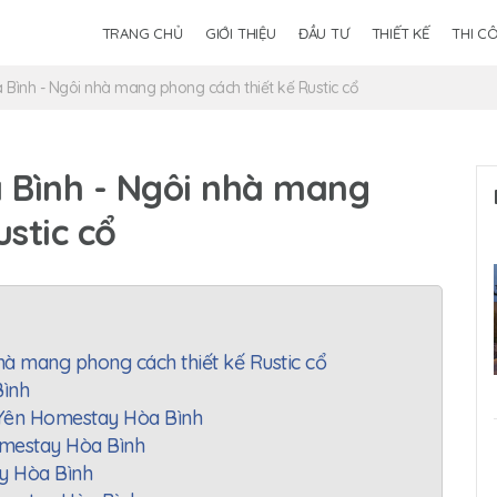
TRANG CHỦ
GIỚI THIỆU
ĐẦU TƯ
THIẾT KẾ
THI C
Bình - Ngôi nhà mang phong cách thiết kế Rustic cổ
 Bình - Ngôi nhà mang
stic cổ
à mang phong cách thiết kế Rustic cổ
Bình
ả Yên Homestay Hòa Bình
Homestay Hòa Bình
ay Hòa Bình