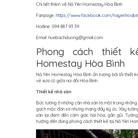
Chi tiết thêm về Nả Yên Homestay Hòa Bình:
Fanpage:
https://www.facebook.com/nayenhoabi
Hotline: 094 887 93 39
Email: huebachduong@gmail.com
Phong cách thiết k
Homestay Hòa Bình
Nả Yên Homestay Hòa Bình ấn tượng bởi lối thiết 
vẻ xưa cũ giữa núi đồi Hòa Bình.
Thiết kế nhà sàn
Bức tường ở những căn nhà sàn là một trong những 
gạch mộc đơn sơ nhưng mang đầy ký ức. Xây tường 
sàn lại đem đến cảm giác hài hòa, gần gũi. Tường
hướng đến đúng phong cách thiết kế tại Nả Yên Ho