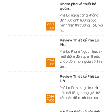
Khám phá về thiết kế
quán...
Phê La ngày càng khẳng
định sức ảnh hưởng của
2024
mình trên thị trường F&B với
TH03
h....
Review Thiết kế Phê La
Ph...
Phê La Phạm Ngọc Thạch -
một điểm đến quen thuộc,
2024
chào đón mọi người với hình
TH03
ản....
Review Thiết kế Phê La
Đà...
Phê La là thương hiệu trà
sữa nổi tiếng trong giới trẻ
2024
cả nước đã chính thức có....
TH03
Ý tưởng thiết kế nội thất...