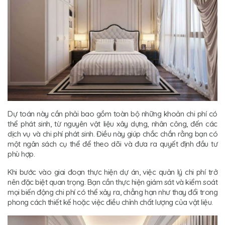
Dự toán này cần phải bao gồm toàn bộ những khoản chi phí có
thể phát sinh, từ nguyên vật liệu xây dựng, nhân công, đến các
dịch vụ và chi phí phát sinh. Điều này giúp chắc chắn rằng bạn có
một ngân sách cụ thể để theo dõi và đưa ra quyết định đầu tư
phù hợp.
Khi bước vào giai đoạn thực hiện dự án, việc quản lý chi phí trở
nên đặc biệt quan trọng. Bạn cần thực hiện giám sát và kiểm soát
mọi biến động chi phí có thể xảy ra, chẳng hạn như thay đổi trong
phong cách thiết kế hoặc việc điều chỉnh chất lượng của vật liệu.