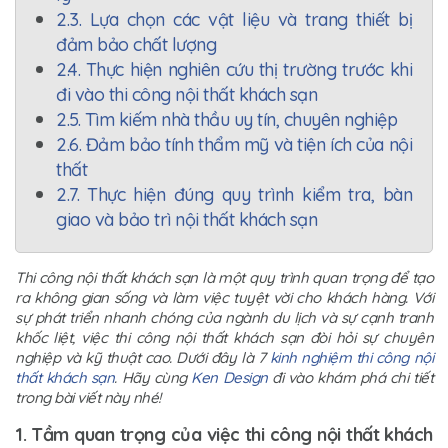
2.3. Lựa chọn các vật liệu và trang thiết bị
đảm bảo chất lượng
2.4. Thực hiện nghiên cứu thị trường trước khi
đi vào thi công nội thất khách sạn
2.5. Tìm kiếm nhà thầu uy tín, chuyên nghiệp
2.6. Đảm bảo tính thẩm mỹ và tiện ích của nội
thất
2.7. Thực hiện đúng quy trình kiểm tra, bàn
giao và bảo trì nội thất khách sạn
Thi công nội thất khách sạn là một quy trình quan trọng để tạo
ra không gian sống và làm việc tuyệt vời cho khách hàng. Với
sự phát triển nhanh chóng của ngành du lịch và sự cạnh tranh
khốc liệt, việc thi công nội thất khách sạn đòi hỏi sự chuyên
nghiệp và kỹ thuật cao. Dưới đây là 7
kinh nghiệm thi công nội
thất khách sạn
. Hãy cùng
Ken Design
đi vào khám phá chi tiết
trong bài viết này nhé!
1. Tầm quan trọng của việc thi công nội thất khách