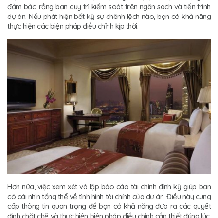
đảm bảo rằng bạn duy trì kiểm soát trên ngân sách và tiến trình
dự án. Nếu phát hiện bất kỳ sự chênh lệch nào, bạn có khả năng
thực hiện các biện pháp điều chỉnh kịp thời.
Hơn nữa, việc xem xét và lập báo cáo tài chính định kỳ giúp bạn
có cái nhìn tổng thể về tình hình tài chính của dự án. Điều này cung
cấp thông tin quan trọng để bạn có khả năng đưa ra các quyết
định chặt chẽ và thực hiện biện pháp điều chỉnh cần thiết đúng lúc.