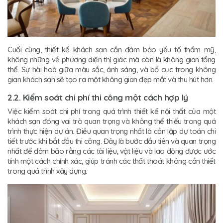
Cuối cùng, thiết kế khách sạn cần đảm bảo yếu tố thẩm mỹ,
không những về phương diện thị giác mà còn là không gian tổng
thể. Sự hài hoà giữa màu sắc, ánh sáng, và bố cục trong không
gian khách sạn sẽ tạo ra một không gian đẹp mắt và thu hút hơn.
2.2. Kiểm soát chi phí thi công một cách hợp lý
Việc kiểm soát chi phí trong quá trình thiết kế nội thất của một
khách sạn đóng vai trò quan trọng và không thể thiếu trong quá
trình thực hiện dự án. Điều quan trọng nhất là cần lập dự toán chi
tiết trước khi bắt đầu thi công. Đây là bước đầu tiên và quan trọng
nhất để đảm bảo rằng các tài liệu, vật liệu và lao động được ước
tính một cách chính xác, giúp tránh các thất thoát không cần thiết
trong quá trình xây dựng.