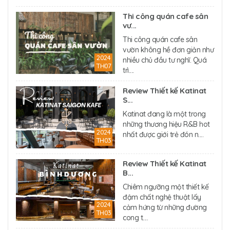
Thi công quán cafe sân
vư...
Thi công quán cafe sân
vườn không hề đơn giản như
2024
nhiều chủ đầu tư nghĩ. Quá
TH07
trì....
Review Thiết kế Katinat
S...
Katinat đang là một trong
những thương hiệu R&B hot
2024
nhất được giới trẻ đón n....
TH03
Review Thiết kế Katinat
B...
Chiêm ngưỡng một thiết kế
đậm chất nghệ thuật lấy
2024
cảm hứng từ những đường
TH03
cong t....