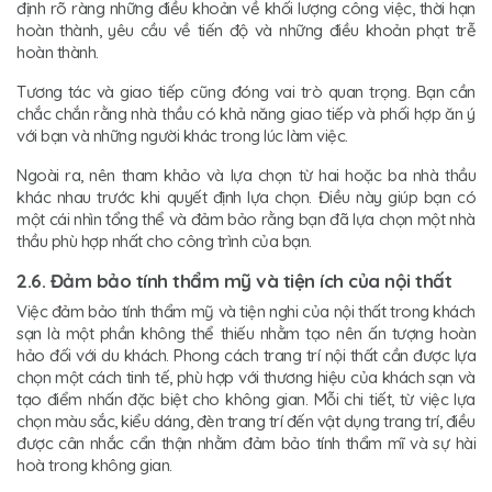
định rõ ràng những điều khoản về khối lượng công việc, thời hạn
hoàn thành, yêu cầu về tiến độ và những điều khoản phạt trễ
hoàn thành.
Tương tác và giao tiếp cũng đóng vai trò quan trọng. Bạn cần
chắc chắn rằng nhà thầu có khả năng giao tiếp và phối hợp ăn ý
với bạn và những người khác trong lúc làm việc.
Ngoài ra, nên tham khảo và lựa chọn từ hai hoặc ba nhà thầu
khác nhau trước khi quyết định lựa chọn. Điều này giúp bạn có
một cái nhìn tổng thể và đảm bảo rằng bạn đã lựa chọn một nhà
thầu phù hợp nhất cho công trình của bạn.
2.6. Đảm bảo tính thẩm mỹ và tiện ích của nội thất
Việc đảm bảo tính thẩm mỹ và tiện nghi của nội thất trong khách
sạn là một phần không thể thiếu nhằm tạo nên ấn tượng hoàn
hảo đối với du khách. Phong cách trang trí nội thất cần được lựa
chọn một cách tinh tế, phù hợp với thương hiệu của khách sạn và
tạo điểm nhấn đặc biệt cho không gian. Mỗi chi tiết, từ việc lựa
chọn màu sắc, kiểu dáng, đèn trang trí đến vật dụng trang trí, điều
được cân nhắc cẩn thận nhằm đảm bảo tính thẩm mĩ và sự hài
hoà trong không gian.