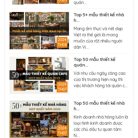
quán....
Top 5+ mẫu thiết kế nhà
h...
Mang ẩm thực và nét đẹp
Việt ra thế giới là mong
2024
muốn của rất nhiều người
TH08
dân Vi....
Top 50 mẫu thiết kế
quán...
Với nhu cầu ngày càng cao
của thị trường hiện nay thì
2024
việc khách hàng tới quán c....
TH07
Top 50 mẫu thiết kế nhà
h...
Kinh doanh nhà hàng luôn là
loại hình kinh doanh được
2024
các chủ đầu tư quan tâm.
TH07
N....