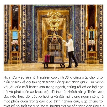
Hơn nữa, việc tiến hành nghiên cứu thị trường cũng giúp chúng tôi
hiểu rõ hơn về đối thủ cạnh tranh. Bằng việc đánh giá kỹ sự mạnh
và yếu của mỗi khách sạn trong ngành, chúng tôi có cơ hội học
hỏi và phát triển sự khác biệt để thu hút khách hàng. Thêm vào
đó, việc theo dõi các xu hướng và đổi mới trong ngành cũng là
một phần quan trọng của quá trình nghiên cứu, giúp chúng tôi
thiết kế nội thất theo những xu hướng mới và sẵn sàng đáp ứng sự