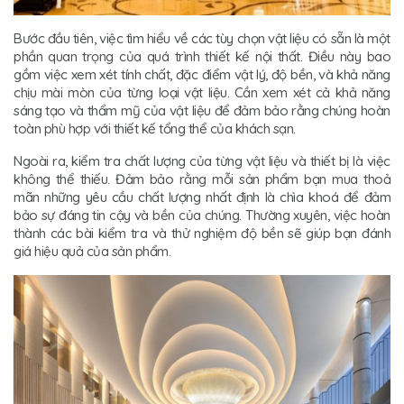
Bước đầu tiên, việc tìm hiểu về các tùy chọn vật liệu có sẵn là một
phần quan trọng của quá trình thiết kế nội thất. Điều này bao
gồm việc xem xét tính chất, đặc điểm vật lý, độ bền, và khả năng
chịu mài mòn của từng loại vật liệu. Cần xem xét cả khả năng
sáng tạo và thẩm mỹ của vật liệu để đảm bảo rằng chúng hoàn
toàn phù hợp với thiết kế tổng thể của khách sạn.
Ngoài ra, kiểm tra chất lượng của từng vật liệu và thiết bị là việc
không thể thiếu. Đảm bảo rằng mỗi sản phẩm bạn mua thoả
mãn những yêu cầu chất lượng nhất định là chìa khoá để đảm
bảo sự đáng tin cậy và bền của chúng. Thường xuyên, việc hoàn
thành các bài kiểm tra và thử nghiệm độ bền sẽ giúp bạn đánh
giá hiệu quả của sản phẩm.