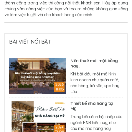
thành công trong việc thi công nội thất khách sạn. Hãy áp dụng
chúng vào công việc của bạn và tạo ra những không gian sống
và làm việc tuyệt vời cho khách hàng của mình.
BÀI VIẾT NỔI BẬT
Nên thuê mới mặt bằng
hay...
Khi bắt đầu một mô hình
kinh doanh như quán café,
2026
nhà hàng, trà sữa, spa hay
TH03
cửa....
Thiết kế nhà hàng tại
Mỹ...
Trong bối cảnh hội nhập của
ngành F&B hiện nay, nhu
2024
cầu mở nhà hàng hay
TH09