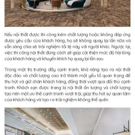
Nếu nội thất được thi công kém chất lượng hoặc không đáp ứng
được yêu cầu của khách hàng, họ sẽ không quay lại lần nữa và
sẵn sàng chia sẻ trải nghiệm tồi tệ này với người khác. Ngược lại,
việc thi công nội thất đúng cách sẽ giúp cải thiện mức độ hài lòng
của khách hàng và khuyến khích họ quay lại lần sau.
Trong một thị trường đầy cạnh tranh, khả năng tạo ra nội thất
độc đáo và chất lượng cao trở thành một yếu tố quan trọng để
thu hút và giữ chân khách hàng, đồng thời vượt qua đối thủ cạnh
tranh. Khách sạn được trang bị nội thất ấn tượng và chất lượng
tạo nên một ưu thế cạnh tranh vượt trội, giúp thu hút sự quan tâm
của khách hàng và tạo ra trải nghiệm không thể quên.