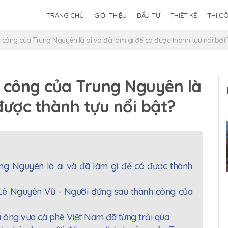
TRANG CHỦ
GIỚI THIỆU
ĐẦU TƯ
THIẾT KẾ
THI C
công của Trung Nguyên là ai và đã làm gì để có được thành tựu nổi bật
 công của Trung Nguyên là
được thành tựu nổi bật?
ng Nguyên là ai và đã làm gì để có được thành
 Lê Nguyên Vũ - Người đứng sau thành công của
 ông vua cà phê Việt Nam đã từng trải qua