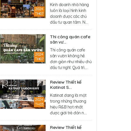
Kinh doanh nhà hàng
2024
luôn là loại hình kinh
TH07
doanh được các chủ
đầu tư quan tâm. N....
Thi công quán cafe
sân vư...
Thi công quán cafe
2024
sân vườn không hề
TH07
đơn giản như nhiều chủ
đầu tư nghĩ. Quá trì....
Review Thiết kế
Katinat S...
Katinat đang là một
2024
trong những thương
TH03
hiệu R&B hot nhất
được giới trẻ đón n....
Review Thiết kế