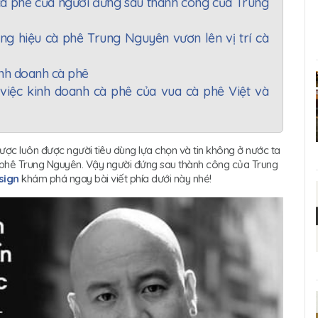
cà phê của người đứng sau thành công của Trung
ng hiệu cà phê Trung Nguyên vươn lên vị trí cà
kinh doanh cà phê
 việc kinh doanh cà phê của vua cà phê Việt và
ược luôn được người tiêu dùng lựa chọn và tin không ở nước ta
 phê Trung Nguyên. Vậy người đứng sau thành công của Trung
sign
khám phá ngay bài viết phía dưới này nhé!