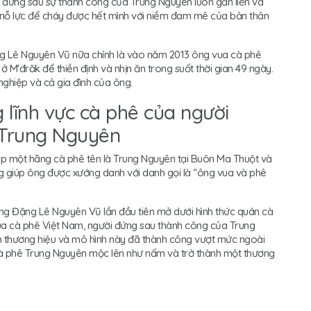
đứng sau sự thành công của Trung Nguyên luôn gắn liền và
nỗ lực để cháy được hết mình với niềm đam mê của bản thân
ng Lê Nguyên Vũ nữa chính là vào năm 2013 ông vua cà phê
ở M'đrăk để thiền định và nhịn ăn trong suốt thời gian 49 ngày.
nghiệp và cả gia đình của ông.
 lĩnh vực cà phê của người
 Trung Nguyên
 một hãng cà phê tên là Trung Nguyên tại Buôn Ma Thuột và
ng giúp ông được xướng danh với danh gọi là “ông vua và phê
g Đặng Lê Nguyên Vũ lần đầu tiên mở dưới hình thức quán cà
ua cà phê Việt Nam, người đứng sau thành công của Trung
 thương hiệu và mô hình này đã thành công vượt mức ngoài
cà phê Trung Nguyên mộc lên như nấm và trở thành một thương