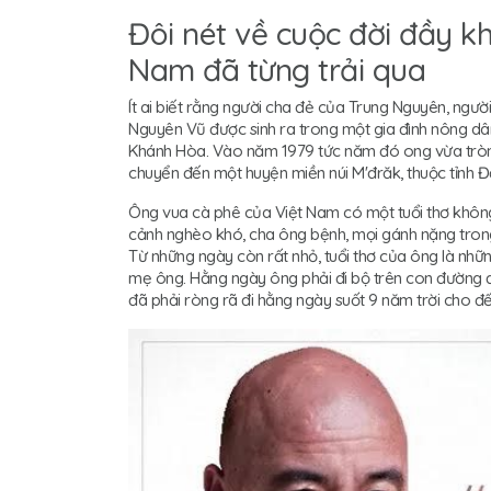
Đôi nét về cuộc đời đầy k
Nam đã từng trải qua
Ít ai biết rằng người cha đẻ của Trung Nguyên, ng
Nguyên Vũ được sinh ra trong một gia đình nông dâ
Khánh Hòa. Vào năm 1979 tức năm đó ong vừa tròn 8
chuyển đến một huyện miền núi M'đrăk, thuộc tỉnh Đ
Ông vua cà phê của Việt Nam có một tuổi thơ khôn
cảnh nghèo khó, cha ông bệnh, mọi gánh nặng tron
Từ những ngày còn rất nhỏ, tuổi thơ của ông là nhữ
mẹ ông. Hằng ngày ông phải đi bộ trên con đường đ
đã phải ròng rã đi hằng ngày suốt 9 năm trời cho đ