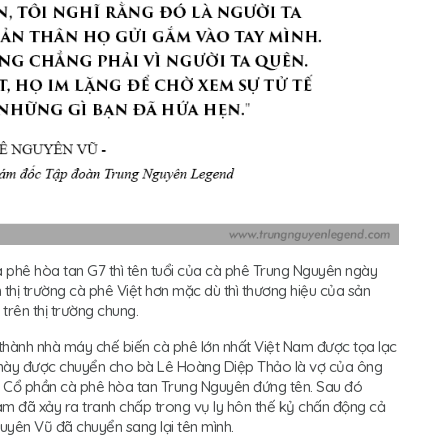
à phê hòa tan G7 thì tên tuổi của cà phê Trung Nguyên ngày
hị trường cà phê Việt hơn mặc dù thì thương hiệu của sản
trên thị trường chung.
hành nhà máy chế biến cà phê lớn nhất Việt Nam được tọa lạc
 này được chuyển cho bà Lê Hoàng Diệp Thảo là vợ của ông
 Cổ phần cà phê hòa tan Trung Nguyên đứng tên. Sau đó
am đã xảy ra tranh chấp trong vụ ly hôn thế kỷ chấn động cả
uyên Vũ đã chuyển sang lại tên mình.