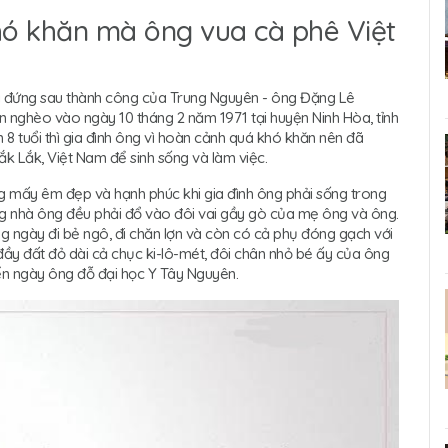
hó khăn mà ông vua cà phê Việt
ười đứng sau thành công của Trung Nguyên - ông Đặng Lê
n nghèo vào ngày 10 tháng 2 năm 1971 tại huyện Ninh Hòa, tỉnh
 tuổi thì gia đình ông vì hoàn cảnh quá khó khăn nên đã
ắk Lắk, Việt Nam để sinh sống và làm việc.
g mấy êm đẹp và hạnh phúc khi gia đình ông phải sống trong
g nhà ông đều phải đổ vào đôi vai gầy gò của mẹ ông và ông.
ng ngày đi bẻ ngô, đi chăn lợn và còn có cả phụ đóng gạch với
ầy đất đỏ dài cả chục ki-lô-mét, đôi chân nhỏ bé ấy của ông
ến ngày ông đỗ đại học Y Tây Nguyên.