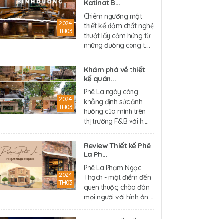
Katinat B...
Chiêm ngưỡng một
2024
thiết kế đậm chất nghệ
TH03
thuật lấy cảm hứng từ
những đường cong t....
Khám phá về thiết
kế quán...
Phê La ngày càng
2024
khẳng định sức ảnh
TH03
hưởng của mình trên
thị trường F&B với h....
Review Thiết kế Phê
La Ph...
Phê La Phạm Ngọc
2024
Thạch - một điểm đến
TH03
quen thuộc, chào đón
mọi người với hình ản....