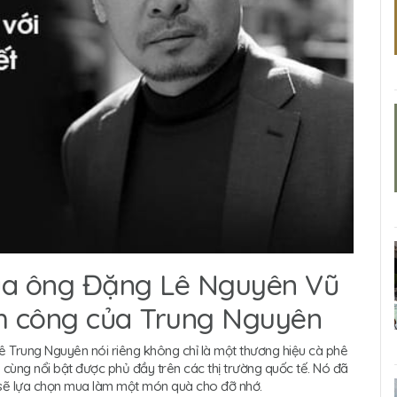
của ông Đặng Lê Nguyên Vũ
nh công của Trung Nguyên
 Trung Nguyên nói riêng không chỉ là một thương hiệu cà phê
cùng nổi bật được phủ đầy trên các thị trường quốc tế. Nó đã
 sẽ lựa chọn mua làm một món quà cho đỡ nhớ.