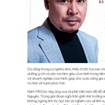
Do sống trong sự nghèo khó, thiếu trước hụt sau v
dưỡng ý chí và ước mơ làm giàu của mình trong ti
và doanh nghiệp của mình, giúp cho cuộc sống gia
no hơn và hạnh phúc hơn.
Năm 1992 lúc này ông vua cà phê Việt nam đã đỗ đ
Nguyên. Trong giai đoạn ngồi trên ghế nhà trường n
không ngừng tìm tòi, học hỏi và nghiên cứu về lĩnh 