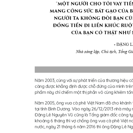
Năm 2003, cùng với sự phát triển của thương hiệu c
càng được khẳng định được chỗ đứng của mình trên t
phẩm này chỉ chiếm một thị phần vô cùng khiêm tốn 
Năm 2005, ông vua cà phê Việt Nam đã cho khánh t
tại tỉnh Bình Dương. Vào ngày 26/12/2013 nhà máy
Đặng Lê Nguyên Vũ cũng là Tổng giám đốc công ty
khoảng 6 tháng thì vợ chồng ông vua cà phê Việt n
nước, ngày 21 tháng 6 năm 2016 thì ông Đặng Lê Ng