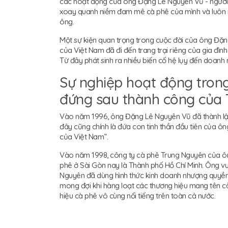
các hoạt động của ông Đặng Lê Nguyên Vũ - người 
xoay quanh niềm đam mê cà phê của mình và luôn 
ông.
Một sự kiện quan trọng trong cuộc đời của ông Đặ
của Việt Nam đã đi đến trang trại riêng của gia đình 
Từ đây phát sinh ra nhiều biến cố hệ lụy đến doanh 
Sự nghiệp hoạt động trong
đứng sau thành công của
Vào năm 1996, ông Đặng Lê Nguyên Vũ đã thành lập
đây cũng chính là đứa con tinh thần đầu tiên của ô
của Việt Nam”.
Vào năm 1998, công ty cà phê Trung Nguyên của ôn
phê ở Sài Gòn nay là Thành phố Hồ Chí Minh. Ông v
Nguyên đã dùng hình thức kinh doanh nhượng quyền
mong đợi khi hàng loạt các thương hiệu mang tên 
hiệu cà phê vô cùng nổi tiếng trên toàn cả nước.