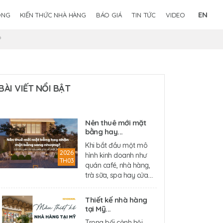
EN
ÔNG
KIẾN THỨC NHÀ HÀNG
BÁO GIÁ
TIN TỨC
VIDEO
?
BÀI VIẾT NỔI BẬT
Nên thuê mới mặt
bằng hay...
Khi bắt đầu một mô
2026
hình kinh doanh như
TH03
quán café, nhà hàng,
trà sữa, spa hay cửa....
Thiết kế nhà hàng
tại Mỹ...
Trong bối cảnh hội