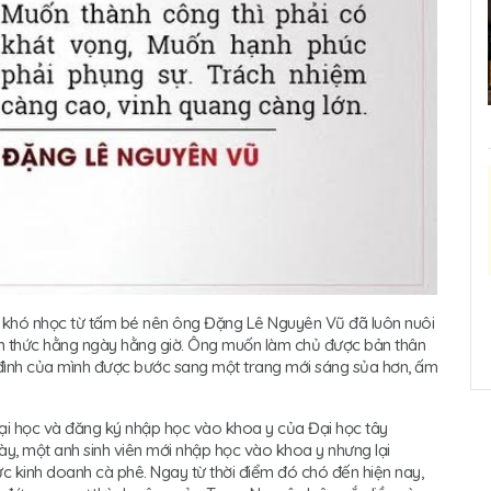
à khó nhọc từ tấm bé nên ông Đặng Lê Nguyên Vũ đã luôn nuôi
ềm thức hằng ngày hằng giờ. Ông muốn làm chủ được bản thân
 đình của mình được bước sang một trang mới sáng sủa hơn, ấm
ại học và đăng ký nhập học vào khoa y của Đại học tây
ày, một anh sinh viên mới nhập học vào khoa y nhưng lại
vực kinh doanh cà phê. Ngay từ thời điểm đó chó đến hiện nay,