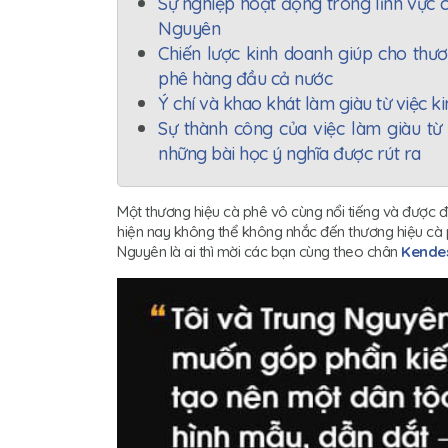
Sự nghiệp hoạt động trong lĩnh vực 
Nguyên
Chiến lược kinh doanh giúp cho thươ
phê hàng đầu cả nước
Ý chí và khao khát làm giàu từ việc 
Sự thành công của việc làm giàu từ
những bài học ý nghĩa được rút ra
Một thương hiệu cà phê vô cùng nổi tiếng và được đ
hiện nay không thể không nhắc đến thương hiệu cà
Nguyên là ai thì mời các bạn cùng theo chân
Kende