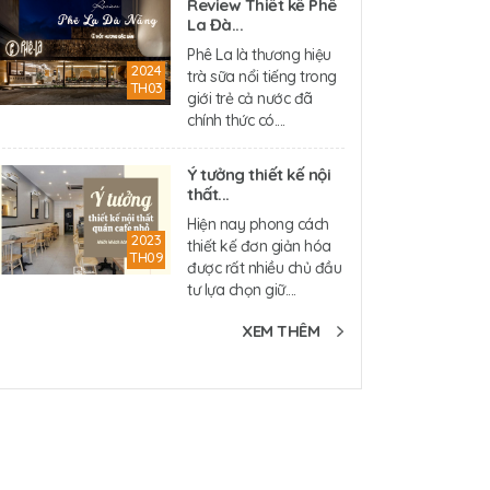
Review Thiết kế Phê
La Đà...
Phê La là thương hiệu
2024
trà sữa nổi tiếng trong
TH03
giới trẻ cả nước đã
chính thức có....
Ý tưởng thiết kế nội
thất...
Hiện nay phong cách
2023
thiết kế đơn giản hóa
TH09
được rất nhiều chủ đầu
tư lựa chọn giữ....
XEM THÊM