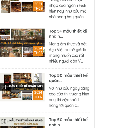
2024
nhập của ngành F&B
TH09
hiện nay, nhu cầu mở
nhà hàng hay quán....
Top 5+ mẫu thiết kế
nhà h...
Mang ẩm thực và nét
2024
đẹp Việt ra thế giới là
TH08
mong muốn của rất
nhiều người dân Vi....
Top 50 mẫu thiết kế
quán...
Với nhu cầu ngày càng
2024
cao của thị trường hiện
TH07
nay thì việc khách
hàng tới quán c....
Top 50 mẫu thiết kế
nhà h...