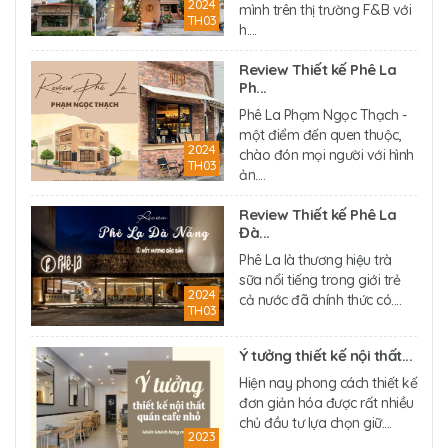
2024
mình trên thị trường F&B với
TH03
h....
Review Thiết kế Phê La
Ph...
Phê La Phạm Ngọc Thạch -
một điểm đến quen thuộc,
2024
chào đón mọi người với hình
TH03
ản....
Review Thiết kế Phê La
Đà...
Phê La là thương hiệu trà
sữa nổi tiếng trong giới trẻ
2024
cả nước đã chính thức có....
TH03
Ý tưởng thiết kế nội thất...
Hiện nay phong cách thiết kế
đơn giản hóa được rất nhiều
chủ đầu tư lựa chọn giữ....
2023