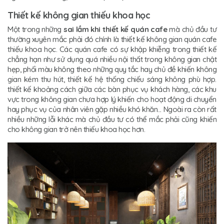
Thiết kế không gian thiếu khoa học
Một trong những
sai lầm khi thiết kế quán cafe
mà chủ đầu tư
thường xuyên mắc phải đó chính là thiết kế không gian quán cafe
thiếu khoa học. Các quán cafe có sự khập khiễng trong thiết kế
chẳng hạn như sử dụng quá nhiều nội thất trong không gian chật
hẹp, phối màu không theo những quy tắc hay chủ đề khiến không
gian kém thu hút, thiết kế hệ thống chiếu sáng không phù hợp.
thiết kế khoảng cách giữa các bàn phục vụ khách hàng, các khu
vực trong không gian chưa hợp lý khiến cho hoạt động di chuyển
hay phục vụ của nhân viên gặp nhiều khó khăn... Ngoài ra còn rất
nhiều những lỗi khác mà chủ đầu tư có thể mắc phải cũng khiến
cho không gian trở nên thiếu khoa học hơn.