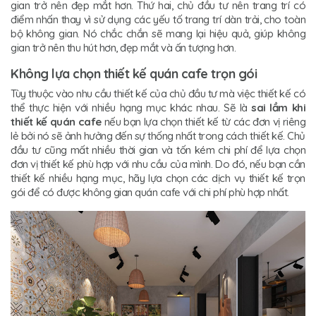
gian trở nên đẹp mắt hơn. Thứ hai, chủ đầu tư nên trang trí có
điểm nhấn thay vì sử dụng các yếu tố trang trí dàn trải, cho toàn
bộ không gian. Nó chắc chắn sẽ mang lại hiệu quả, giúp không
gian trở nên thu hút hơn, đẹp mắt và ấn tượng hơn.
Không lựa chọn thiết kế quán cafe trọn gói
Tùy thuộc vào nhu cầu thiết kế của chủ đầu tư mà việc thiết kế có
thể thực hiện với nhiều hạng mục khác nhau. Sẽ là
sai lầm khi
thiết kế quán cafe
nếu bạn lựa chọn thiết kế từ các đơn vị riêng
lẻ bởi nó sẽ ảnh hưởng đến sự thống nhất trong cách thiết kế. Chủ
đầu tư cũng mất nhiều thời gian và tốn kém chi phí để lựa chọn
đơn vị thiết kế phù hợp với nhu cầu của mình. Do đó, nếu bạn cần
thiết kế nhiều hạng mục, hãy lựa chọn các dịch vụ thiết kế trọn
gói để có được không gian quán cafe với chi phí phù hợp nhất.