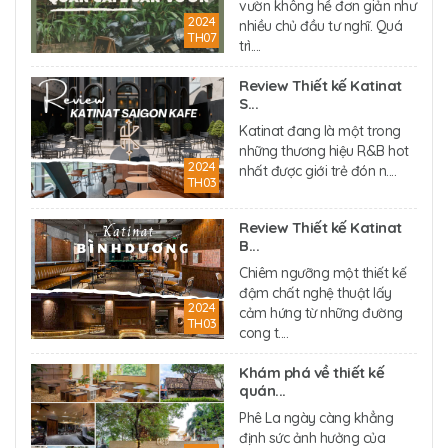
vườn không hề đơn giản như
2024
nhiều chủ đầu tư nghĩ. Quá
TH07
trì....
Review Thiết kế Katinat
S...
Katinat đang là một trong
những thương hiệu R&B hot
2024
nhất được giới trẻ đón n....
TH03
Review Thiết kế Katinat
B...
Chiêm ngưỡng một thiết kế
đậm chất nghệ thuật lấy
2024
cảm hứng từ những đường
TH03
cong t....
Khám phá về thiết kế
quán...
Phê La ngày càng khẳng
định sức ảnh hưởng của