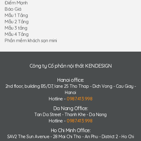
Điểm Mạnh
Báo Giá
Mẫu 1 Tầng
Mẫu 2 Tầng
Mẫu 3 tầng
Mẫu 4 Tầng
Phần mềm khách sạn mini
Công ty Cổ phần nội thất KENDESIGN
Hanoi office:
2nd floor, building B5/D7, lane 25 Tho Thap - Dich Vong - Cau Giay -
Hanoi
Hotline -
0987.413.998
Da Nang Office:
Tan Da Street - Thanh Khe - Da Nang
Hotline -
0987.413.998
Ho Chi Minh Office:
SAV2 The Sun Avenue - 28 Mai Chi Tho - An Phu - District 2 - Ho Chi