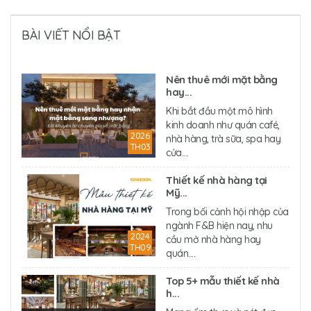
BÀI VIẾT NỔI BẬT
Nên thuê mới mặt bằng
hay...
Khi bắt đầu một mô hình
kinh doanh như quán café,
2026
nhà hàng, trà sữa, spa hay
TH03
cửa....
Thiết kế nhà hàng tại
Mỹ...
Trong bối cảnh hội nhập của
ngành F&B hiện nay, nhu
2024
cầu mở nhà hàng hay
TH09
quán....
Top 5+ mẫu thiết kế nhà
h...