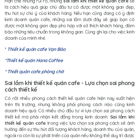
Hạn chế những rủi ro, những
sai lầm khi thiết kế quán cafe
sẽ
là cách hiệu quả giúp chủ đầu tư có được một không gian đẹp,
thu hút sự chú ý của khách hàng. Nếu hạn cũng đang có ý định
kinh doanh quán cafe, những sai lầm dưới đây sẽ giúp bạn có
được một không gian đẹp phù hợp với sở thích khách hàng, đảm
bảo những tiêu chuẩn trong không gian. Cùng ghi lại cho việc kinh
doanh của mình nhé.
*
Thiết kế quán cafe Vạn Bảo
*
Thiết kế quán Hana Coffee
*
Thiết quán cafe phòng chờ
Sai lầm khi thiết kế quán cafe - Lựa chọn sai phong
cách thiết kế
Có rất nhiều phong cách thiết kế quán cafe hiện nay xuất hiện
trên thị trường, nhưng không phải phong cách nào cũng kinh
doanh hiệu quả. Có nhiều chủ đầu tư vì lựa chọn sai phong cách
thiết kế mà phải nhận kết đắng trong kinh doanh.
Sai lầm khi
thiết kế quán cafe
trong việc lựa chọn sai phong cách sẽ ảnh
hưởng đến sự thu hút đối tượng khách hàng, doanh thu của quán,
ngoài ra còn là sự phát triển của quán nếu không thể duy trì được