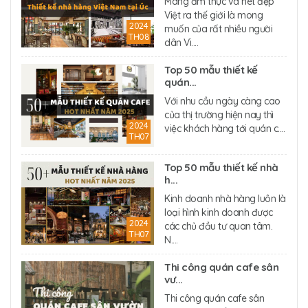
Mang ẩm thực và nét đẹp
Việt ra thế giới là mong
2024
muốn của rất nhiều người
TH08
dân Vi....
Top 50 mẫu thiết kế
quán...
Với nhu cầu ngày càng cao
của thị trường hiện nay thì
2024
việc khách hàng tới quán c....
TH07
Top 50 mẫu thiết kế nhà
h...
Kinh doanh nhà hàng luôn là
loại hình kinh doanh được
2024
các chủ đầu tư quan tâm.
TH07
N....
Thi công quán cafe sân
vư...
Thi công quán cafe sân