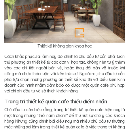
Thiết kế không gian khoa học
Cách khắc phục sai lầm này đó chính là chủ đầu tư cần phải tuân
thủ phương án thiết kế từ các đơn vị hợp tác, không nên tự ý thêm
vào các chi tiết ngoài bản vẽ, hoặc thay đổi bản vẽ trước khi
công mà chưa thảo luận với kiến trúc sư. Ngoài ra, chủ đầu tư cần
phải lựa chọn những phương án thiết kế khả thi với điều kiện kinh
doanh của mình nhằm đảm bảo có được một quán cafe phù hợp
với chi phí đầu tư và sở thích khách hàng.
Trang trí thiết kế quán cafe thiếu điểm nhấn
Chủ đầu tư cần hiểu rằng, trang trí thiết kế quán cafe hiện nay là
một trong những "thỏi nam châm" để thu hút sự chú ý của khách
hàng. Nhưng cũng chính bởi điều này mà nhiều chủ đầu tư thường
mắc những sai lầm trong thiết kế quán cafe ở việc trang trí không