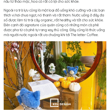
nấu từ thảo mộc, hoa cỏ rất có lợi cho sức khỏe.
Ngoài ra trà lựu cũng là một loại đồ uống khó cưỡng với các bạn
thích vị hơi chua ngọt, nó thanh và rất thơm. Nước uống ở đây đa
số được làm từ trái cây organic, rất healthy và tốt cho sức khỏe.
Bên cạnh đó signature của quán cũng có những món cà phê
được pha từ cà phê tự rang xay thủ công. Đây cũng là thức uống
mà người nước ngoài rất ưa chuộng khi tới The letter Coffee.