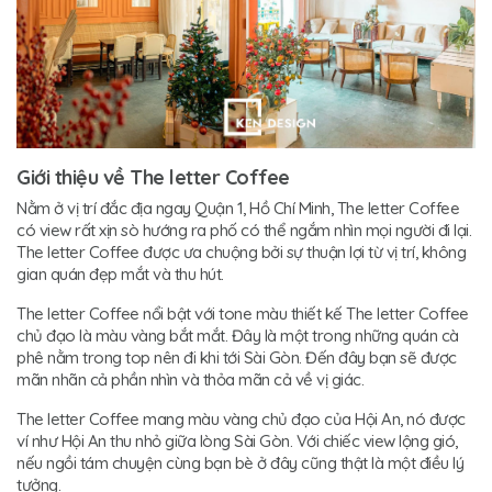
Giới thiệu về The letter Coffee
Nằm ở vị trí đắc địa ngay Quận 1, Hồ Chí Minh, The letter Coffee
có view rất xịn sò hướng ra phố có thể ngắm nhìn mọi người đi lại.
The letter Coffee được ưa chuộng bởi sự thuận lợi từ vị trí, không
gian quán đẹp mắt và thu hút.
The letter Coffee nổi bật với tone màu thiết kế The letter Coffee
chủ đạo là màu vàng bắt mắt. Đây là một trong những quán cà
phê nằm trong top nên đi khi tới Sài Gòn. Đến đây bạn sẽ được
mãn nhãn cả phần nhìn và thỏa mãn cả về vị giác.
The letter Coffee mang màu vàng chủ đạo của Hội An, nó được
ví như Hội An thu nhỏ giữa lòng Sài Gòn. Với chiếc view lộng gió,
nếu ngồi tám chuyện cùng bạn bè ở đây cũng thật là một điều lý
tưởng.