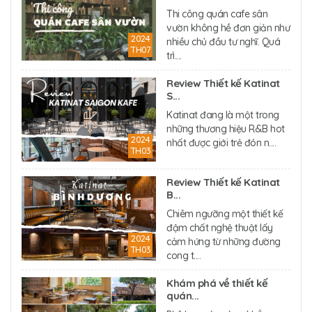
Thi công quán cafe sân
vườn không hề đơn giản như
2024
nhiều chủ đầu tư nghĩ. Quá
TH07
trì....
Review Thiết kế Katinat
S...
Katinat đang là một trong
những thương hiệu R&B hot
2024
nhất được giới trẻ đón n....
TH03
Review Thiết kế Katinat
B...
Chiêm ngưỡng một thiết kế
đậm chất nghệ thuật lấy
2024
cảm hứng từ những đường
TH03
cong t....
Khám phá về thiết kế
quán...