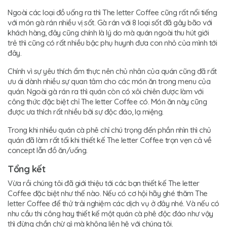
Ngoài các loại đồ uống ra thì The letter Coffee cũng rất nổi tiếng
với món gà rán nhiều vị sốt. Gà rán với 8 loại sốt đã gây bão với
khách hàng, đây cũng chính là lý do mà quán ngoài thu hút giới
trẻ thì cũng có rất nhiều bậc phụ huynh đưa con nhỏ của mình tới
đây.
Chính vì sự yêu thích ẩm thực nên chủ nhân của quán cũng đã rất
ưu ái dành nhiều sự quan tâm cho các món ăn trong menu của
quán. Ngoài gà rán ra thì quán còn có xôi chiên được làm với
công thức đặc biệt chỉ The letter Coffee có. Món ăn này cũng
được ưa thích rất nhiều bởi sự độc đáo, lạ miệng.
Trong khi nhiều quán cà phê chỉ chú trọng đến phần nhìn thì chủ
quán đã làm rất tối khi thiết kế The letter Coffee trọn vẹn cả về
concept lẫn đồ ăn/uống.
Tổng kết
Vừa rồi chúng tôi đã giới thiệu tới các bạn thiết kế The letter
Coffee đặc biệt như thế nào. Nếu có cơ hội hãy ghé thăm The
letter Coffee để thử trải nghiệm các dịch vụ ở đây nhé. Và nếu có
nhu cầu thi công hay thiết kế một quán cà phê độc đáo như vậy
thì đừng chần chừ gì mà không liên hệ với chúng tôi.