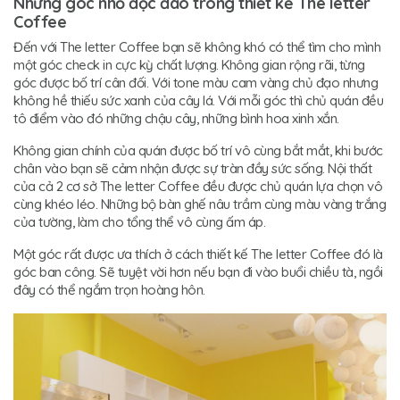
Những góc nhỏ độc đáo trong thiết kế The letter
Coffee
Đến với The letter Coffee bạn sẽ không khó có thể tìm cho mình
một góc check in cực kỳ chất lượng. Không gian rộng rãi, từng
góc được bố trí cân đối. Với tone màu cam vàng chủ đạo nhưng
không hề thiếu sức xanh của cây lá. Với mỗi góc thì chủ quán đều
tô điểm vào đó những chậu cây, những bình hoa xinh xắn.
Không gian chính của quán được bố trí vô cùng bắt mắt, khi bước
chân vào bạn sẽ cảm nhận được sự tràn đầy sức sống. Nội thất
của cả 2 cơ sở The letter Coffee đều được chủ quán lựa chọn vô
cùng khéo léo. Những bộ bàn ghế nâu trầm cùng màu vàng trắng
của tường, làm cho tổng thể vô cùng ấm áp.
Một góc rất được ưa thích ở cách thiết kế The letter Coffee đó là
góc ban công. Sẽ tuyệt vời hơn nếu bạn đi vào buổi chiều tà, ngồi
đây có thể ngắm trọn hoàng hôn.