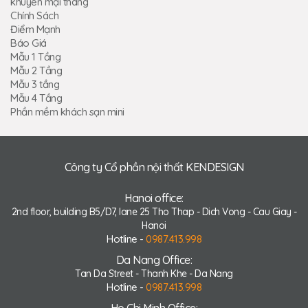
khuyến mại tháng
Chính Sách
Điểm Mạnh
Báo Giá
Mẫu 1 Tầng
Mẫu 2 Tầng
Mẫu 3 tầng
Mẫu 4 Tầng
Phần mềm khách sạn mini
Công ty Cổ phần nội thất KENDESIGN
Hanoi office:
2nd floor, building B5/D7, lane 25 Tho Thap - Dich Vong - Cau Giay -
Hanoi
Hotline -
0987.413.998
Da Nang Office:
Tan Da Street - Thanh Khe - Da Nang
Hotline -
0987.413.998