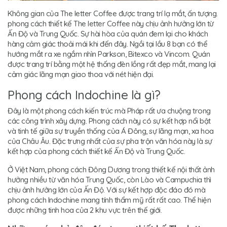
Không gian của The letter Coffee được trang trí lạ mắt, ấn tượng.
phong cách thiết kế The letter Coffee này chịu ảnh hưởng lớn từ
Ấn Độ và Trung Quốc. Sự hài hòa của quán đem lại cho khách
hàng cảm giác thoải mái khi đến đây. Ngồi tại lầu 8 bạn có thể
hướng mắt ra xe ngắm nhìn Parkson, Bitexco và Vincom. Quán
được trang trí bằng một hệ thống đèn lồng rất đẹp mắt, mang lại
cảm giác lãng mạn giao thoa với nét hiện đại.
Phong cách Indochine là gì?
Đây là một phong cách kiến trúc mà Pháp rất ưa chuộng trong
các công trình xây dựng. Phong cách này có sự kết hợp nổi bật
và tinh tế giữa sự truyền thống của Á Đông, sự lãng mạn, xa hoa
của Châu Âu. Đặc trưng nhất của sự pha trộn văn hóa này là sự
kết hợp của phong cách thiết kế Ấn Độ và Trung Quốc.
Ở Việt Nam, phong cách Đông Dương trong thiết kế nội thất ảnh
hưởng nhiều từ văn hóa Trung Quốc, còn Lào và Campuchia thì
chịu ảnh hưởng lớn của Ấn Độ. Với sự kết hợp độc đáo đó mà
phong cách Indochine mang tính thẩm mỹ rất rất cao. Thể hiện
được những tinh hoa của 2 khu vực trên thế giới.