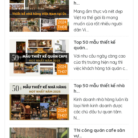
h...
Mang ẩm thực và nét đẹp
Việt ra thế giới là mong
2024
muốn của rất nhiều người
TH08
dân Vi....
Top 50 mẫu thiết kế
quán...
Với nhu cầu ngày càng cao
của thị trường hiện nay thì
2024
việc khách hàng tới quán c....
TH07
Top 50 mẫu thiết kế nhà
h...
Kinh doanh nhà hàng luôn là
loại hình kinh doanh được
2024
các chủ đầu tư quan tâm.
TH07
N....
Thi công quán cafe sân
vư...