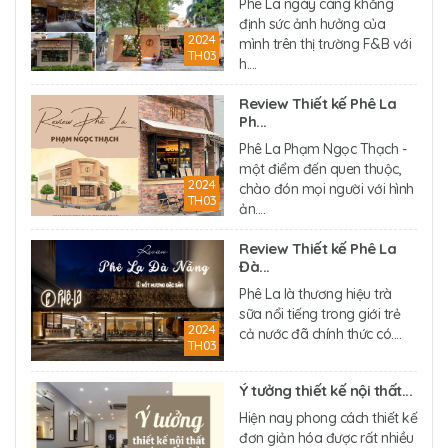
Phê La ngày càng khẳng
định sức ảnh hưởng của
2024
mình trên thị trường F&B với
TH03
h....
Review Thiết kế Phê La
Ph...
Phê La Phạm Ngọc Thạch -
một điểm đến quen thuộc,
2024
chào đón mọi người với hình
TH03
ản....
Review Thiết kế Phê La
Đà...
Phê La là thương hiệu trà
sữa nổi tiếng trong giới trẻ
2024
cả nước đã chính thức có....
TH03
Ý tưởng thiết kế nội thất...
Hiện nay phong cách thiết kế
đơn giản hóa được rất nhiều