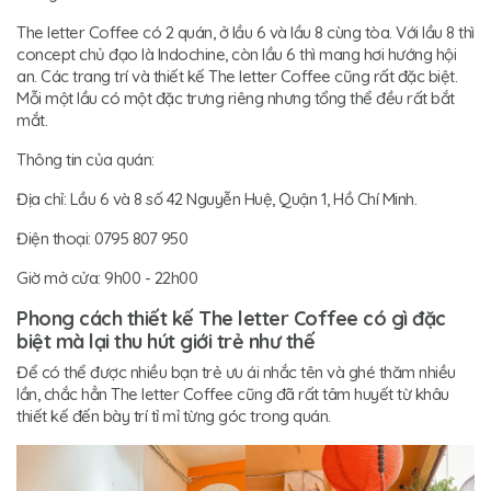
The letter Coffee có 2 quán, ở lầu 6 và lầu 8 cùng tòa. Với lầu 8 thì
concept chủ đạo là Indochine, còn lầu 6 thì mang hơi hướng hội
an. Các trang trí và thiết kế The letter Coffee cũng rất đặc biệt.
Mỗi một lầu có một đặc trưng riêng nhưng tổng thể đều rất bắt
mắt.
Thông tin của quán:
Địa chỉ: Lầu 6 và 8 số 42 Nguyễn Huệ, Quận 1, Hồ Chí Minh.
Điện thoại: 0795 807 950
Giờ mở cửa: 9h00 - 22h00
Phong cách thiết kế The letter Coffee có gì đặc
biệt mà lại thu hút giới trẻ như thế
Để có thể được nhiều bạn trẻ ưu ái nhắc tên và ghé thăm nhiều
lần, chắc hẳn The letter Coffee cũng đã rất tâm huyết từ khâu
thiết kế đến bày trí tỉ mỉ từng góc trong quán.