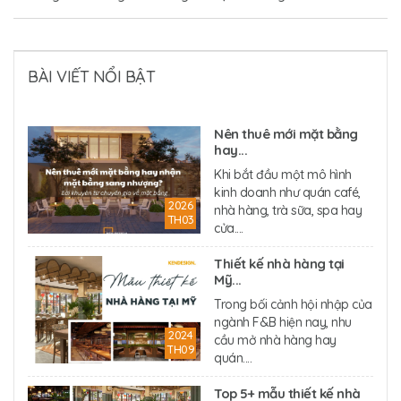
BÀI VIẾT NỔI BẬT
Nên thuê mới mặt bằng
hay...
Khi bắt đầu một mô hình
kinh doanh như quán café,
2026
nhà hàng, trà sữa, spa hay
TH03
cửa....
Thiết kế nhà hàng tại
Mỹ...
Trong bối cảnh hội nhập của
ngành F&B hiện nay, nhu
2024
cầu mở nhà hàng hay
TH09
quán....
Top 5+ mẫu thiết kế nhà