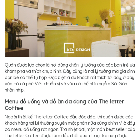
Quán được lựa chọn là nơi dừng chân lý tưởng của các bạn trẻ ưa
khám phá và thích chụp hình. Đây cũng là nơi lý tưởng mà gia đình
bạn bè có thể tụ họp. Đặc biệt là du khách rất thích tới đây, ở đây
vừa có cà phê Việt chuẩn vị và vừa có thể nhìn ngắm Sài Gòn
nhộn nhịp.
Menu đồ uống và đồ ăn đa dạng của The letter
Coffee
Ngoài thiết kế The letter Coffee đầy độc đáo, thì quán được các
khách hàng tới lui thường xuyên một phần nữa cũng chính vì ở đây
có menu đồ uống rất ngon. Trà nhiệt đới, một món best seller của
The letter Coffee được tâm đắc nhất quán. Loại trà này được