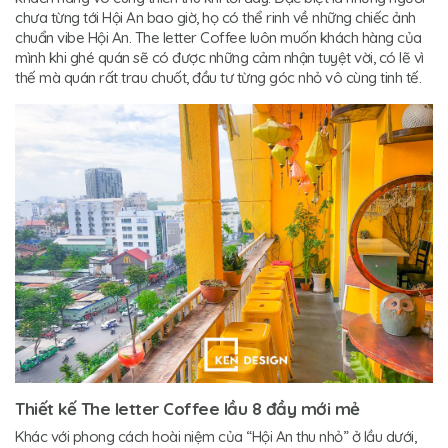
chưa từng tới Hội An bao giờ, họ có thể rinh về những chiếc ảnh
chuẩn vibe Hội An. The letter Coffee luôn muốn khách hàng của
mình khi ghé quán sẽ có được những cảm nhận tuyệt vời, có lẽ vì
thế mà quán rất trau chuốt, đầu tư từng góc nhỏ vô cùng tinh tế.
Thiết kế The letter Coffee lầu 8 đầy mới mẻ
Khác với phong cách hoài niệm của “Hội An thu nhỏ” ở lầu dưới,