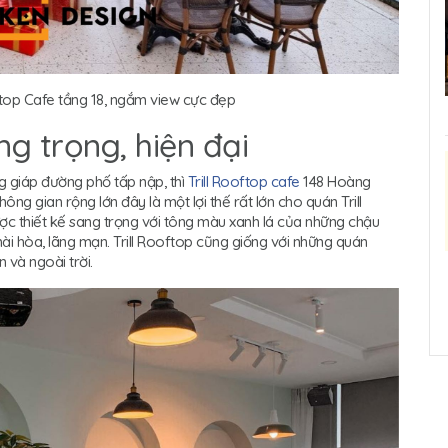
ftop Cafe tầng 18, ngắm view cực đẹp
ng trọng, hiện đại
g giáp đường phố tấp nập, thì
Trill Rooftop cafe
148 Hoàng
ông gian rộng lớn đây là một lợi thế rất lớn cho quán Trill
ợc thiết kế sang trọng với tông màu xanh lá của những chậu
ài hòa, lãng mạn. Trill Rooftop cũng giống với những quán
n và ngoài trời.