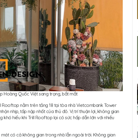
top Hoàng Quốc Việt
sang trọng, bắt mắt
Trill Rooftop nằm trên tầng 18 tại tòa nhà Vietcombank Tower
n nhịp, tấp nập nhất của thủ đô. Vị trí thuận lợi, không gian
g khó hiểu khi Trill Rooftop lại có sức hấp dẫn lớn với nhiều
ng mát có cả không gian trong nhà lẫn ngoài trời. Không gian