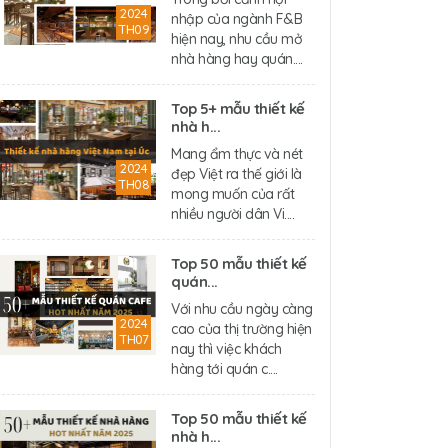
2024
nhập của ngành F&B
TH09
hiện nay, nhu cầu mở
nhà hàng hay quán....
Top 5+ mẫu thiết kế
nhà h...
Mang ẩm thực và nét
2024
đẹp Việt ra thế giới là
TH08
mong muốn của rất
nhiều người dân Vi....
Top 50 mẫu thiết kế
quán...
Với nhu cầu ngày càng
2024
cao của thị trường hiện
TH07
nay thì việc khách
hàng tới quán c....
Top 50 mẫu thiết kế
nhà h...