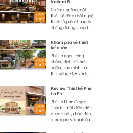
Katinat B...
Chiêm ngưỡng một
2024
thiết kế đậm chất nghệ
TH03
thuật lấy cảm hứng từ
những đường cong t....
Khám phá về thiết
kế quán...
Phê La ngày càng
2024
khẳng định sức ảnh
TH03
hưởng của mình trên
thị trường F&B với h....
Review Thiết kế Phê
La Ph...
Phê La Phạm Ngọc
2024
Thạch - một điểm đến
TH03
quen thuộc, chào đón
mọi người với hình ản....