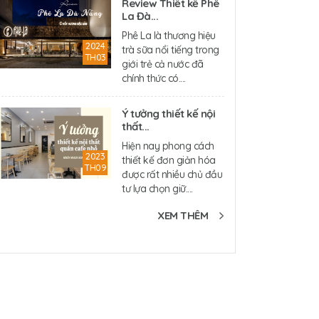
Review Thiết kế Phê
La Đà...
Phê La là thương hiệu
2024
trà sữa nổi tiếng trong
TH03
giới trẻ cả nước đã
chính thức có....
Ý tưởng thiết kế nội
thất...
Hiện nay phong cách
2023
thiết kế đơn giản hóa
TH09
được rất nhiều chủ đầu
tư lựa chọn giữ....
XEM THÊM