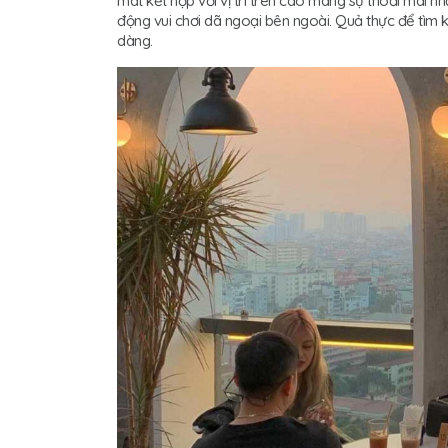
mát kết hợp với vị trí trên cao mang sự thoải mái n
động vui chơi dã ngoại bên ngoài. Quả thực để tìm
dàng.