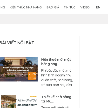
EN
ÔNG
KIẾN THỨC NHÀ HÀNG
BÁO GIÁ
TIN TỨC
VIDEO
BÀI VIẾT NỔI BẬT
Nên thuê mới mặt
bằng hay...
Khi bắt đầu một mô
2026
hình kinh doanh như
TH03
quán café, nhà hàng,
trà sữa, spa hay cửa....
Thiết kế nhà hàng
tại Mỹ...
Trong bối cảnh hội