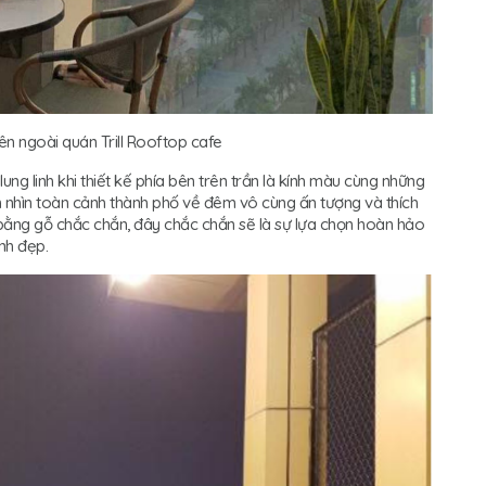
ên ngoài quán Trill Rooftop cafe
ng linh khi thiết kế phía bên trên trần là kính màu cùng những
m nhìn toàn cảnh thành phố về đêm vô cùng ấn tượng và thích
bằng gỗ chắc chắn, đây chắc chắn sẽ là sự lựa chọn hoàn hảo
nh đẹp.