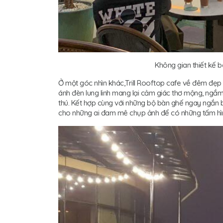
Không gian thiết kế b
Ở một góc nhìn khác,Trill Rooftop cafe về đêm đẹp lu
ánh đèn lung linh mang lại cảm giác thơ mộng, ngắ
thú. Kết hợp cùng với những bộ bàn ghế ngay ngắn 
cho những ai đam mê chụp ảnh để có những tấm hì