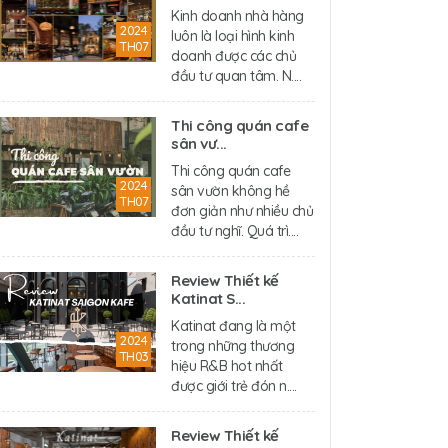
Kinh doanh nhà hàng
2024
luôn là loại hình kinh
TH07
doanh được các chủ
đầu tư quan tâm. N....
Thi công quán cafe
sân vư...
Thi công quán cafe
2024
sân vườn không hề
TH07
đơn giản như nhiều chủ
đầu tư nghĩ. Quá trì....
Review Thiết kế
Katinat S...
Katinat đang là một
2024
trong những thương
TH03
hiệu R&B hot nhất
được giới trẻ đón n....
Review Thiết kế