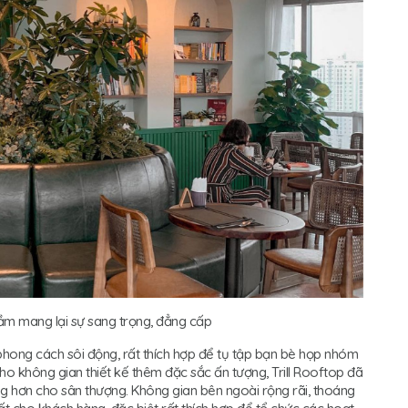
rầm mang lại sự sang trọng, đẳng cấp
 phong cách sôi động, rất thích hợp để tụ tập bạn bè họp nhóm
cho không gian thiết kế thêm đặc sắc ấn tượng, Trill Rooftop đã
g hơn cho sân thượng. Không gian bên ngoài rộng rãi, thoáng