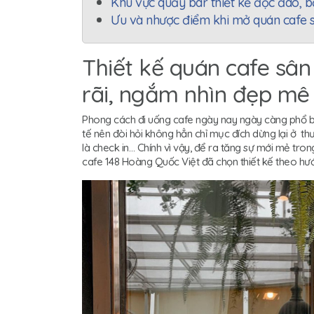
Khu vực quầy bar thiết kế độc đáo, 
Ưu và nhược điểm khi mở quán cafe 
Thiết kế quán cafe sân
rãi, ngắm nhìn đẹp mê 
Phong cách đi uống cafe ngày nay ngày càng phổ b
tế nên đòi hỏi không hẳn chỉ mục đích dừng lại ở th
là check in… Chính vì vậy, để ra tăng sự mới mẻ tro
cafe 148 Hoàng Quốc Việt đã chọn thiết kế theo hướn