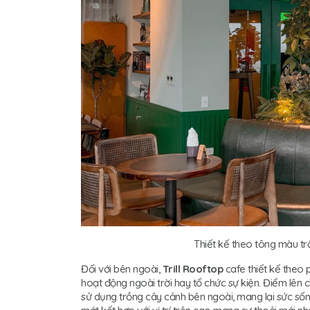
Thiết kế theo tông màu t
Đối với bên ngoài,
Trill Rooftop
cafe thiết kế theo
hoạt động ngoài trời hay tổ chức sự kiện. Điểm lên 
sử dụng trồng cây cảnh bên ngoài, mang lại sức sốn