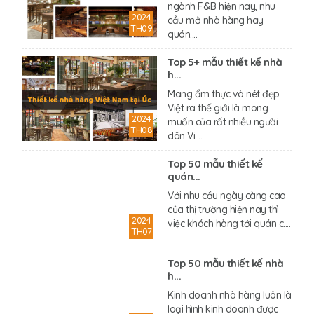
ngành F&B hiện nay, nhu
2024
cầu mở nhà hàng hay
TH09
quán....
Top 5+ mẫu thiết kế nhà
h...
Mang ẩm thực và nét đẹp
Việt ra thế giới là mong
2024
muốn của rất nhiều người
TH08
dân Vi....
Top 50 mẫu thiết kế
quán...
Với nhu cầu ngày càng cao
của thị trường hiện nay thì
2024
việc khách hàng tới quán c....
TH07
Top 50 mẫu thiết kế nhà
h...
Kinh doanh nhà hàng luôn là
loại hình kinh doanh được