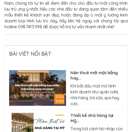
Nam, chúng tôi tự tin sẽ đem đến cho chủ đầu tư một công trình
lưu trú ưng ý nhất. Nếu các nhà đầu tư đang quan tâm đến nhiều
mẫu thiết kế khách sạn đẹp, hoặc đang ấp ủ một ý tưởng kinh
doanh loại hình lưu trú này, hãy liên hệ ngay với chúng tôi qua
hotline 098.7413.998 để được hỗ trợ tư vấn nhanh nhất nhé!
BÀI VIẾT NỔI BẬT
Nên thuê mới mặt bằng
hay...
Khi bắt đầu một mô hình
kinh doanh như quán café,
2026
nhà hàng, trà sữa, spa hay
TH03
cửa....
Thiết kế nhà hàng tại
Mỹ...
Trong bối cảnh hội nhập của