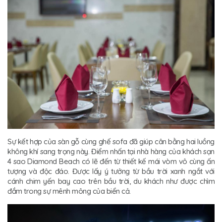
Sự kết hợp của sàn gỗ cùng ghế sofa đã giúp cân bằng hai luồng
không khí sang trọng này. Điểm nhấn tại nhà hàng của khách sạn
4 sao Diamond Beach có lẽ đến từ thiết kế mái vòm vô cùng ấn
tượng và độc đáo. Được lấy ý tưởng từ bầu trời xanh ngắt với
cánh chim yến bay cao trên bầu trời, du khách như được chìm
đắm trong sự mênh mông của biển cả.