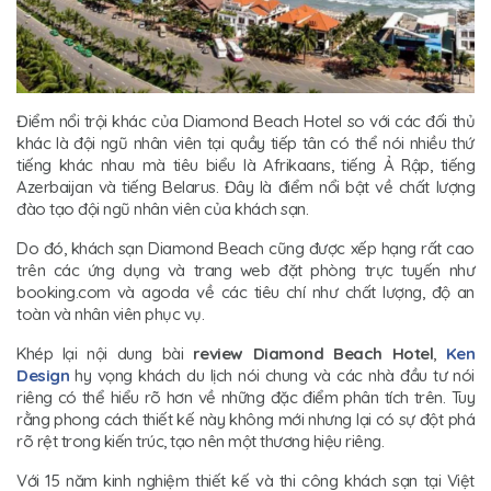
Điểm nổi trội khác của Diamond Beach Hotel so với các đối thủ
khác là đội ngũ nhân viên tại quầy tiếp tân có thể nói nhiều thứ
tiếng khác nhau mà tiêu biểu là Afrikaans, tiếng Ả Rập, tiếng
Azerbaijan và tiếng Belarus. Đây là điểm nổi bật về chất lượng
đào tạo đội ngũ nhân viên của khách sạn.
Do đó, khách sạn Diamond Beach cũng được xếp hạng rất cao
trên các ứng dụng và trang web đặt phòng trực tuyến như
booking.com và agoda về các tiêu chí như chất lượng, độ an
toàn và nhân viên phục vụ.
Khép lại nội dung bài
review Diamond Beach Hotel
,
Ken
Design
hy vọng khách du lịch nói chung và các nhà đầu tư nói
riêng có thể hiểu rõ hơn về những đặc điểm phân tích trên. Tuy
rằng phong cách thiết kế này không mới nhưng lại có sự đột phá
rõ rệt trong kiến trúc, tạo nên một thương hiệu riêng.
Với 15 năm kinh nghiệm thiết kế và thi công khách sạn tại Việt