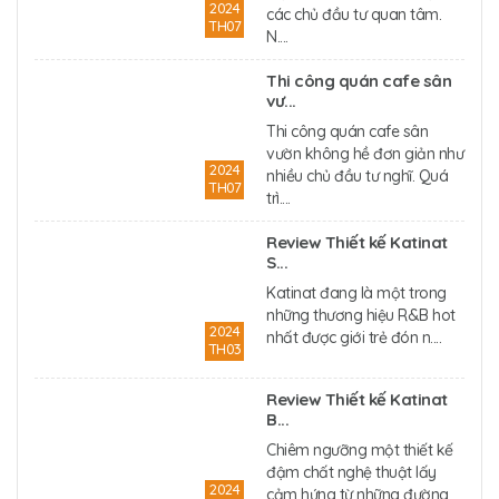
2024
các chủ đầu tư quan tâm.
TH07
N....
Thi công quán cafe sân
vư...
Thi công quán cafe sân
vườn không hề đơn giản như
2024
nhiều chủ đầu tư nghĩ. Quá
TH07
trì....
Review Thiết kế Katinat
S...
Katinat đang là một trong
những thương hiệu R&B hot
2024
nhất được giới trẻ đón n....
TH03
Review Thiết kế Katinat
B...
Chiêm ngưỡng một thiết kế
đậm chất nghệ thuật lấy
2024
cảm hứng từ những đường