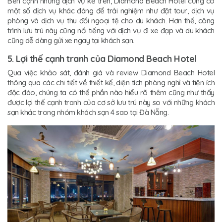
Bên cạnh những dịch vụ kể trên, Diamond Beach Hotel cũng có
một số dịch vụ khác đáng để trải nghiệm như đặt tour, dịch vụ
phòng và dịch vụ thu đổi ngoại tệ cho du khách. Hơn thế, công
trình lưu trú này cũng nổi tiếng với dịch vụ đi xe đạp và du khách
cũng dễ dàng gửi xe ngay tại khách sạn.
5. Lợi thế cạnh tranh của Diamond Beach Hotel
Qua việc khảo sát, đánh giá và review Diamond Beach Hotel
thông qua các chi tiết về thiết kế, diện tích phòng nghỉ và tiện ích
độc đáo, chúng ta có thể phần nào hiểu rõ thêm cũng như thấy
được lợi thế cạnh tranh của cơ sở lưu trú này so với những khách
sạn khác trong nhóm khách sạn 4 sao tại Đà Nẵng.