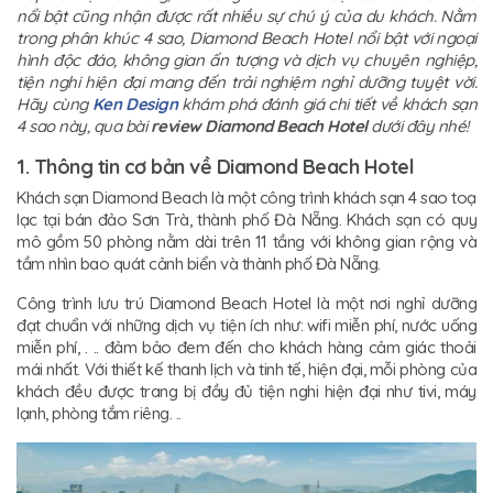
nổi bật cũng nhận được rất nhiều sự chú ý của du khách. Nằm
trong phân khúc 4 sao, Diamond Beach Hotel nổi bật với ngoại
hình độc đáo, không gian ấn tượng và dịch vụ chuyên nghiệp,
tiện nghi hiện đại mang đến trải nghiệm nghỉ dưỡng tuyệt vời.
Hãy cùng
K
en Design
khám phá đánh giá chi tiết về khách sạn
4 sao này, qua bài
review Diamond Beach Hotel
dưới đây nhé!
1. Thông tin cơ bản về Diamond Beach Hotel
Khách sạn Diamond Beach là một công trình khách sạn 4 sao toạ
lạc tại bán đảo Sơn Trà, thành phố Đà Nẵng. Khách sạn có quy
mô gồm 50 phòng nằm dài trên 11 tầng với không gian rộng và
tầm nhìn bao quát cảnh biển và thành phố Đà Nẵng.
Công trình lưu trú Diamond Beach Hotel là một nơi nghỉ dưỡng
đạt chuẩn với những dịch vụ tiện ích như: wifi miễn phí, nước uống
miễn phí, . .. đảm bảo đem đến cho khách hàng cảm giác thoải
mái nhất. Với thiết kế thanh lịch và tinh tế, hiện đại, mỗi phòng của
khách đều được trang bị đầy đủ tiện nghi hiện đại như tivi, máy
lạnh, phòng tắm riêng. ..