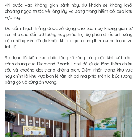
Khi bước vào không gian sảnh này, du khách sẽ không khỏi
choáng ngợp trước vẻ lộng lẫy và sang trọng hiếm có của khu
vực này.
Đá cẩm thạch trắng được sử dụng cho toàn bộ không gian từ
sàn nhà cho đến bờ tường hay phào trụ. Sự phản chiếu ánh sáng
của những viên đá đã khiến không gian càng thêm sang trọng và
tinh tế.
Sử dụng lối kiến trúc phân tầng rõ ràng cùng cửa kính sát trần,
sảnh chung của Diamond Beach Hotel đã được tăng thêm chiều
sâu và khoáng đạt trong không gian. Điểm nhấn trong khu vực
này chính là khu vực bàn lễ tân lát đá mà phía trên là bức tượng
bằng gỗ vô cùng ấn tượng.