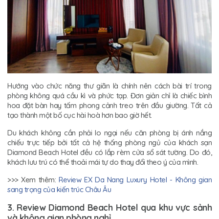
Hướng vào chức năng thư giãn là chính nên cách bài trí trong
phòng không quá cầu kì và phức tạp. Đơn giản chỉ là chiếc bình
hoa đặt bàn hay tấm phong cảnh treo trên đầu giường. Tất cả
tạo thành một bố cục hài hoà hơn bao giờ hết.
Du khách không cần phải lo ngại nếu căn phòng bị ánh nắng
chiếu trực tiếp bởi tất cả hệ thống phòng ngủ của khách sạn
Diamond Beach Hotel đều có lắp rèm cửa sổ sát tường. Do đó,
khách lưu trú có thể thoải mái tự do thay đổi theo ý của mình.
>>> Xem thêm:
Review EX Da Nang Luxury Hotel - Không gian
sang trọng của kiến trúc Châu Âu
3. Review Diamond Beach Hotel qua khu vực sảnh
và không gian phòng nghỉ