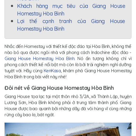
Khách hàng mục tiêu của Giang House
Homestay Hòa Bình
Lợi thế cạnh tranh của Giang House
Homestay Hòa Bình
Nhắc đến Homestay với thiết kế độc đáo tại Hòa Bình, không thể
nào bỏ qua được ngôi nhà với phong cách Indochine độc đáo -
Giang House Homestay Hòa Bình
. Nó ấn tượng không chỉ vì
phong cách thiết kế nổi bật mà còn là bởi trải nghiệm nghỉ dưỡng
tuyệt vời. Hãy cùng
KenKasa
, khám phá Giang House Homestay
Hòa Bình trong bài viết này nhé!
Đôi nét về Giang House Homestay Hòa Bình
Giang House tọa lạc tại một thôn nhỏ 3/2A, xã Thành Lập, huyện
Lương Sơn, Hòa Bình không phải ở trung tâm thành phố. Giang
House được bao quanh bởi những dãy đá vôi hùng vĩ cùng những
rừng cây bao la, bát ngát.