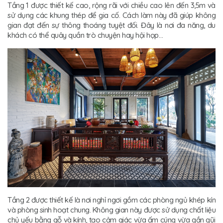
Tầng 1 được thiết kế cao, rộng rãi với chiều cao lên đến 3,5m và
sử dụng các khung thép để gia cố. Cách làm này đã giúp không
gian đạt đến sự thông thoáng tuyệt đối. Đây là nơi đa năng, du
khách có thể quây quần trò chuyện hay hội họp…
Tầng 2 được thiết kế là nơi nghỉ ngơi gồm các phòng ngủ khép kín
và phòng sinh hoạt chung. Không gian này được sử dụng chất liệu
chủ yếu bằng gỗ và kính, tạo cảm giác vừa ấm cúng vừa gần gũi