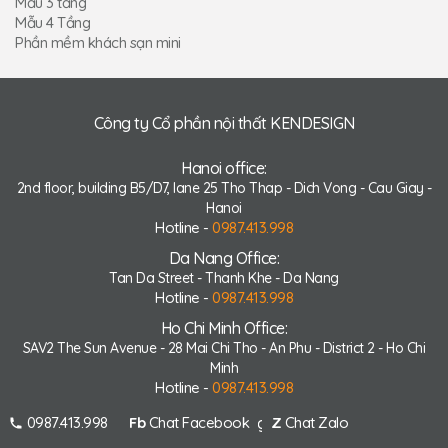
Mẫu 3 tầng
Mẫu 4 Tầng
Phần mềm khách sạn mini
Công ty Cổ phần nội thất KENDESIGN
Hanoi office:
2nd floor, building B5/D7, lane 25 Tho Thap - Dich Vong - Cau Giay -
Hanoi
Hotline -
0987.413.998
Da Nang Office:
Tan Da Street - Thanh Khe - Da Nang
Hotline -
0987.413.998
Ho Chi Minh Office:
SAV2 The Sun Avenue - 28 Mai Chi Tho - An Phu - District 2 - Ho Chi
Minh
Hotline -
0987.413.998
Theo dõi chúng tôi
0987.413.998
Fb
Chat Facebook
Z
Chat Zalo