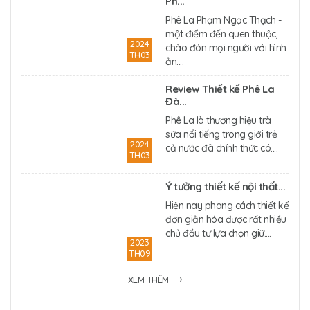
Ph...
Phê La Phạm Ngọc Thạch -
một điểm đến quen thuộc,
2024
chào đón mọi người với hình
TH03
ản....
Review Thiết kế Phê La
Đà...
Phê La là thương hiệu trà
sữa nổi tiếng trong giới trẻ
2024
cả nước đã chính thức có....
TH03
Ý tưởng thiết kế nội thất...
Hiện nay phong cách thiết kế
đơn giản hóa được rất nhiều
chủ đầu tư lựa chọn giữ....
2023
TH09
XEM THÊM