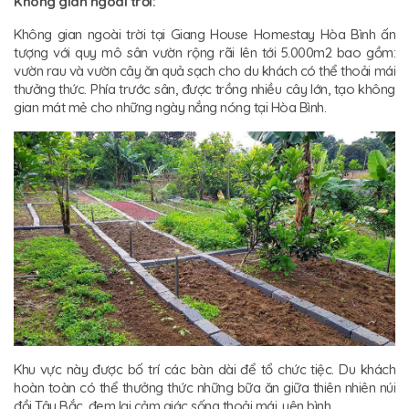
Không gian ngoài trời:
Không gian ngoài trời tại Giang House Homestay Hòa Bình ấn
tượng với quy mô sân vườn rộng rãi lên tới 5.000m2 bao gồm:
vườn rau và vườn cây ăn quả sạch cho du khách có thể thoải mái
thưởng thức. Phía trước sân, được trồng nhiều cây lớn, tạo không
gian mát mẻ cho những ngày nắng nóng tại Hòa Bình.
Khu vực này được bố trí các bàn dài để tổ chức tiệc. Du khách
hoàn toàn có thể thưởng thức những bữa ăn giữa thiên nhiên núi
đồi Tây Bắc, đem lại cảm giác sống thoải mái, yên bình.