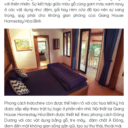
với thiên nhiên. Sự kết hợp giữa màu gỗ cùng gam màu xanh navy
ở các vật dụng như: đệm, gối hay rèm cửa đã tạo nên sự sang
trọng, quý phái cho không gian phòng của Giang House
Homestay Hòa Bình.
Phong cách Indochine còn được thể hiện rõ với các họa tiết kỷ hà
được sắp xếp theo trật tự, logic ở phần nền nhà. Nội thất tại Giang
House Homestay Hòa Bình được thiết kế theo phong cách Đông
Dương với các vật dụng bằng gỗ, tre mây… đậm chất Á Đông,
đem đến một không gian sống gần gũi, tạo sự thư thái, thoải mái.