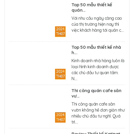
Top 50 mẫu thiết kế
quán...
Với nhu cầu ngày càng cao
của thị trường hiện nay thì
2024
việc khách hàng tới quán c....
TH07
Top 50 mẫu thiết kế nhà
h...
Kinh doanh nhà hàng luôn là
loại hình kinh doanh được
2024
các chủ đầu tư quan tâm.
TH07
N....
Thi công quán cafe sân
vư...
Thi công quán cafe sân
vườn không hề đơn giản như
2024
nhiều chủ đầu tư nghĩ. Quá
TH07
trì....
Review Thiết kế Katinat