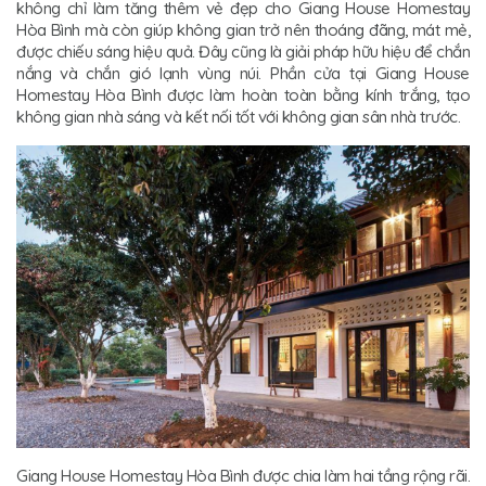
không chỉ làm tăng thêm vẻ đẹp cho Giang House Homestay
Hòa Bình mà còn giúp không gian trở nên thoáng đãng, mát mẻ,
được chiếu sáng hiệu quả. Đây cũng là giải pháp hữu hiệu để chắn
nắng và chắn gió lạnh vùng núi. Phần cửa tại Giang House
Homestay Hòa Bình được làm hoàn toàn bằng kính trắng, tạo
không gian nhà sáng và kết nối tốt với không gian sân nhà trước.
Giang House Homestay Hòa Bình được chia làm hai tầng rộng rãi.