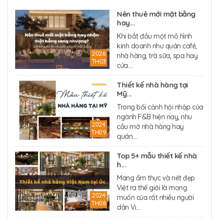
Nên thuê mới mặt bằng
hay...
Khi bắt đầu một mô hình
kinh doanh như quán café,
2026
nhà hàng, trà sữa, spa hay
TH03
cửa....
Thiết kế nhà hàng tại
Mỹ...
Trong bối cảnh hội nhập của
ngành F&B hiện nay, nhu
2024
cầu mở nhà hàng hay
TH09
quán....
Top 5+ mẫu thiết kế nhà
h...
Mang ẩm thực và nét đẹp
Việt ra thế giới là mong
2024
muốn của rất nhiều người
TH08
dân Vi....