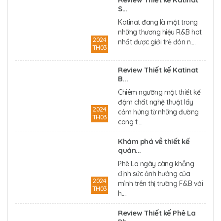
S...
Katinat đang là một trong
những thương hiệu R&B hot
2024
nhất được giới trẻ đón n....
TH03
Review Thiết kế Katinat
B...
Chiêm ngưỡng một thiết kế
đậm chất nghệ thuật lấy
2024
cảm hứng từ những đường
TH03
cong t....
Khám phá về thiết kế
quán...
Phê La ngày càng khẳng
định sức ảnh hưởng của
2024
mình trên thị trường F&B với
TH03
h....
Review Thiết kế Phê La