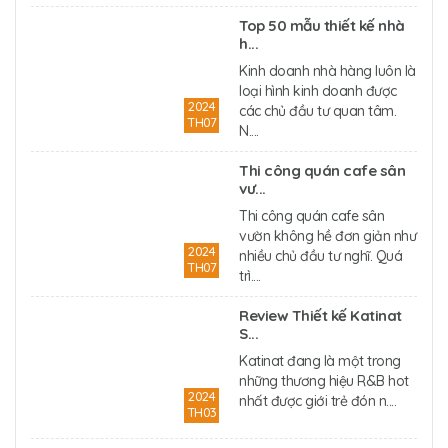
Top 50 mẫu thiết kế nhà
h...
Kinh doanh nhà hàng luôn là
loại hình kinh doanh được
2024
các chủ đầu tư quan tâm.
TH07
N....
Thi công quán cafe sân
vư...
Thi công quán cafe sân
vườn không hề đơn giản như
2024
nhiều chủ đầu tư nghĩ. Quá
TH07
trì....
Review Thiết kế Katinat
S...
Katinat đang là một trong
những thương hiệu R&B hot
2024
nhất được giới trẻ đón n....
TH03