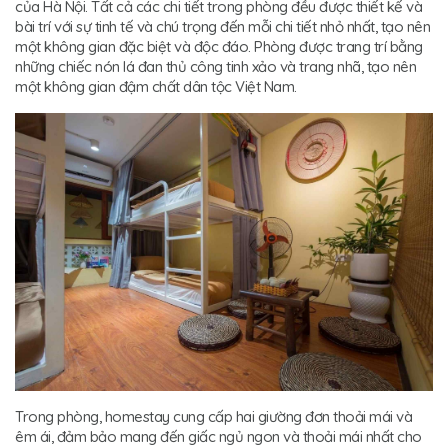
của Hà Nội. Tất cả các chi tiết trong phòng đều được thiết kế và
bài trí với sự tinh tế và chú trọng đến mỗi chi tiết nhỏ nhất, tạo nên
một không gian đặc biệt và độc đáo. Phòng được trang trí bằng
những chiếc nón lá đan thủ công tinh xảo và trang nhã, tạo nên
một không gian đậm chất dân tộc Việt Nam.
Trong phòng, homestay cung cấp hai giường đơn thoải mái và
êm ái, đảm bảo mang đến giấc ngủ ngon và thoải mái nhất cho