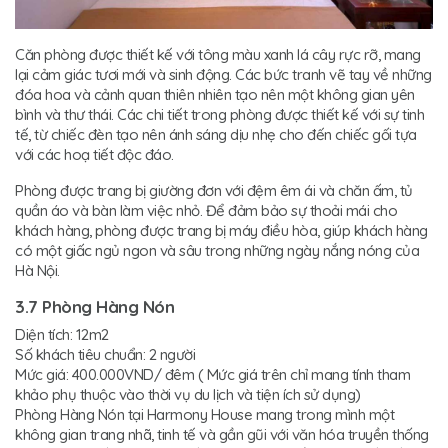
Căn phòng được thiết kế với tông màu xanh lá cây rực rỡ, mang
lại cảm giác tươi mới và sinh động. Các bức tranh vẽ tay về những
đóa hoa và cảnh quan thiên nhiên tạo nên một không gian yên
bình và thư thái. Các chi tiết trong phòng được thiết kế với sự tinh
tế, từ chiếc đèn tạo nên ánh sáng dịu nhẹ cho đến chiếc gối tựa
với các hoạ tiết độc đáo.
Phòng được trang bị giường đơn với đệm êm ái và chăn ấm, tủ
quần áo và bàn làm việc nhỏ. Để đảm bảo sự thoải mái cho
khách hàng, phòng được trang bị máy điều hòa, giúp khách hàng
có một giấc ngủ ngon và sâu trong những ngày nắng nóng của
Hà Nội.
3.7 Phòng Hàng Nón
Diện tích: 12m2
Số khách tiêu chuẩn: 2 người
Mức giá: 400.000VND/ đêm ( Mức giá trên chỉ mang tính tham
khảo phụ thuộc vào thời vụ du lịch và tiện ích sử dụng)
Phòng Hàng Nón tại Harmony House mang trong mình một
không gian trang nhã, tinh tế và gần gũi với văn hóa truyền thống