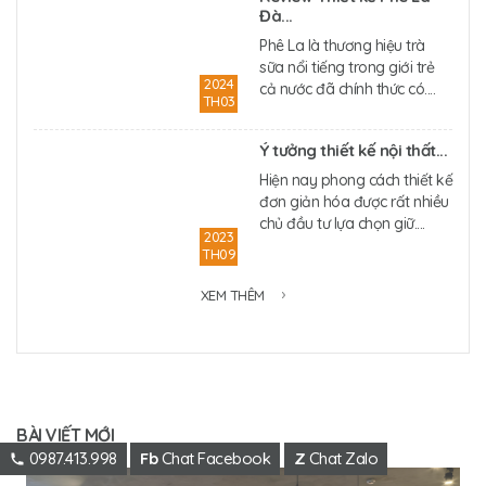
Đà...
Phê La là thương hiệu trà
sữa nổi tiếng trong giới trẻ
2024
cả nước đã chính thức có....
TH03
Ý tưởng thiết kế nội thất...
Hiện nay phong cách thiết kế
đơn giản hóa được rất nhiều
chủ đầu tư lựa chọn giữ....
2023
TH09
XEM THÊM
BÀI VIẾT MỚI
0987.413.998
Fb
Chat Facebook
Z
Chat Zalo