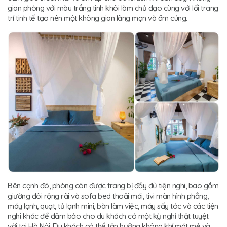
gian phòng với màu trắng tinh khôi làm chủ đạo cùng với lối trang
trí tinh tế tạo nên một không gian lãng mạn và ấm cúng.
Bên cạnh đó, phòng còn được trang bị đầy đủ tiện nghi, bao gồm
giường đôi rộng rãi và sofa bed thoải mái, tivi màn hình phẳng,
máy lạnh, quạt, tủ lạnh mini, bàn làm việc, máy sấy tóc và các tiện
nghi khác để đảm bảo cho du khách có một kỳ nghỉ thật tuyệt
vời tại Hà Nội. Du khách có thể tận hưởng không khí mát mẻ và