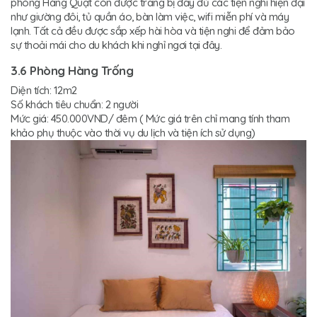
phòng Hàng Quạt còn được trang bị đầy đủ các tiện nghi hiện đại
như giường đôi, tủ quần áo, bàn làm việc, wifi miễn phí và máy
lạnh. Tất cả đều được sắp xếp hài hòa và tiện nghi để đảm bảo
sự thoải mái cho du khách khi nghỉ ngơi tại đây.
3.6 Phòng Hàng Trống
Diện tích: 12m2
Số khách tiêu chuẩn: 2 người
Mức giá: 450.000VND/ đêm ( Mức giá trên chỉ mang tính tham
khảo phụ thuộc vào thời vụ du lịch và tiện ích sử dụng)