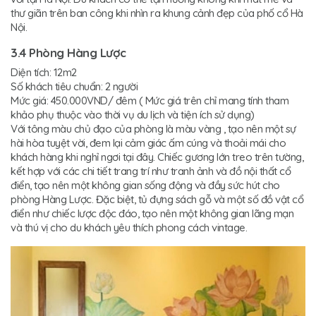
thư giãn trên ban công khi nhìn ra khung cảnh đẹp của phố cổ Hà
Nội.
3.4 Phòng Hàng Lược
Diện tích: 12m2
Số khách tiêu chuẩn: 2 người
Mức giá: 450.000VND/ đêm ( Mức giá trên chỉ mang tính tham
khảo phụ thuộc vào thời vụ du lịch và tiện ích sử dụng)
Với tông màu chủ đạo của phòng là màu vàng , tạo nên một sự
hài hòa tuyệt vời, đem lại cảm giác ấm cúng và thoải mái cho
khách hàng khi nghỉ ngơi tại đây. Chiếc gương lớn treo trên tường,
kết hợp với các chi tiết trang trí như tranh ảnh và đồ nội thất cổ
điển, tạo nên một không gian sống động và đầy sức hút cho
phòng Hàng Lược. Đặc biệt, tủ đựng sách gỗ và một số đồ vật cổ
điển như chiếc lược độc đáo, tạo nên một không gian lãng mạn
và thú vị cho du khách yêu thích phong cách vintage.