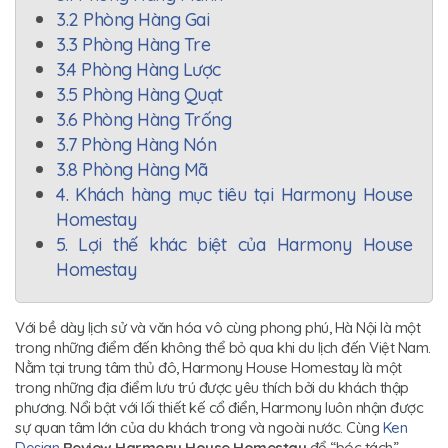
3.2 Phòng Hàng Gai
3.3 Phòng Hàng Tre
3.4 Phòng Hàng Lược
3.5 Phòng Hàng Quạt
3.6 Phòng Hàng Trống
3.7 Phòng Hàng Nón
3.8 Phòng Hàng Mã
4. Khách hàng mục tiêu tại Harmony House
Homestay
5. Lợi thế khác biệt của Harmony House
Homestay
Với bề dày lịch sử và văn hóa vô cùng phong phú, Hà Nội là một
trong những điểm đến không thể bỏ qua khi du lịch đến Việt Nam.
Nằm tại trung tâm thủ đô, Harmony House Homestay là một
trong những địa điểm lưu trú được yêu thích bởi du khách thập
phương. Nổi bật với lối thiết kế cổ điển, Harmony luôn nhận được
sự quan tâm lớn của du khách trong và ngoài nước. Cùng
Ken
Design
Review Harmony House Homestay
để “bóc tách”