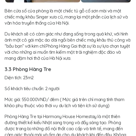
Bên cửa sổ của phòng là một chiếc tủ gỗ cổ sơn mài và một
chiếc máy khâu Singer xưa cũ, mang lại một phần của lịch sử và
văn hóa truyền thống của Hà Nội.
Du khách sẽ có cảm giác như đang sống trong quá khứ, với hình
ảnh một cô gái mặc áo dài ngồi bên chiếc máy khâu thủ công và
“bầu bạn” với kim chỉ.Phòng Hàng Gai thật sự là sự lựa chọn tuyệt
vời cho những ai muốn tìm kiếm một trải nghiệm độc đáo và
mang đậm hơi thở của Hà Nội xưa.
3.3 Phòng Hàng Tre
Diện tích: 23m2
Số khách tiêu chuẩn: 2 người
Mức giá: 550.000VND/ đêm ( Mức giá trên chỉ mang tính tham
khảo phụ thuộc vào thời vụ du lịch và tiện ích sử dụng)
Phòng Hàng Tre tại Harmony House Homestay là một thiên
đường thiết kế kiểu Nhật sang trọng và đầy sáng tạo. Phòng
được trang bị những đồ nội thất cao cấp và tinh tế, mang đến
cảm giác thoải mái và ấm áp cho du khách khi đến đây. Không