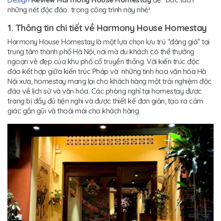
những nét độc đáo trong công trình này nhé!
1. Thông tin chi tiết về Harmony House Homestay
Harmony House Homestay là một lựa chọn lưu trú “đáng giá” tại
trung tâm thành phố Hà Nội, nơi mà du khách có thể thưởng
ngoạn vẻ đẹp của khu phố cổ truyền thống. Với kiến trúc độc
đáo kết hợp giữa kiến trúc Pháp và những tinh hoa văn hóa Hà
Nội xưa, homestay mang lại cho khách hàng một trải nghiệm độc
đáo về lịch sử và văn hóa. Các phòng nghỉ tại homestay được
trang bị đầy đủ tiện nghi và được thiết kế đơn giản, tạo ra cảm
giác gần gũi và thoải mái cho khách hàng.