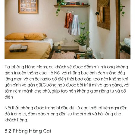
Tại phòng Hàng Mành, du khách sẽ được đắm mình trong không
gian truyền thống của Hà Nội với những bức ảnh đen trắng đầy
lãng mạn và chiếc radio cổ điển thời bao cấp, tạo nên không khí
yên bình và gần gũi.Giường ngủ được bài trí tỉ mỉ và gọn gàng, với
tấm rèm mành che phủ, giúp tạo nên không gian riêng tư và cổ
điển.
Nội thất phòng được trang bị đầy đủ, từ các thiết bị tiện nghi đến
đồ trang trí, đảm bảo mang đến sự thoải mái và hài lòng cho
khách hàng.
3.2 Phòng Hàng Gai