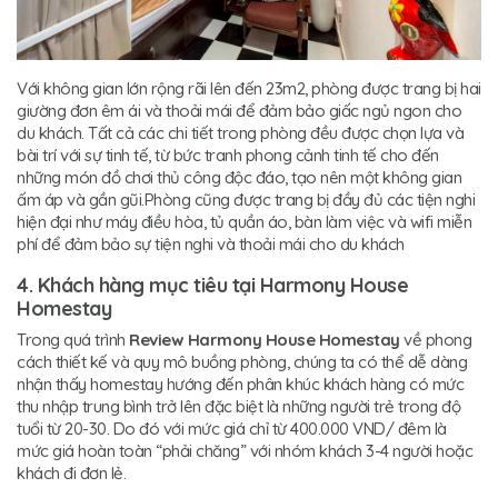
Với không gian lớn rộng rãi lên đến 23m2, phòng được trang bị hai
giường đơn êm ái và thoải mái để đảm bảo giấc ngủ ngon cho
du khách. Tất cả các chi tiết trong phòng đều được chọn lựa và
bài trí với sự tinh tế, từ bức tranh phong cảnh tinh tế cho đến
những món đồ chơi thủ công độc đáo, tạo nên một không gian
ấm áp và gần gũi.Phòng cũng được trang bị đầy đủ các tiện nghi
hiện đại như máy điều hòa, tủ quần áo, bàn làm việc và wifi miễn
phí để đảm bảo sự tiện nghi và thoải mái cho du khách
4. Khách hàng mục tiêu tại Harmony House
Homestay
Trong quá trình
Review Harmony House Homestay
về phong
cách thiết kế và quy mô buồng phòng, chúng ta có thể dễ dàng
nhận thấy homestay hướng đến phân khúc khách hàng có mức
thu nhập trung bình trở lên đặc biệt là những người trẻ trong độ
tuổi từ 20-30. Do đó với mức giá chỉ từ 400.000 VND/ đêm là
mức giá hoàn toàn “phải chăng” với nhóm khách 3-4 người hoặc
khách đi đơn lẻ.