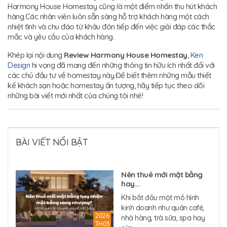
Harmony House Homestay cũng là một điểm nhấn thu hút khách
hàng.Các nhân viên luôn sẵn sàng hỗ trợ khách hàng một cách
nhiệt tình và chu đáo từ khâu đón tiếp đến việc giải đáp các thắc
mắc và yêu cầu của khách hàng.
Khép lại nội dung
Review Harmony House Homestay
,
Ken
Design
hi vọng đã mang đến những thông tin hữu ích nhất đối với
các chủ đầu tư về homestay này.Để biết thêm những mẫu thiết
kế khách sạn hoặc homestay ấn tượng, hãy tiếp tục theo dõi
những bài viết mới nhất của chúng tôi nhé!
BÀI VIẾT NỔI BẬT
Nên thuê mới mặt bằng
hay...
Khi bắt đầu một mô hình
kinh doanh như quán café,
2026
nhà hàng, trà sữa, spa hay
TH03