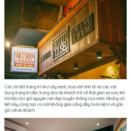
Các chi tiết trang trí như cây xanh, hoa văn tinh tế và các vật
dụng trang trí đặc trưng đưa du khách trở về thời gian xa xưa, khi
Hà Nội còn giữ nguyên nét đẹp truyền thống của mình. Những chi
tiết này cũng tạo ra một không gian sống đầy hoài niệm và gần
gũi với du khách.