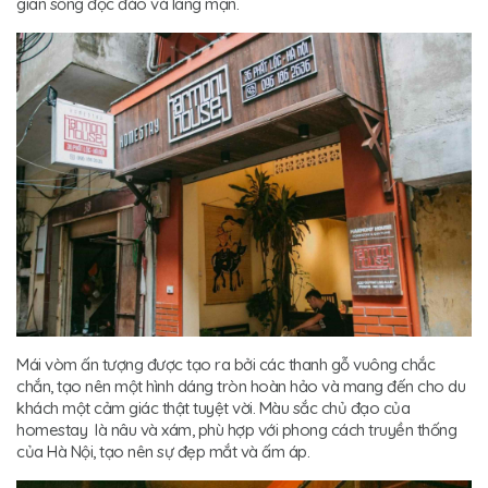
gian sống độc đáo và lãng mạn.
Mái vòm ấn tượng được tạo ra bởi các thanh gỗ vuông chắc
chắn, tạo nên một hình dáng tròn hoàn hảo và mang đến cho du
khách một cảm giác thật tuyệt vời. Màu sắc chủ đạo của
homestay là nâu và xám, phù hợp với phong cách truyền thống
của Hà Nội, tạo nên sự đẹp mắt và ấm áp.