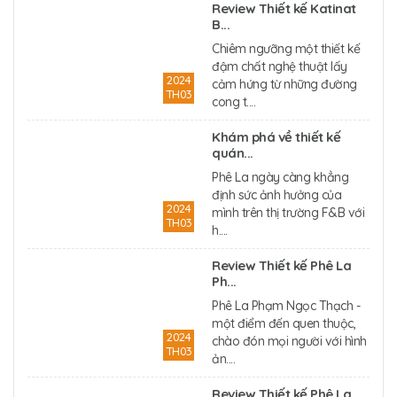
Review Thiết kế Katinat
B...
Chiêm ngưỡng một thiết kế
đậm chất nghệ thuật lấy
2024
cảm hứng từ những đường
TH03
cong t....
Khám phá về thiết kế
quán...
Phê La ngày càng khẳng
định sức ảnh hưởng của
2024
mình trên thị trường F&B với
TH03
h....
Review Thiết kế Phê La
Ph...
Phê La Phạm Ngọc Thạch -
một điểm đến quen thuộc,
2024
chào đón mọi người với hình
TH03
ản....
Review Thiết kế Phê La