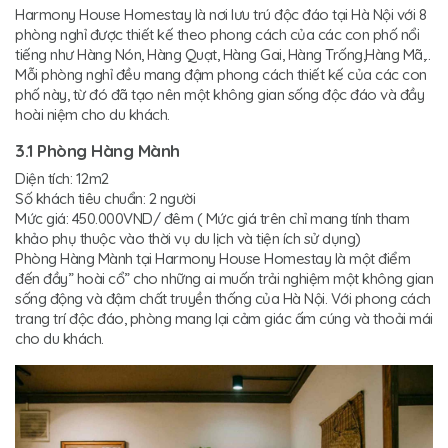
Harmony House Homestay là nơi lưu trú độc đáo tại Hà Nội với 8
phòng nghỉ được thiết kế theo phong cách của các con phố nổi
tiếng như Hàng Nón, Hàng Quạt, Hàng Gai, Hàng Trống,Hàng Mã,..
Mỗi phòng nghỉ đều mang đậm phong cách thiết kế của các con
phố này, từ đó đã tạo nên một không gian sống độc đáo và đầy
hoài niệm cho du khách.
3.1 Phòng Hàng Mành
Diện tích: 12m2
Số khách tiêu chuẩn: 2 người
Mức giá: 450.000VND/ đêm ( Mức giá trên chỉ mang tính tham
khảo phụ thuộc vào thời vụ du lịch và tiện ích sử dụng)
Phòng Hàng Mành tại Harmony House Homestay là một điểm
đến đầy” hoài cổ” cho những ai muốn trải nghiệm một không gian
sống động và đậm chất truyền thống của Hà Nội. Với phong cách
trang trí độc đáo, phòng mang lại cảm giác ấm cúng và thoải mái
cho du khách.