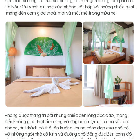
độc đáo và đầy sức hút với phong cách truyền thống của phố cổ
Hà Nội. Màu xanh dịu nhẹ của phòng kết hợp với những chiếc quạt
mang đến cảm giác thoải mái và mát mẻ trong mùa hè.
Phòng được trang trí bởi những chiếc đèn lồng độc đáo, mang
đến không gian thật ấm cúng và đầy hoài niệm. Từ cửa sổ của
phòng, du khách có thể tận hưởng khung cảnh đẹp của phố cổ,
với những ngôi nhà cổ kính và đường phố đông đúc.Bên cạnh đó,