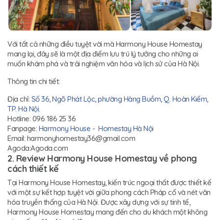
Với tất cả những điều tuyệt vời mà Harmony House Homestay
mang lại, đây sẽ là một địa điểm lưu trú lý tưởng cho những ai
muốn khám phá và trải nghiệm văn hóa và lịch sử của Hà Nội.
Thông tin chi tiết:
Địa chỉ:
Số 36, Ngõ Phát Lộc, phường Hàng Buồm, Q. Hoàn Kiếm,
TP. Hà Nội.
Hotline: 096 186 25 36
Fanpage:
Harmony House - Homestay Hà Nội
Email: harmonyhomestay36@gmail.com
Agoda:Agoda.com
2. Review Harmony House Homestay về phong
cách thiết kế
Tại Harmony House Homestay, kiến trúc ngoại thất được thiết kế
với một sự kết hợp tuyệt vời giữa phong cách Pháp cổ và nét văn
hóa truyền thống của Hà Nội. Được xây dựng với sự tinh tế,
Harmony House Homestay mang đến cho du khách một không