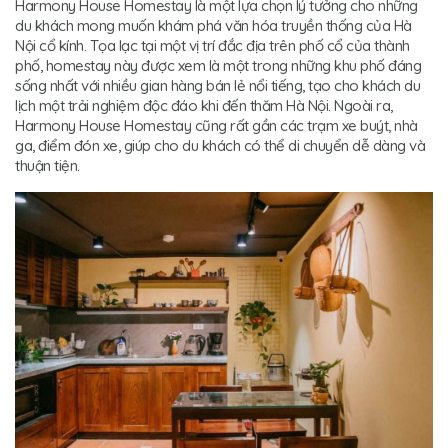
Harmony House Homestay là một lựa chọn lý tưởng cho những
du khách mong muốn khám phá văn hóa truyền thống của Hà
Nội cổ kính. Tọa lạc tại một vị trí đắc địa trên phố cổ của thành
phố, homestay này được xem là một trong những khu phố đáng
sống nhất với nhiều gian hàng bán lẻ nổi tiếng, tạo cho khách du
lịch một trải nghiệm độc đáo khi đến thăm Hà Nội. Ngoài ra,
Harmony House Homestay cũng rất gần các trạm xe buýt, nhà
ga, điểm đón xe, giúp cho du khách có thể di chuyển dễ dàng và
thuận tiện.