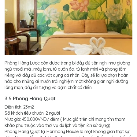
Phòng Hàng Lược còn được trang bị đầy đủ tiện nghi như giường
ngủ thoải mái, máy lạnh, tủ quần áo, tủ lạnh mini và phòng tắm
riêng với đầy đủ các vật dụng cá nhân. Đây sẽ là lựa chọn hoàn
hảo cho những ai muốn trải nghiệm một không gian nghỉ dưỡng
lãng mạn, đầy ấn tượng và đậm chất cổ điển.
3.5 Phòng Hàng Quạt
Diện tích: 23m2
Số khách tiêu chuẩn: 2 người
Mức giá: 450.000VND/ đêm ( Mức giá trên chỉ mang tính tham
khảo phụ thuộc vào thời vụ du lịch và tiện ích sử dụng)
Phòng Hàng Quạt tại Harmony House là một không gian thật sự