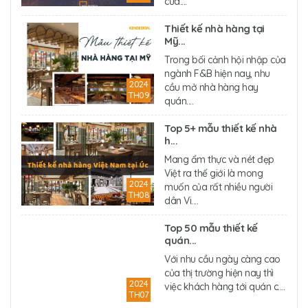
cửa....
Thiết kế nhà hàng tại
Mỹ...
Trong bối cảnh hội nhập của
ngành F&B hiện nay, nhu
2024
cầu mở nhà hàng hay
TH09
quán....
Top 5+ mẫu thiết kế nhà
h...
Mang ẩm thực và nét đẹp
Việt ra thế giới là mong
2024
muốn của rất nhiều người
TH08
dân Vi....
Top 50 mẫu thiết kế
quán...
Với nhu cầu ngày càng cao
của thị trường hiện nay thì
2024
việc khách hàng tới quán c....
TH07