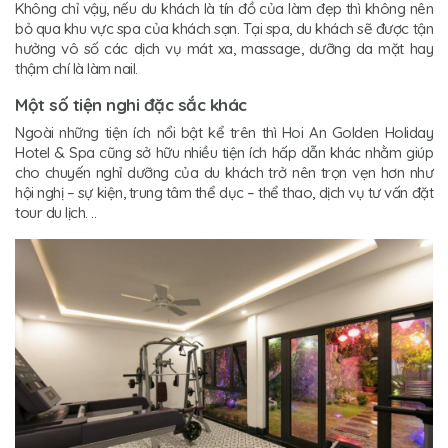
Không chỉ vậy, nếu du khách là tín đồ của làm đẹp thì không nên
bỏ qua khu vực spa của khách sạn. Tại spa, du khách sẽ được tận
hưởng vô số các dịch vụ mát xa, massage, dưỡng da mặt hay
thậm chí là làm nail.
Một số tiện nghi đặc sắc khác
Ngoài những tiện ích nổi bật kể trên thì Hoi An Golden Holiday
Hotel & Spa cũng sở hữu nhiều tiện ích hấp dẫn khác nhằm giúp
cho chuyến nghỉ dưỡng của du khách trở nên trọn vẹn hơn như
hội nghị – sự kiện, trung tâm thể dục – thể thao, dịch vụ tư vấn đặt
tour du lịch. ..