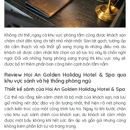
Không chỉ thế, ngay cả khu vực phòng tắm cũng được khách sạn
chăm chút đến từng chi tiết nhỏ nhặt nhất. Sàn lát gạch, tường ốp
đá cẩm thạch và nội thất gỗ sang trọng là những điều mà du
khách sẽ được cảm nhận khi chọn cơ sở lưu trú này là chốn nghỉ
ngơi. Đối với những hạng phòng sang trọng thì khu vực này sẽ
được bố trí thêm phần ban công bên cạnh bồn tắm nằm.
Review Hoi An Golden Holiday Hotel & Spa qua
khu vực sảnh và hệ thống phòng ngủ
Thiết kế sảnh của Hoi An Golden Holiday Hotel & Spa
Có thể nói rằng tiền sảnh chính là bộ mặt của khách sạn, nơi lưu
giữ những nét độc đáo và ấn tượng nhất, thể hiện rõ nét phong
cách kiến trúc của một công trình lưu trú. Ngay từ khi bước chân
vào khu vực sảnh chính của khách sạn, du khách sẽ cảm nhận
được một bầu không khí hết sức ấm áp và gần gũi nhưng cũng
không kém phần lịch sự và trang trọng.