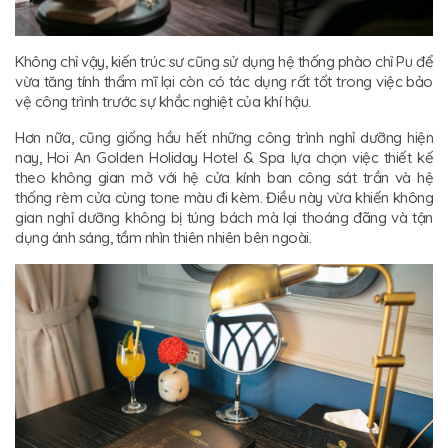
Không chỉ vậy, kiến trúc sư cũng sử dụng hệ thống phào chỉ Pu để
vừa tăng tính thẩm mĩ lại còn có tác dụng rất tốt trong việc bảo
vệ công trình trước sự khắc nghiệt của khí hậu.
Hơn nữa, cũng giống hầu hết những công trình nghỉ dưỡng hiện
nay, Hoi An Golden Holiday Hotel & Spa lựa chọn việc thiết kế
theo không gian mở với hệ cửa kính ban công sát trần và hệ
thống rèm cửa cùng tone màu đi kèm. Điều này vừa khiến không
gian nghỉ dưỡng không bị túng bách mà lại thoáng đãng và tận
dụng ánh sáng, tầm nhìn thiên nhiên bên ngoài.