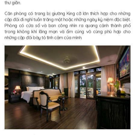
thư giãn.
Căn phòng có trang bị giường King cỡ lớn thích hợp cho những
cặp đôi đi nghỉ tuần trăng mật hoặc những ngày kỷ niệm đặc biệt.
Phòng có cửa sổ và ban công nhìn ra quang cảnh thành phố
trong không khí lãng mạn và ấm cúng vô cùng phù hợp cho
những cặp đôi bày tỏ tình cảm của mình.