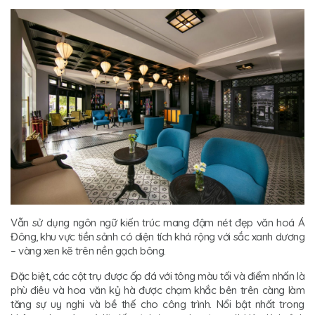
Vẫn sử dụng ngôn ngữ kiến trúc mang đậm nét đẹp văn hoá Á
Đông, khu vực tiền sảnh có diện tích khá rộng với sắc xanh dương
– vàng xen kẽ trên nền gạch bông.
Đặc biệt, các cột trụ được ốp đá với tông màu tối và điểm nhấn là
phù điêu và hoa văn kỷ hà được chạm khắc bên trên càng làm
tăng sự uy nghi và bề thế cho công trình. Nổi bật nhất trong