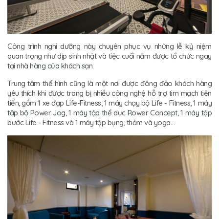
Công trình nghỉ dưỡng này chuyên phục vụ những lễ kỷ niệm
quan trọng như dịp sinh nhật và tiệc cuối năm được tổ chức ngay
tại nhà hàng của khách sạn.
Trung tâm thể hình cũng là một nơi được đông đảo khách hàng
yêu thích khi được trang bị nhiều công nghệ hỗ trợ tim mạch tiên
tiến, gồm 1 xe đạp Life-Fitness, 1 máy chạy bộ Life - Fitness, 1 máy
tập bộ Power Jog, 1 máy tập thể dục Rower Concept, 1 máy tập
bước Life - Fitness và 1 máy tập bụng, thảm và yoga…