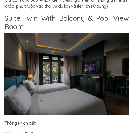
Giá cả: 1.600.000 VND/ đêm (Mức giá trên chỉ mang tính tham
khảo, phụ thuộc vào thời vụ du lịch và tiện ích sử dụng)
Suite Twin With Balcony & Pool View
Room
Thông tin chi tiết: