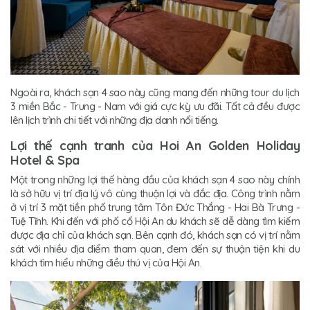
Ngoài ra, khách sạn 4 sao này cũng mang đến những tour du lịch
3 miền Bắc - Trung - Nam với giá cực kỳ ưu đãi. Tất cả đều được
lên lịch trình chi tiết với những địa danh nổi tiếng.
Lợi thế cạnh tranh của Hoi An Golden Holiday
Hotel & Spa
Một trong những lợi thế hàng đầu của khách sạn 4 sao này chính
là sở hữu vị trí địa lý vô cùng thuận lợi và đắc địa. Công trình nằm
ở vị trí 3 mặt tiền phố trung tâm Tôn Đức Thắng - Hai Bà Trưng -
Tuệ Tĩnh. Khi đến với phố cổ Hội An du khách sẽ dễ dàng tìm kiếm
được địa chỉ của khách sạn. Bên cạnh đó, khách sạn có vị trí nằm
sát với nhiều địa điểm tham quan, đem đến sự thuận tiện khi du
khách tìm hiểu những điều thú vị của Hội An.