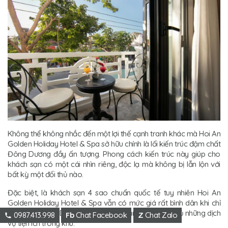
Không thể không nhắc đến một lợi thế cạnh tranh khác mà Hoi An
Golden Holiday Hotel & Spa sở hữu chính là lối kiến trúc đậm chất
Đông Dương đầy ấn tượng. Phong cách kiến trúc này giúp cho
khách sạn có một cái nhìn riêng, độc lạ mà không bị lẫn lộn với
bất kỳ một đối thủ nào.
Đặc biệt, là khách sạn 4 sao chuẩn quốc tế tuy nhiên Hoi An
Golden Holiday Hotel & Spa vẫn có mức giá rất bình dân khi chỉ
hơn 800.000 VND/người là đã được tận hưởng đầy đủ những dịch
0987.413.998
Fb
Chat Facebook
Z
Chat Zalo
vụ tiện ích trong khu.