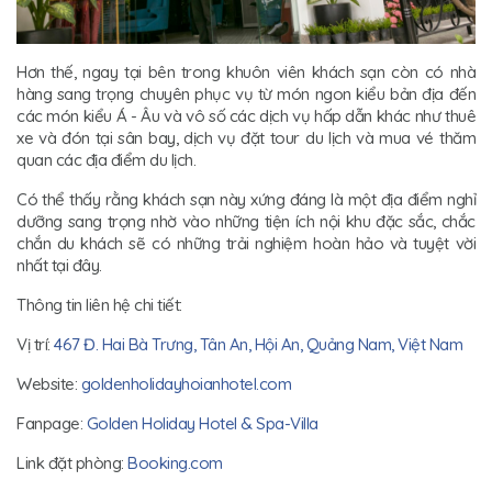
Hơn thế, ngay tại bên trong khuôn viên khách sạn còn có nhà
hàng sang trọng chuyên phục vụ từ món ngon kiểu bản địa đến
các món kiểu Á - Âu và vô số các dịch vụ hấp dẫn khác như thuê
xe và đón tại sân bay, dịch vụ đặt tour du lịch và mua vé thăm
quan các địa điểm du lịch.
Có thể thấy rằng khách sạn này xứng đáng là một địa điểm nghỉ
dưỡng sang trọng nhờ vào những tiện ích nội khu đặc sắc, chắc
chắn du khách sẽ có những trải nghiệm hoàn hảo và tuyệt vời
nhất tại đây.
Thông tin liên hệ chi tiết:
Vị trí:
467 Đ. Hai Bà Trưng, Tân An, Hội An, Quảng Nam, Việt Nam
Website:
goldenholidayhoianhotel.com
Fanpage:
Golden Holiday Hotel & Spa-Villa
Link đặt phòng:
Booking.com