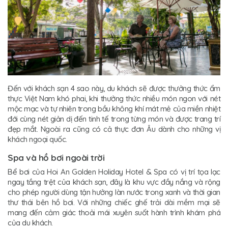
Đến với khách sạn 4 sao này, du khách sẽ được thưởng thức ẩm
thực Việt Nam khó phai, khi thưởng thức nhiều món ngon với nét
mộc mạc và tự nhiên trong bầu không khí mát mẻ của miền nhiệt
đới cùng nét giản dị đến tinh tế trong từng món và được trang trí
đẹp mắt. Ngoài ra cũng có cả thực đơn Âu dành cho những vị
khách ngoại quốc.
Spa và hồ bơi ngoài trời
Bể bơi của Hoi An Golden Holiday Hotel & Spa có vị trí tọa lạc
ngay tầng trệt của khách sạn, đây là khu vực đầy nắng và rộng
cho phép người dùng tận hưởng làn nước trong xanh và thời gian
thư thái bên hồ bơi. Với những chiếc ghế trải dài mềm mại sẽ
mang đến cảm giác thoải mái xuyên suốt hành trình khám phá
của du khách.