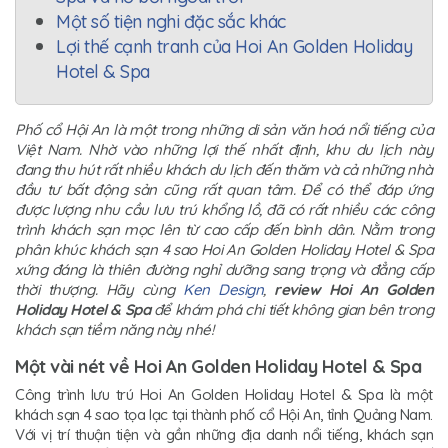
Một số tiện nghi đặc sắc khác
Lợi thế cạnh tranh của Hoi An Golden Holiday
Hotel & Spa
Phố cổ Hội An là một trong những di sản văn hoá nổi tiếng của
Việt Nam. Nhờ vào những lợi thế nhất định, khu du lịch này
đang thu hút rất nhiều khách du lịch đến thăm và cả những nhà
đầu tư bất động sản cũng rất quan tâm. Để có thể đáp ứng
được lượng nhu cầu lưu trú khổng lồ, đã có rất nhiều các công
trình khách sạn mọc lên từ cao cấp đến bình dân. Nằm trong
phân khúc khách sạn 4 sao Hoi An Golden Holiday Hotel & Spa
xứng đáng là thiên đường nghỉ dưỡng sang trọng và đẳng cấp
thời thượng. Hãy cùng
Ken Design
,
review Hoi An Golden
Holiday Hotel & Spa
để khám phá chi tiết không gian bên trong
khách sạn tiềm năng này nhé!
Một vài nét về Hoi An Golden Holiday Hotel & Spa
Công trình lưu trú Hoi An Golden Holiday Hotel & Spa là một
khách sạn 4 sao tọa lạc tại thành phố cổ Hội An, tỉnh Quảng Nam.
Với vị trí thuận tiện và gần những địa danh nổi tiếng, khách sạn