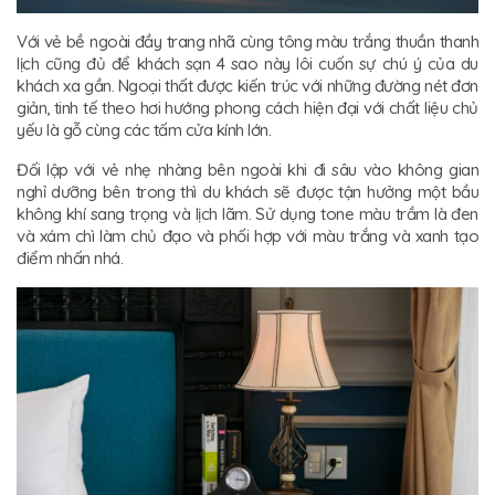
Với vẻ bề ngoài đầy trang nhã cùng tông màu trắng thuần thanh
lịch cũng đủ để khách sạn 4 sao này lôi cuốn sự chú ý của du
khách xa gần. Ngoại thất được kiến trúc với những đường nét đơn
giản, tinh tế theo hơi hướng phong cách hiện đại với chất liệu chủ
yếu là gỗ cùng các tấm cửa kính lớn.
Đối lập với vẻ nhẹ nhàng bên ngoài khi đi sâu vào không gian
nghỉ dưỡng bên trong thì du khách sẽ được tận hưởng một bầu
không khí sang trọng và lịch lãm. Sử dụng tone màu trầm là đen
và xám chì làm chủ đạo và phối hợp với màu trắng và xanh tạo
điểm nhấn nhá.