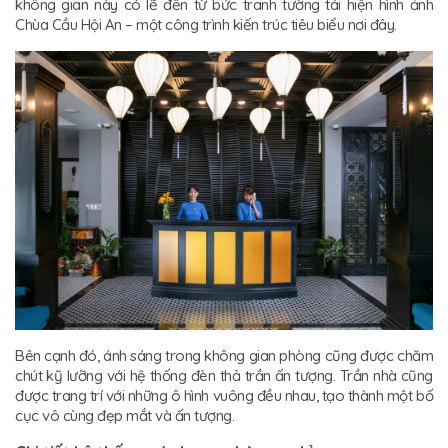
không gian này có lẽ đến từ bức tranh tường tái hiện hình ảnh
Chùa Cầu Hội An – một công trình kiến trúc tiêu biểu nơi đây.
Bên cạnh đó, ánh sáng trong không gian phòng cũng được chăm
chút kỹ lưỡng với hệ thống đèn thả trần ấn tượng. Trần nhà cũng
được trang trí với những ô hình vuông đều nhau, tạo thành một bố
cục vô cùng đẹp mắt và ấn tượng.