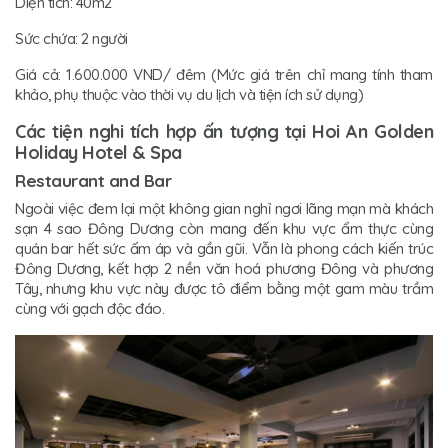
Diện tích: 40m2
Sức chứa: 2 người
Giá cả: 1.600.000 VND/ đêm (Mức giá trên chỉ mang tính tham
khảo, phụ thuộc vào thời vụ du lịch và tiện ích sử dụng)
Các tiện nghi tích hợp ấn tượng tại Hoi An Golden
Holiday Hotel & Spa
Restaurant and Bar
Ngoài việc đem lại một không gian nghỉ ngơi lãng mạn mà khách
sạn 4 sao Đông Dương còn mang đến khu vực ẩm thực cùng
quán bar hết sức ấm áp và gần gũi. Vẫn là phong cách kiến trúc
Đông Dương, kết hợp 2 nền văn hoá phương Đông và phương
Tây, nhưng khu vực này được tô điểm bằng một gam màu trầm
cùng với gạch độc đáo.