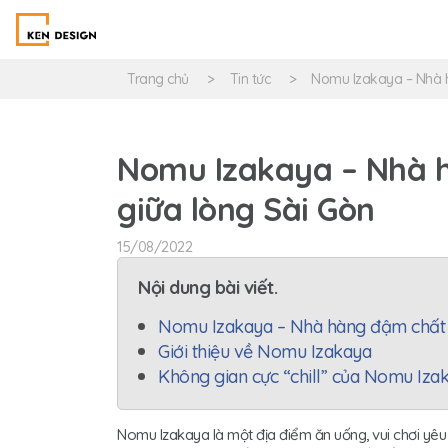
Trang chủ
Tin tức
Nomu Izakaya – Nhà h
Nomu Izakaya – Nhà 
giữa lòng Sài Gòn
15/08/2022
Nội dung bài viết.
Nomu Izakaya – Nhà hàng đậm chất 
Giới thiệu về Nomu Izakaya
Không gian cực “chill” của Nomu Iza
Nomu Izakaya là một địa điểm ăn uống, vui chơi yêu 