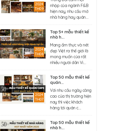
2024
nhập của ngành F&B
TH09
hiện nay, nhu cầu mở
nhà hàng hay quán....
Top 5+ mẫu thiết kế
nhà h...
Mang ẩm thực và nét
2024
đẹp Việt ra thế giới là
TH08
mong muốn của rất
nhiều người dân Vi....
Top 50 mẫu thiết kế
quán...
Với nhu cầu ngày càng
2024
cao của thị trường hiện
TH07
nay thì việc khách
hàng tới quán c....
Top 50 mẫu thiết kế
nhà h...