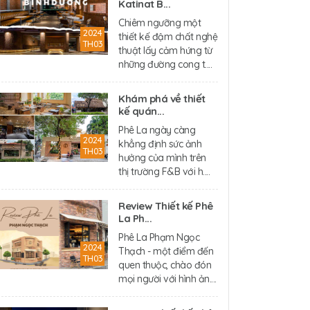
Katinat B...
Chiêm ngưỡng một
2024
thiết kế đậm chất nghệ
TH03
thuật lấy cảm hứng từ
những đường cong t....
Khám phá về thiết
kế quán...
Phê La ngày càng
2024
khẳng định sức ảnh
TH03
hưởng của mình trên
thị trường F&B với h....
Review Thiết kế Phê
La Ph...
Phê La Phạm Ngọc
2024
Thạch - một điểm đến
TH03
quen thuộc, chào đón
mọi người với hình ản....