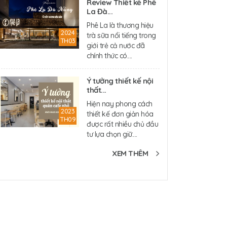
Review Thiết kế Phê
La Đà...
Phê La là thương hiệu
2024
trà sữa nổi tiếng trong
TH03
giới trẻ cả nước đã
chính thức có....
Ý tưởng thiết kế nội
thất...
Hiện nay phong cách
2023
thiết kế đơn giản hóa
TH09
được rất nhiều chủ đầu
tư lựa chọn giữ....
XEM THÊM