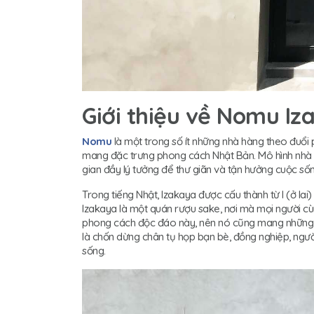
Giới thiệu về Nomu I
Nomu
là một trong số ít những nhà hàng theo đuổi 
mang đặc trưng phong cách Nhật Bản. Mô hình nhà hà
gian đầy lý tưởng để thư giãn và tận hưởng cuộc sốn
Trong tiếng Nhật, Izakaya được cấu thành từ I (ở lai
Izakaya là một quán rượu sake, nơi mà mọi người cù
phong cách độc đáo này, nên nó cũng mang những t
là chốn dừng chân tụ họp bạn bè, đồng nghiệp, ngườ
sống.