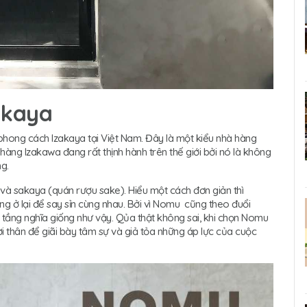
zakaya
phong cách Izakaya tại Việt Nam. Đây là một kiểu nhà hàng
ng Izakawa đang rất thịnh hành trên thế giới bởi nó là không
g.
) và sakaya (quán rượu sake). Hiểu một cách đơn giản thì
ng ở lại để say sỉn cùng nhau. Bởi vì Nomu cũng theo đuổi
ầng nghĩa giống như vậy. Qủa thật không sai, khi chọn Nomu
i thân để giãi bày tâm sự và giả tỏa những áp lực của cuộc