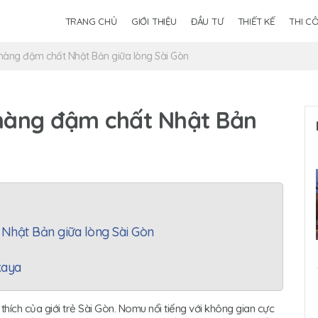
TRANG CHỦ
GIỚI THIỆU
ĐẦU TƯ
THIẾT KẾ
THI C
àng đậm chất Nhật Bản giữa lòng Sài Gòn
hàng đậm chất Nhật Bản
Nhật Bản giữa lòng Sài Gòn
kaya
thích của giới trẻ Sài Gòn. Nomu nổi tiếng với không gian cực