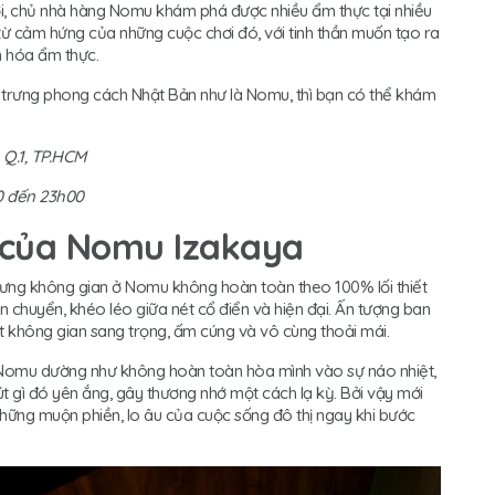
i, chủ nhà hàng Nomu khám phá được nhiều ẩm thực tại nhiều
ừ cảm hứng của những cuộc chơi đó, với tinh thần muốn tạo ra
n hóa ẩm thực.
trưng phong cách Nhật Bản như là Nomu, thì bạn có thể khám
 Q.1, TP.HCM
0 đến 23h00
” của Nomu Izakaya
hưng không gian ở Nomu không hoàn toàn theo 100% lối thiết
n chuyển, khéo léo giữa nét cổ điển và hiện đại. Ấn tượng ban
 không gian sang trọng, ấm cúng và vô cùng thoải mái.
g Nomu dường như không hoàn toàn hòa mình vào sự náo nhiệt,
út gì đó yên ắng, gây thương nhớ một cách lạ kỳ. Bởi vậy mới
những muộn phiền, lo âu của cuộc sống đô thị ngay khi bước